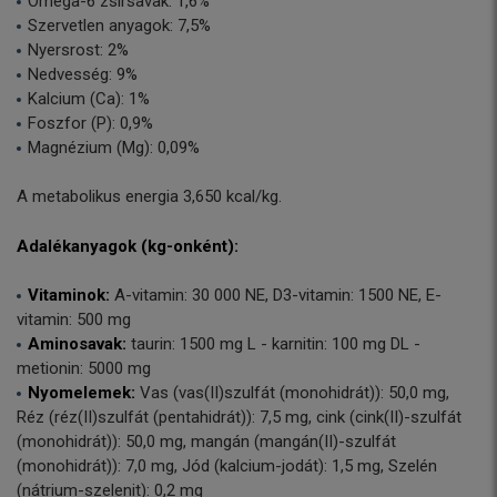
Omega-6 zsírsavak: 1,6%
Szervetlen anyagok: 7,5%
Nyersrost: 2%
Nedvesség: 9%
Kalcium (Ca): 1%
Foszfor (P): 0,9%
Magnézium (Mg): 0,09%
A metabolikus energia 3,650 kcal/kg.
Adalékanyagok (kg-onként):
Vitaminok:
A-vitamin: 30 000 NE, D3-vitamin: 1500 NE, E-
vitamin: 500 mg
Aminosavak:
taurin: 1500 mg L - karnitin: 100 mg DL -
metionin: 5000 mg
Nyomelemek:
Vas (vas(II)szulfát (monohidrát)): 50,0 mg,
Réz (réz(II)szulfát (pentahidrát)): 7,5 mg, cink (cink(II)-szulfát
(monohidrát)): 50,0 mg, mangán (mangán(II)-szulfát
(monohidrát)): 7,0 mg, Jód (kalcium-jodát): 1,5 mg, Szelén
(nátrium-szelenit): 0,2 mg