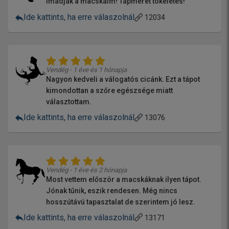
Imádják a macskáim! Tápméret tökéletes!
Ide kattints, ha erre válaszolnál
12034
Vendég - 1 éve és 1 hónapja
Nagyon kedveli a válogatós cicánk. Ezt a tápot
kimondottan a szőre egészsége miatt
választottam.
Ide kattints, ha erre válaszolnál
13076
Vendég - 1 éve és 2 hónapja
Most vettem először a macskáknak ilyen tápot.
Jónak tűnik, eszik rendesen. Még nincs
hosszútávú tapasztalat de szerintem jó lesz.
Ide kattints, ha erre válaszolnál
13171