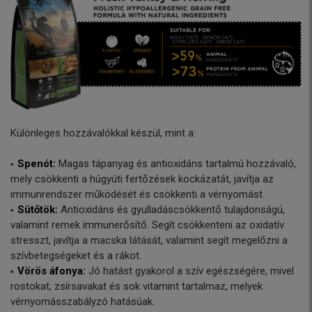
Különleges hozzávalókkal készül, mint a:
Spenót:
Magas tápanyag és antioxidáns tartalmú hozzávaló,
mely csökkenti a húgyúti fertőzések kockázatát, javítja az
immunrendszer működését és csökkenti a vérnyomást.
Sütőtök:
Antioxidáns és gyulladáscsökkentő tulajdonságú,
valamint remek immunerősítő. Segít csökkenteni az oxidatív
stresszt, javítja a macska látását, valamint segít megelőzni a
szívbetegségeket és a rákot.
Vörös áfonya:
Jó hatást gyakorol a szív egészségére, mivel
rostokat, zsírsavakat és sok vitamint tartalmaz, melyek
vérnyomásszabályzó hatásúak.