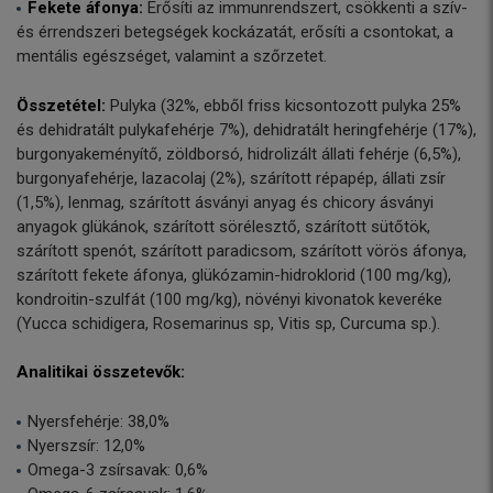
Fekete áfonya:
Erősíti az immunrendszert, csökkenti a szív-
és érrendszeri betegségek kockázatát, erősíti a csontokat, a
mentális egészséget, valamint a szőrzetet.
Összetétel:
Pulyka (32%, ebből friss kicsontozott pulyka 25%
és dehidratált pulykafehérje 7%), dehidratált heringfehérje (17%),
burgonyakeményítő, zöldborsó, hidrolizált állati fehérje (6,5%),
burgonyafehérje, lazacolaj (2%), szárított répapép, állati zsír
(1,5%), lenmag, szárított ásványi anyag és chicory ásványi
anyagok glükánok, szárított sörélesztő, szárított sütőtök,
szárított spenót, szárított paradicsom, szárított vörös áfonya,
szárított fekete áfonya, glükózamin-hidroklorid (100 mg/kg),
kondroitin-szulfát (100 mg/kg), növényi kivonatok keveréke
(Yucca schidigera, Rosemarinus sp, Vitis sp, Curcuma sp.).
Analitikai összetevők:
Nyersfehérje: 38,0%
Nyerszsír: 12,0%
Omega-3 zsírsavak: 0,6%