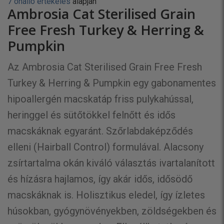
7 önálló értékelés
alapján
Ambrosia Cat Sterilised Grain
Free Fresh Turkey & Herring &
Pumpkin
Az Ambrosia Cat Sterilised Grain Free Fresh
Turkey & Herring & Pumpkin egy gabonamentes
hipoallergén macskatáp friss pulykahússal,
heringgel és sütőtökkel felnőtt és idős
macskáknak egyaránt. Szőrlabdaképződés
elleni (Hairball Control) formulával. Alacsony
zsírtartalma okán kiváló választás ivartalanított
és hízásra hajlamos, így akár idős, idősödő
macskáknak is. Holisztikus eledel, így ízletes
húsokban, gyógynövényekben, zöldségekben és