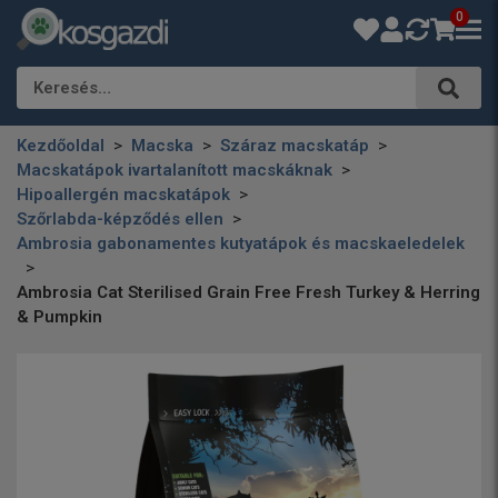
0
Keresés…
Kezdőoldal
Macska
Száraz macskatáp
Macskatápok ivartalanított macskáknak
Hipoallergén macskatápok
Szőrlabda-képződés ellen
Ambrosia gabonamentes kutyatápok és macskaeledelek
Ambrosia Cat Sterilised Grain Free Fresh Turkey & Herring
& Pumpkin