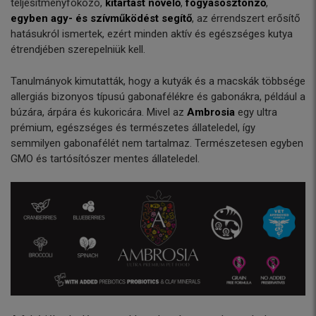
teljesítményfokozó,
kitartást növelő
,
fogyásösztönző
,
egyben agy- és szívműködést segítő
, az érrendszert erősítő
hatásukról ismertek, ezért minden aktív és egészséges kutya
étrendjében szerepelniük kell.
Tanulmányok kimutatták, hogy a kutyák és a macskák többsége
allergiás bizonyos típusú gabonafélékre és gabonákra, például a
búzára, árpára és kukoricára. Mivel az
Ambrosia
egy ultra
prémium, egészséges és természetes állateledel, így
semmilyen gabonafélét nem tartalmaz. Természetesen egyben
GMO és tartósítószer mentes állateledel.