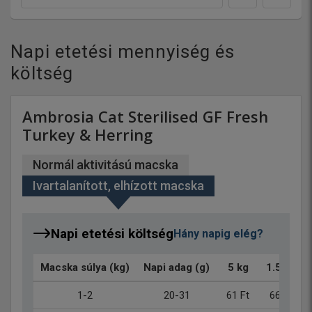
Napi etetési mennyiség és
költség
Ambrosia Cat Sterilised GF Fresh
Turkey & Herring
Normál aktivitású macska
Ivartalanított, elhízott macska
Napi etetési költség
Hány napig elég?
Macska súlya (kg)
Napi adag (g)
5 kg
1.5 kg
1-2
20-31
61 Ft
66 Ft