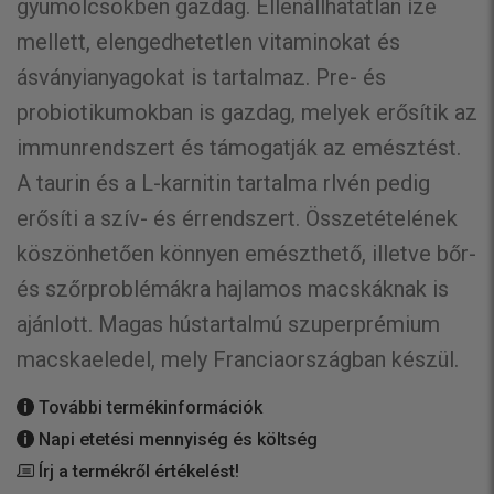
gyümölcsökben gazdag. Ellenállhatatlan íze
mellett, elengedhetetlen vitaminokat és
ásványianyagokat is tartalmaz. Pre- és
probiotikumokban is gazdag, melyek erősítik az
immunrendszert és támogatják az emésztést.
A taurin és a L-karnitin tartalma rlvén pedig
erősíti a szív- és érrendszert. Összetételének
köszönhetően könnyen emészthető, illetve bőr-
és szőrproblémákra hajlamos macskáknak is
ajánlott. Magas hústartalmú szuperprémium
macskaeledel, mely Franciaországban készül.
További termékinformációk
Napi etetési mennyiség és költség
Írj a termékről értékelést!