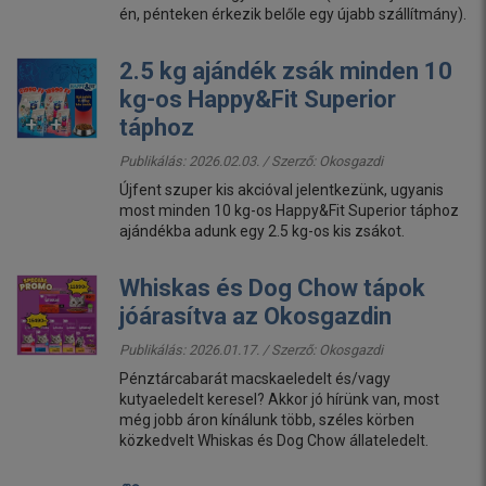
én, pénteken érkezik belőle egy újabb szállítmány).
2.5 kg ajándék zsák minden 10
kg-os Happy&Fit Superior
táphoz
Publikálás: 2026.02.03. / Szerző:
Okosgazdi
Újfent szuper kis akcióval jelentkezünk, ugyanis
most minden 10 kg-os Happy&Fit Superior táphoz
ajándékba adunk egy 2.5 kg-os kis zsákot.
Whiskas és Dog Chow tápok
jóárasítva az Okosgazdin
Publikálás: 2026.01.17. / Szerző:
Okosgazdi
Pénztárcabarát macskaeledelt és/vagy
kutyaeledelt keresel? Akkor jó hírünk van, most
még jobb áron kínálunk több, széles körben
közkedvelt Whiskas és Dog Chow állateledelt.