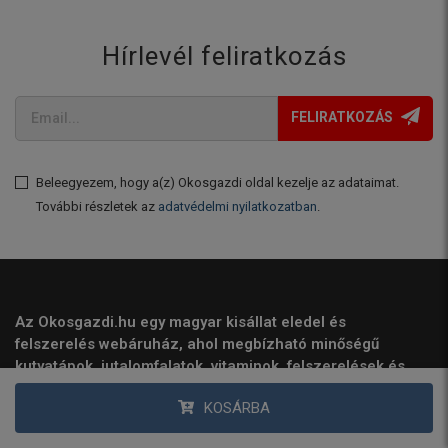
Hírlevél feliratkozás
FELIRATKOZÁS
Beleegyezem, hogy a(z) Okosgazdi oldal kezelje az adataimat.
További részletek az
adatvédelmi nyilatkozatban
.
Az Okosgazdi.hu egy magyar kisállat eledel és
felszerelés webáruház, ahol megbízható minőségű
kutyatápok, jutalomfalatok, vitaminok, felszerelések és
egyéb kiegészítők várják a felelős gazdikat.
KOSÁRBA
Kínálatunkat állatorvosi ajánlások és valós felhasználói
igények alapján építjük, hogy kutyáknak, macskáknak