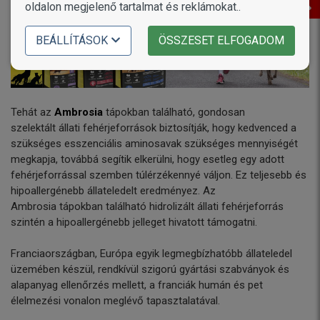
oldalon megjelenő tartalmat és reklámokat..
BEÁLLÍTÁSOK
ÖSSZESET ELFOGADOM
Tehát az
Ambrosia
tápokban található, gondosan
szelektált állati fehérjeforrások biztosítják, hogy kedvenced a
szükséges esszenciális aminosavak szükséges mennyiségét
megkapja, továbbá segítik elkerülni, hogy esetleg egy adott
fehérjeforrással szemben túlérzékennyé váljon. Ez teljesebb és
hipoallergénebb állateledelt eredményez. Az
Ambrosia tápokban található hidrolizált állati fehérjeforrás
szintén a hipoallergénebb jelleget hivatott támogatni.
Franciaországban, Európa egyik legmegbízhatóbb állateledel
üzemében készül, rendkívül szigorú gyártási szabványok és
alapanyag ellenőrzés mellett, a franciák humán és pet
élelmezési vonalon meglévő tapasztalatával.