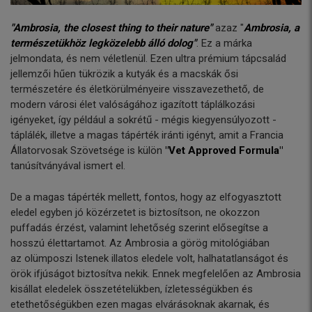
"Ambrosia, the closest thing to their nature"
azaz "
Ambrosia, a
természetükhöz legközelebb álló dolog"
. Ez a márka
jelmondata, és nem véletlenül. Ezen ultra prémium tápcsalád
jellemzői hűen tükrözik a kutyák és a macskák ősi
természetére és életkörülményeire visszavezethető, de
modern városi élet valóságához igazított táplálkozási
igényeket, így például a sokrétű - mégis kiegyensúlyozott -
táplálék, illetve a magas tápérték iránti igényt, amit a Francia
Állatorvosak Szövetsége is külön
"Vet Approved Formula"
tanúsítványával ismert el.
De a magas tápérték mellett, fontos, hogy az elfogyasztott
eledel egyben jó közérzetet is biztosítson, ne okozzon
puffadás érzést, valamint lehetőség szerint elősegítse a
hosszú élettartamot. Az Ambrosia a görög mitológiában
az olümposzi Istenek illatos eledele volt, halhatatlanságot és
örök ifjúságot biztosítva nekik. Ennek megfelelően az Ambrosia
kisállat eledelek összetételükben, ízletességükben és
etethetőségükben ezen magas elvárásoknak akarnak, és