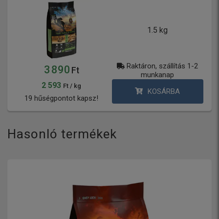
1.5 kg
Raktáron, szállítás 1-2
3 890
Ft
munkanap
2 593
Ft / kg
KOSÁRBA
19 hűségpontot kapsz!
Hasonló termékek