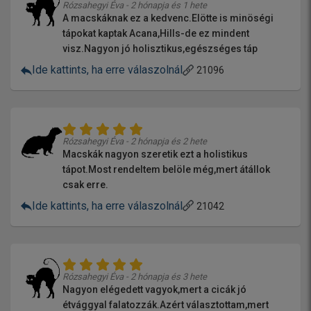
Rózsahegyi Éva - 2 hónapja és 1 hete
A macskáknak ez a kedvenc.Elötte is minöségi
tápokat kaptak Acana,Hills-de ez mindent
visz.Nagyon jó holisztikus,egészséges táp
Ide kattints, ha erre válaszolnál
21096
Rózsahegyi Éva - 2 hónapja és 2 hete
Macskák nagyon szeretik ezt a holistikus
tápot.Most rendeltem belöle még,mert átállok
csak erre.
Ide kattints, ha erre válaszolnál
21042
Rózsahegyi Éva - 2 hónapja és 3 hete
Nagyon elégedett vagyok,mert a cicák jó
étvággyal falatozzák.Azért választottam,mert