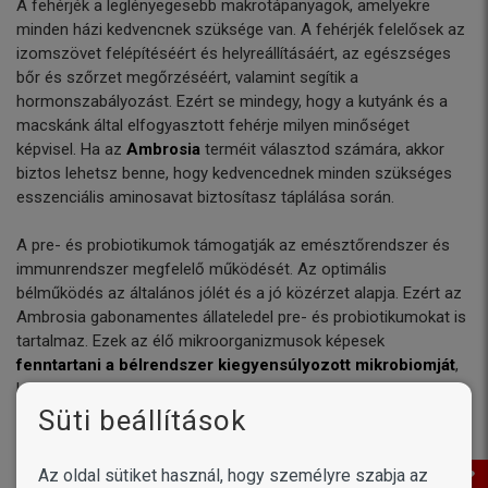
A fehérjék a leglényegesebb makrotápanyagok, amelyekre
minden házi kedvencnek szüksége van. A fehérjék felelősek az
izomszövet felépítéséért és helyreállításáért, az egészséges
bőr és szőrzet megőrzéséért, valamint segítik a
hormonszabályozást. Ezért se mindegy, hogy a kutyánk és a
macskánk által elfogyasztott fehérje milyen minőséget
képvisel. Ha az
Ambrosia
terméit választod számára, akkor
biztos lehetsz benne, hogy kedvencednek minden szükséges
esszenciális aminosavat biztosítasz táplálása során.
A pre- és probiotikumok támogatják az emésztőrendszer és
immunrendszer megfelelő működését. Az optimális
bélműködés az általános jólét és a jó közérzet alapja. Ezért az
Ambrosia gabonamentes állateledel pre- és probiotikumokat is
tartalmaz. Ezek az élő mikroorganizmusok képesek
fenntartani a bélrendszer kiegyensúlyozott mikrobiomját
,
kedvencünk a puffadás jele, érzete nélkül is jólakott lesz.
Süti beállítások
Az oldal sütiket használ, hogy személyre szabja az