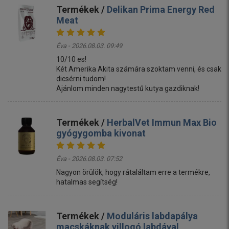
Termékek /
Delikan Prima Energy Red
Meat
Éva - 2026.08.03. 09:49
10/10 es!
Két Amerika Akita számára szoktam venni, és csak
dicsérni tudom!
Ajánlom minden nagytestű kutya gazdiknak!
Termékek /
HerbalVet Immun Max Bio
gyógygomba kivonat
Éva - 2026.08.03. 07:52
Nagyon örülök, hogy rátaláltam erre a termékre,
hatalmas segítség!
Termékek /
Moduláris labdapálya
macskáknak villogó labdával