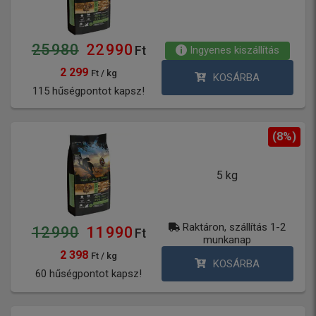
25 980
22 990
Ingyenes kiszállítás
Ft
2 299
Ft / kg
KOSÁRBA
115 hűségpontot kapsz!
(8%)
5 kg
Raktáron, szállítás 1-2
12 990
11 990
Ft
munkanap
2 398
Ft / kg
KOSÁRBA
60 hűségpontot kapsz!