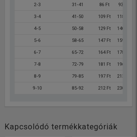
2-3
31-41
86 Ft
93 Ft
3-4
41-50
109 Ft
118 Ft
4-5
50-58
129 Ft
140 Ft
5-6
58-65
147 Ft
159 Ft
6-7
65-72
164 Ft
178 Ft
7-8
72-79
181 Ft
196 Ft
8-9
79-85
197 Ft
213 Ft
9-10
85-92
212 Ft
230 Ft
Kapcsolódó termékkategóriák