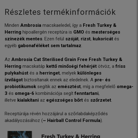
Részletes termékinformációk
Minden
Ambrosia
macskaeledel, így a
Fresh Turkey &
Herring
hipoallergén receptúra is
GMO
és
mesterséges
színezék mentes
. Ezen felül
szóját
,
rizst
,
kukoricát
és
egyéb
gabonaféléket sem tartalmaz
.
Az
Ambrosia Cat Sterilised Grain Free Fresh Turkey &
Herring
macskatáp
kettő minőségi fehérjét
ötvöz, a
friss
pulykahúst
és a
herringet
, melyek
különleges
ízvilágot
biztosítanak ennek az eledelnek. A
pre- és
probiotikumok
segítik az
emésztést
, míg a megfelelő
omega-
3
és
omega-6
kombinációja segít
fenntartani
,
illetve
kialakítani
az
egészséges bőrt
és
szőrzetet
.
Receptúrája révén hozzájárul a szőrlabdaképződés
akadályozásához (
~ Hairball Control Formula
).