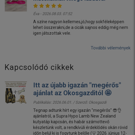
Éva - 2026.08.03. 07:52
A színe nagyon kellemes,jó,hogy sokféleképpen
lehet összerakni,de a cicák sajnos eddig még nem
igen játszottak vele.
További vélemények
Kapcsolódó cikkek
Itt az újabb igazán "megérős"
ajánlat az Okosgazditól 🤩
Publikálás: 2026.06.01. / Szerző:
Okosgazdi
Tegnap adtunk hírt egy igazán "megérős" 😎👌
ajánlatról, a Supra Hypo Lamb New Zealand
kutyatáp kapcsán, és habár számottevő
készletünk volt, a rendkívüli érdeklődés okán rövid
időn belül ki is fogytunk belőle (💡 2026. június 12-