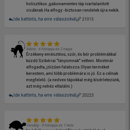
holisztikus ,gabonamentes táp ivartalanitott
cicáknak.Ha elfogy -biztosan rendelek újra nekik.
Ide kattints, ha erre válaszolnál
21015
Mária - 6 hónapja és 2 napja
Érzékeny emésztésü, szőr, és bőr problémákkal
küzdő Szibériai "lányomnak" vettem. Mostmár
elfogadta, jóízűen falatozza.Olyan terméket
kerestem, ami több problémára is jó. Ez a célnak
megfelelő. (a nedves tápokkal még kísérletezünk,
azt még nehéz eltalálni.)
Ide kattints, ha erre válaszolnál
20223
Vendég - 9 hónapja és 1 hete