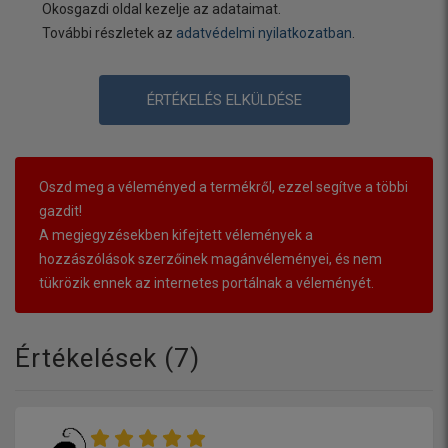
Okosgazdi oldal kezelje az adataimat.
További részletek az
adatvédelmi nyilatkozatban
.
ÉRTÉKELÉS ELKÜLDÉSE
Oszd meg a véleményed a termékről, ezzel segítve a többi
gazdit!
A megjegyzésekben kifejtett vélemények a
hozzászólások szerzőinek magánvéleményei, és nem
tükrözik ennek az internetes portálnak a véleményét.
Értékelések (
7
)