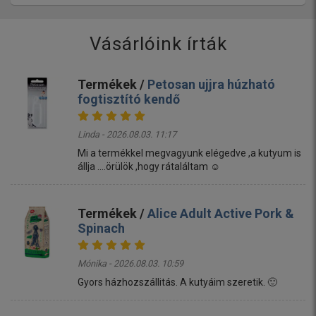
Vásárlóink írták
Termékek /
Petosan ujjra húzható
fogtisztító kendő
Linda - 2026.08.03. 11:17
Mi a termékkel megvagyunk elégedve ,a kutyum is
állja ....örülök ,hogy rátaláltam ☺️
Termékek /
Alice Adult Active Pork &
Spinach
Mónika - 2026.08.03. 10:59
Gyors házhozszállitás. A kutyáim szeretik. 🙂