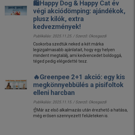
🛍️Happy Dog & Happy Cat év
végi akciódömping: ajándékok,
plusz kilók, extra
kedvezmények!
Publikálás: 2025.11.25. / Szerző:
Okosgazdi
Csokorba szedtük neked a két márka
legizgalmasabb ajánlatait, hogy egy helyen
mindent megtalálj, ami kedvencedet boldoggá,
téged pedig elégedetté tesz.
🔥Greenpee 2+1 akció: egy kis
megkönnyebbülés a pisifoltok
elleni harcban
Publikálás: 2025.11.15. / Szerző:
Okosgazdi
☝️Már az első alkalmazás után érezhető a hatása,
még erősen szennyezett felületeken is.