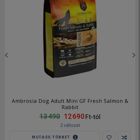
Ambrosia Dog Adult Mini GF Fresh Salmon &
Rabbit
13 490
12 690
Ft-tól
2 változat
MUTASS TÖBBET