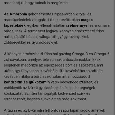
mondhatjuk, hogy tudnak is megfelelni.
Az
Ambrosia
gabonamentes hipoallergén kutya- és
macskaeledelek válogatott összetevőik okán
magas
tápértékűek
, egyben ellenállhatatlan
ízélménnyel
és aromával
párosulnak. A természet legjava, könnyen emészthető friss
hallal, tápláló hússal, válogatott gyógynövényekkel,
zöldségekkel és gyümölcsökkel.
A könnyen emészthető friss hal gazdag Ωmega-3 és Ωmega-6
zsírsavakban, amelyek tele vannak antioxidánsokkal. Ezek
segítenek megőrizni az egészséges bőrt és szőrzetet, ami
utóbbi így fényesebb, kevésbé hullik, kevésbé karcolódik és
kevésbé irritálja a bőrt. Ezek, valamint a hozzáadott
kondroitin és glükózamin
védik kedvenced ízületeit, és
csökkentik az ízületi gyulladások és ízületi betegségek
kockázatát. Szintén támogatják kedvenced szív- és
érrendszerét, kognitív funkcióit és még sok mást.
A taurin és az L-karnitin létfontosságú tápanyagok, amelyek