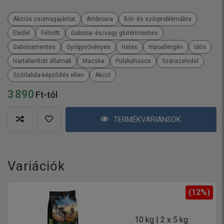
Akciós csomagajánlat
Ambrosia
Bőr- és szőrproblémákra
Eledel
Felnőtt
Gabona- és/vagy gluténmentes
Gabonamentes
Gyógynövényes
Halas
Hipoallergén
Idős
Ivartalanított állatnak
Macska
Pulykahúsos
Szárazeledel
Szőrlabda-képződés ellen
Akció
3 890
Ft-tól
TERMÉKVARIÁNSOK
Variációk
(12%)
10 kg | 2 x 5 kg