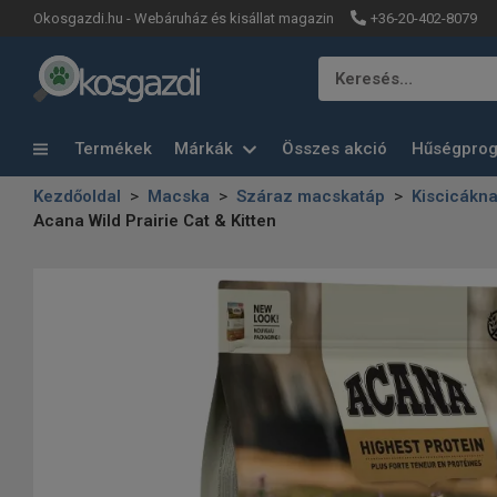
+36-20-402-8079
Okosgazdi.hu - Webáruház és kisállat magazin
Keresés…
Termékek
Márkák
Összes akció
Hűségpro
Kezdőoldal
Macska
Száraz macskatáp
Kiscicákn
Acana Wild Prairie Cat & Kitten