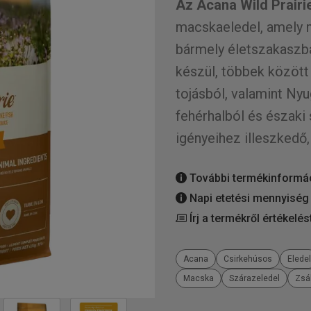
Az Acana Wild Prairi
macskaeledel, amely 
bármely életszakasz
készül, többek között
tojásból, valamint Nyu
fehérhalból és északi
igényeihez illeszkedő,
További termékinformá
Napi etetési mennyiség
Írj a termékről értékelés
Acana
Csirkehúsos
Elede
Macska
Szárazeledel
Zsá