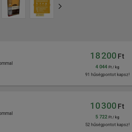
18 200
Ft
lommal
4 044
Ft / kg
91 hűségpontot kapsz!
10 300
Ft
lommal
5 722
Ft / kg
52 hűségpontot kapsz!