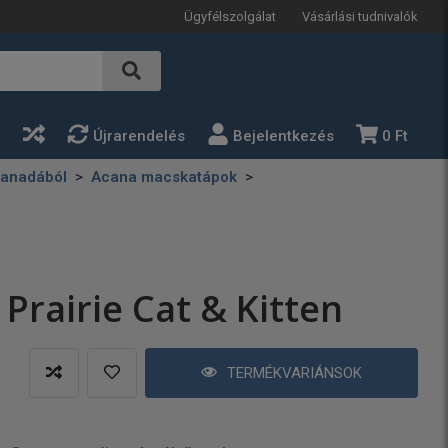
Ügyfélszolgálat
Vásárlási tudnivalók
a
Újrarendelés
Bejelentkezés
0 Ft
Kanadából
Acana macskatápok
Prairie Cat & Kitten
TERMÉKVARIÁNSOK