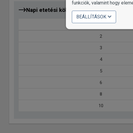
funkciók, valamint hogy elem
Napi etetési költség
Hány napig elég?
BEÁLLÍTÁSOK
Macska súlya (kg)
2
3
4
5
6
8
10