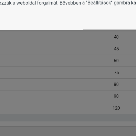
ezzük a weboldal forgalmát. Bővebben a "Beállítások" gombra kat
Napi adag (g)
40
45
60
75
80
90
120