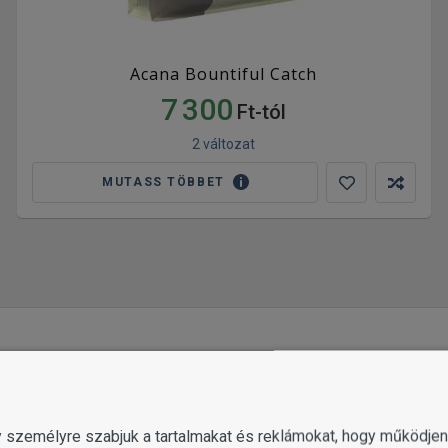
Acana Bountiful Catch
7 300
Ft-tól
2 változat
MUTASS TÖBBET
g
gy személyre szabjuk a tartalmakat és reklámokat, hogy működj