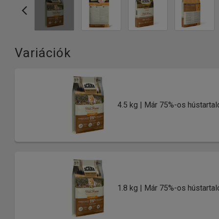
Variációk
4.5 kg | Már 75%-os hústarta
1.8 kg | Már 75%-os hústarta