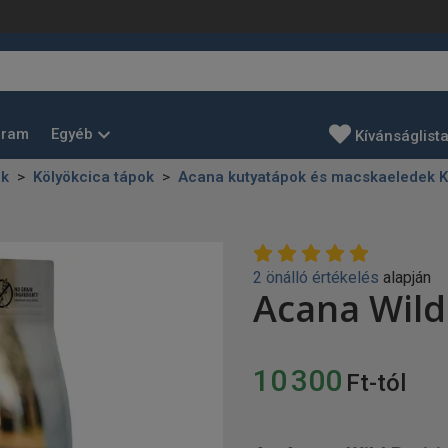
Egyéb
gram
Kívánságlist
ak
Kölyökcica tápok
Acana kutyatápok és macskaeledek 
2 önálló értékelés
alapján
Acana Wild 
10 300
Ft-tól