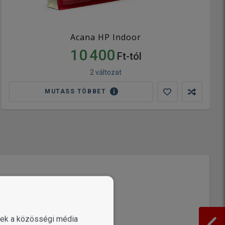
Acana HP Indoor
10 400
Ft-tól
2 változat
MUTASS TÖBBET
enek a közösségi média