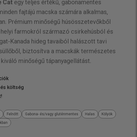
e Cat
egy teljes értékű, gabonamentes
minden fajtájú macska számára alkalmas,
ban. Prémium minőségű húsösszetevőkből
 helyi farmokról származó csirkehúsból és
gat-Kanada hideg tavaiból halászott tavi
 süllőből, biztosítva a macskák természetes
 kiváló minőségű tápanyagellátást.
ciók
 és költség
t!
l
Felnőtt
Gabona- és/vagy gluténmentes
Halas
Kölyök
kban