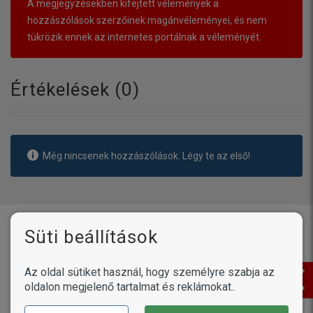
A megjegyzésekben kifejtett vélemények a
hozzászólások szerzőinek magánvéleményei, és nem
tükrözik ennek az internetes portálnak a véleményét.
Értékelések (
0
)
Még nincsenek hozzászólások. Légy te az első!
Vásárlóink írták
Süti beállítások
Termékek /
Petosan ujjra húzható
Az oldal sütiket használ, hogy személyre szabja az
fogtisztító kendő
oldalon megjelenő tartalmat és reklámokat..