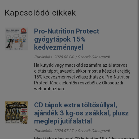
Kapcsolódó cikkek
Pro-Nutrition Protect
gyógytápok 15%
kedvezménnyel
Publikálás: 2026.08.04. / Szerző:
Okosgazdi
Ha kutyád vagy macskád számára az állatorvos
diétás tápot javasolt, akkor most a készlet erejéig
15% kedvezménnyel választhatsz a Pro-Nutrition
Protect tápok jelentős részéből az Okosgazdi
webáruházban.
CD tápok extra töltősúllyal,
ajándék 3 kg-os zsákkal, plusz
meglepi jutifalattal
Publikálás: 2026.07.27. / Szerző:
Okosgazdi
Most több népszerű CD kutyatáp 15 + 1 kg-os extra