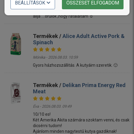
BEÁLLÍTÁSOK
ÖSSZESET ELFOGADOM
Linda - 2026.08.03. 11:17
Mi a termékkel megvagyunk elégedve ,a kutyum is
állja ....örülök ,hogy rátaláltam ☺️
Termékek /
Alice Adult Active Pork &
Spinach
Mónika - 2026.08.03. 10:59
Gyors házhozszállitás. A kutyáim szeretik. 🙂
Termékek /
Delikan Prima Energy Red
Meat
Éva - 2026.08.03. 09:49
10/10 es!
Két Amerika Akita számára szoktam venni, és csak
dicsérni tudom!
Ajánlom minden nagytestű kutya gazdiknak!