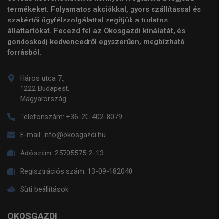
termékeket. Folyamatos akciókkal, gyors szállítással és
szakértői ügyfélszolgálattal segítjük a tudatos
állattartókat. Fedezd fel az Okosgazdi kínálatát, és
gondoskodj kedvencedről egyszerűen, megbízható
forrásból.
Háros utca 7.,
1222 Budapest,
Magyarország
Telefonszám:
+36-20-402-8079
E-mail:
info@okosgazdi.hu
Adószám:
25705575-2-13
Regisztrációs szám:
13-09-182040
Süti beállítások
OKOSGAZDI