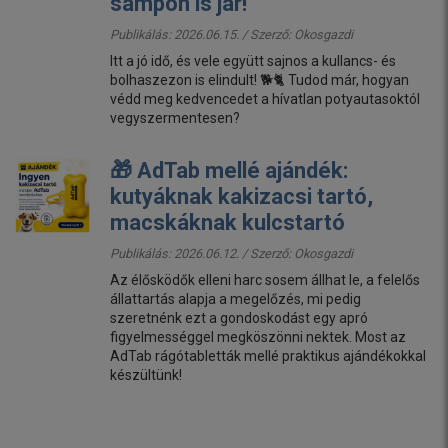
sampon is jár!
Publikálás: 2026.06.15. / Szerző:
Okosgazdi
Itt a jó idő, és vele együtt sajnos a kullancs- és
bolhaszezon is elindult! 🐕🐈 Tudod már, hogyan
védd meg kedvencedet a hívatlan potyautasoktól
vegyszermentesen?
🎁 AdTab mellé ajándék:
kutyáknak kakizacsi tartó,
macskáknak kulcstartó
Publikálás: 2026.06.12. / Szerző:
Okosgazdi
Az élősködők elleni harc sosem állhat le, a felelős
állattartás alapja a megelőzés, mi pedig
szeretnénk ezt a gondoskodást egy apró
figyelmességgel megköszönni nektek. Most az
AdTab rágótabletták mellé praktikus ajándékokkal
készültünk!