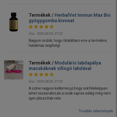
Termékek /
HerbalVet Immun Max Bio
gyógygomba kivonat
Éva - 2026.08.03. 07:52
Nagyon örülök, hogy rátaláltam erre a termékre,
hatalmas segítség!
Termékek /
Moduláris labdapálya
macskáknak villogó labdával
Éva - 2026.08.03. 07:52
A színe nagyon kellemes,jó,hogy sokféleképpen
lehet összerakni,de a cicák sajnos eddig még nem
igen játszottak vele.
További vélemények