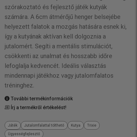
szórakoztató és fejlesztő játék kutyák
számára. A 6cm átmérőjű henger belsejébe
helyezett falatok a mozgás hatására esnek ki,
így a kutyának aktívan kell dolgoznia a
jutalomért. Segíti a mentális stimulációt,
csökkenti az unalmat és hosszabb időre
lefoglalja kedvencét. Ideális választás
mindennapi játékhoz vagy jutalomfalatos
tréninghez.
További termékinformációk
Írj a termékről értékelést!
Játék
Jutalomfalattal tölthető
Kutya
Trixie
Ügyességfejlesztő