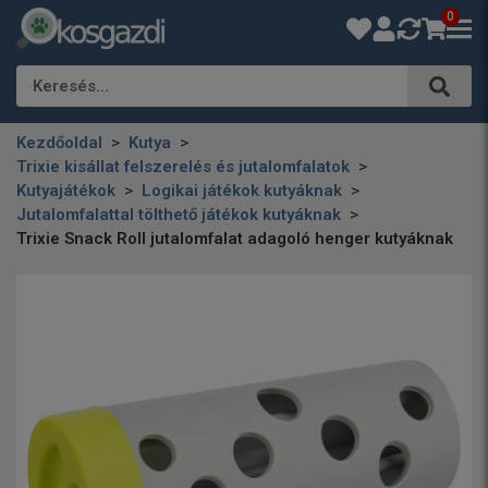
0
Keresés…
Kezdőoldal
Kutya
Trixie kisállat felszerelés és jutalomfalatok
Kutyajátékok
Logikai játékok kutyáknak
Jutalomfalattal tölthető játékok kutyáknak
Trixie Snack Roll jutalomfalat adagoló henger kutyáknak