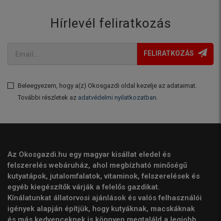
Hírlevél feliratkozás
FELIRATKOZÁS
Beleegyezem, hogy a(z) Okosgazdi oldal kezelje az adataimat.
További részletek az
adatvédelmi nyilatkozatban
.
Az Okosgazdi.hu egy magyar kisállat eledel és
felszerelés webáruház, ahol megbízható minőségű
kutyatápok, jutalomfalatok, vitaminok, felszerelések és
egyéb kiegészítők várják a felelős gazdikat.
Kínálatunkat állatorvosi ajánlások és valós felhasználói
igények alapján építjük, hogy kutyáknak, macskáknak
és más kedvenceknek is könnyen megtaláld a legjobb