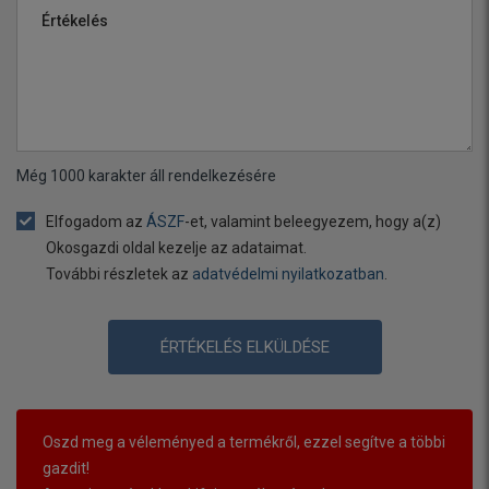
Értékelés
Még
1000
karakter áll rendelkezésére
Elfogadom az
ÁSZF
-et, valamint beleegyezem, hogy a(z)
Okosgazdi oldal kezelje az adataimat.
További részletek az
adatvédelmi nyilatkozatban
.
ÉRTÉKELÉS ELKÜLDÉSE
Oszd meg a véleményed a termékről, ezzel segítve a többi
gazdit!