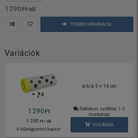
1 290
Ft-tól
TERMÉKVARIÁNSOK
Variációk
ø 6/ø 5 × 14 cm
Raktáron, szállítás 1-2
1 290
Ft
munkanap
1 290
Ft / db
KOSÁRBA
6 hűségpontot kapsz!