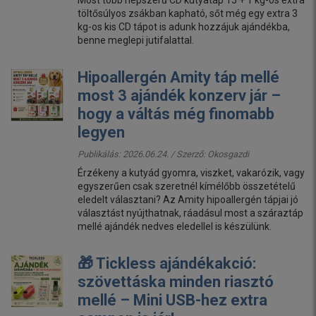
töltősúlyos zsákban kapható, sőt még egy extra 3
kg-os kis CD tápot is adunk hozzájuk ajándékba,
benne meglepi jutifalattal.
Hipoallergén Amity táp mellé
most 3 ajándék konzerv jár –
hogy a váltás még finomabb
legyen
Publikálás: 2026.06.24. / Szerző:
Okosgazdi
Érzékeny a kutyád gyomra, viszket, vakarózik, vagy
egyszerűen csak szeretnél kímélőbb összetételű
eledelt választani? Az Amity hipoallergén tápjai jó
választást nyújthatnak, ráadásul most a száraztáp
mellé ajándék nedves eledellel is készülünk.
🎁 Tickless ajándékakció:
szövettáska minden riasztó
mellé – Mini USB-hez extra