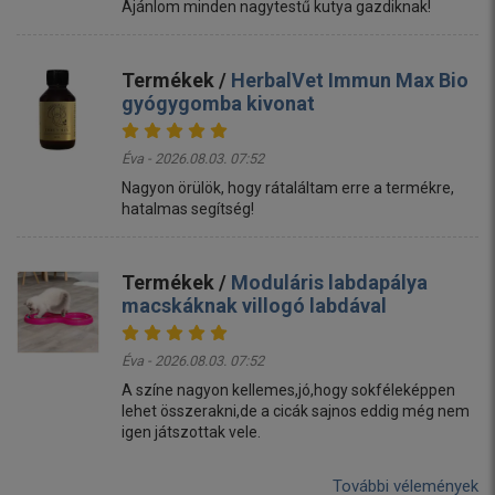
Ajánlom minden nagytestű kutya gazdiknak!
Termékek /
HerbalVet Immun Max Bio
gyógygomba kivonat
Éva - 2026.08.03. 07:52
Nagyon örülök, hogy rátaláltam erre a termékre,
hatalmas segítség!
Termékek /
Moduláris labdapálya
macskáknak villogó labdával
Éva - 2026.08.03. 07:52
A színe nagyon kellemes,jó,hogy sokféleképpen
lehet összerakni,de a cicák sajnos eddig még nem
igen játszottak vele.
További vélemények