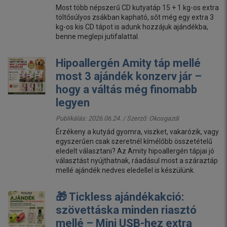
Most több népszerű CD kutyatáp 15 + 1 kg-os extra
töltősúlyos zsákban kapható, sőt még egy extra 3
kg-os kis CD tápot is adunk hozzájuk ajándékba,
benne meglepi jutifalattal.
Hipoallergén Amity táp mellé
most 3 ajándék konzerv jár –
hogy a váltás még finomabb
legyen
Publikálás: 2026.06.24. / Szerző:
Okosgazdi
Érzékeny a kutyád gyomra, viszket, vakarózik, vagy
egyszerűen csak szeretnél kímélőbb összetételű
eledelt választani? Az Amity hipoallergén tápjai jó
választást nyújthatnak, ráadásul most a száraztáp
mellé ajándék nedves eledellel is készülünk.
🎁 Tickless ajándékakció:
szövettáska minden riasztó
mellé – Mini USB-hez extra