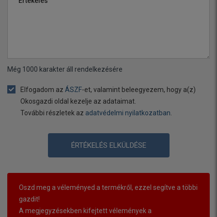
Értékelés
Még
1000
karakter áll rendelkezésére
Elfogadom az
ÁSZF
-et, valamint beleegyezem, hogy a(z)
Okosgazdi oldal kezelje az adataimat.
További részletek az
adatvédelmi nyilatkozatban
.
ÉRTÉKELÉS ELKÜLDÉSE
Oszd meg a véleményed a termékről, ezzel segítve a többi
gazdit!
A megjegyzésekben kifejtett vélemények a