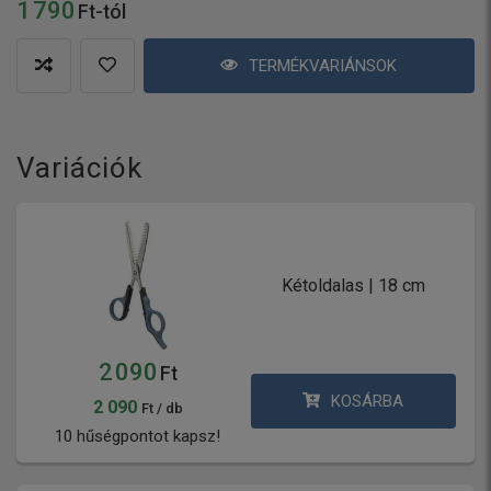
1 790
Ft-tól
TERMÉKVARIÁNSOK
Variációk
Kétoldalas | 18 cm
2 090
Ft
KOSÁRBA
2 090
Ft / db
10 hűségpontot kapsz!