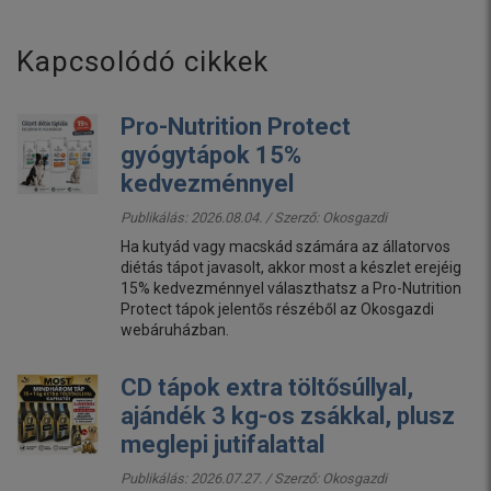
Kapcsolódó cikkek
Pro-Nutrition Protect
gyógytápok 15%
kedvezménnyel
Publikálás: 2026.08.04. / Szerző:
Okosgazdi
Ha kutyád vagy macskád számára az állatorvos
diétás tápot javasolt, akkor most a készlet erejéig
15% kedvezménnyel választhatsz a Pro-Nutrition
Protect tápok jelentős részéből az Okosgazdi
webáruházban.
CD tápok extra töltősúllyal,
ajándék 3 kg-os zsákkal, plusz
meglepi jutifalattal
Publikálás: 2026.07.27. / Szerző:
Okosgazdi