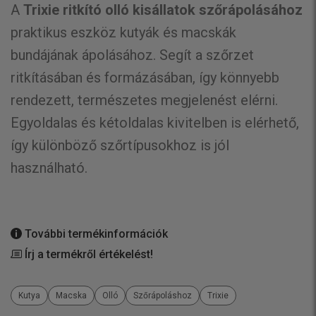
A
Trixie ritkító olló kisállatok szőrápolásához
praktikus eszköz kutyák és macskák
bundájának ápolásához. Segít a szőrzet
ritkításában és formázásában, így könnyebb
rendezett, természetes megjelenést elérni.
Egyoldalas és kétoldalas kivitelben is elérhető,
így különböző szőrtípusokhoz is jól
használható.
További termékinformációk
Írj a termékről értékelést!
Kutya
Macska
Olló
Szőrápoláshoz
Trixie