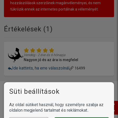
hozzászólások szerzőinek magánvéleményei, és nem
tükrözik ennek az internetes portálnak a véleményét.
Értékelések (
1
)
Vendég - 2 éve és 6 hónapja
Nagyon jó és az ára is megfelel
Ide kattints, ha erre válaszolnál
16499
Vásárlóink írták
Süti beállítások
Az oldal sütiket használ, hogy személyre szabja az
Termékek /
Petosan ujjra húzható
oldalon megjelenő tartalmat és reklámokat..
fogtisztító kendő