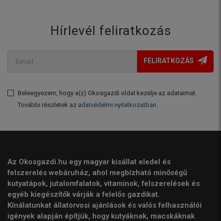
Hírlevél feliratkozás
FELIRATKOZÁS
Beleegyezem, hogy a(z) Okosgazdi oldal kezelje az adataimat.
További részletek az
adatvédelmi nyilatkozatban
.
Az Okosgazdi.hu egy magyar kisállat eledel és
felszerelés webáruház, ahol megbízható minőségű
kutyatápok, jutalomfalatok, vitaminok, felszerelések és
egyéb kiegészítők várják a felelős gazdikat.
Kínálatunkat állatorvosi ajánlások és valós felhasználói
igények alapján építjük, hogy kutyáknak, macskáknak