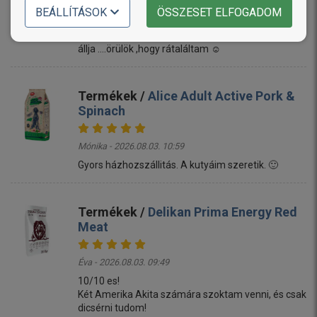
BEÁLLÍTÁSOK
ÖSSZESET ELFOGADOM
Linda - 2026.08.03. 11:17
Mi a termékkel megvagyunk elégedve ,a kutyum is
állja ....örülök ,hogy rátaláltam ☺️
Termékek /
Alice Adult Active Pork &
Spinach
Mónika - 2026.08.03. 10:59
Gyors házhozszállitás. A kutyáim szeretik. 🙂
Termékek /
Delikan Prima Energy Red
Meat
Éva - 2026.08.03. 09:49
10/10 es!
Két Amerika Akita számára szoktam venni, és csak
dicsérni tudom!