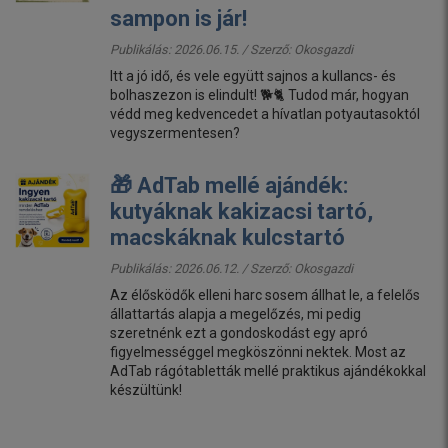
sampon is jár!
Publikálás: 2026.06.15. / Szerző:
Okosgazdi
Itt a jó idő, és vele együtt sajnos a kullancs- és
bolhaszezon is elindult! 🐕🐈 Tudod már, hogyan
védd meg kedvencedet a hívatlan potyautasoktól
vegyszermentesen?
🎁 AdTab mellé ajándék:
kutyáknak kakizacsi tartó,
macskáknak kulcstartó
Publikálás: 2026.06.12. / Szerző:
Okosgazdi
Az élősködők elleni harc sosem állhat le, a felelős
állattartás alapja a megelőzés, mi pedig
szeretnénk ezt a gondoskodást egy apró
figyelmességgel megköszönni nektek. Most az
AdTab rágótabletták mellé praktikus ajándékokkal
készültünk!