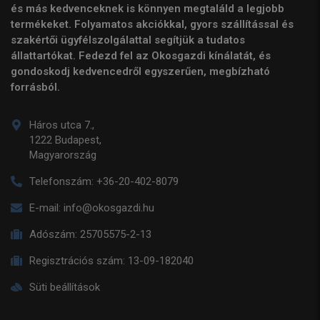
és más kedvenceknek is könnyen megtaláld a legjobb
termékeket. Folyamatos akciókkal, gyors szállítással és
szakértői ügyfélszolgálattal segítjük a tudatos
állattartókat. Fedezd fel az Okosgazdi kínálatát, és
gondoskodj kedvencedről egyszerűen, megbízható
forrásból.
Háros utca 7.,
1222 Budapest,
Magyarország
Telefonszám:
+36-20-402-8079
E-mail:
info@okosgazdi.hu
Adószám:
25705575-2-13
Regisztrációs szám:
13-09-182040
Süti beállítások