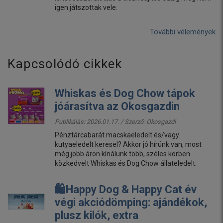
igen játszottak vele.
További vélemények
Kapcsolódó cikkek
Whiskas és Dog Chow tápok
jóárasítva az Okosgazdin
Publikálás: 2026.01.17. / Szerző:
Okosgazdi
Pénztárcabarát macskaeledelt és/vagy
kutyaeledelt keresel? Akkor jó hírünk van, most
még jobb áron kínálunk több, széles körben
közkedvelt Whiskas és Dog Chow állateledelt.
🛍️Happy Dog & Happy Cat év
végi akciódömping: ajándékok,
plusz kilók, extra