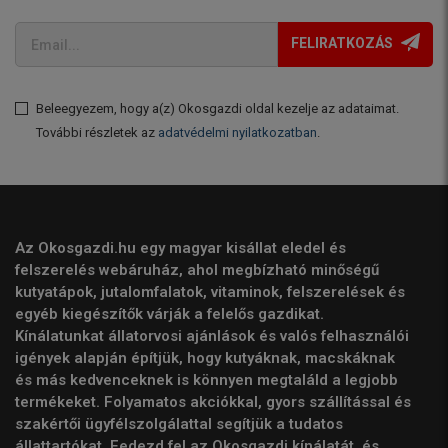
FELIRATKOZÁS
Beleegyezem, hogy a(z) Okosgazdi oldal kezelje az adataimat.
További részletek az
adatvédelmi nyilatkozatban
.
Az Okosgazdi.hu egy magyar kisállat eledel és
felszerelés webáruház, ahol megbízható minőségű
kutyatápok, jutalomfalatok, vitaminok, felszerelések és
egyéb kiegészítők várják a felelős gazdikat.
Kínálatunkat állatorvosi ajánlások és valós felhasználói
igények alapján építjük, hogy kutyáknak, macskáknak
és más kedvenceknek is könnyen megtaláld a legjobb
termékeket. Folyamatos akciókkal, gyors szállítással és
szakértői ügyfélszolgálattal segítjük a tudatos
állattartókat. Fedezd fel az Okosgazdi kínálatát, és