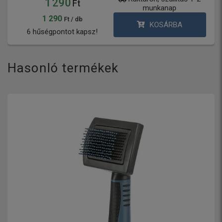
1 290
Ft
munkanap
1 290
Ft / db
KOSÁRBA
6 hűségpontot kapsz!
Hasonló termékek