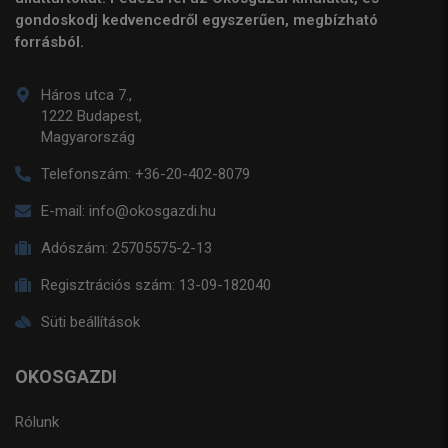
gondoskodj kedvencedről egyszerűen, megbízható
forrásból.
Háros utca 7.,
1222 Budapest,
Magyarország
Telefonszám:
+36-20-402-8079
E-mail:
info@okosgazdi.hu
Adószám:
25705575-2-13
Regisztrációs szám:
13-09-182040
Süti beállítások
OKOSGAZDI
Rólunk