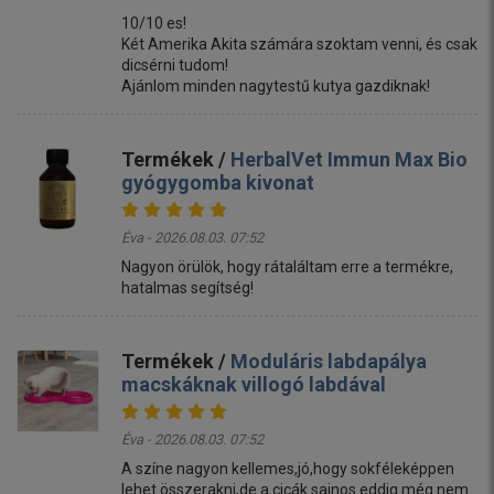
10/10 es!
Két Amerika Akita számára szoktam venni, és csak
dicsérni tudom!
Ajánlom minden nagytestű kutya gazdiknak!
Termékek /
HerbalVet Immun Max Bio
gyógygomba kivonat
Éva - 2026.08.03. 07:52
Nagyon örülök, hogy rátaláltam erre a termékre,
hatalmas segítség!
Termékek /
Moduláris labdapálya
macskáknak villogó labdával
Éva - 2026.08.03. 07:52
A színe nagyon kellemes,jó,hogy sokféleképpen
lehet összerakni,de a cicák sajnos eddig még nem