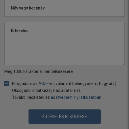
Név vagy becenév
Értékelés
Még
1000
karakter áll rendelkezésére
Elfogadom az
ÁSZF
-et, valamint beleegyezem, hogy a(z)
Okosgazdi oldal kezelje az adataimat.
További részletek az
adatvédelmi nyilatkozatban
.
ÉRTÉKELÉS ELKÜLDÉSE