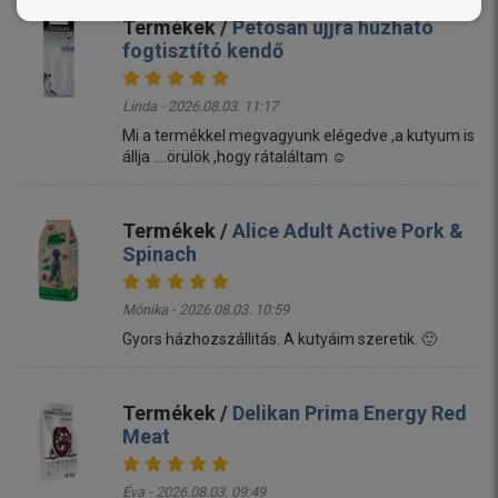
Termékek /
Petosan ujjra húzható
fogtisztító kendő
Linda - 2026.08.03. 11:17
Mi a termékkel megvagyunk elégedve ,a kutyum is
állja ....örülök ,hogy rátaláltam ☺️
Termékek /
Alice Adult Active Pork &
Spinach
Mónika - 2026.08.03. 10:59
Gyors házhozszállitás. A kutyáim szeretik. 🙂
Termékek /
Delikan Prima Energy Red
Meat
Éva - 2026.08.03. 09:49