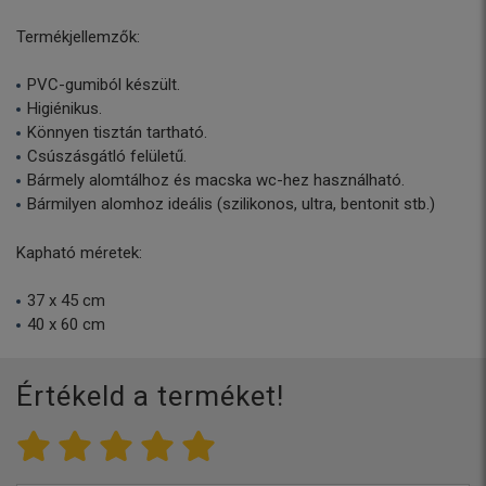
Termékjellemzők:
PVC-gumiból készült.
Higiénikus.
Könnyen tisztán tartható.
Csúszásgátló felületű.
Bármely alomtálhoz és macska wc-hez használható.
Bármilyen alomhoz ideális (szilikonos, ultra, bentonit stb.)
Kapható méretek:
37 x 45 cm
40 x 60 cm
Értékeld a terméket!