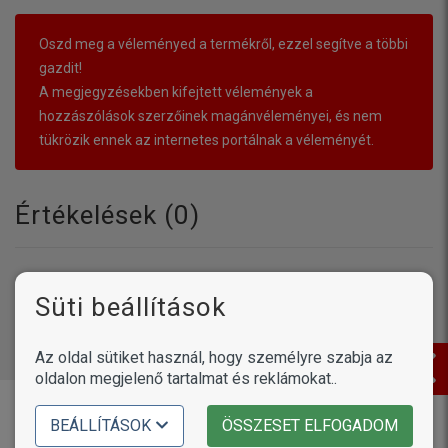
Oszd meg a véleményed a termékről, ezzel segítve a többi
gazdit!
A megjegyzésekben kifejtett vélemények a
hozzászólások szerzőinek magánvéleményei, és nem
tükrözik ennek az internetes portálnak a véleményét.
Értékelések (
0
)
Süti beállítások
Még nincsenek hozzászólások. Légy te az első!
Az oldal sütiket használ, hogy személyre szabja az
oldalon megjelenő tartalmat és reklámokat..
Vásárlóink írták
BEÁLLÍTÁSOK
ÖSSZESET ELFOGADOM