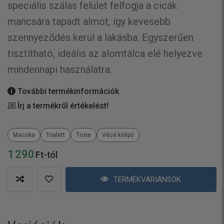
speciális szálas felület felfogja a cicák
mancsára tapadt almot, így kevesebb
szennyeződés kerül a lakásba. Egyszerűen
tisztítható, ideális az alomtálca elé helyezve
mindennapi használatra.
További termékinformációk
Írj a termékről értékelést!
Macska
Toalett
Trixie
Vécé kilépő
1 290
Ft-tól
TERMÉKVARIÁNSOK