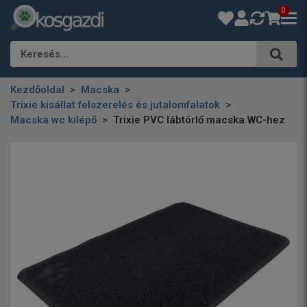
0
Keresés…
Kezdőoldal
Macska
Trixie kisállat felszerelés és jutalomfalatok
Macska wc kilépő
Trixie PVC lábtörlő macska WC-hez