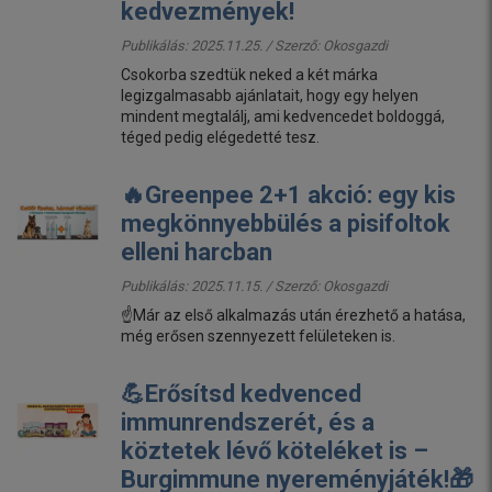
kedvezmények!
Publikálás: 2025.11.25. / Szerző:
Okosgazdi
Csokorba szedtük neked a két márka
legizgalmasabb ajánlatait, hogy egy helyen
mindent megtalálj, ami kedvencedet boldoggá,
téged pedig elégedetté tesz.
🔥Greenpee 2+1 akció: egy kis
megkönnyebbülés a pisifoltok
elleni harcban
Publikálás: 2025.11.15. / Szerző:
Okosgazdi
☝️Már az első alkalmazás után érezhető a hatása,
még erősen szennyezett felületeken is.
💪Erősítsd kedvenced
immunrendszerét, és a
köztetek lévő köteléket is –
Burgimmune nyereményjáték!🎁