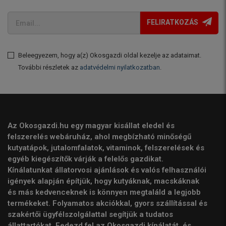
FELIRATKOZÁS
Beleegyezem, hogy a(z) Okosgazdi oldal kezelje az adataimat.
További részletek az
adatvédelmi nyilatkozatban
.
Az Okosgazdi.hu egy magyar kisállat eledel és
felszerelés webáruház, ahol megbízható minőségű
kutyatápok, jutalomfalatok, vitaminok, felszerelések és
egyéb kiegészítők várják a felelős gazdikat.
Kínálatunkat állatorvosi ajánlások és valós felhasználói
igények alapján építjük, hogy kutyáknak, macskáknak
és más kedvenceknek is könnyen megtaláld a legjobb
termékeket. Folyamatos akciókkal, gyors szállítással és
szakértői ügyfélszolgálattal segítjük a tudatos
állattartókat. Fedezd fel az Okosgazdi kínálatát, és