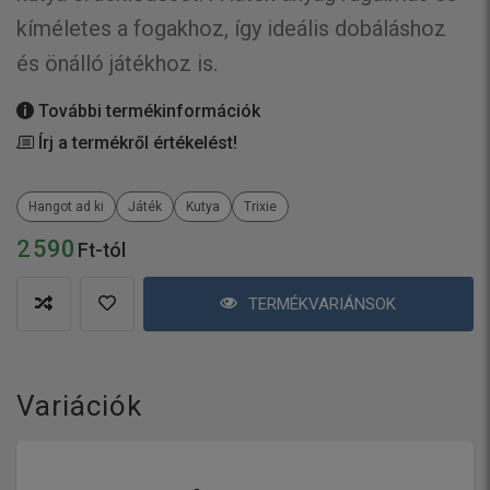
kíméletes a fogakhoz, így ideális dobáláshoz
és önálló játékhoz is.
További termékinformációk
Írj a termékről értékelést!
Hangot ad ki
Játék
Kutya
Trixie
2 590
Ft-tól
TERMÉKVARIÁNSOK
Variációk