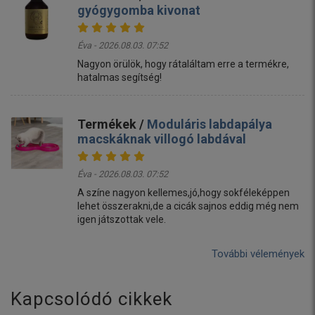
gyógygomba kivonat
Éva - 2026.08.03. 07:52
Nagyon örülök, hogy rátaláltam erre a termékre,
hatalmas segítség!
Termékek /
Moduláris labdapálya
macskáknak villogó labdával
Éva - 2026.08.03. 07:52
A színe nagyon kellemes,jó,hogy sokféleképpen
lehet összerakni,de a cicák sajnos eddig még nem
igen játszottak vele.
További vélemények
Kapcsolódó cikkek