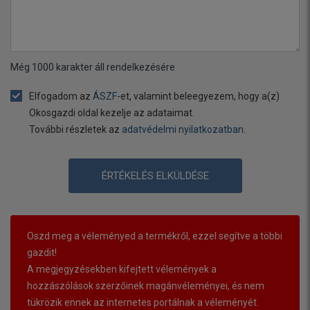
Még
1000
karakter áll rendelkezésére
Elfogadom az
ÁSZF
-et, valamint beleegyezem, hogy a(z)
Okosgazdi oldal kezelje az adataimat.
További részletek az
adatvédelmi nyilatkozatban
.
ÉRTÉKELÉS ELKÜLDÉSE
Oszd meg a véleményed a termékről, ezzel segítve a többi
gazdit!
A megjegyzésekben kifejtett vélemények a
hozzászólások szerzőinek magánvéleményei, és nem
tükrözik ennek az internetes portálnak a véleményét.