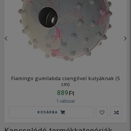
Flamingo gumilabda csengővel kutyáknak (5
cm)
889
Ft
1 változat
KOSÁRBA
Kapcsolódó termékkategóriák