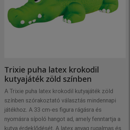
Trixie puha latex krokodil
kutyajáték zöld színben
A Trixie puha latex krokodil kutyajáték zöld
színben szórakoztató választás mindennapi
játékhoz. A 33 cm-es figura rágásra és
nyomásra sípoló hangot ad, amely fenntartja a
kutya érdeklődését. A latex anyag rugalmas és