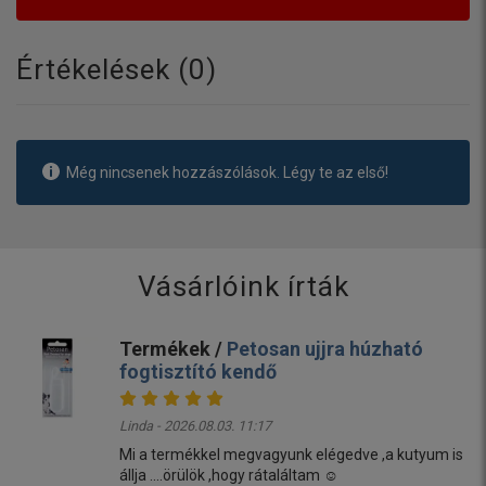
Értékelések (
0
)
Még nincsenek hozzászólások. Légy te az első!
Vásárlóink írták
Termékek /
Petosan ujjra húzható
fogtisztító kendő
Linda - 2026.08.03. 11:17
Mi a termékkel megvagyunk elégedve ,a kutyum is
állja ....örülök ,hogy rátaláltam ☺️