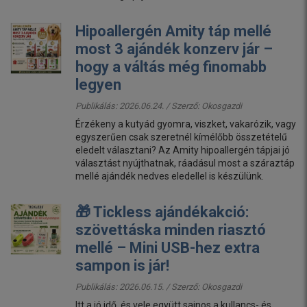
Hipoallergén Amity táp mellé
most 3 ajándék konzerv jár –
hogy a váltás még finomabb
legyen
Publikálás: 2026.06.24. / Szerző:
Okosgazdi
Érzékeny a kutyád gyomra, viszket, vakarózik, vagy
egyszerűen csak szeretnél kímélőbb összetételű
eledelt választani? Az Amity hipoallergén tápjai jó
választást nyújthatnak, ráadásul most a száraztáp
mellé ajándék nedves eledellel is készülünk.
🎁 Tickless ajándékakció:
szövettáska minden riasztó
mellé – Mini USB-hez extra
sampon is jár!
Publikálás: 2026.06.15. / Szerző:
Okosgazdi
Itt a jó idő, és vele együtt sajnos a kullancs- és