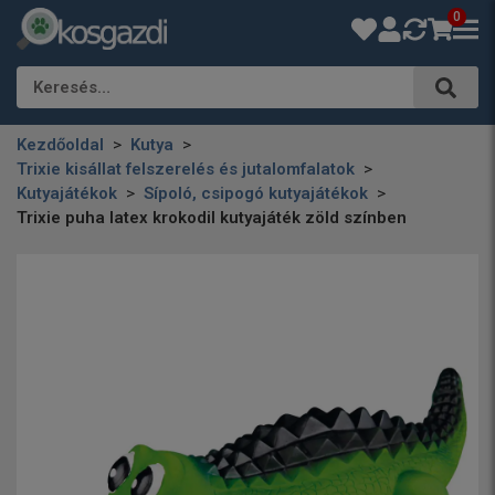
0
Keresés…
Kezdőoldal
Kutya
Trixie kisállat felszerelés és jutalomfalatok
Kutyajátékok
Sípoló, csipogó kutyajátékok
Trixie puha latex krokodil kutyajáték zöld színben