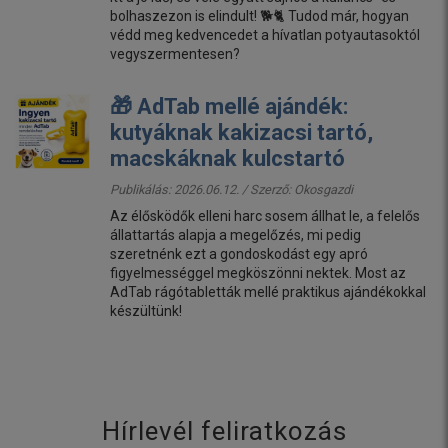
bolhaszezon is elindult! 🐕🐈 Tudod már, hogyan
védd meg kedvencedet a hívatlan potyautasoktól
vegyszermentesen?
🎁 AdTab mellé ajándék:
kutyáknak kakizacsi tartó,
macskáknak kulcstartó
Publikálás: 2026.06.12. / Szerző:
Okosgazdi
Az élősködők elleni harc sosem állhat le, a felelős
állattartás alapja a megelőzés, mi pedig
szeretnénk ezt a gondoskodást egy apró
figyelmességgel megköszönni nektek. Most az
AdTab rágótabletták mellé praktikus ajándékokkal
készültünk!
Hírlevél feliratkozás