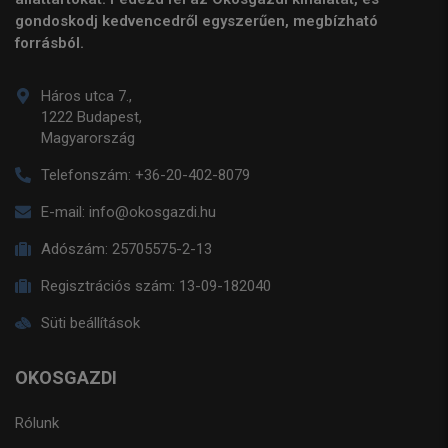
gondoskodj kedvencedről egyszerűen, megbízható
forrásból.
Háros utca 7.,
1222 Budapest,
Magyarország
Telefonszám:
+36-20-402-8079
E-mail:
info@okosgazdi.hu
Adószám:
25705575-2-13
Regisztrációs szám:
13-09-182040
Süti beállítások
OKOSGAZDI
Rólunk