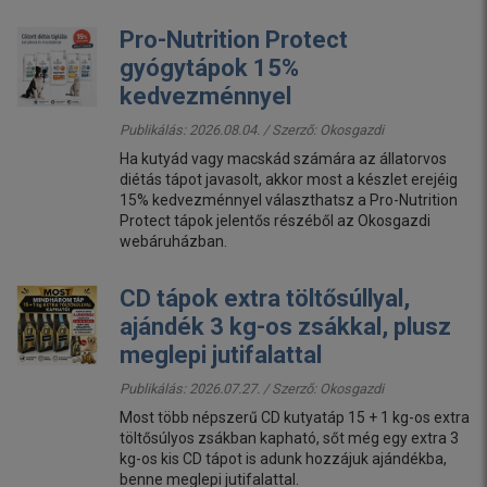
Pro-Nutrition Protect
gyógytápok 15%
kedvezménnyel
Publikálás: 2026.08.04. / Szerző:
Okosgazdi
Ha kutyád vagy macskád számára az állatorvos
diétás tápot javasolt, akkor most a készlet erejéig
15% kedvezménnyel választhatsz a Pro-Nutrition
Protect tápok jelentős részéből az Okosgazdi
webáruházban.
CD tápok extra töltősúllyal,
ajándék 3 kg-os zsákkal, plusz
meglepi jutifalattal
Publikálás: 2026.07.27. / Szerző:
Okosgazdi
Most több népszerű CD kutyatáp 15 + 1 kg-os extra
töltősúlyos zsákban kapható, sőt még egy extra 3
kg-os kis CD tápot is adunk hozzájuk ajándékba,
benne meglepi jutifalattal.