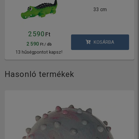
33 cm
2 590
Ft
KOSÁRBA
2 590
Ft / db
13 hűségpontot kapsz!
Hasonló termékek