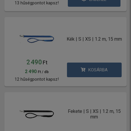
13 hűségpontot kapsz!
Kék | S | XS | 1.2 m, 15 mm
2 490
Ft
KOSÁRBA
2 490
Ft / db
12 hűségpontot kapsz!
Fekete | S | XS | 1.2 m, 15
mm