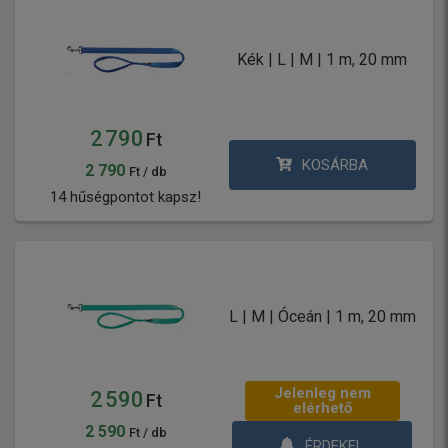
Kék | L | M | 1 m, 20 mm
2 790
Ft
KOSÁRBA
2 790
Ft / db
14 hűségpontot kapsz!
L | M | Óceán | 1 m, 20 mm
Jelenleg nem
2 590
Ft
elérhető
2 590
Ft / db
ÉRDEKEL