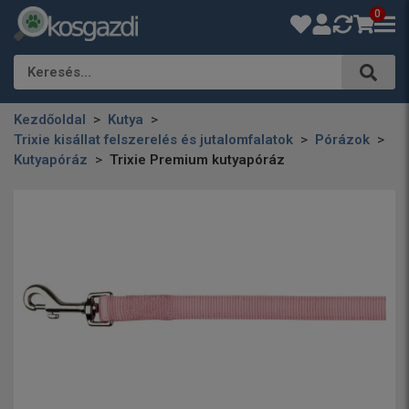
0
Keresés…
Kezdőoldal
Kutya
Trixie kisállat felszerelés és jutalomfalatok
Pórázok
Kutyapóráz
Trixie Premium kutyapóráz