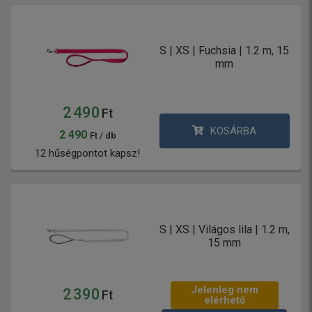
S | XS | Fuchsia | 1.2 m, 15
mm
2 490
Ft
KOSÁRBA
2 490
Ft / db
12 hűségpontot kapsz!
S | XS | Világos lila | 1.2 m,
15 mm
Jelenleg nem
2 390
Ft
elérhető