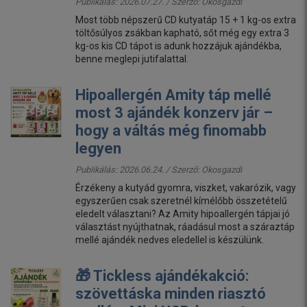
Publikálás: 2026.07.27. / Szerző:
Okosgazdi
Most több népszerű CD kutyatáp 15 + 1 kg-os extra
töltősúlyos zsákban kapható, sőt még egy extra 3
kg-os kis CD tápot is adunk hozzájuk ajándékba,
benne meglepi jutifalattal.
Hipoallergén Amity táp mellé
most 3 ajándék konzerv jár –
hogy a váltás még finomabb
legyen
Publikálás: 2026.06.24. / Szerző:
Okosgazdi
Érzékeny a kutyád gyomra, viszket, vakarózik, vagy
egyszerűen csak szeretnél kímélőbb összetételű
eledelt választani? Az Amity hipoallergén tápjai jó
választást nyújthatnak, ráadásul most a száraztáp
mellé ajándék nedves eledellel is készülünk.
🎁 Tickless ajándékakció:
szövettáska minden riasztó