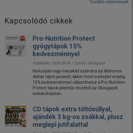
További vélemények
Kapcsolódó cikkek
Pro-Nutrition Protect
gyógytápok 15%
kedvezménnyel
Publikálás: 2026.08.04. / Szerző:
Okosgazdi
Ha kutyád vagy macskád számára az állatorvos
diétás tápot javasolt, akkor most a készlet erejéig
15% kedvezménnyel választhatsz a Pro-Nutrition
Protect tápok jelentős részéből az Okosgazdi
webáruházban.
CD tápok extra töltősúllyal,
ajándék 3 kg-os zsákkal, plusz
meglepi jutifalattal