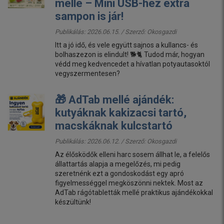
mellé – Mini USB-hez extra
sampon is jár!
Publikálás: 2026.06.15. / Szerző:
Okosgazdi
Itt a jó idő, és vele együtt sajnos a kullancs- és
bolhaszezon is elindult! 🐕🐈 Tudod már, hogyan
védd meg kedvencedet a hívatlan potyautasoktól
vegyszermentesen?
🎁 AdTab mellé ajándék:
kutyáknak kakizacsi tartó,
macskáknak kulcstartó
Publikálás: 2026.06.12. / Szerző:
Okosgazdi
Az élősködők elleni harc sosem állhat le, a felelős
állattartás alapja a megelőzés, mi pedig
szeretnénk ezt a gondoskodást egy apró
figyelmességgel megköszönni nektek. Most az
AdTab rágótabletták mellé praktikus ajándékokkal
készültünk!