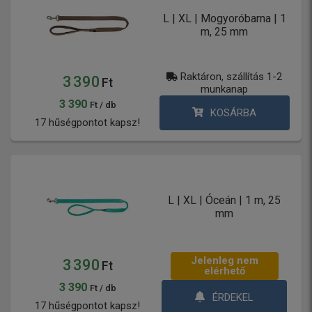
L | XL | Mogyoróbarna | 1
m, 25 mm
Raktáron, szállítás 1-2
3 390
Ft
munkanap
3 390
Ft / db
KOSÁRBA
17 hűségpontot kapsz!
L | XL | Óceán | 1 m, 25
mm
Jelenleg nem
3 390
Ft
elérhető
3 390
Ft / db
ÉRDEKEL
17 hűségpontot kapsz!