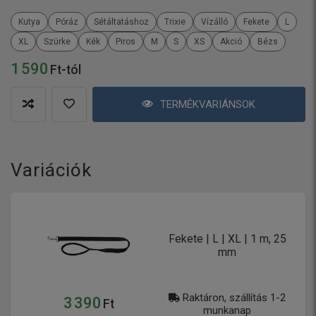
Kutya
Póráz
Sétáltatáshoz
Trixie
Vízálló
Fekete
L
XL
Szürke
Kék
Piros
M
S
XS
Akció
Bézs
1 590
Ft-tól
TERMÉKVARIÁNSOK
Variációk
Fekete | L | XL | 1 m, 25
mm
Raktáron, szállítás 1-2
3 390
Ft
munkanap