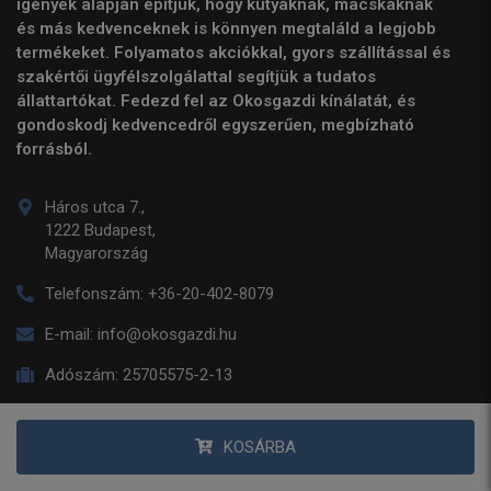
igények alapján építjük, hogy kutyáknak, macskáknak
és más kedvenceknek is könnyen megtaláld a legjobb
termékeket. Folyamatos akciókkal, gyors szállítással és
szakértői ügyfélszolgálattal segítjük a tudatos
állattartókat. Fedezd fel az Okosgazdi kínálatát, és
gondoskodj kedvencedről egyszerűen, megbízható
forrásból.
Háros utca 7.,
1222 Budapest,
Magyarország
Telefonszám:
+36-20-402-8079
E-mail:
info@okosgazdi.hu
Adószám:
25705575-2-13
Regisztrációs szám:
13-09-182040
KOSÁRBA
Süti beállítások