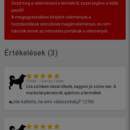
Oszd meg a véleményed a termékről, ezzel segítve a többi
gazdit!
A megjegyzésekben kifejtett vélemények a
hozzászólások szerzőinek magánvéleményei, és nem
tükrözik ennek az internetes portálnak a véleményét.
Értékelések (
3
)
07SM - 1 éve és 1 hete
Lila színben vásároltunk, nagyon jó színe van. A
markolat párnázott, ajánlom a terméket.
Ide kattints, ha erre válaszolnál
12700