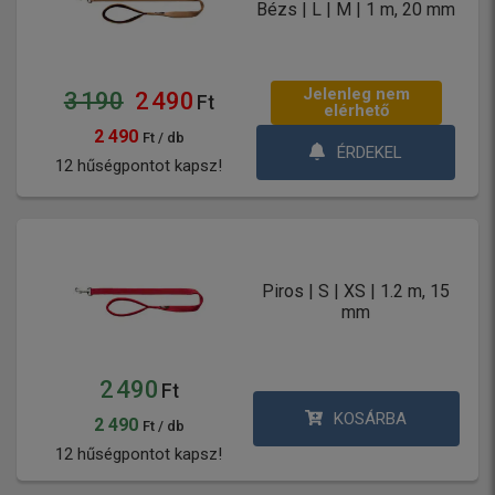
Bézs | L | M | 1 m, 20 mm
Jelenleg nem
3 190
2 490
Ft
elérhető
2 490
Ft / db
ÉRDEKEL
12 hűségpontot kapsz!
Piros | S | XS | 1.2 m, 15
mm
2 490
Ft
KOSÁRBA
2 490
Ft / db
12 hűségpontot kapsz!