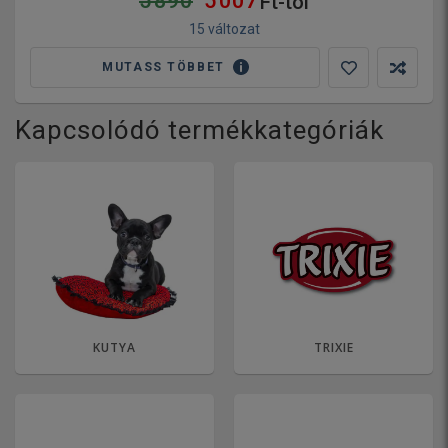
5 890
5 007
Ft-tól
15 változat
MUTASS TÖBBET
Kapcsolódó termékkategóriák
KUTYA
TRIXIE