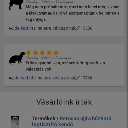
Vendég - 1 éve és 11 hónapja
Még nem próbáltam ki, mert nem lehet még kivinni
a kiskutyámat, de jó választásnak tűnik, kellemes a
fogantyúja.
Ide kattints, ha erre válaszolnál
15556
Vendég - 4 éve és 2 hónapja
Erős anyagból van, szépen kidolgozott. Jó
választás volt.
Ide kattints, ha erre válaszolnál
17866
Vásárlóink írták
Termékek /
Petosan ujjra húzható
fogtisztító kendő