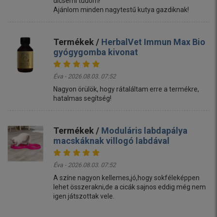
dicsérni tudom!
Ajánlom minden nagytestű kutya gazdiknak!
Termékek /
HerbalVet Immun Max Bio
gyógygomba kivonat
Éva - 2026.08.03. 07:52
Nagyon örülök, hogy rátaláltam erre a termékre,
hatalmas segítség!
Termékek /
Moduláris labdapálya
macskáknak villogó labdával
Éva - 2026.08.03. 07:52
A színe nagyon kellemes,jó,hogy sokféleképpen
lehet összerakni,de a cicák sajnos eddig még nem
igen játszottak vele.