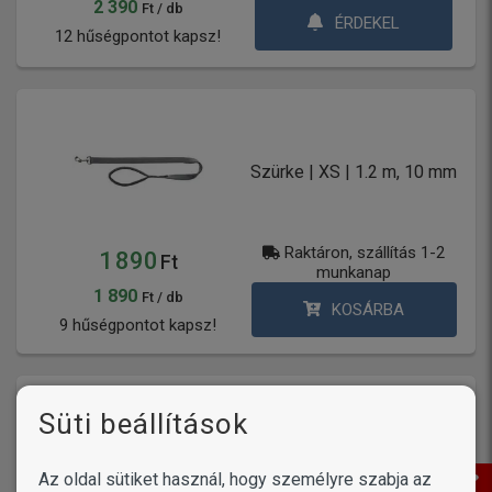
2 390
Ft / db
ÉRDEKEL
12 hűségpontot kapsz!
Szürke | XS | 1.2 m, 10 mm
Raktáron, szállítás 1-2
1 890
Ft
munkanap
1 890
Ft / db
KOSÁRBA
9 hűségpontot kapsz!
Süti beállítások
Piros | XS | 1.2 m, 10 mm
Az oldal sütiket használ, hogy személyre szabja az