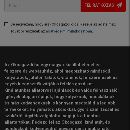
FELIRATKOZÁS
Beleegyezem, hogy a(z) Okosgazdi oldal kezelje az adataimat.
További részletek az
adatvédelmi nyilatkozatban
.
Az Okosgazdi.hu egy magyar kisállat eledel és
felszerelés webáruház, ahol megbízható minőségű
kutyatápok, jutalomfalatok, vitaminok, felszerelések és
egyéb kiegészítők várják a felelős gazdikat.
Kínálatunkat állatorvosi ajánlások és valós felhasználói
igények alapján építjük, hogy kutyáknak, macskáknak
és más kedvenceknek is könnyen megtaláld a legjobb
termékeket. Folyamatos akciókkal, gyors szállítással és
szakértői ügyfélszolgálattal segítjük a tudatos
állattartókat. Fedezd fel az Okosgazdi kínálatát, és
gondoskodj kedvencedről egyszerűen, megbízható