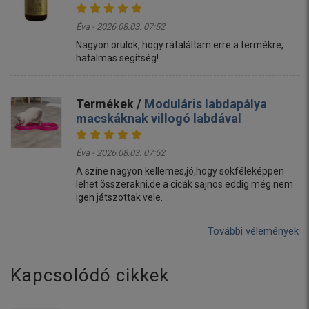
Éva - 2026.08.03. 07:52
Nagyon örülök, hogy rátaláltam erre a termékre,
hatalmas segítség!
Termékek /
Moduláris labdapálya
macskáknak villogó labdával
Éva - 2026.08.03. 07:52
A színe nagyon kellemes,jó,hogy sokféleképpen
lehet összerakni,de a cicák sajnos eddig még nem
igen játszottak vele.
További vélemények
Kapcsolódó cikkek