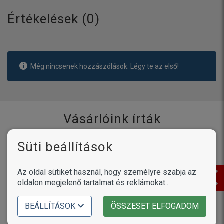
Értékelések (
0
)
Még nincsenek hozzászólások. Légy te az első!
Vásárlóink írták
Süti beállítások
Termékek /
Petosan ujjra húzható
fogtisztító kendő
Az oldal sütiket használ, hogy személyre szabja az
oldalon megjelenő tartalmat és reklámokat..
Linda - 2026.08.03. 11:17
Mi a termékkel megvagyunk elégedve ,a kutyum is
BEÁLLÍTÁSOK
ÖSSZESET ELFOGADOM
állja ....örülök ,hogy rátaláltam ☺️