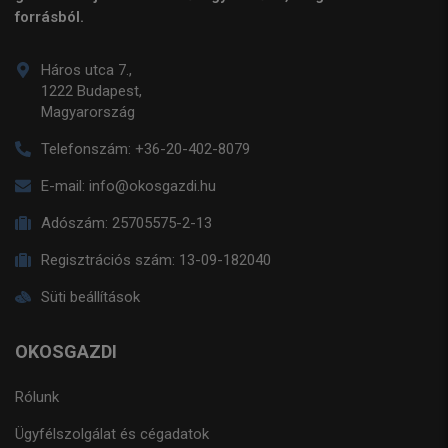
forrásból.
Háros utca 7.,
1222 Budapest,
Magyarország
Telefonszám:
+36-20-402-8079
E-mail:
info@okosgazdi.hu
Adószám:
25705575-2-13
Regisztrációs szám:
13-09-182040
Süti beállítások
OKOSGAZDI
Rólunk
Ügyfélszolgálat és cégadatok