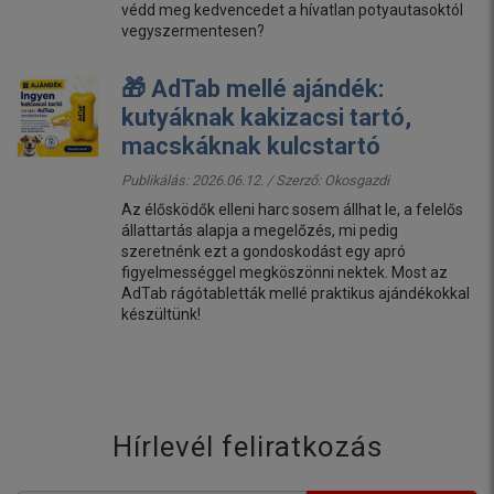
védd meg kedvencedet a hívatlan potyautasoktól
vegyszermentesen?
🎁 AdTab mellé ajándék:
kutyáknak kakizacsi tartó,
macskáknak kulcstartó
Publikálás: 2026.06.12. / Szerző:
Okosgazdi
Az élősködők elleni harc sosem állhat le, a felelős
állattartás alapja a megelőzés, mi pedig
szeretnénk ezt a gondoskodást egy apró
figyelmességgel megköszönni nektek. Most az
AdTab rágótabletták mellé praktikus ajándékokkal
készültünk!
Hírlevél feliratkozás