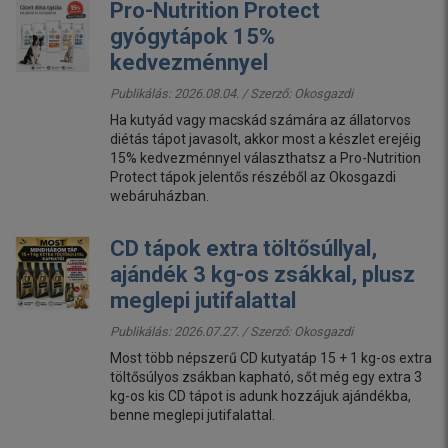
Pro-Nutrition Protect
gyógytápok 15%
kedvezménnyel
Publikálás: 2026.08.04. / Szerző:
Okosgazdi
Ha kutyád vagy macskád számára az állatorvos
diétás tápot javasolt, akkor most a készlet erejéig
15% kedvezménnyel választhatsz a Pro-Nutrition
Protect tápok jelentős részéből az Okosgazdi
webáruházban.
CD tápok extra töltősúllyal,
ajándék 3 kg-os zsákkal, plusz
meglepi jutifalattal
Publikálás: 2026.07.27. / Szerző:
Okosgazdi
Most több népszerű CD kutyatáp 15 + 1 kg-os extra
töltősúlyos zsákban kapható, sőt még egy extra 3
kg-os kis CD tápot is adunk hozzájuk ajándékba,
benne meglepi jutifalattal.