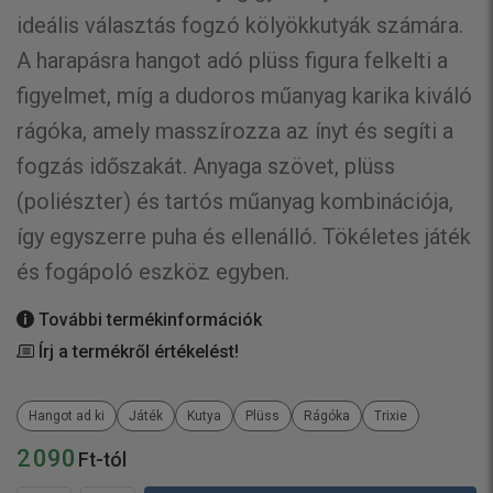
ideális választás fogzó kölyökkutyák számára.
A harapásra hangot adó plüss figura felkelti a
figyelmet, míg a dudoros műanyag karika kiváló
rágóka, amely masszírozza az ínyt és segíti a
fogzás időszakát. Anyaga szövet, plüss
(poliészter) és tartós műanyag kombinációja,
így egyszerre puha és ellenálló. Tökéletes játék
és fogápoló eszköz egyben.
További termékinformációk
Írj a termékről értékelést!
Hangot ad ki
Játék
Kutya
Plüss
Rágóka
Trixie
2 090
Ft-tól