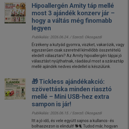
Hipoallergén Amity táp mellé
most 3 ajándék konzerv jár –
hogy a váltás még finomabb
legyen
Publikálás: 2026.06.24. / Szerző:
Okosgazdi
Érzékeny a kutyád gyomra, viszket, vakarózik, vagy
egyszerűen csak szeretnél kímélőbb összetételű
eledelt választani? Az Amity hipoallergén tápjai jó
választást nyújthatnak, ráadásul most a száraztáp
mellé ajándék nedves eledellel is készülünk.
🎁 Tickless ajándékakció:
szövettáska minden riasztó
mellé – Mini USB-hez extra
sampon is jár!
Publikálás: 2026.06.15. / Szerző:
Okosgazdi
Itt a jó idő, és vele együtt sajnos a kullancs- és
bolhaszezon is elindult! 🐕🐈 Tudod már, hogyan