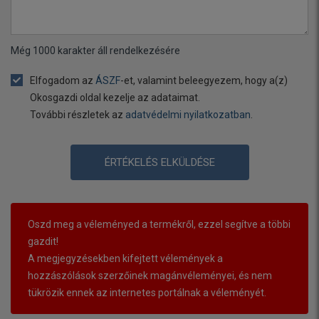
Még
1000
karakter áll rendelkezésére
Elfogadom az
ÁSZF
-et, valamint beleegyezem, hogy a(z)
Okosgazdi oldal kezelje az adataimat.
További részletek az
adatvédelmi nyilatkozatban
.
ÉRTÉKELÉS ELKÜLDÉSE
Oszd meg a véleményed a termékről, ezzel segítve a többi
gazdit!
A megjegyzésekben kifejtett vélemények a
hozzászólások szerzőinek magánvéleményei, és nem
tükrözik ennek az internetes portálnak a véleményét.