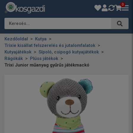
0
Keresés…
Kezdőoldal
Kutya
Trixie kisállat felszerelés és jutalomfalatok
Kutyajátékok
Sípoló, csipogó kutyajátékok
Rágókák
Plüss játékok
Trixi Junior műanyag gyűrűs játékmackó