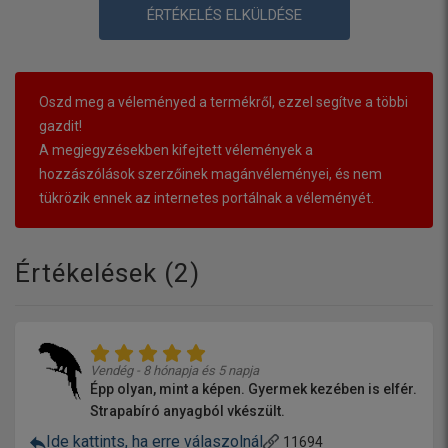
ÉRTÉKELÉS ELKÜLDÉSE
Oszd meg a véleményed a termékről, ezzel segítve a többi
gazdit!
A megjegyzésekben kifejtett vélemények a
hozzászólások szerzőinek magánvéleményei, és nem
tükrözik ennek az internetes portálnak a véleményét.
Értékelések (
2
)
Vendég - 8 hónapja és 5 napja
Épp olyan, mint a képen. Gyermek kezében is elfér.
Strapabíró anyagból vkészült.
Ide kattints, ha erre válaszolnál
11694