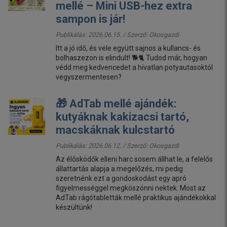
mellé – Mini USB-hez extra
sampon is jár!
Publikálás: 2026.06.15. / Szerző:
Okosgazdi
Itt a jó idő, és vele együtt sajnos a kullancs- és
bolhaszezon is elindult! 🐕🐈 Tudod már, hogyan
védd meg kedvencedet a hívatlan potyautasoktól
vegyszermentesen?
🎁 AdTab mellé ajándék:
kutyáknak kakizacsi tartó,
macskáknak kulcstartó
Publikálás: 2026.06.12. / Szerző:
Okosgazdi
Az élősködők elleni harc sosem állhat le, a felelős
állattartás alapja a megelőzés, mi pedig
szeretnénk ezt a gondoskodást egy apró
figyelmességgel megköszönni nektek. Most az
AdTab rágótabletták mellé praktikus ajándékokkal
készültünk!