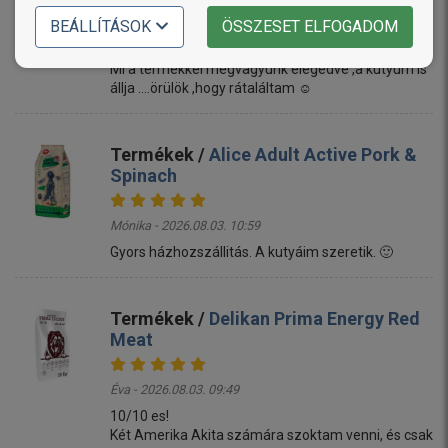
BEÁLLÍTÁSOK
ÖSSZESET ELFOGADOM
Linda - 2026.08.03. 11:17
Mi a termékkel megvagyunk elégedve ,a kutyum is
állja ....örülök ,hogy rátaláltam ☺️
Termékek /
Alice Adult Active Pork &
Spinach
Mónika - 2026.08.03. 10:59
Gyors házhozszállitás. A kutyáim szeretik. 🙂
Termékek /
Delikan Prima Energy Red
Meat
Éva - 2026.08.03. 09:49
10/10 es!
Két Amerika Akita számára szoktam venni, és csak