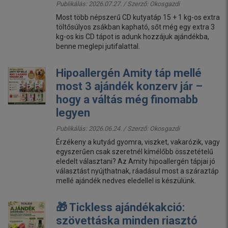
Publikálás: 2026.07.27. / Szerző:
Okosgazdi
Most több népszerű CD kutyatáp 15 + 1 kg-os extra
töltősúlyos zsákban kapható, sőt még egy extra 3
kg-os kis CD tápot is adunk hozzájuk ajándékba,
benne meglepi jutifalattal.
Hipoallergén Amity táp mellé
most 3 ajándék konzerv jár –
hogy a váltás még finomabb
legyen
Publikálás: 2026.06.24. / Szerző:
Okosgazdi
Érzékeny a kutyád gyomra, viszket, vakarózik, vagy
egyszerűen csak szeretnél kímélőbb összetételű
eledelt választani? Az Amity hipoallergén tápjai jó
választást nyújthatnak, ráadásul most a száraztáp
mellé ajándék nedves eledellel is készülünk.
🎁 Tickless ajándékakció:
szövettáska minden riasztó