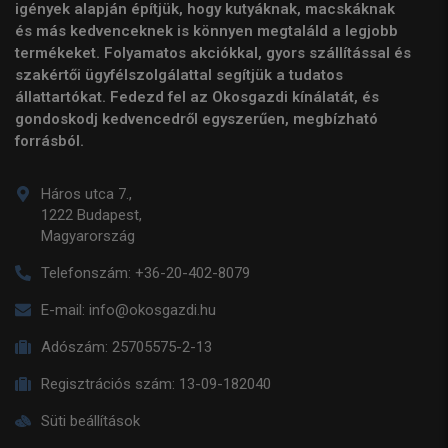
igények alapján építjük, hogy kutyáknak, macskáknak
és más kedvenceknek is könnyen megtaláld a legjobb
termékeket. Folyamatos akciókkal, gyors szállítással és
szakértői ügyfélszolgálattal segítjük a tudatos
állattartókat. Fedezd fel az Okosgazdi kínálatát, és
gondoskodj kedvencedről egyszerűen, megbízható
forrásból.
Háros utca 7.,
1222 Budapest,
Magyarország
Telefonszám:
+36-20-402-8079
E-mail:
info@okosgazdi.hu
Adószám:
25705575-2-13
Regisztrációs szám:
13-09-182040
Süti beállítások