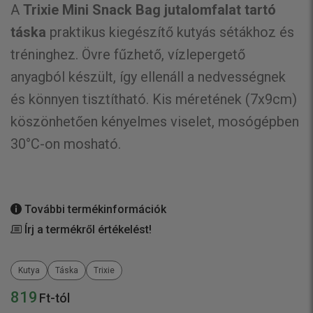
A
Trixie Mini Snack Bag jutalomfalat tartó
táska
praktikus kiegészítő kutyás sétákhoz és
tréninghez. Övre fűzhető, vízlepergető
anyagból készült, így ellenáll a nedvességnek
és könnyen tisztítható. Kis méretének (7x9cm)
köszönhetően kényelmes viselet, mosógépben
30°C-on mosható.
További termékinformációk
Írj a termékről értékelést!
Kutya
Táska
Trixie
819
Ft-tól