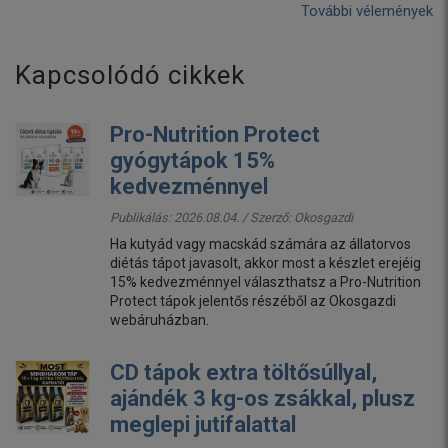
További vélemények
Kapcsolódó cikkek
Pro-Nutrition Protect
gyógytápok 15%
kedvezménnyel
Publikálás: 2026.08.04. / Szerző:
Okosgazdi
Ha kutyád vagy macskád számára az állatorvos
diétás tápot javasolt, akkor most a készlet erejéig
15% kedvezménnyel választhatsz a Pro-Nutrition
Protect tápok jelentős részéből az Okosgazdi
webáruházban.
CD tápok extra töltősúllyal,
ajándék 3 kg-os zsákkal, plusz
meglepi jutifalattal