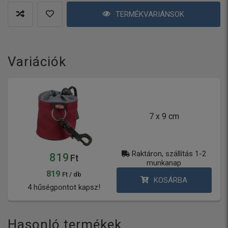
TERMÉKVARIÁNSOK
Variációk
7 x 9 cm
Raktáron, szállítás 1-2
819
Ft
munkanap
819
Ft / db
KOSÁRBA
4 hűségpontot kapsz!
Hasonló termékek