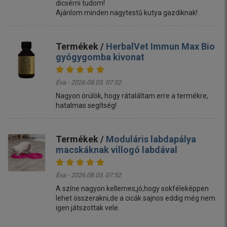
dicsérni tudom!
Ajánlom minden nagytestű kutya gazdiknak!
Termékek /
HerbalVet Immun Max Bio
gyógygomba kivonat
Éva - 2026.08.03. 07:52
Nagyon örülök, hogy rátaláltam erre a termékre,
hatalmas segítség!
Termékek /
Moduláris labdapálya
macskáknak villogó labdával
Éva - 2026.08.03. 07:52
A színe nagyon kellemes,jó,hogy sokféleképpen
lehet összerakni,de a cicák sajnos eddig még nem
igen játszottak vele.