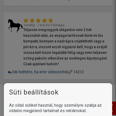
Vendég - 1 éve és 6 hónapja
Teljesen megvagyok elégedve vele 2 hét
használat után, az anyaga tartósnak tűnik és kis
kompakt, könnyen a nadrágra csíptethető vagy a
pórázra, viszont azzal vigyázni kell, hogy a száját
vissza kell húzni legalább félig vagy nem teljesen
színig pakolni elkerülve az esetleges kipotyogást.
Csak ajánlani tudom!
Ide kattints, ha erre válaszolnál
14212
Süti beállítások
Vásárlóink írták
Az oldal sütiket használ, hogy személyre szabja az
Termékek /
Petosan ujjra húzható
oldalon megjelenő tartalmat és reklámokat..
fogtisztító kendő