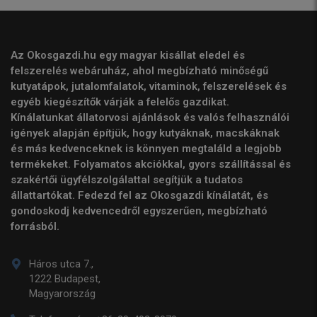
Az Okosgazdi.hu egy magyar kisállat eledel és
felszerelés webáruház, ahol megbízható minőségű
kutyatápok, jutalomfalatok, vitaminok, felszerelések és
egyéb kiegészítők várják a felelős gazdikat.
Kínálatunkat állatorvosi ajánlások és valós felhasználói
igények alapján építjük, hogy kutyáknak, macskáknak
és más kedvenceknek is könnyen megtaláld a legjobb
termékeket. Folyamatos akciókkal, gyors szállítással és
szakértői ügyfélszolgálattal segítjük a tudatos
állattartókat. Fedezd fel az Okosgazdi kínálatát, és
gondoskodj kedvencedről egyszerűen, megbízható
forrásból.
Háros utca 7.,
1222 Budapest,
Magyarország