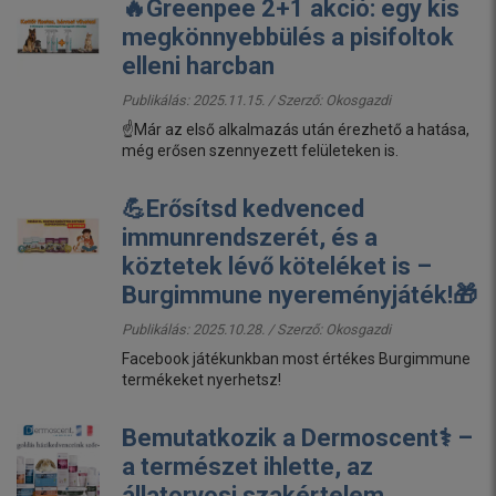
🔥Greenpee 2+1 akció: egy kis
megkönnyebbülés a pisifoltok
elleni harcban
Publikálás: 2025.11.15. / Szerző:
Okosgazdi
☝️Már az első alkalmazás után érezhető a hatása,
még erősen szennyezett felületeken is.
💪Erősítsd kedvenced
immunrendszerét, és a
köztetek lévő köteléket is –
Burgimmune nyereményjáték!🎁
Publikálás: 2025.10.28. / Szerző:
Okosgazdi
Facebook játékunkban most értékes Burgimmune
termékeket nyerhetsz!
Bemutatkozik a Dermoscent⚕️ –
a természet ihlette, az
állatorvosi szakértelem