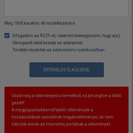
Még
1000
karakter áll rendelkezésére
Elfogadom az
ÁSZF
-et, valamint beleegyezem, hogy a(z)
Okosgazdi oldal kezelje az adataimat.
További részletek az
adatvédelmi nyilatkozatban
.
ÉRTÉKELÉS ELKÜLDÉSE
Oszd meg a véleményed a termékről, ezzel segítve a többi
gazdit!
A megjegyzésekben kifejtett vélemények a
hozzászólások szerzőinek magánvéleményei, és nem
tükrözik ennek az internetes portálnak a véleményét.