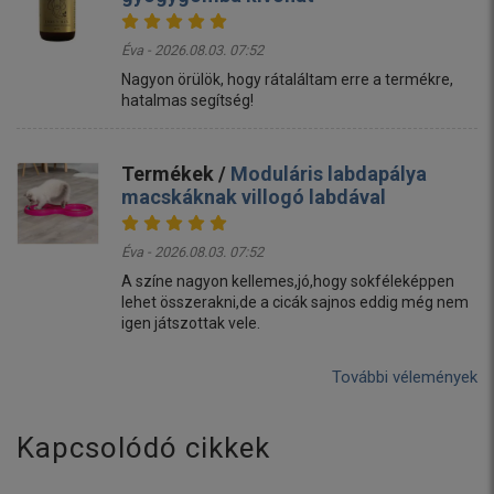
Éva - 2026.08.03. 07:52
Nagyon örülök, hogy rátaláltam erre a termékre,
hatalmas segítség!
Termékek /
Moduláris labdapálya
macskáknak villogó labdával
Éva - 2026.08.03. 07:52
A színe nagyon kellemes,jó,hogy sokféleképpen
lehet összerakni,de a cicák sajnos eddig még nem
igen játszottak vele.
További vélemények
Kapcsolódó cikkek