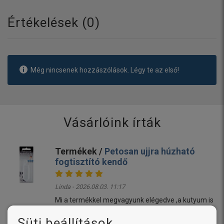
Értékelések (
0
)
Még nincsenek hozzászólások. Légy te az első!
Vásárlóink írták
Termékek /
Petosan ujjra húzható
fogtisztító kendő
Linda - 2026.08.03. 11:17
Mi a termékkel megvagyunk elégedve ,a kutyum is
állja ....örülök ,hogy rátaláltam ☺️
Süti beállítások