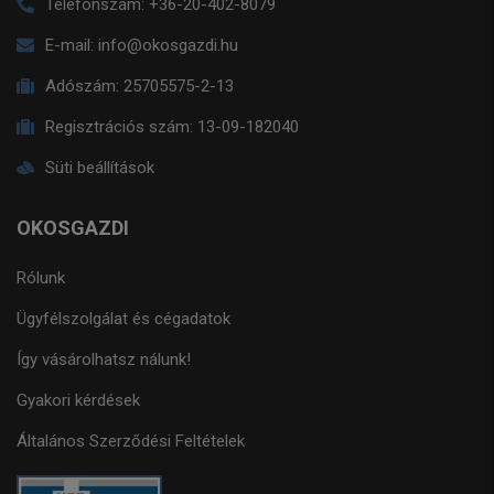
Telefonszám:
+36-20-402-8079
E-mail:
info@okosgazdi.hu
Adószám:
25705575-2-13
Regisztrációs szám:
13-09-182040
Süti beállítások
OKOSGAZDI
Rólunk
Ügyfélszolgálat és cégadatok
Így vásárolhatsz nálunk!
Gyakori kérdések
Általános Szerződési Feltételek