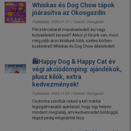
Whiskas és Dog Chow tápok
jóárasítva az Okosgazdin
Publikálás: 2026.01.17. / Szerző:
Okosgazdi
Pénztárcabarát macskaeledelt és/vagy
kutyaeledelt keresel? Akkor jó hírünk van, most
még jobb áron kínálunk több, széles körben
közkedvelt Whiskas és Dog Chow állateledelt.
🛍️Happy Dog & Happy Cat év
végi akciódömping: ajándékok,
plusz kilók, extra
kedvezmények!
Publikálás: 2025.11.25. / Szerző:
Okosgazdi
Csokorba szedtük neked a két márka
legizgalmasabb ajánlatait, hogy egy helyen
mindent megtalálj, ami kedvencedet boldoggá,
téged pedig elégedetté tesz.