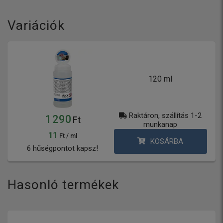
Variációk
120 ml
Raktáron, szállítás 1-2
1 290
Ft
munkanap
11
Ft / ml
KOSÁRBA
6 hűségpontot kapsz!
Hasonló termékek