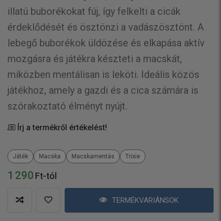
illatú buborékokat fúj, így felkelti a cicák
érdeklődését és ösztönzi a vadászösztönt. A
lebegő buborékok üldözése és elkapása aktív
mozgásra és játékra készteti a macskát,
miközben mentálisan is leköti. Ideális közös
játékhoz, amely a gazdi és a cica számára is
szórakoztató élményt nyújt.
Írj a termékről értékelést!
Játék
Macska
Macskamentás
Trixie
1 290
Ft-tól
TERMÉKVARIÁNSOK