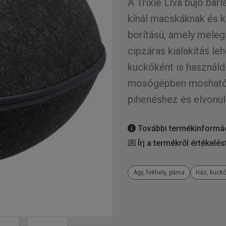
A Trixie Liva bújó ba
kínál macskáknak és k
borítású, amely meleg
cipzáras kialakítás le
kuckóként is használd
mosógépben mosható, í
pihenéshez és elvonul
További termékinformá
Írj a termékről értékelés
Ágy, fekhely, párna
Ház, kuckó