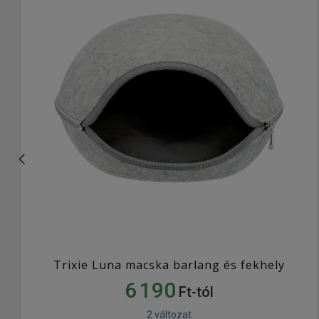
Trixie Luna macska barlang és fekhely
6 190
Ft-tól
2 változat