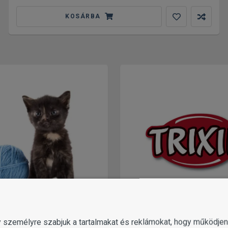
KOSÁRBA
MACSKA
TRIXIE
gy személyre szabjuk a tartalmakat és reklámokat, hogy működj