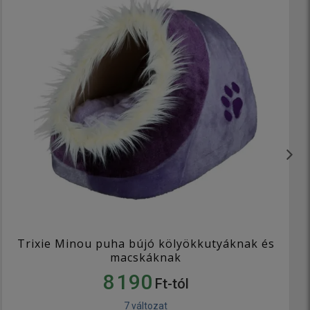
Trixie Minou puha bújó kölyökkutyáknak és
macskáknak
8 190
Ft-tól
7 változat