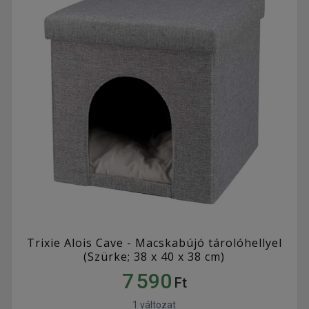
Trixie Alois Cave - Macskabújó tárolóhellyel
(Szürke; 38 x 40 x 38 cm)
7 590
Ft
1 változat