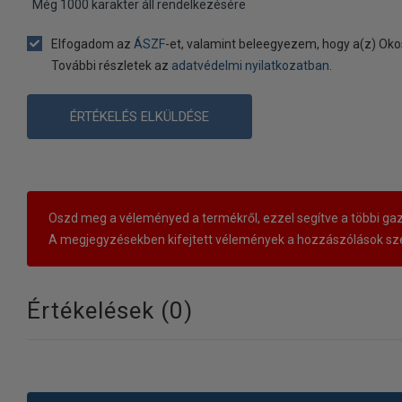
Még
1000
karakter áll rendelkezésére
Elfogadom az
ÁSZF
-et, valamint beleegyezem, hogy a(z) Oko
További részletek az
adatvédelmi nyilatkozatban
.
ÉRTÉKELÉS ELKÜLDÉSE
Oszd meg a véleményed a termékről, ezzel segítve a többi gaz
A megjegyzésekben kifejtett vélemények a hozzászólások sze
Értékelések (
0
)