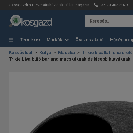
+36-20-402-8079
Okosgazdi.hu - Webáruház és kisállat magazin
Keresés…
Termékek
Márkák
Összes akció
Hűségpro
Kezdőoldal
Kutya
Macska
Trixie kisállat felszerel
Trixie Liva bújó barlang macskáknak és kisebb kutyáknak