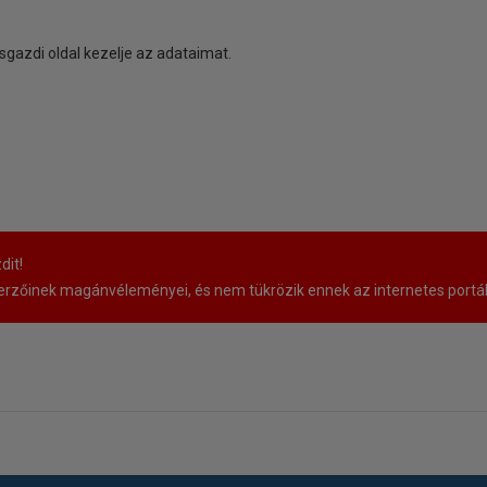
sgazdi oldal kezelje az adataimat.
dit!
rzőinek magánvéleményei, és nem tükrözik ennek az internetes portá