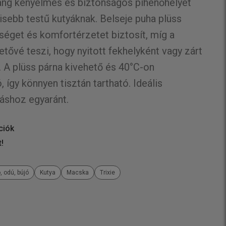
rlang kényelmes és biztonságos pihenőhelyet
isebb testű kutyáknak. Belseje puha plüss
séget és komfortérzetet biztosít, míg a
hetővé teszi, hogy nyitott fekhelyként vagy zárt
. A plüss párna kivehető és 40°C-on
gy könnyen tisztán tartható. Ideális
áshoz egyaránt.
ciók
t!
, odú, bújó
Kutya
Macska
Trixie