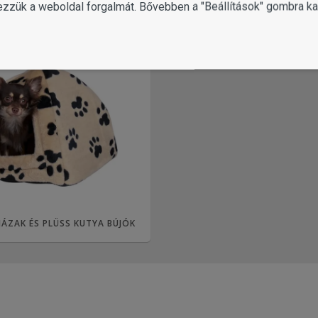
ezzük a weboldal forgalmát. Bővebben a "Beállítások" gombra kat
ÁZAK ÉS PLÜSS KUTYA BÚJÓK