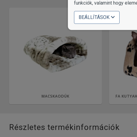
funkciók, valamint hogy elem
BEÁLLÍTÁSOK
MACSKAODÚK
FA KUTYAH
Részletes termékinformációk