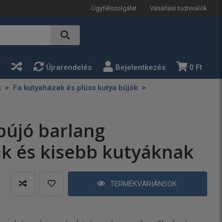
Ügyfélszolgálat
Vásárlási tudnivalók
a
Újrarendelés
Bejelentkezés
0 Ft
k
Fa kutyaházak és plüss kutya bújók
 bújó barlang
k és kisebb kutyáknak
TERMÉKVARIÁNSOK