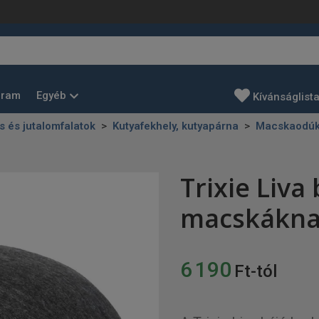
Egyéb
gram
Kívánságlist
és és jutalomfalatok
Kutyafekhely, kutyapárna
Macskaodú
Trixie Liva
macskákna
6 190
Ft-tól