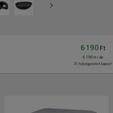
6 190
Ft
6 190
Ft / db
31 hűségpontot kapsz!