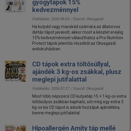
gyógytápok 15%
kedvezménnyel
Publikálás: 2026.08.04. / Szerző:
Okosgazdi
Ha kutyád vagy macskád számára az állatorvos
diétás tápot javasolt, akkor most a készlet erejéig
15% kedvezménnyel választhatsz a Pro-Nutrition
Protect tápok jelentős részéből az Okosgazdi
webáruházban.
CD tápok extra töltősúllyal,
ajándék 3 kg-os zsákkal, plusz
meglepi jutifalattal
Publikálás: 2026.07.27. / Szerző:
Okosgazdi
Most több népszerű CD kutyatáp 15 + 1 kg-os extra
töltősúlyos zsákban kapható, sőt még egy extra 3
kg-os kis CD tápot is adunk hozzájuk ajándékba,
benne meglepi jutifalattal.
Hipoallergén Amity táp mellé