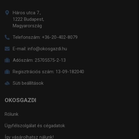
Háros utca 7.,
1222 Budapest,
Magyarország
Telefonszám:
+36-20-402-8079
E-mail:
info@okosgazdi.hu
Adószám:
25705575-2-13
Regisztrációs szám:
13-09-182040
Süti beállítások
OKOSGAZDI
Rólunk
Ügyfélszolgálat és cégadatok
Így vásárolhatsz nálunk!