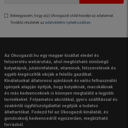
Beleegyezem, hogy a(z) Okosgazdi oldal kezelje az adataimat.
További részletek az
adatvédelmi nyilatkozatban
.
Az Okosgazdi.hu egy magyar kisállat eledel és
felszerelés webáruház, ahol megbízható minőségű
kutyatápok, jutalomfalatok, vitaminok, felszerelések és
egyéb kiegészítők várják a felelős gazdikat.
Kínálatunkat állatorvosi ajánlások és valós felhasználói
igények alapján építjük, hogy kutyáknak, macskáknak
és más kedvenceknek is könnyen megtaláld a legjobb
termékeket. Folyamatos akciókkal, gyors szállítással és
szakértői ügyfélszolgálattal segítjük a tudatos
állattartókat. Fedezd fel az Okosgazdi kínálatát, és
gondoskodj kedvencedről egyszerűen, megbízható
forrásból.