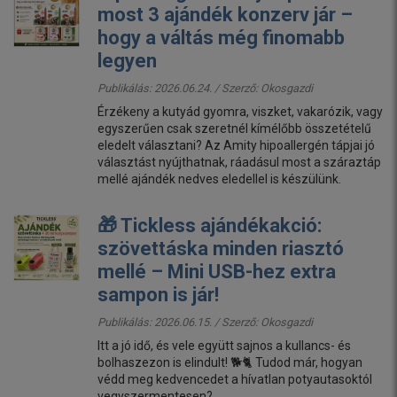
most 3 ajándék konzerv jár –
hogy a váltás még finomabb
legyen
Publikálás: 2026.06.24. / Szerző:
Okosgazdi
Érzékeny a kutyád gyomra, viszket, vakarózik, vagy
egyszerűen csak szeretnél kímélőbb összetételű
eledelt választani? Az Amity hipoallergén tápjai jó
választást nyújthatnak, ráadásul most a száraztáp
mellé ajándék nedves eledellel is készülünk.
🎁 Tickless ajándékakció:
szövettáska minden riasztó
mellé – Mini USB-hez extra
sampon is jár!
Publikálás: 2026.06.15. / Szerző:
Okosgazdi
Itt a jó idő, és vele együtt sajnos a kullancs- és
bolhaszezon is elindult! 🐕🐈 Tudod már, hogyan
védd meg kedvencedet a hívatlan potyautasoktól
vegyszermentesen?