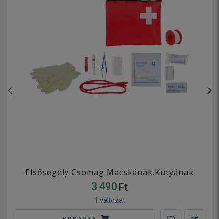
Elsősegély Csomag Macskának,Kutyának
3 490
Ft
1 változat
KOSÁRBA