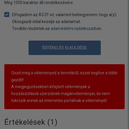
Még
1000
karakter áll rendelkezésére
Elfogadom az
ÁSZF
-et, valamint beleegyezem, hogy a(z)
Okosgazdi oldal kezelje az adataimat.
További részletek az
adatvédelmi nyilatkozatban
.
ÉRTÉKELÉS ELKÜLDÉSE
Oszd meg a véleményed a termékről, ezzel segítve a többi
gazdit!
A megjegyzésekben kifejtett vélemények a
hozzászólások szerzőinek magánvéleményei, és nem
tükrözik ennek az internetes portálnak a véleményét.
Értékelések (
1
)