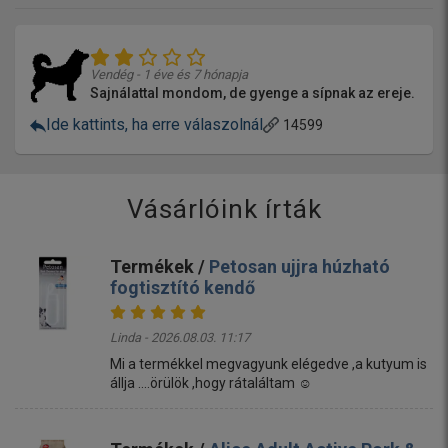
Vendég - 1 éve és 7 hónapja
Sajnálattal mondom, de gyenge a sípnak az ereje.
Ide kattints, ha erre válaszolnál
14599
Vásárlóink írták
Termékek /
Petosan ujjra húzható
fogtisztító kendő
Linda - 2026.08.03. 11:17
Mi a termékkel megvagyunk elégedve ,a kutyum is
állja ....örülök ,hogy rátaláltam ☺️