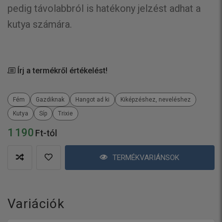
pedig távolabbról is hatékony jelzést adhat a
kutya számára.
Írj a termékről értékelést!
Fém
Gazdiknak
Hangot ad ki
Kiképzéshez, neveléshez
Kutya
Síp
Trixie
1 190
Ft-tól
TERMÉKVARIÁNSOK
Variációk