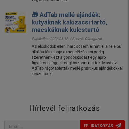
🎁 AdTab mellé ajándék:
kutyáknak kakizacsi tartó,
macskáknak kulcstartó
Publikálás: 2026.06.12. / Szerző:
Okosgazdi
Az élősködők elleni harc sosem állhat le, a felelős
állattartás alapja a megelőzés, mi pedig
szeretnénk ezt a gondoskodást egy apró
figyelmességgel megköszönni nektek. Most az
AdTab rágótabletták mellé praktikus ajándékokkal
készültünk!
Hírlevél feliratkozás
FELIRATKOZÁS