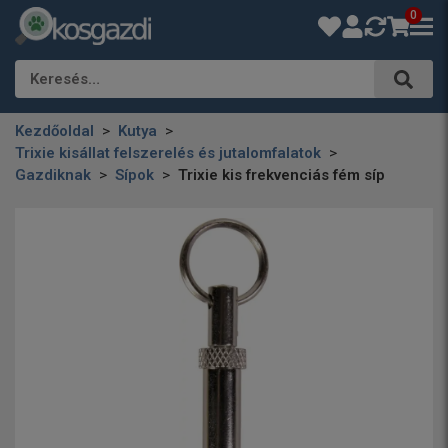
0
Keresés…
Kezdőoldal
Kutya
Trixie kisállat felszerelés és jutalomfalatok
Gazdiknak
Sípok
Trixie kis frekvenciás fém síp