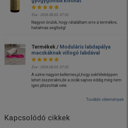
gyógygomba kivonat
Éva - 2026.08.03. 07:52
Nagyon örülök, hogy rátaláltam erre a termékre,
hatalmas segítség!
Termékek /
Moduláris labdapálya
macskáknak villogó labdával
Éva - 2026.08.03. 07:52
A színe nagyon kellemes,jó,hogy sokféleképpen
lehet összerakni,de a cicák sajnos eddig még nem
igen játszottak vele.
További vélemények
Kapcsolódó cikkek