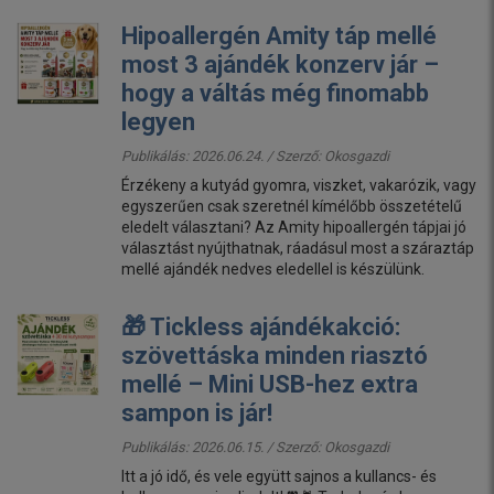
Hipoallergén Amity táp mellé
most 3 ajándék konzerv jár –
hogy a váltás még finomabb
legyen
Publikálás: 2026.06.24. / Szerző:
Okosgazdi
Érzékeny a kutyád gyomra, viszket, vakarózik, vagy
egyszerűen csak szeretnél kímélőbb összetételű
eledelt választani? Az Amity hipoallergén tápjai jó
választást nyújthatnak, ráadásul most a száraztáp
mellé ajándék nedves eledellel is készülünk.
🎁 Tickless ajándékakció:
szövettáska minden riasztó
mellé – Mini USB-hez extra
sampon is jár!
Publikálás: 2026.06.15. / Szerző:
Okosgazdi
Itt a jó idő, és vele együtt sajnos a kullancs- és