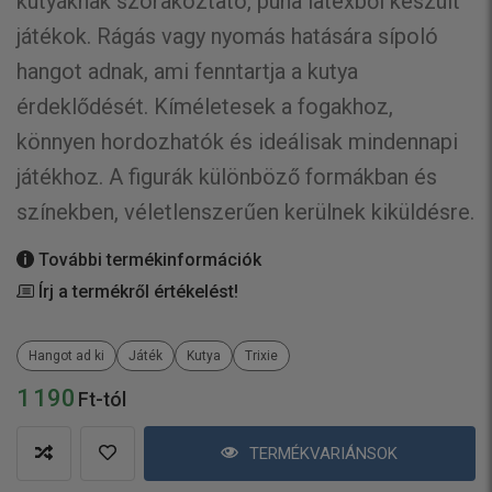
kutyáknak szórakoztató, puha latexből készült
játékok. Rágás vagy nyomás hatására sípoló
hangot adnak, ami fenntartja a kutya
érdeklődését. Kíméletesek a fogakhoz,
könnyen hordozhatók és ideálisak mindennapi
játékhoz. A figurák különböző formákban és
színekben, véletlenszerűen kerülnek kiküldésre.
További termékinformációk
Írj a termékről értékelést!
Hangot ad ki
Játék
Kutya
Trixie
1 190
Ft-tól
TERMÉKVARIÁNSOK