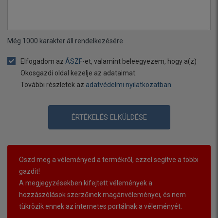
Még
1000
karakter áll rendelkezésére
Elfogadom az
ÁSZF
-et, valamint beleegyezem, hogy a(z)
Okosgazdi oldal kezelje az adataimat.
További részletek az
adatvédelmi nyilatkozatban
.
ÉRTÉKELÉS ELKÜLDÉSE
Oszd meg a véleményed a termékről, ezzel segítve a többi
gazdit!
A megjegyzésekben kifejtett vélemények a
hozzászólások szerzőinek magánvéleményei, és nem
tükrözik ennek az internetes portálnak a véleményét.