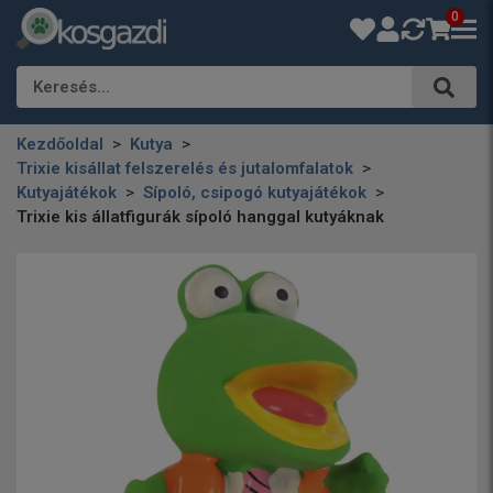
0
Keresés…
Kezdőoldal
Kutya
Trixie kisállat felszerelés és jutalomfalatok
Kutyajátékok
Sípoló, csipogó kutyajátékok
Trixie kis állatfigurák sípoló hanggal kutyáknak