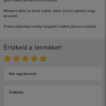
gond nélkül távozik a szervezetből.
Mindazonáltal, ha sérült a játék, akkor erősen ajánlott, hogy
kicseréld.
A latex játékokkal mindig felügyelet mellett játszon a kutyád.
Értékeld a terméket!
Név vagy becenév
Értékelés