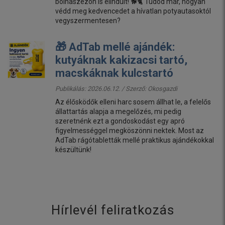
bolhaszezon is elindult! 🐕🐈 Tudod már, hogyan
védd meg kedvencedet a hívatlan potyautasoktól
vegyszermentesen?
🎁 AdTab mellé ajándék:
kutyáknak kakizacsi tartó,
macskáknak kulcstartó
Publikálás: 2026.06.12. / Szerző:
Okosgazdi
Az élősködők elleni harc sosem állhat le, a felelős
állattartás alapja a megelőzés, mi pedig
szeretnénk ezt a gondoskodást egy apró
figyelmességgel megköszönni nektek. Most az
AdTab rágótabletták mellé praktikus ajándékokkal
készültünk!
Hírlevél feliratkozás