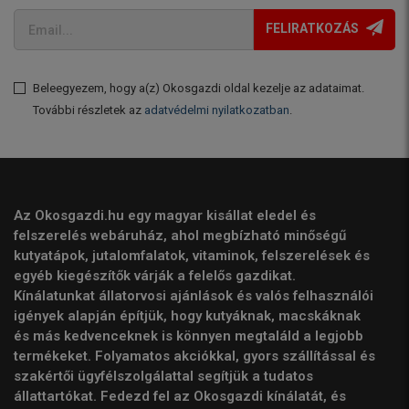
FELIRATKOZÁS
Beleegyezem, hogy a(z) Okosgazdi oldal kezelje az adataimat.
További részletek az
adatvédelmi nyilatkozatban
.
Az Okosgazdi.hu egy magyar kisállat eledel és
felszerelés webáruház, ahol megbízható minőségű
kutyatápok, jutalomfalatok, vitaminok, felszerelések és
egyéb kiegészítők várják a felelős gazdikat.
Kínálatunkat állatorvosi ajánlások és valós felhasználói
igények alapján építjük, hogy kutyáknak, macskáknak
és más kedvenceknek is könnyen megtaláld a legjobb
termékeket. Folyamatos akciókkal, gyors szállítással és
szakértői ügyfélszolgálattal segítjük a tudatos
állattartókat. Fedezd fel az Okosgazdi kínálatát, és