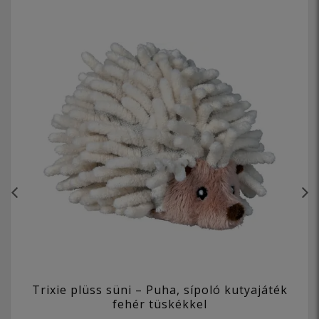
Trixie plüss süni – Puha, sípoló kutyajáték
fehér tüskékkel