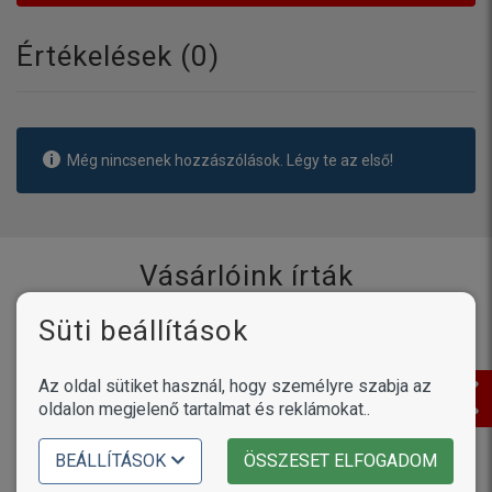
Értékelések (
0
)
Még nincsenek hozzászólások. Légy te az első!
Vásárlóink írták
Süti beállítások
Termékek /
Petosan ujjra húzható
fogtisztító kendő
Az oldal sütiket használ, hogy személyre szabja az
oldalon megjelenő tartalmat és reklámokat..
Linda - 2026.08.03. 11:17
Mi a termékkel megvagyunk elégedve ,a kutyum is
BEÁLLÍTÁSOK
ÖSSZESET ELFOGADOM
állja ....örülök ,hogy rátaláltam ☺️