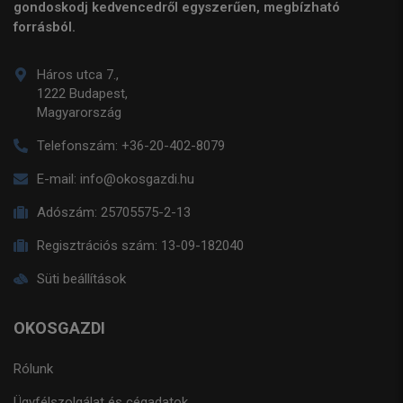
gondoskodj kedvencedről egyszerűen, megbízható
forrásból.
Háros utca 7.,
1222 Budapest,
Magyarország
Telefonszám:
+36-20-402-8079
E-mail:
info@okosgazdi.hu
Adószám:
25705575-2-13
Regisztrációs szám:
13-09-182040
Süti beállítások
OKOSGAZDI
Rólunk
Ügyfélszolgálat és cégadatok