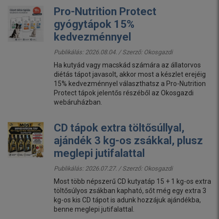
Pro-Nutrition Protect
gyógytápok 15%
kedvezménnyel
Publikálás: 2026.08.04. / Szerző:
Okosgazdi
Ha kutyád vagy macskád számára az állatorvos
diétás tápot javasolt, akkor most a készlet erejéig
15% kedvezménnyel választhatsz a Pro-Nutrition
Protect tápok jelentős részéből az Okosgazdi
webáruházban.
CD tápok extra töltősúllyal,
ajándék 3 kg-os zsákkal, plusz
meglepi jutifalattal
Publikálás: 2026.07.27. / Szerző:
Okosgazdi
Most több népszerű CD kutyatáp 15 + 1 kg-os extra
töltősúlyos zsákban kapható, sőt még egy extra 3
kg-os kis CD tápot is adunk hozzájuk ajándékba,
benne meglepi jutifalattal.