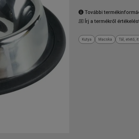
További termékinformá
Írj a termékről értékelés
Kutya
Macska
Tál, etető, i