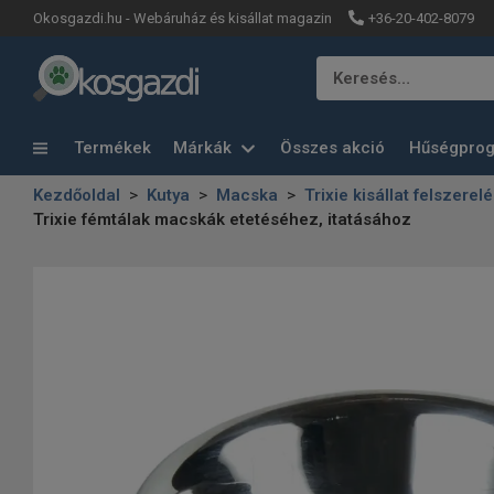
+36-20-402-8079
Okosgazdi.hu - Webáruház és kisállat magazin
Keresés…
Termékek
Márkák
Összes akció
Hűségpro
Kezdőoldal
Kutya
Macska
Trixie kisállat felszerel
Trixie fémtálak macskák etetéséhez, itatásához