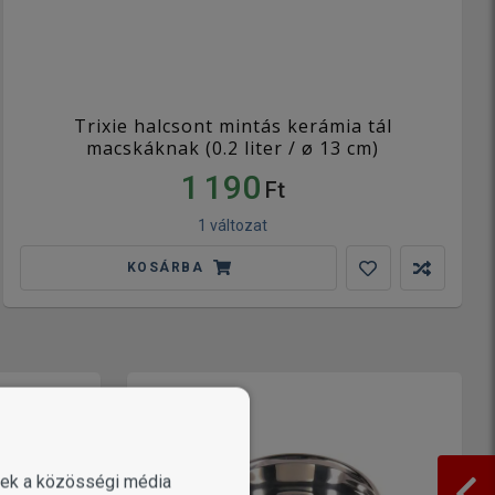
Trixie halcsont mintás kerámia tál
macskáknak (0.2 liter / ø 13 cm)
1 190
Ft
1 változat
KOSÁRBA
enek a közösségi média