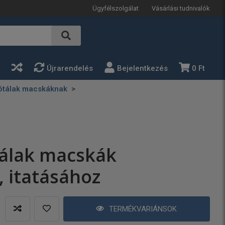
Ügyfélszolgálat
Vásárlási tudnivalók
a
Újrarendelés
Bejelentkezés
0 Ft
atótálak macskáknak
tálak macskák
, itatásához
TERMÉKVARIÁNSOK