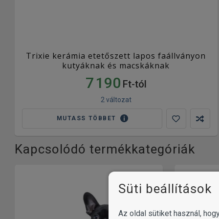
Trixie kerámia etetőszett lapos faállványon
kutyáknak és macskáknak
7 190
Ft-tól
2 változat
MUTASS TÖBBET
Kapcsolódó termékkategóriák
Süti beállítások
Az oldal sütiket használ, ho