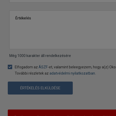
Értékelés
Még
1000
karakter áll rendelkezésére
Elfogadom az
ÁSZF
-et, valamint beleegyezem, hogy a(z) Oko
További részletek az
adatvédelmi nyilatkozatban
.
ÉRTÉKELÉS ELKÜLDÉSE