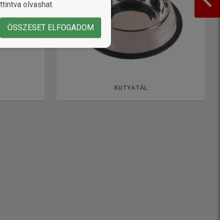
tintva olvashat.
ÖSSZESET ELFOGADOM
KUTYATÁL