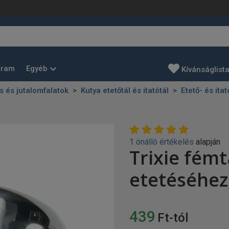
Egyéb
gram
Kívánságlist
és és jutalomfalatok
Kutya etetőtál és itatótál
Etető- és it
1 önálló értékelés
alapján
Trixie fém
etetéséhez
439
Ft-tól