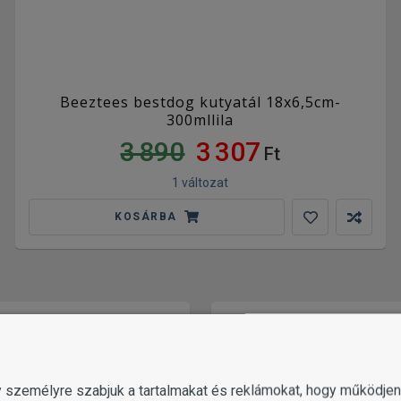
Beeztees bestdog kutyatál 18x6,5cm-
300mllila
3 890
3 307
Ft
1 változat
KOSÁRBA
gy személyre szabjuk a tartalmakat és reklámokat, hogy működj