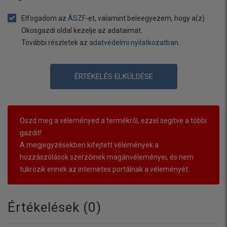
Elfogadom az
ÁSZF
-et, valamint beleegyezem, hogy a(z)
Okosgazdi oldal kezelje az adataimat.
További részletek az
adatvédelmi nyilatkozatban
.
ÉRTÉKELÉS ELKÜLDÉSE
Oszd meg a véleményed a termékről, ezzel segítve a többi
gazdit!
A megjegyzésekben kifejtett vélemények a
hozzászólások szerzőinek magánvéleményei, és nem
tükrözik ennek az internetes portálnak a véleményét.
Értékelések (
0
)