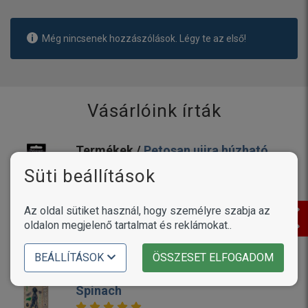
Még nincsenek hozzászólások. Légy te az első!
Vásárlóink írták
Termékek /
Petosan ujjra húzható
fogtisztító kendő
Süti beállítások
Linda - 2026.08.03. 11:17
Az oldal sütiket használ, hogy személyre szabja az
Mi a termékkel megvagyunk elégedve ,a kutyum is
oldalon megjelenő tartalmat és reklámokat..
állja ....örülök ,hogy rátaláltam ☺️
BEÁLLÍTÁSOK
ÖSSZESET ELFOGADOM
Termékek /
Alice Adult Active Pork &
Spinach