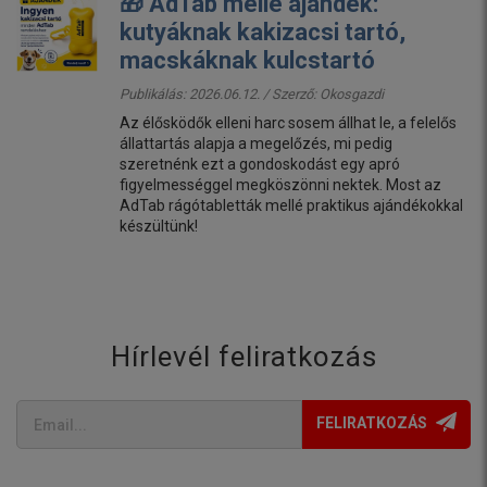
🎁 AdTab mellé ajándék:
kutyáknak kakizacsi tartó,
macskáknak kulcstartó
Publikálás: 2026.06.12. / Szerző:
Okosgazdi
Az élősködők elleni harc sosem állhat le, a felelős
állattartás alapja a megelőzés, mi pedig
szeretnénk ezt a gondoskodást egy apró
figyelmességgel megköszönni nektek. Most az
AdTab rágótabletták mellé praktikus ajándékokkal
készültünk!
Hírlevél feliratkozás
FELIRATKOZÁS