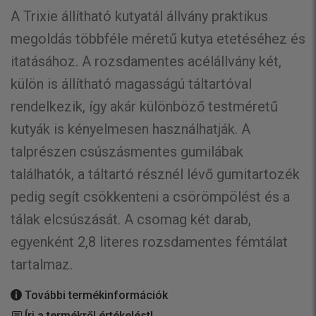
A Trixie állítható kutyatál állvány praktikus
megoldás többféle méretű kutya etetéséhez és
itatásához. A rozsdamentes acélállvány két,
külön is állítható magasságú táltartóval
rendelkezik, így akár különböző testméretű
kutyák is kényelmesen használhatják. A
talprészen csúszásmentes gumilábak
találhatók, a táltartó résznél lévő gumitartozék
pedig segít csökkenteni a csörömpölést és a
tálak elcsúszását. A csomag két darab,
egyenként 2,8 literes rozsdamentes fémtálat
tartalmaz.
További termékinformációk
Írj a termékről értékelést!