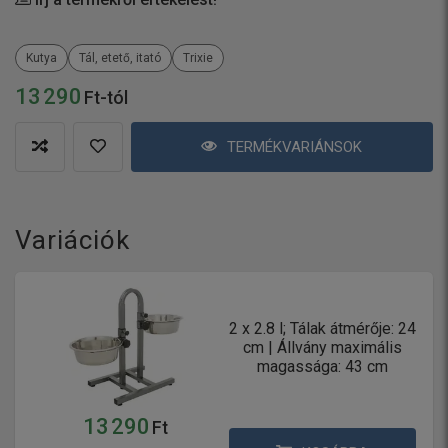
Kutya
Tál, etető, itató
Trixie
13 290
Ft-tól
TERMÉKVARIÁNSOK
Variációk
2 x 2.8 l; Tálak átmérője: 24
cm | Állvány maximális
magassága: 43 cm
13 290
Ft