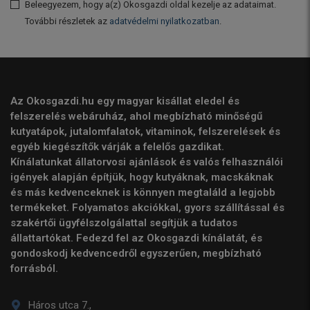
Beleegyezem, hogy a(z) Okosgazdi oldal kezelje az adataimat.
További részletek az
adatvédelmi nyilatkozatban
.
Az Okosgazdi.hu egy magyar kisállat eledel és
felszerelés webáruház, ahol megbízható minőségű
kutyatápok, jutalomfalatok, vitaminok, felszerelések és
egyéb kiegészítők várják a felelős gazdikat.
Kínálatunkat állatorvosi ajánlások és valós felhasználói
igények alapján építjük, hogy kutyáknak, macskáknak
és más kedvenceknek is könnyen megtaláld a legjobb
termékeket. Folyamatos akciókkal, gyors szállítással és
szakértői ügyfélszolgálattal segítjük a tudatos
állattartókat. Fedezd fel az Okosgazdi kínálatát, és
gondoskodj kedvencedről egyszerűen, megbízható
forrásból.
Háros utca 7.,