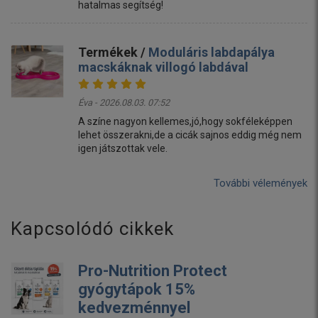
hatalmas segítség!
Termékek /
Moduláris labdapálya
macskáknak villogó labdával
Éva - 2026.08.03. 07:52
A színe nagyon kellemes,jó,hogy sokféleképpen
lehet összerakni,de a cicák sajnos eddig még nem
igen játszottak vele.
További vélemények
Kapcsolódó cikkek
Pro-Nutrition Protect
gyógytápok 15%
kedvezménnyel