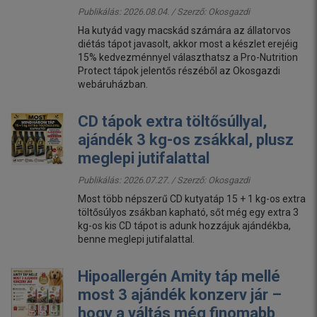
Publikálás: 2026.08.04. / Szerző:
Okosgazdi
Ha kutyád vagy macskád számára az állatorvos
diétás tápot javasolt, akkor most a készlet erejéig
15% kedvezménnyel választhatsz a Pro-Nutrition
Protect tápok jelentős részéből az Okosgazdi
webáruházban.
CD tápok extra töltősúllyal,
ajándék 3 kg-os zsákkal, plusz
meglepi jutifalattal
Publikálás: 2026.07.27. / Szerző:
Okosgazdi
Most több népszerű CD kutyatáp 15 + 1 kg-os extra
töltősúlyos zsákban kapható, sőt még egy extra 3
kg-os kis CD tápot is adunk hozzájuk ajándékba,
benne meglepi jutifalattal.
Hipoallergén Amity táp mellé
most 3 ajándék konzerv jár –
hogy a váltás még finomabb