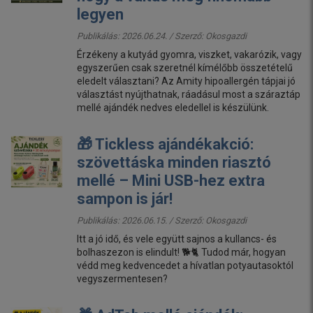
legyen
Publikálás: 2026.06.24. / Szerző:
Okosgazdi
Érzékeny a kutyád gyomra, viszket, vakarózik, vagy
egyszerűen csak szeretnél kímélőbb összetételű
eledelt választani? Az Amity hipoallergén tápjai jó
választást nyújthatnak, ráadásul most a száraztáp
mellé ajándék nedves eledellel is készülünk.
🎁 Tickless ajándékakció:
szövettáska minden riasztó
mellé – Mini USB-hez extra
sampon is jár!
Publikálás: 2026.06.15. / Szerző:
Okosgazdi
Itt a jó idő, és vele együtt sajnos a kullancs- és
bolhaszezon is elindult! 🐕🐈 Tudod már, hogyan
védd meg kedvencedet a hívatlan potyautasoktól
vegyszermentesen?