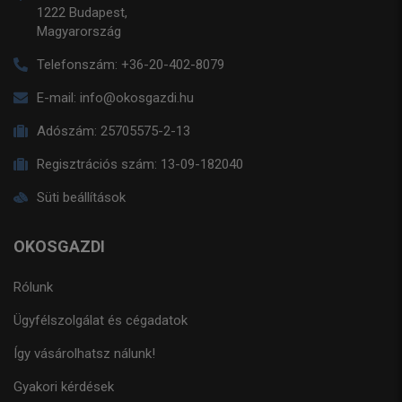
1222 Budapest,
Magyarország
Telefonszám:
+36-20-402-8079
E-mail:
info@okosgazdi.hu
Adószám:
25705575-2-13
Regisztrációs szám:
13-09-182040
Süti beállítások
OKOSGAZDI
Rólunk
Ügyfélszolgálat és cégadatok
Így vásárolhatsz nálunk!
Gyakori kérdések