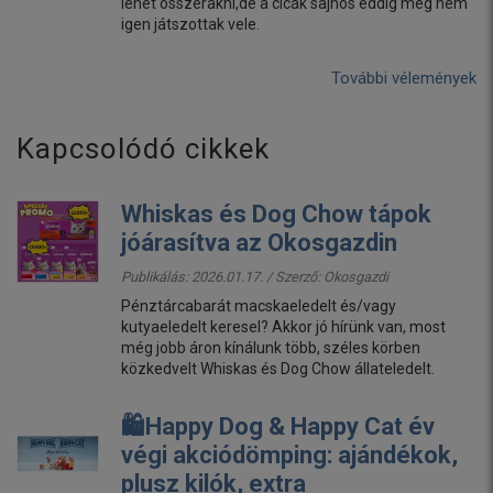
lehet összerakni,de a cicák sajnos eddig még nem
igen játszottak vele.
További vélemények
Kapcsolódó cikkek
Whiskas és Dog Chow tápok
jóárasítva az Okosgazdin
Publikálás: 2026.01.17. / Szerző:
Okosgazdi
Pénztárcabarát macskaeledelt és/vagy
kutyaeledelt keresel? Akkor jó hírünk van, most
még jobb áron kínálunk több, széles körben
közkedvelt Whiskas és Dog Chow állateledelt.
🛍️Happy Dog & Happy Cat év
végi akciódömping: ajándékok,
plusz kilók, extra