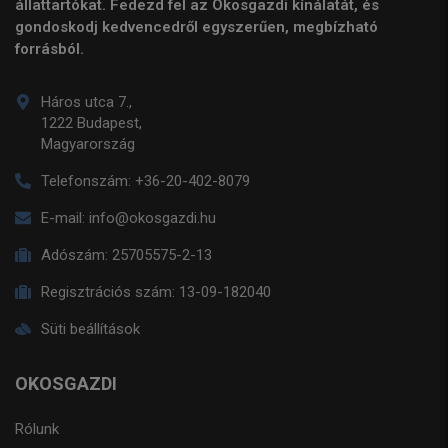
állattartókat. Fedezd fel az Okosgazdi kínálatát, és
gondoskodj kedvencedről egyszerűen, megbízható
forrásból.
Háros utca 7.,
1222 Budapest,
Magyarország
Telefonszám:
+36-20-402-8079
E-mail:
info@okosgazdi.hu
Adószám:
25705575-2-13
Regisztrációs szám:
13-09-182040
Süti beállítások
OKOSGAZDI
Rólunk