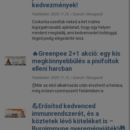
kedvezmények!
Publikálás: 2025.11.25. / Szerző:
Okosgazdi
Csokorba szedtük neked a két márka
legizgalmasabb ajánlatait, hogy egy helyen
mindent megtalálj, ami kedvencedet boldoggá,
téged pedig elégedetté tesz.
🔥Greenpee 2+1 akció: egy kis
megkönnyebbülés a pisifoltok
elleni harcban
Publikálás: 2025.11.15. / Szerző:
Okosgazdi
☝️Már az első alkalmazás után érezhető a hatása,
még erősen szennyezett felületeken is.
💪Erősítsd kedvenced
immunrendszerét, és a
köztetek lévő köteléket is –
Burgimmune nyereményjáték!🎁