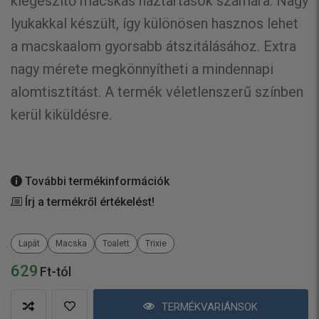
kiegészítő macskás háztartások számára. Nagy
lyukakkal készült, így különösen hasznos lehet
a macskaalom gyorsabb átszitálásához. Extra
nagy mérete megkönnyítheti a mindennapi
alomtisztítást. A termék véletlenszerű színben
kerül kiküldésre.
További termékinformációk
Írj a termékről értékelést!
Lapát
Macska
Toalett
Trixie
629
Ft-tól
TERMÉKVARIÁNSOK