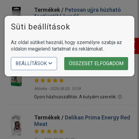
Termékek /
Petosan ujjra húzható
fogtisztító kendő
Süti beállítások
Linda - 2026.08.03. 11:17
Mi a termékkel megvagyunk elégedve ,a kutyum is
Az oldal sütiket használ, hogy személyre szabja az
állja ....örülök ,hogy rátaláltam ☺️
oldalon megjelenő tartalmat és reklámokat..
BEÁLLÍTÁSOK
ÖSSZESET ELFOGADOM
Termékek /
Alice Adult Active Pork &
Spinach
Mónika - 2026.08.03. 10:59
Gyors házhozszállitás. A kutyáim szeretik. 🙂
Termékek /
Delikan Prima Energy Red
Meat