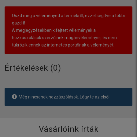
Oszd meg a véleményed a termékről, ezzel segítve a többi
gazdit!
A megjegyzésekben kifejtett vélemények a
hozzászólások szerzőinek magánvéleményei, és nem
tükrözik ennek az internetes portálnak a véleményét.
Értékelések (
0
)
Még nincsenek hozzászólások. Légy te az első!
Vásárlóink írták