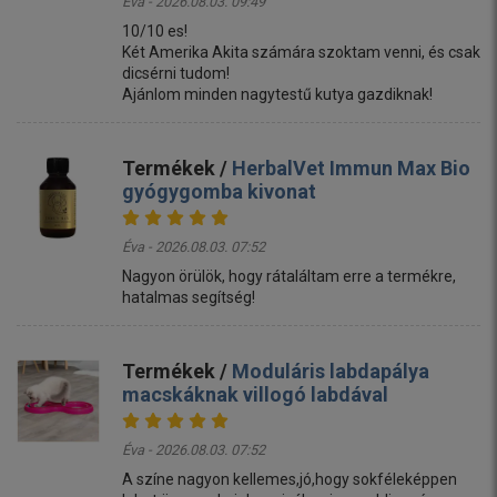
Éva - 2026.08.03. 09:49
10/10 es!
Két Amerika Akita számára szoktam venni, és csak
dicsérni tudom!
Ajánlom minden nagytestű kutya gazdiknak!
Termékek /
HerbalVet Immun Max Bio
gyógygomba kivonat
Éva - 2026.08.03. 07:52
Nagyon örülök, hogy rátaláltam erre a termékre,
hatalmas segítség!
Termékek /
Moduláris labdapálya
macskáknak villogó labdával
Éva - 2026.08.03. 07:52
A színe nagyon kellemes,jó,hogy sokféleképpen