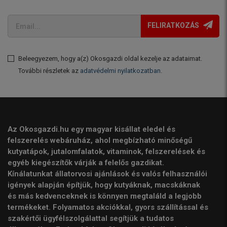
FELIRATKOZÁS
Beleegyezem, hogy a(z) Okosgazdi oldal kezelje az adataimat.
További részletek az
adatvédelmi nyilatkozatban
.
Az Okosgazdi.hu egy magyar kisállat eledel és
felszerelés webáruház, ahol megbízható minőségű
kutyatápok, jutalomfalatok, vitaminok, felszerelések és
egyéb kiegészítők várják a felelős gazdikat.
Kínálatunkat állatorvosi ajánlások és valós felhasználói
igények alapján építjük, hogy kutyáknak, macskáknak
és más kedvenceknek is könnyen megtaláld a legjobb
termékeket. Folyamatos akciókkal, gyors szállítással és
szakértői ügyfélszolgálattal segítjük a tudatos