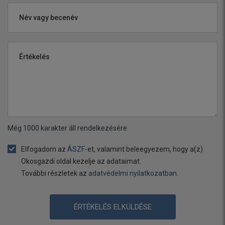
Név vagy becenév
Értékelés
Még
1000
karakter áll rendelkezésére
Elfogadom az
ÁSZF
-et, valamint beleegyezem, hogy a(z)
Okosgazdi oldal kezelje az adataimat.
További részletek az
adatvédelmi nyilatkozatban
.
ÉRTÉKELÉS ELKÜLDÉSE