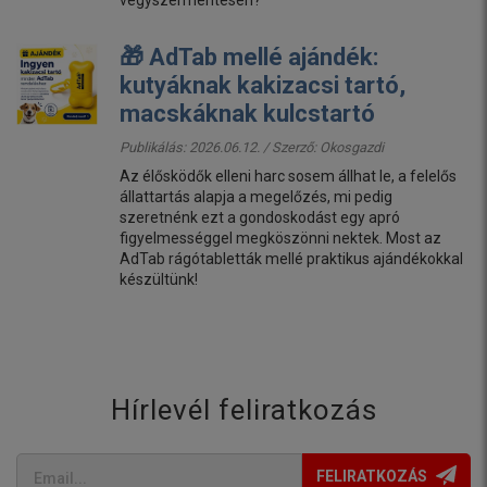
🎁 AdTab mellé ajándék:
kutyáknak kakizacsi tartó,
macskáknak kulcstartó
Publikálás: 2026.06.12. / Szerző:
Okosgazdi
Az élősködők elleni harc sosem állhat le, a felelős
állattartás alapja a megelőzés, mi pedig
szeretnénk ezt a gondoskodást egy apró
figyelmességgel megköszönni nektek. Most az
AdTab rágótabletták mellé praktikus ajándékokkal
készültünk!
Hírlevél feliratkozás
FELIRATKOZÁS