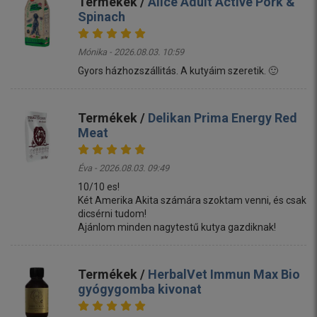
Termékek /
Alice Adult Active Pork &
Spinach
Mónika - 2026.08.03. 10:59
Gyors házhozszállitás. A kutyáim szeretik. 🙂
Termékek /
Delikan Prima Energy Red
Meat
Éva - 2026.08.03. 09:49
10/10 es!
Két Amerika Akita számára szoktam venni, és csak
dicsérni tudom!
Ajánlom minden nagytestű kutya gazdiknak!
Termékek /
HerbalVet Immun Max Bio
gyógygomba kivonat