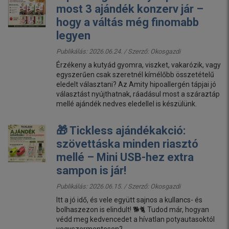
most 3 ajándék konzerv jár –
hogy a váltás még finomabb
legyen
Publikálás: 2026.06.24. / Szerző:
Okosgazdi
Érzékeny a kutyád gyomra, viszket, vakarózik, vagy
egyszerűen csak szeretnél kímélőbb összetételű
eledelt választani? Az Amity hipoallergén tápjai jó
választást nyújthatnak, ráadásul most a száraztáp
mellé ajándék nedves eledellel is készülünk.
🎁 Tickless ajándékakció:
szövettáska minden riasztó
mellé – Mini USB-hez extra
sampon is jár!
Publikálás: 2026.06.15. / Szerző:
Okosgazdi
Itt a jó idő, és vele együtt sajnos a kullancs- és
bolhaszezon is elindult! 🐕🐈 Tudod már, hogyan
védd meg kedvencedet a hívatlan potyautasoktól
vegyszermentesen?