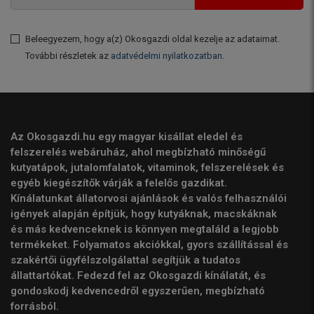
Beleegyezem, hogy a(z) Okosgazdi oldal kezelje az adataimat.
További részletek az
adatvédelmi nyilatkozatban
.
Az Okosgazdi.hu egy magyar kisállat eledel és
felszerelés webáruház, ahol megbízható minőségű
kutyatápok, jutalomfalatok, vitaminok, felszerelések és
egyéb kiegészítők várják a felelős gazdikat.
Kínálatunkat állatorvosi ajánlások és valós felhasználói
igények alapján építjük, hogy kutyáknak, macskáknak
és más kedvenceknek is könnyen megtaláld a legjobb
termékeket. Folyamatos akciókkal, gyors szállítással és
szakértői ügyfélszolgálattal segítjük a tudatos
állattartókat. Fedezd fel az Okosgazdi kínálatát, és
gondoskodj kedvencedről egyszerűen, megbízható
forrásból.