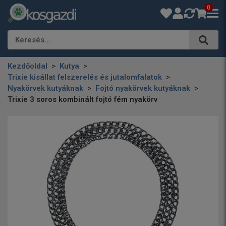
0
Keresés…
Kezdőoldal
Kutya
Trixie kisállat felszerelés és jutalomfalatok
Nyakörvek kutyáknak
Fojtó nyakörvek kutyáknak
Trixie 3 soros kombinált fojtó fém nyakörv