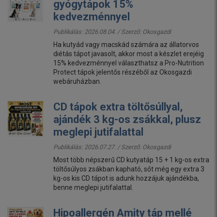
gyógytápok 15%
kedvezménnyel
Publikálás: 2026.08.04. / Szerző:
Okosgazdi
Ha kutyád vagy macskád számára az állatorvos
diétás tápot javasolt, akkor most a készlet erejéig
15% kedvezménnyel választhatsz a Pro-Nutrition
Protect tápok jelentős részéből az Okosgazdi
webáruházban.
CD tápok extra töltősúllyal,
ajándék 3 kg-os zsákkal, plusz
meglepi jutifalattal
Publikálás: 2026.07.27. / Szerző:
Okosgazdi
Most több népszerű CD kutyatáp 15 + 1 kg-os extra
töltősúlyos zsákban kapható, sőt még egy extra 3
kg-os kis CD tápot is adunk hozzájuk ajándékba,
benne meglepi jutifalattal.
Hipoallergén Amity táp mellé