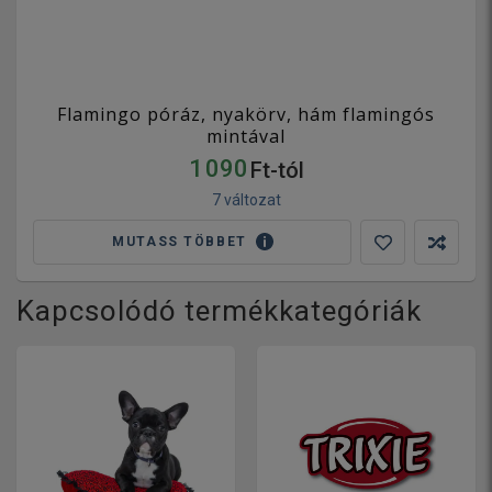
Flamingo póráz, nyakörv, hám flamingós
mintával
1 090
Ft-tól
7 változat
MUTASS TÖBBET
Kapcsolódó termékkategóriák