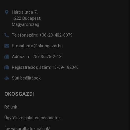
Háros utca 7.,
1222 Budapest,
Magyarország
Telefonszám:
+36-20-402-8079
E-mail:
info@okosgazdi.hu
Adószám:
25705575-2-13
Regisztrációs szám:
13-09-182040
Süti beállítások
OKOSGAZDI
Rólunk
Ügyfélszolgálat és cégadatok
Így vásárolhatsz nálunk!