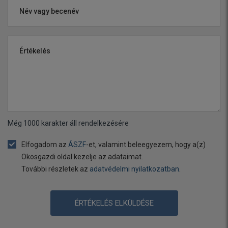
Név vagy becenév
Értékelés
Még
1000
karakter áll rendelkezésére
Elfogadom az
ÁSZF
-et, valamint beleegyezem, hogy a(z)
Okosgazdi oldal kezelje az adataimat.
További részletek az
adatvédelmi nyilatkozatban
.
ÉRTÉKELÉS ELKÜLDÉSE