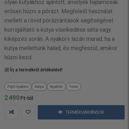
olyan kutyákhoz ajánlott, amelyek hajlamosak
erősen húzni a pórázt. Megfelelő használat
mellett a rövid pórázrántások segítségével
korrigálható a kutya viselkedése séta vagy
kiképzés során. A nyakörv lazán marad, ha a
kutya mellettünk halad, és megfeszül, amikor
húzni kezd.
Írj a termékről értékelést!
Fojtó nyakörv
Kutya
Nyakörv
Trixie
2 490
Ft-tól
TERMÉKVARIÁNSOK