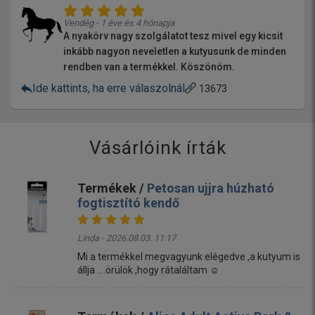
Vendég - 1 éve és 4 hónapja
A nyakörv nagy szolgálatot tesz mivel egy kicsit
inkább nagyon neveletlen a kutyusunk de minden
rendben van a termékkel. Köszönöm.
Ide kattints, ha erre válaszolnál
13673
Vásárlóink írták
Termékek /
Petosan ujjra húzható
fogtisztító kendő
Linda - 2026.08.03. 11:17
Mi a termékkel megvagyunk elégedve ,a kutyum is
állja ....örülök ,hogy rátaláltam ☺️