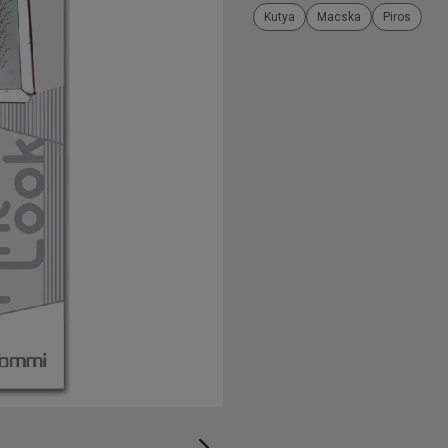
Kutya
Macska
Piros