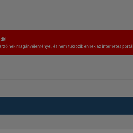
dit!
rzőinek magánvéleményei, és nem tükrözik ennek az internetes portá