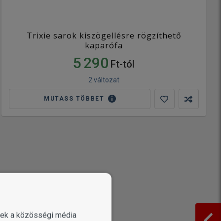
Trixie sarok kiszögellésre rögzíthető
kaparófa
5 290
Ft-tól
2 változat
MUTASS TÖBBET
enek a közösségi média