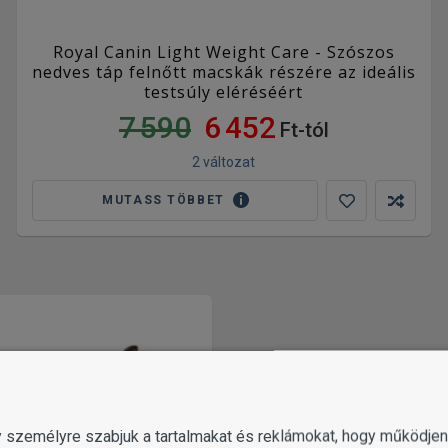
Royal Canin Light Weight Care - Szószos
nedves táp felnőtt macskák részére az ideális
testsúly eléréséért
7 590
6 452
Ft-tól
2 változat
MUTASS TÖBBET
gy személyre szabjuk a tartalmakat és reklámokat, hogy működj