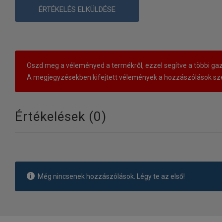
ÉRTÉKELÉS ELKÜLDÉSE
Oszd meg a véleményed a termékről, ezzel segítve a többi gaz
A megjegyzésekben kifejtett vélemények a hozzászólások sze
Értékelések (
0
)
Még nincsenek hozzászólások. Légy te az első!