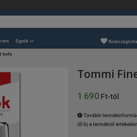
Egyéb
gram
Kívánságlist
t kefe
Tommi Fine
1 690
Ft-tól
További termékinformá
Írj a termékről értékelés