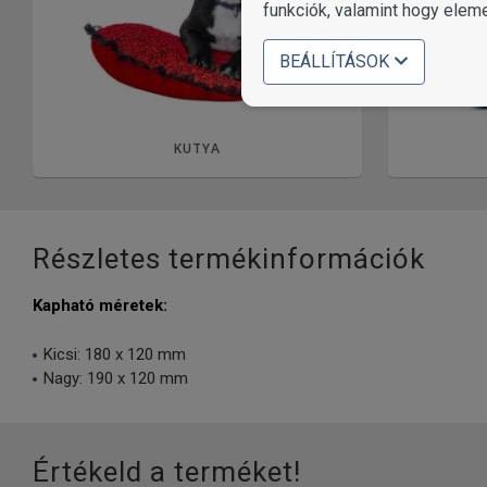
funkciók, valamint hogy elem
BEÁLLÍTÁSOK
KUTYA
Részletes termékinformációk
Kapható méretek:
Kicsi: 180 x 120 mm
Nagy: 190 x 120 mm
Értékeld a terméket!