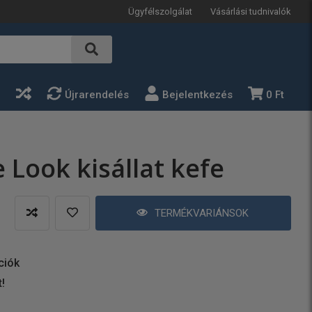
Ügyfélszolgálat
Vásárlási tudnivalók
a
Újrarendelés
Bejelentkezés
0 Ft
 Look kisállat kefe
TERMÉKVARIÁNSOK
ciók
t!