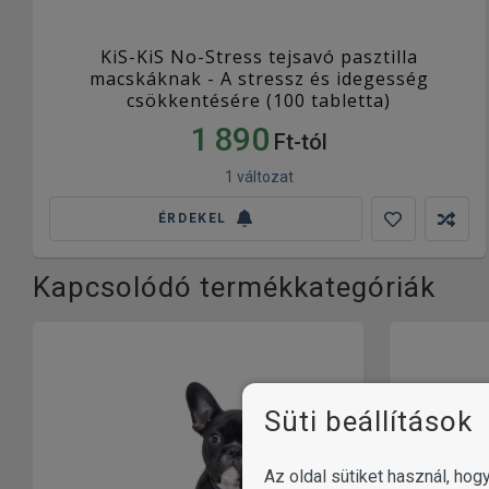
KiS-KiS No-Stress tejsavó pasztilla
macskáknak - A stressz és idegesség
csökkentésére (100 tabletta)
1 890
Ft-tól
1 változat
ÉRDEKEL
Kapcsolódó termékkategóriák
Süti beállítások
Az oldal sütiket használ, ho