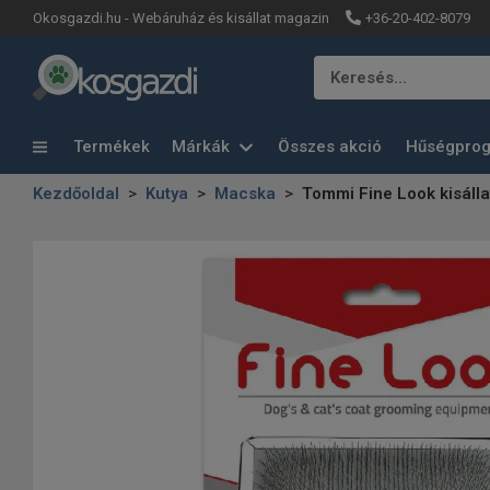
+36-20-402-8079
Okosgazdi.hu - Webáruház és kisállat magazin
Keresés…
Termékek
Márkák
Összes akció
Hűségpro
Kezdőoldal
Kutya
Macska
Tommi Fine Look kisálla