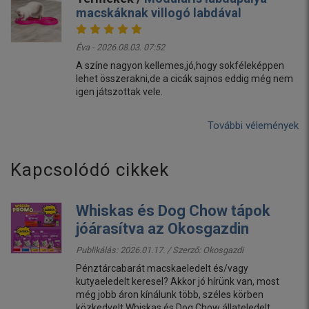
macskáknak villogó labdával
Éva - 2026.08.03. 07:52
A színe nagyon kellemes,jó,hogy sokféleképpen
lehet összerakni,de a cicák sajnos eddig még nem
igen játszottak vele.
További vélemények
Kapcsolódó cikkek
Whiskas és Dog Chow tápok
jóárasítva az Okosgazdin
Publikálás: 2026.01.17. / Szerző:
Okosgazdi
Pénztárcabarát macskaeledelt és/vagy
kutyaeledelt keresel? Akkor jó hírünk van, most
még jobb áron kínálunk több, széles körben
közkedvelt Whiskas és Dog Chow állateledelt.