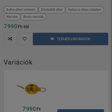
Bolha elleni védelem
Élősködők ellen
Kullancs elleni védelem
Macska
Skudo riasztók
7 990
Ft-tól
TERMÉKVARIÁNSOK
Variációk
7 990
Ft