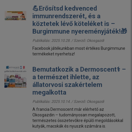
💪Erősítsd kedvenced
immunrendszerét, és a
köztetek lévő köteléket is –
Burgimmune nyereményjáték!🎁
Publikálás: 2025.10.28. / Szerző:
Okosgazdi
Facebook játékunkban most értékes Burgimmune
termékeket nyerhetsz!
Bemutatkozik a Dermoscent⚕️ –
a természet ihlette, az
állatorvosi szakértelem
megalkotta
Publikálás: 2025.10.14. / Szerző:
Okosgazdi
A francia Dermoscent már elérhető az
Okosgazdin – tudományosan megalapozott,
természetes összetevőkre épülő megoldásokkal
kutyák, macskák és nyuszik számára is.