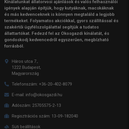
Kínálatunkat állatorvosi ajánlások és valós felhasználói
igények alapján építjük, hogy kutyáknak, macskáknak
és más kedvenceknek is könnyen megtaláld a legjobb
termékeket. Folyamatos akciókkal, gyors szállítással és
szakértői ügyfélszolgálattal segítjük a tudatos
állattartókat. Fedezd fel az Okosgazdi kínálatát, és
gondoskodj kedvencedről egyszerűen, megbízható
forrásból.
Háros utca 7.,
1222 Budapest,
Magyarország
Telefonszám:
+36-20-402-8079
E-mail:
info@okosgazdi.hu
Adószám:
25705575-2-13
Regisztrációs szám:
13-09-182040
Süti beállítások