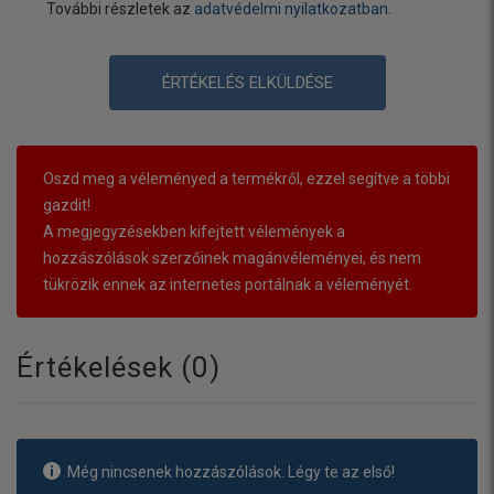
További részletek az
adatvédelmi nyilatkozatban
.
ÉRTÉKELÉS ELKÜLDÉSE
Oszd meg a véleményed a termékről, ezzel segítve a többi
gazdit!
A megjegyzésekben kifejtett vélemények a
hozzászólások szerzőinek magánvéleményei, és nem
tükrözik ennek az internetes portálnak a véleményét.
Értékelések (
0
)
Még nincsenek hozzászólások. Légy te az első!