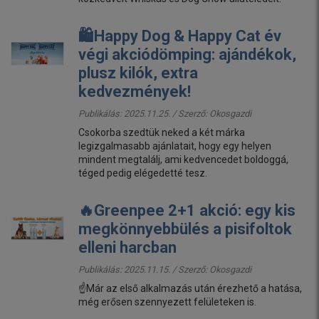
🛍️Happy Dog & Happy Cat év
végi akciódömping: ajándékok,
plusz kilók, extra
kedvezmények!
Publikálás: 2025.11.25. / Szerző:
Okosgazdi
Csokorba szedtük neked a két márka
legizgalmasabb ajánlatait, hogy egy helyen
mindent megtalálj, ami kedvencedet boldoggá,
téged pedig elégedetté tesz.
🔥Greenpee 2+1 akció: egy kis
megkönnyebbülés a pisifoltok
elleni harcban
Publikálás: 2025.11.15. / Szerző:
Okosgazdi
☝️Már az első alkalmazás után érezhető a hatása,
még erősen szennyezett felületeken is.