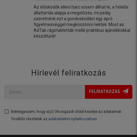
Az élősködők elleni harc sosem állhat le, a felelős
állattartás alapja a megelőzés, mi pedig
szeretnénk ezt a gondoskodást egy apró
figyelmességgel megköszönni nektek. Most az
AdTab rágótabletták mellé praktikus ajándékokkal
készültünk!
Hírlevél feliratkozás
FELIRATKOZÁS
Beleegyezem, hogy a(z) Okosgazdi oldal kezelje az adataimat.
További részletek az
adatvédelmi nyilatkozatban
.