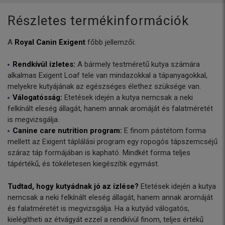
Részletes termékinformációk
A
Royal Canin Exigent
főbb jellemzői:
Rendkívül ízletes:
A bármely testméretű kutya számára
alkalmas Exigent Loaf tele van mindazokkal a tápanyagokkal,
melyekre kutyájának az egészséges élethez szüksége van.
Válogatósság:
Etetések idején a kutya nemcsak a neki
felkínált eleség állagát, hanem annak aromáját és falatméretét
is megvizsgálja.
Canine care nutrition program:
E finom pástétom forma
mellett az Exigent táplálási program egy ropogós tápszemcséjű
száraz táp formájában is kapható. Mindkét forma teljes
tápértékű, és tökéletesen kiegészítik egymást.
Tudtad, hogy kutyádnak jó az ízlése?
Etetések idején a kutya
nemcsak a neki felkínált eleség állagát, hanem annak aromáját
és falatméretét is megvizsgálja. Ha a kutyád válogatós,
kielégítheti az étvágyát ezzel a rendkívül finom, teljes értékű