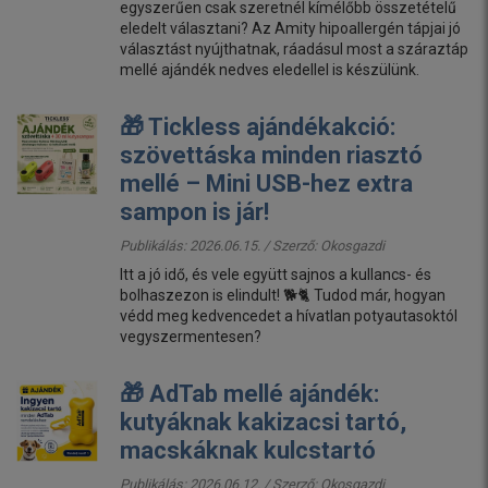
egyszerűen csak szeretnél kímélőbb összetételű
eledelt választani? Az Amity hipoallergén tápjai jó
választást nyújthatnak, ráadásul most a száraztáp
mellé ajándék nedves eledellel is készülünk.
🎁 Tickless ajándékakció:
szövettáska minden riasztó
mellé – Mini USB-hez extra
sampon is jár!
Publikálás: 2026.06.15. / Szerző:
Okosgazdi
Itt a jó idő, és vele együtt sajnos a kullancs- és
bolhaszezon is elindult! 🐕🐈 Tudod már, hogyan
védd meg kedvencedet a hívatlan potyautasoktól
vegyszermentesen?
🎁 AdTab mellé ajándék:
kutyáknak kakizacsi tartó,
macskáknak kulcstartó
Publikálás: 2026.06.12. / Szerző:
Okosgazdi