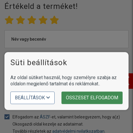
Értékeld a terméket!
Név vagy becenév
Süti beállítások
Értékelés
Az oldal sütiket használ, hogy személyre szabja az
oldalon megjelenő tartalmat és reklámokat..
BEÁLLÍTÁSOK
ÖSSZESET ELFOGADOM
Még
1000
karakter áll rendelkezésére
Elfogadom az
ÁSZF
-et, valamint beleegyezem, hogy a(z)
Okosgazdi oldal kezelje az adataimat.
További részletek az
adatvédelmi nyilatkozatban
.