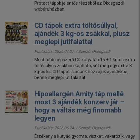
Protect tápok jelentős részéből az Okosgazdi
webáruházban.
CD tápok extra töltősúllyal,
ajándék 3 kg-os zsákkal, plusz
meglepi jutifalattal
Publikálás: 2026.07.27. / Szerző:
Okosgazdi
Most több népszerű CD kutyatáp 15 + 1 kg-os extra
töltősúlyos zsákban kapható, sőt még egy extra 3
kg-os kis CD tápot is adunk hozzájuk ajándékba,
benne meglepi jutifalattal.
Hipoallergén Amity táp mellé
most 3 ajándék konzerv jár –
hogy a váltás még finomabb
legyen
Publikálás: 2026.06.24. / Szerző:
Okosgazdi
Érzékeny a kutyád gyomra, viszket, vakarózik, vagy