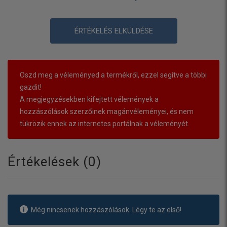
ÉRTÉKELÉS ELKÜLDÉSE
Oszd meg a véleményed a termékről, ezzel segítve a többi
gazdit!
A megjegyzésekben kifejtett vélemények a
hozzászólások szerzőinek magánvéleményei, és nem
tükrözik ennek az internetes portálnak a véleményét.
Értékelések (
0
)
Még nincsenek hozzászólások. Légy te az első!