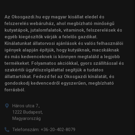
Az Okosgazdi.hu egy magyar kisállat eledel és
felszerelés webáruház, ahol megbízható minőségű
kutyatápok, jutalomfalatok, vitaminok, felszerelések és
egyéb kiegészítők várják a felelős gazdikat.
Kínálatunkat állatorvosi ajánlások és valós felhasználói
igények alapján építjük, hogy kutyáknak, macskáknak
és más kedvenceknek is könnyen megtaláld a legjobb
termékeket. Folyamatos akciókkal, gyors szállítással és
szakértői ügyfélszolgálattal segítjük a tudatos
állattartókat. Fedezd fel az Okosgazdi kínálatát, és
gondoskodj kedvencedről egyszerűen, megbízható
forrásból.
Háros utca 7.,
1222 Budapest,
Magyarország
Telefonszám:
+36-20-402-8079