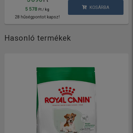
Ft
KOSÁRBA
5 578
Ft / kg
28 hűségpontot kapsz!
Hasonló termékek