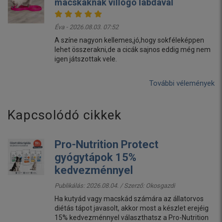
macskáknak villogó labdával
Éva - 2026.08.03. 07:52
A színe nagyon kellemes,jó,hogy sokféleképpen
lehet összerakni,de a cicák sajnos eddig még nem
igen játszottak vele.
További vélemények
Kapcsolódó cikkek
Pro-Nutrition Protect
gyógytápok 15%
kedvezménnyel
Publikálás: 2026.08.04. / Szerző:
Okosgazdi
Ha kutyád vagy macskád számára az állatorvos
diétás tápot javasolt, akkor most a készlet erejéig
15% kedvezménnyel választhatsz a Pro-Nutrition