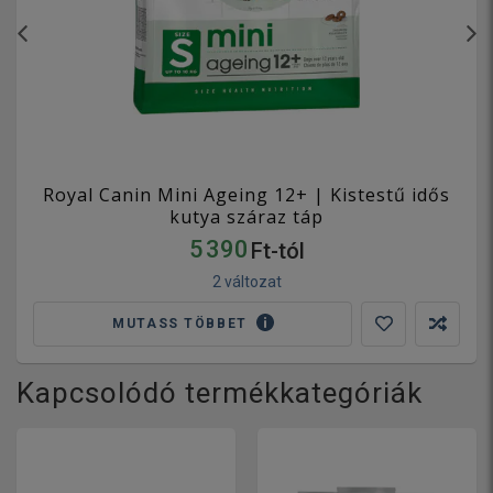
Royal Canin Mini Ageing 12+ | Kistestű idős
kutya száraz táp
5 390
Ft-tól
2 változat
MUTASS TÖBBET
Kapcsolódó termékkategóriák