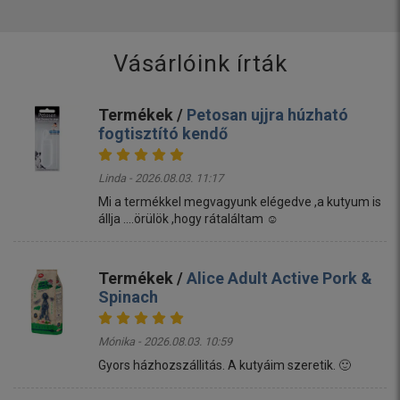
Vásárlóink írták
Termékek /
Petosan ujjra húzható
fogtisztító kendő
Linda - 2026.08.03. 11:17
Mi a termékkel megvagyunk elégedve ,a kutyum is
állja ....örülök ,hogy rátaláltam ☺️
Termékek /
Alice Adult Active Pork &
Spinach
Mónika - 2026.08.03. 10:59
Gyors házhozszállitás. A kutyáim szeretik. 🙂