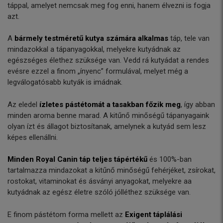
táppal, amelyet nemcsak meg fog enni, hanem élvezni is fogja
azt.
A
bármely testméretű kutya számára alkalmas
táp, tele van
mindazokkal a tápanyagokkal, melyekre kutyádnak az
egészséges élethez szüksége van. Vedd rá kutyádat a rendes
evésre ezzel a finom „ínyenc” formulával, melyet még a
legválogatósabb kutyák is imádnak.
Az eledel
ízletes pástétomát a tasakban főzik meg
, így abban
minden aroma benne marad. A kitűnő minőségű tápanyagaink
olyan ízt és állagot biztosítanak, amelynek a kutyád sem lesz
képes ellenállni.
Minden Royal Canin táp teljes tápértékű
és 100%-ban
tartalmazza mindazokat a kitűnő minőségű fehérjéket, zsírokat,
rostokat, vitaminokat és ásványi anyagokat, melyekre aa
kutyádnak az egész életre szóló jólléthez szüksége van.
E finom pástétom forma mellett az
Exigent táplálási