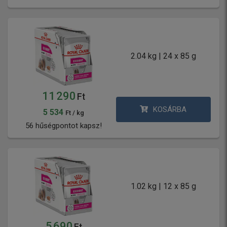
2.04 kg | 24 x 85 g
11 290
Ft
KOSÁRBA
5 534
Ft / kg
56 hűségpontot kapsz!
1.02 kg | 12 x 85 g
5 690