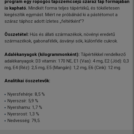
program egy ropogós tápszemcséjű száraz táp formájában
is kapható.
Mindkét forma teljes tápértékű, és tökéletesen
kiegészítik egymást. Miért ne próbálnád ki a pástétomot a
száraz táphoz adott ízletes „feltétként”?
Összetétel:
Hús és állati származékok, növényi eredetű
származékok, gabonafélék, ásványi sók, különféle cukrok.
Adalékanyagok (kilogrammonként):
Tápértékkel rendelkező
adalékanyagok: D3 vitamin: 170 NE, E1 (Vas): 4 mg, E2 (Jód): 0,3
mg, E4 (Réz): 2,5 mg, E5 (Mangán): 1,2 mg, E6 (Cink): 12 mg.
Analitikai összetevők:
Nyersfehérje: 8,5 %
Nyerszsír: 5,9 %
Nyershamu: 1,7 %
Nyersrost: 1,3 %
Nedvesség: 79,5.