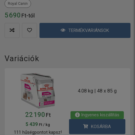
Royal Canin
5 690
Ft-tól
TERMÉKVARIÁNSOK
Variációk
4.08 kg | 48 x 85 g
22 190
Ingyenes kiszállítás
Ft
5 439
Ft / kg
KOSÁRBA
111 hűségpontot kapsz!