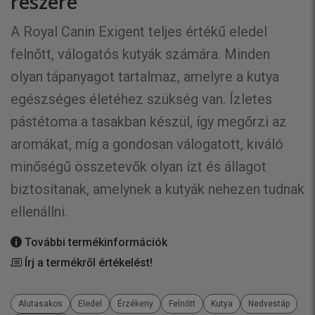
részére
A Royal Canin Exigent teljes értékű eledel
felnőtt, válogatós kutyák számára. Minden
olyan tápanyagot tartalmaz, amelyre a kutya
egészséges életéhez szükség van. Ízletes
pástétoma a tasakban készül, így megőrzi az
aromákat, míg a gondosan válogatott, kiváló
minőségű összetevők olyan ízt és állagot
biztosítanak, amelynek a kutyák nehezen tudnak
ellenállni.
További termékinformációk
Írj a termékről értékelést!
Alutasakos
Eledel
Érzékeny
Felnőtt
Kutya
Nedvestáp