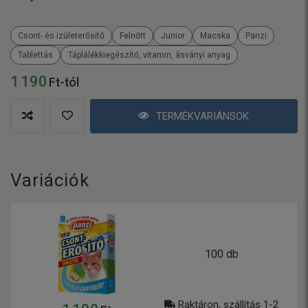
Csont- és izületerősítő
Felnőtt
Junior
Macska
Panzi
Tablettás
Táplálékkiegészítő, vitamin, ásványi anyag
1 190
Ft-tól
TERMÉKVARIÁNSOK
Variációk
100 db
Raktáron, szállítás 1-2