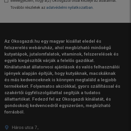
Beleegyezem, hogy a(z) Okosgazdi oldal kezelje az adataimat.
További részletek az
adatvédelmi nyilatkozatban
.
Az Okosgazdi.hu egy magyar kisállat eledel és
felszerelés webáruház, ahol megbízható minőségű
kutyatápok, jutalomfalatok, vitaminok, felszerelések és
egyéb kiegészítők várják a felelős gazdikat.
Kínálatunkat állatorvosi ajánlások és valós felhasználói
igények alapján építjük, hogy kutyáknak, macskáknak
és más kedvenceknek is könnyen megtaláld a legjobb
termékeket. Folyamatos akciókkal, gyors szállítással és
szakértői ügyfélszolgálattal segítjük a tudatos
állattartókat. Fedezd fel az Okosgazdi kínálatát, és
gondoskodj kedvencedről egyszerűen, megbízható
forrásból.
Háros utca 7.,