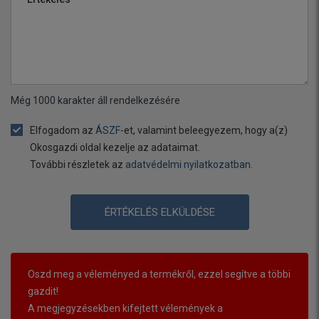
Még
1000
karakter áll rendelkezésére
Elfogadom az
ÁSZF
-et, valamint beleegyezem, hogy a(z)
Okosgazdi oldal kezelje az adataimat.
További részletek az
adatvédelmi nyilatkozatban
.
ÉRTÉKELÉS ELKÜLDÉSE
Oszd meg a véleményed a termékről, ezzel segítve a többi
gazdit!
A megjegyzésekben kifejtett vélemények a