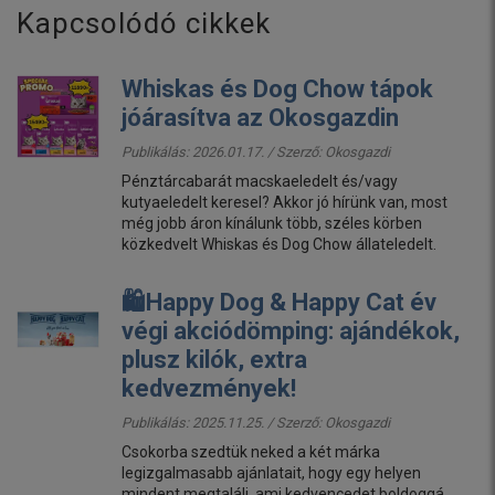
Kapcsolódó cikkek
Whiskas és Dog Chow tápok
jóárasítva az Okosgazdin
Publikálás: 2026.01.17. / Szerző:
Okosgazdi
Pénztárcabarát macskaeledelt és/vagy
kutyaeledelt keresel? Akkor jó hírünk van, most
még jobb áron kínálunk több, széles körben
közkedvelt Whiskas és Dog Chow állateledelt.
🛍️Happy Dog & Happy Cat év
végi akciódömping: ajándékok,
plusz kilók, extra
kedvezmények!
Publikálás: 2025.11.25. / Szerző:
Okosgazdi
Csokorba szedtük neked a két márka
legizgalmasabb ajánlatait, hogy egy helyen
mindent megtalálj, ami kedvencedet boldoggá,