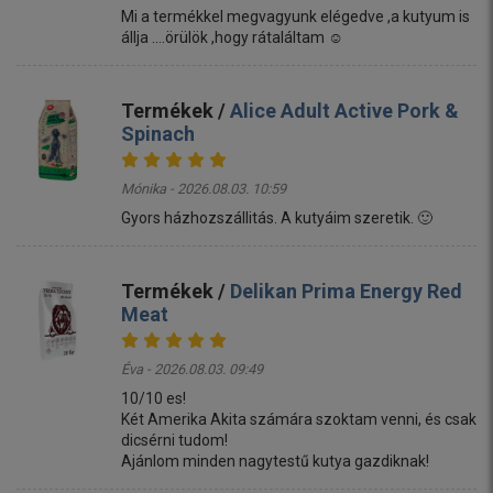
Mi a termékkel megvagyunk elégedve ,a kutyum is
állja ....örülök ,hogy rátaláltam ☺️
Termékek /
Alice Adult Active Pork &
Spinach
Mónika - 2026.08.03. 10:59
Gyors házhozszállitás. A kutyáim szeretik. 🙂
Termékek /
Delikan Prima Energy Red
Meat
Éva - 2026.08.03. 09:49
10/10 es!
Két Amerika Akita számára szoktam venni, és csak
dicsérni tudom!
Ajánlom minden nagytestű kutya gazdiknak!