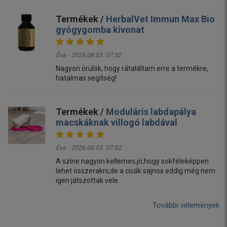
Termékek /
HerbalVet Immun Max Bio
gyógygomba kivonat
Éva - 2026.08.03. 07:52
Nagyon örülök, hogy rátaláltam erre a termékre,
hatalmas segítség!
Termékek /
Moduláris labdapálya
macskáknak villogó labdával
Éva - 2026.08.03. 07:52
A színe nagyon kellemes,jó,hogy sokféleképpen
lehet összerakni,de a cicák sajnos eddig még nem
igen játszottak vele.
További vélemények