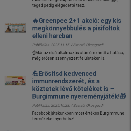
téged pedig elégedetté tesz.
🔥Greenpee 2+1 akció: egy kis
megkönnyebbülés a pisifoltok
elleni harcban
Publikálás: 2025.11.15. / Szerző:
Okosgazdi
☝️Már az első alkalmazás után érezhető a hatása,
még erősen szennyezett felületeken is.
💪Erősítsd kedvenced
immunrendszerét, és a
köztetek lévő köteléket is –
Burgimmune nyereményjáték!🎁
Publikálás: 2025.10.28. / Szerző:
Okosgazdi
Facebook játékunkban most értékes Burgimmune
termékeket nyerhetsz!