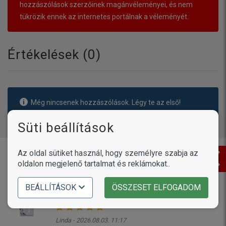
hozzászólások szerzőinek magánvéleményei, és nem
tükrözik ennek az internetes portálnak a véleményét.
Értékelések (
0
)
Még nincsenek hozzászólások. Légy te az első!
Süti beállítások
Vásárlóink írták
Az oldal sütiket használ, hogy személyre szabja az
oldalon megjelenő tartalmat és reklámokat..
Termékek /
Petosan ujjra húzható
BEÁLLÍTÁSOK
ÖSSZESET ELFOGADOM
fogtisztító kendő
Linda - 2026.08.03. 11:17