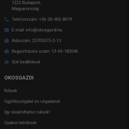
1222 Budapest,
Magyarország
Telefonszám:
+36-20-402-8079
E-mail:
info@okosgazdi.hu
Adószám:
25705575-2-13
Regisztrációs szám:
13-09-182040
Süti beállítások
OKOSGAZDI
Rólunk
Ügyfélszolgálat és cégadatok
Így vásárolhatsz nálunk!
Gyakori kérdések