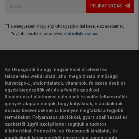
FELIRATKOZÁS
Beleegyezem, hogy a(z) Okosgazdi oldal kezelje az adataimat.
További részletek az
adatvédelmi nyilatkozatban
.
Az Okosgazdi.hu egy magyar kisállat eledel és
felszerelés webáruház, ahol megbízható minőségű
kutyatápok, jutalomfalatok, vitaminok, felszerelések és
egyéb kiegészítők várják a felelős gazdikat.
Kínálatunkat állatorvosi ajánlások és valós felhasználói
igények alapján építjük, hogy kutyáknak, macskáknak
és más kedvenceknek is könnyen megtaláld a legjobb
termékeket. Folyamatos akciókkal, gyors szállítással és
szakértői ügyfélszolgálattal segítjük a tudatos
állattartókat. Fedezd fel az Okosgazdi kínálatát, és
gondoskodj kedvencedről egyszerűen, megbízható