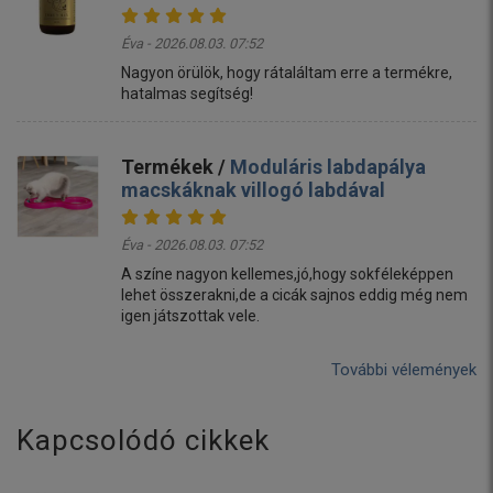
Éva - 2026.08.03. 07:52
Nagyon örülök, hogy rátaláltam erre a termékre,
hatalmas segítség!
Termékek /
Moduláris labdapálya
macskáknak villogó labdával
Éva - 2026.08.03. 07:52
A színe nagyon kellemes,jó,hogy sokféleképpen
lehet összerakni,de a cicák sajnos eddig még nem
igen játszottak vele.
További vélemények
Kapcsolódó cikkek