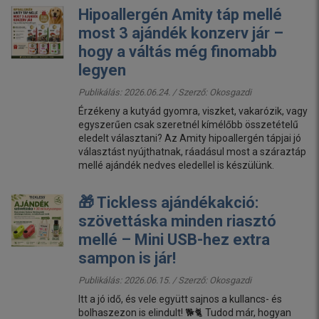
Hipoallergén Amity táp mellé
most 3 ajándék konzerv jár –
hogy a váltás még finomabb
legyen
Publikálás: 2026.06.24. / Szerző:
Okosgazdi
Érzékeny a kutyád gyomra, viszket, vakarózik, vagy
egyszerűen csak szeretnél kímélőbb összetételű
eledelt választani? Az Amity hipoallergén tápjai jó
választást nyújthatnak, ráadásul most a száraztáp
mellé ajándék nedves eledellel is készülünk.
🎁 Tickless ajándékakció:
szövettáska minden riasztó
mellé – Mini USB-hez extra
sampon is jár!
Publikálás: 2026.06.15. / Szerző:
Okosgazdi
Itt a jó idő, és vele együtt sajnos a kullancs- és
bolhaszezon is elindult! 🐕🐈 Tudod már, hogyan