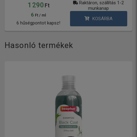
Raktáron, szállítás 1-2
1 290
Ft
munkanap
6
Ft / ml
KOSÁRBA
6 hűségpontot kapsz!
Hasonló termékek