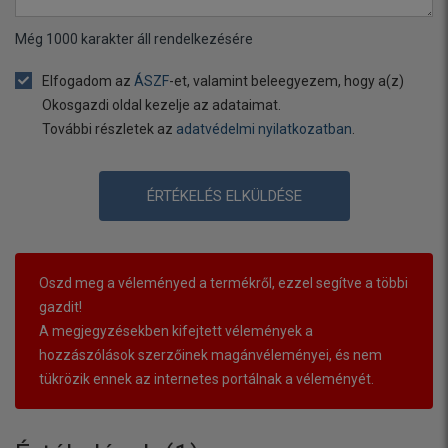
Még
1000
karakter áll rendelkezésére
Elfogadom az
ÁSZF
-et, valamint beleegyezem, hogy a(z)
Okosgazdi oldal kezelje az adataimat.
További részletek az
adatvédelmi nyilatkozatban
.
ÉRTÉKELÉS ELKÜLDÉSE
Oszd meg a véleményed a termékről, ezzel segítve a többi
gazdit!
A megjegyzésekben kifejtett vélemények a
hozzászólások szerzőinek magánvéleményei, és nem
tükrözik ennek az internetes portálnak a véleményét.