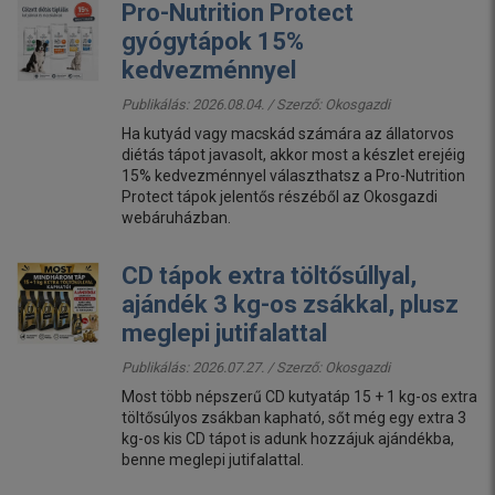
Pro-Nutrition Protect
gyógytápok 15%
kedvezménnyel
Publikálás: 2026.08.04. / Szerző:
Okosgazdi
Ha kutyád vagy macskád számára az állatorvos
diétás tápot javasolt, akkor most a készlet erejéig
15% kedvezménnyel választhatsz a Pro-Nutrition
Protect tápok jelentős részéből az Okosgazdi
webáruházban.
CD tápok extra töltősúllyal,
ajándék 3 kg-os zsákkal, plusz
meglepi jutifalattal
Publikálás: 2026.07.27. / Szerző:
Okosgazdi
Most több népszerű CD kutyatáp 15 + 1 kg-os extra
töltősúlyos zsákban kapható, sőt még egy extra 3
kg-os kis CD tápot is adunk hozzájuk ajándékba,
benne meglepi jutifalattal.