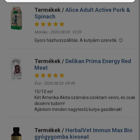
Termékek /
Alice Adult Active Pork &
Spinach
Mónika - 2026.08.03. 10:59
Gyors házhozszállitás. A kutyáim szeretik. 🙂
Termékek /
Delikan Prima Energy Red
Meat
Éva - 2026.08.03. 09:49
10/10 es!
Két Amerika Akita számára szoktam venni, és csak
dicsérni tudom!
Ajánlom minden nagytestű kutya gazdiknak!
Termékek /
HerbalVet Immun Max Bio
gyógygomba kivonat