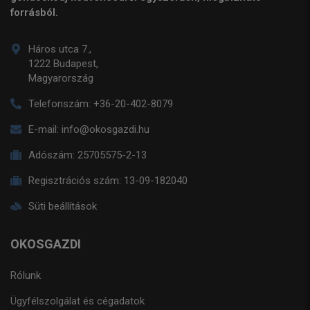
forrásból.
Háros utca 7.,
1222 Budapest,
Magyarország
Telefonszám:
+36-20-402-8079
E-mail:
info@okosgazdi.hu
Adószám:
25705575-2-13
Regisztrációs szám:
13-09-182040
Süti beállítások
OKOSGAZDI
Rólunk
Ügyfélszolgálat és cégadatok