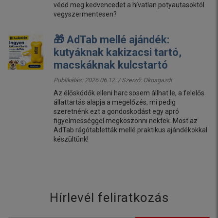
védd meg kedvencedet a hívatlan potyautasoktól
vegyszermentesen?
🎁 AdTab mellé ajándék:
kutyáknak kakizacsi tartó,
macskáknak kulcstartó
Publikálás: 2026.06.12. / Szerző:
Okosgazdi
Az élősködők elleni harc sosem állhat le, a felelős
állattartás alapja a megelőzés, mi pedig
szeretnénk ezt a gondoskodást egy apró
figyelmességgel megköszönni nektek. Most az
AdTab rágótabletták mellé praktikus ajándékokkal
készültünk!
Hírlevél feliratkozás