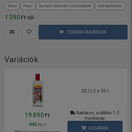
Kutya
Panzi
Sampon, balzsam, szőrzetápoló
Szőrápoláshoz
1 290
Ft-tól
TERMÉKVARIÁNSOK
Variációk
20 l | 2 x 10 l
Raktáron, szállítás 1-2
19 890
Ft
munkanap
995
Ft / l
KOSÁRBA