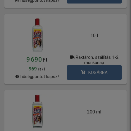
99 hűségpontot kapsz!
10 l
Raktáron, szállítás 1-2
9 690
Ft
munkanap
969
Ft / l
KOSÁRBA
48 hűségpontot kapsz!
200 ml