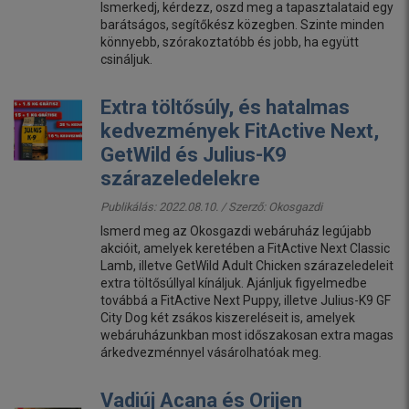
Ismerkedj, kérdezz, oszd meg a tapasztalataid egy
barátságos, segítőkész közegben. Szinte minden
könnyebb, szórakoztatóbb és jobb, ha együtt
csináljuk.
Extra töltősúly, és hatalmas
kedvezmények FitActive Next,
GetWild és Julius-K9
szárazeledelekre
Publikálás: 2022.08.10. / Szerző:
Okosgazdi
Ismerd meg az Okosgazdi webáruház legújabb
akcióit, amelyek keretében a FitActive Next Classic
Lamb, illetve GetWild Adult Chicken szárazeledeleit
extra töltősúllyal kínáljuk. Ajánljuk figyelmedbe
továbbá a FitActive Next Puppy, illetve Julius-K9 GF
City Dog két zsákos kiszereléseit is, amelyek
webáruházunkban most időszakosan extra magas
árkedvezménnyel vásárolhatóak meg.
Vadiúj Acana és Orijen