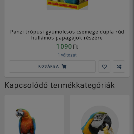
Panzi trópusi gyümölcsös csemege dupla rúd
hullámos papagájok részére
1 090
Ft
1 változat
KOSÁRBA
Kapcsolódó termékkategóriák