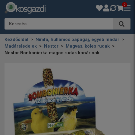
0
Keresés…
Kezdőoldal
Nimfa, hullámos papagáj, egyéb madár
Madáreledelek
Nestor
Magvas, köles rudak
Nestor Bonbonierka magos rudak kanárinak