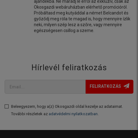
ajándékba. Ne maradj le erről az exkluzív, csak az
Okosgazdi webáruházban elérhető promócióról.
Próbáltasd meg kutyáddal a német Belcandot és
győződj meg róla te magad is, hogy mennyire ízlik
neki, milyen szép lesz a szőre, vagy mennyire
egészségesen csillog a szeme.
Hírlevél feliratkozás
FELIRATKOZÁS
Beleegyezem, hogy a(z) Okosgazdi oldal kezelje az adataimat.
További részletek az
adatvédelmi nyilatkozatban
.