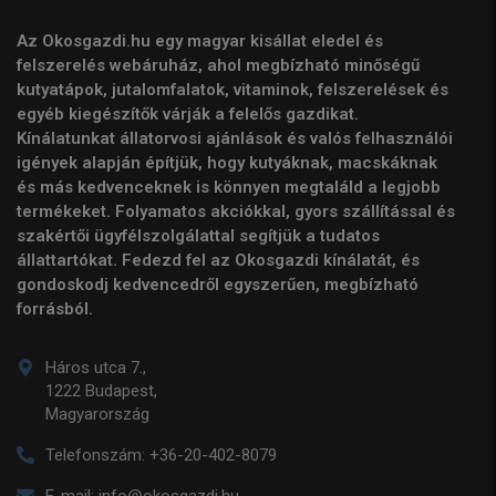
Az Okosgazdi.hu egy magyar kisállat eledel és
felszerelés webáruház, ahol megbízható minőségű
kutyatápok, jutalomfalatok, vitaminok, felszerelések és
egyéb kiegészítők várják a felelős gazdikat.
Kínálatunkat állatorvosi ajánlások és valós felhasználói
igények alapján építjük, hogy kutyáknak, macskáknak
és más kedvenceknek is könnyen megtaláld a legjobb
termékeket. Folyamatos akciókkal, gyors szállítással és
szakértői ügyfélszolgálattal segítjük a tudatos
állattartókat. Fedezd fel az Okosgazdi kínálatát, és
gondoskodj kedvencedről egyszerűen, megbízható
forrásból.
Háros utca 7.,
1222 Budapest,
Magyarország
Telefonszám:
+36-20-402-8079