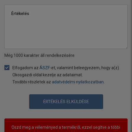
Értékelés
Még
1000
karakter áll rendelkezésére
Elfogadom az
ÁSZF
-et, valamint beleegyezem, hogy a(z)
Okosgazdi oldal kezelje az adataimat.
További részletek az
adatvédelmi nyilatkozatban
.
ÉRTÉKELÉS ELKÜLDÉSE
Oszd meg a véleményed a termékről, ezzel segítve a többi