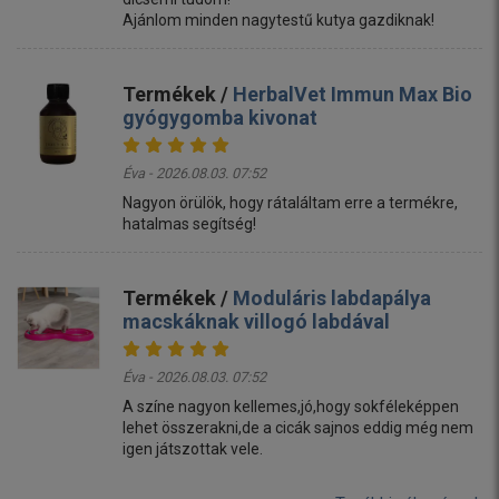
Ajánlom minden nagytestű kutya gazdiknak!
Termékek /
HerbalVet Immun Max Bio
gyógygomba kivonat
Éva - 2026.08.03. 07:52
Nagyon örülök, hogy rátaláltam erre a termékre,
hatalmas segítség!
Termékek /
Moduláris labdapálya
macskáknak villogó labdával
Éva - 2026.08.03. 07:52
A színe nagyon kellemes,jó,hogy sokféleképpen
lehet összerakni,de a cicák sajnos eddig még nem
igen játszottak vele.