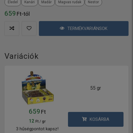
Eledel
Kanári
Madár
Magvas rudak
Nestor
659
Ft-tól
TERMÉKVARIÁNSOK
Variációk
55 gr
659
Ft
KOSÁRBA
12
Ft / gr
3 hűségpontot kapsz!