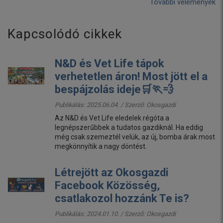
További vélemények
Kapcsolódó cikkek
N&D és Vet Life tápok
verhetetlen áron! Most jött el a
bespájzolás ideje🛒🏃💨
Publikálás: 2025.06.04. / Szerző:
Okosgazdi
Az N&D és Vet Life eledelek régóta a
legnépszerűbbek a tudatos gazdiknál. Ha eddig
még csak szemeztél velük, az új, bomba árak most
megkönnyítik a nagy döntést.
Létrejött az Okosgazdi
Facebook Közösség,
csatlakozol hozzánk Te is?
Publikálás: 2024.01.10. / Szerző:
Okosgazdi