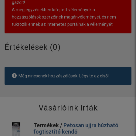
gazdit!
A megjegyzésekben kifejtett vélemények a
hozzászólások szerzőinek magánvéleményei, és nem
tükrözik ennek az internetes portálnak a véleményét.
Értékelések (
0
)
Még nincsenek hozzászólások. Légy te az első!
Vásárlóink írták
Termékek /
Petosan ujjra húzható
fogtisztító kendő