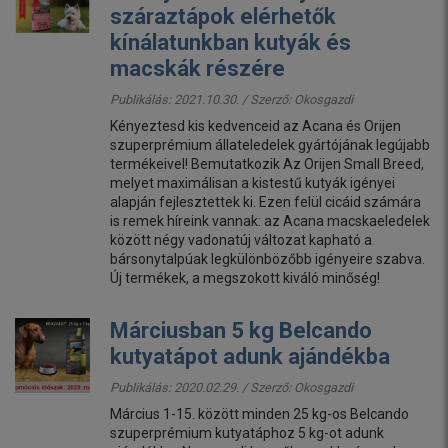
száraztápok elérhetők
kínálatunkban kutyák és
macskák részére
Publikálás: 2021.10.30. / Szerző:
Okosgazdi
Kényeztesd kis kedvenceid az Acana és Orijen
szuperprémium állateledelek gyártójának legújabb
termékeivel! Bemutatkozik Az Orijen Small Breed,
melyet maximálisan a kistestű kutyák igényei
alapján fejlesztettek ki. Ezen felül cicáid számára
is remek híreink vannak: az Acana macskaeledelek
között négy vadonatúj változat kapható a
bársonytalpúak legkülönbözőbb igényeire szabva.
Új termékek, a megszokott kiváló minőség!
Márciusban 5 kg Belcando
kutyatápot adunk ajándékba
Publikálás: 2020.02.29. / Szerző:
Okosgazdi
Március 1-15. között minden 25 kg-os Belcando
szuperprémium kutyatáphoz 5 kg-ot adunk