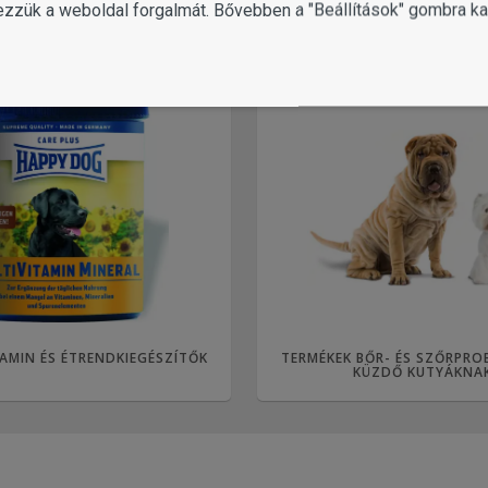
ezzük a weboldal forgalmát. Bővebben a "Beállítások" gombra kat
AMIN ÉS ÉTRENDKIEGÉSZÍTŐK
TERMÉKEK BŐR- ÉS SZŐRPRO
KÜZDŐ KUTYÁKNA