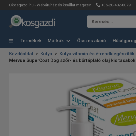
+36-20-402-8079
Okosgazdi.hu - Webáruház és kisállat magazin
Keresés…
Termékek
Márkák
Összes akció
Hűségpro
Kezdőoldal
Kutya
Kutya vitamin és étrendkiegészítők
Mervue SuperCoat Dog szőr- és bőrtápláló olaj kis tasako