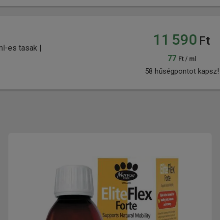
11 590
Ft
ml-es tasak |
77
Ft / ml
58 hűségpontot kapsz!