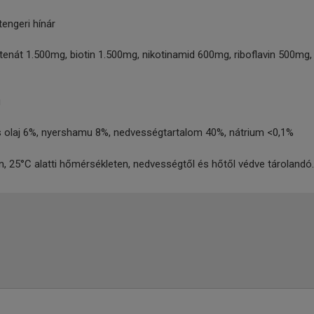
tengeri hínár
nát 1.500mg, biotin 1.500mg, nikotinamid 600mg, riboflavin 500mg, 
g
rs olaj 6%, nyershamu 8%, nedvességtartalom 40%, nátrium <0,1%
 25°C alatti hőmérsékleten, nedvességtől és hőtől védve tárolandó.