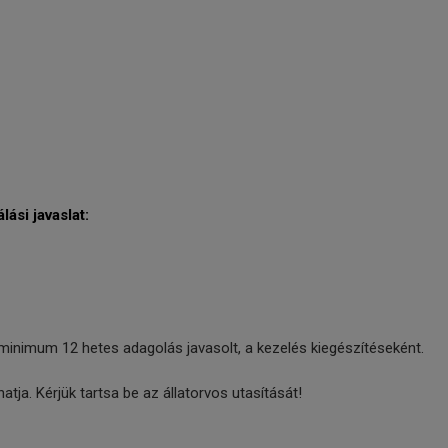
ási javaslat:
inimum 12 hetes adagolás javasolt, a kezelés kiegészítéseként.
tja. Kérjük tartsa be az állatorvos utasítását!