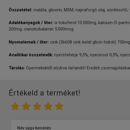
Összetétel:
maláta, glicerin, MSM, napraforgó olaj, sörélesztő, 
Adalékanyagok / liter:
α-tokoferol 10.000mg, kalcium-D-pantote
200mg, cianokobalamin 5.000mcg
Nyomelemek / liter:
cink (3b608 cink-kelát glicin-hidrát) 750m
Analitikai összetevők:
nyersfehérje 9,5%, nyersrost 0,5%, nye
Tárolás:
Gyermekektől elzárva tartandó! Eredeti csomagolásban,
Értékeld a terméket!
Név vagy becenév