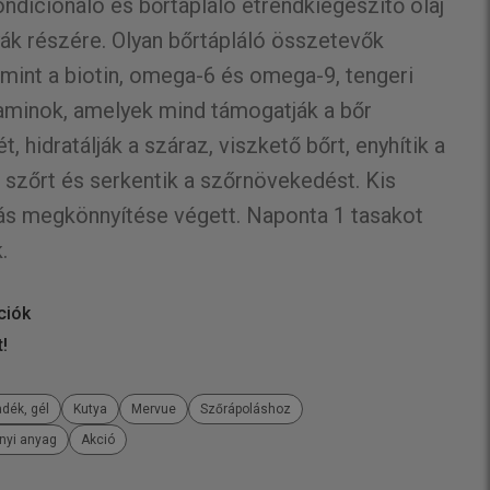
dicionáló és bőrtápláló étrendkiegészítő olaj
yák részére. Olyan bőrtápláló összetevők
 mint a biotin, omega-6 és omega-9, tengeri
itaminok, amelyek mind támogatják a bőr
 hidratálják a száraz, viszkető bőrt, enyhítik a
 a szőrt és serkentik a szőrnövekedést. Kis
ás megkönnyítése végett. Naponta 1 tasakot
.
ciók
t!
adék, gél
Kutya
Mervue
Szőrápoláshoz
ányi anyag
Akció