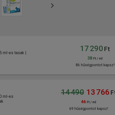
17 290
Ft
5 ml-es tasak |
38
Ft / ml
86 hűségpontot kapsz!
14 490
13 766
F
10 ml-es
ak
46
Ft / ml
69 hűségpontot kapsz!