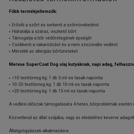
Főbb termékjellemzők:
Erősíti a szőrt és serkenti a szőrnövekedést
Hidratálja a száraz, viszkető bőrt
Támogatja a bőr védőrétegének épségét
Csökkenti a vakaródzást és a nem szezonális vedlést
Mérsékli az allergiás bőrtüneteket
Mervue SuperCoat Dog olaj kutyáknak, napi adag, felhasznál
<10 testtömeg kg: 1 db 5 ml-es tasak naponta
10-20 testtömeg kg: 1 db 10 ml-es tasak naponta
>20 testtömeg kg: 1 db 15 ml-es tasak naponta
A vedlési időszak támogatására 4 hetes, bőrproblémák esetén m
Közvetlenül az állat szájába, vagy az eledeléhez keverve adagolha
Állatgyógyászati alkalmazásra