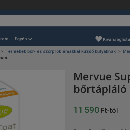
Egyéb
gram
Kívánságlist
Termékek bőr- és szőrproblémákkal küzdő kutyáknak
Me
kban
Mervue Sup
bőrtápláló 
11 590
Ft-tól