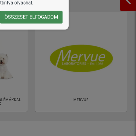
tintva olvashat.
ÖSSZESET ELFOGADOM
BLÉMÁKKAL
MERVUE
K