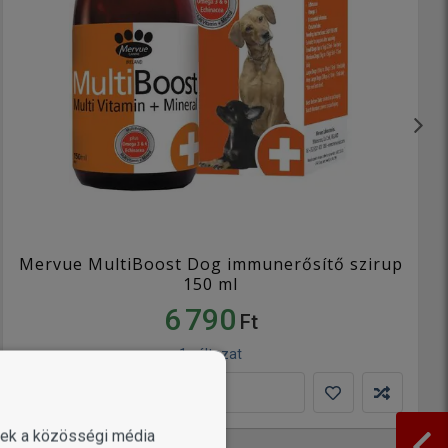
Mervue MultiBoost Dog immunerősítő szirup
150 ml
6 790
Ft
1 változat
KOSÁRBA
enek a közösségi média