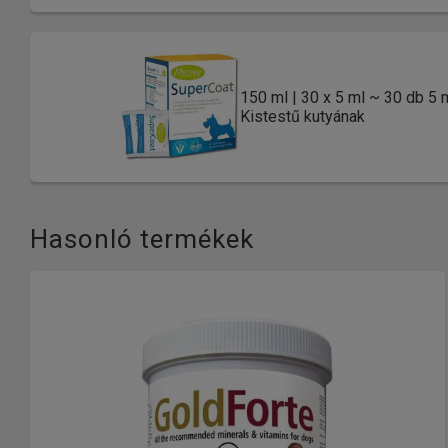
150 ml | 30 x 5 ml ~ 30 db 5 
Kistestű kutyának
Hasonló termékek