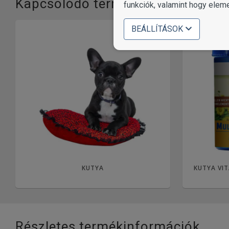
Kapcsolódó termékkategóriák
funkciók, valamint hogy elem
BEÁLLÍTÁSOK
KUTYA
KUTYA VIT
Részletes termékinformációk