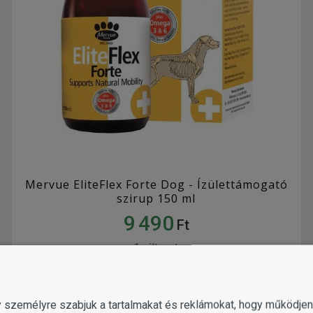
Mervue EliteFlex Forte Dog - Ízülettámogató
szirup 150 ml
9 490
Ft
1 változat
KOSÁRBA
gy személyre szabjuk a tartalmakat és reklámokat, hogy működj