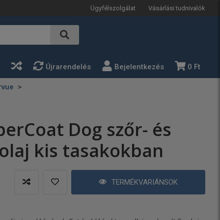
Ügyfélszolgálat
Vásárlási tudnivalók
a
Újrarendelés
Bejelentkezés
0 Ft
rvue
erCoat Dog szőr- és
olaj kis tasakokban
TERMÉKVARIÁNSOK