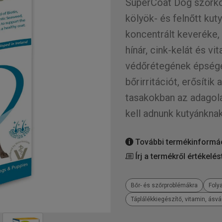
SuperCoat Dog szőrkon
kölyök- és felnőtt kut
koncentrált keveréke,
hínár, cink-kelát és v
védőrétegének épségét,
bőrirritációt, erősítik
tasakokban az adagol
kell adnunk kutyánknak
További termékinformá
Írj a termékről értékelés
Bőr- és szőrproblémákra
Foly
Táplálékkiegészítő, vitamin, ásv