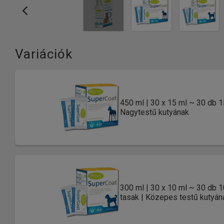
Variációk
450 ml | 30 x 15 ml ~ 30 db 1
Nagytestű kutyának
300 ml | 30 x 10 ml ~ 30 db 
tasak | Közepes testű kutyán