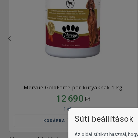
Mervue GoldForte por kutyáknak 1 kg
12 690
Ft
1 változat
Süti beállítások
KOSÁRBA
Az oldal sütiket használ, ho