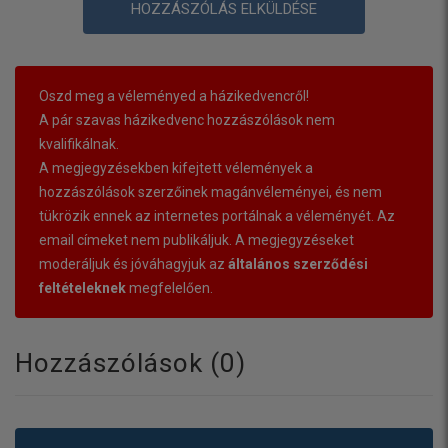
HOZZÁSZÓLÁS ELKÜLDÉSE
Oszd meg a véleményed a házikedvencről!
A pár szavas házikedvenc hozzászólások nem
kvalifikálnak.
A megjegyzésekben kifejtett vélemények a
hozzászólások szerzőinek magánvéleményei, és nem
tükrözik ennek az internetes portálnak a véleményét. Az
email címeket nem publikáljuk. A megjegyzéseket
moderáljuk és jóváhagyjuk az
általános szerződési
feltételeknek
megfelelően.
Hozzászólások (
0
)