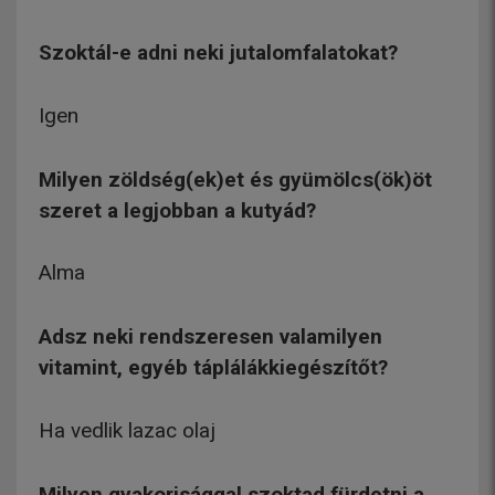
Szoktál-e adni neki jutalomfalatokat?
Igen
Milyen zöldség(ek)et és gyümölcs(ök)öt
szeret a legjobban a kutyád?
Alma
Adsz neki rendszeresen valamilyen
vitamint, egyéb táplálákkiegészítőt?
Ha vedlik lazac olaj
Milyen gyakorisággal szoktad fürdetni a