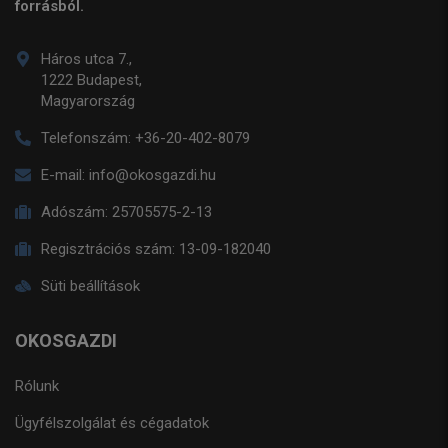
forrásból.
Háros utca 7.,
1222 Budapest,
Magyarország
Telefonszám:
+36-20-402-8079
E-mail:
info@okosgazdi.hu
Adószám:
25705575-2-13
Regisztrációs szám:
13-09-182040
Süti beállítások
OKOSGAZDI
Rólunk
Ügyfélszolgálat és cégadatok