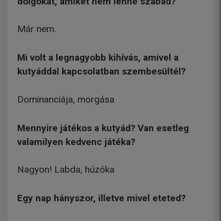
dolgokat, amiket nem lenne szabad?
Már nem.
Mi volt a legnagyobb kihívás, amivel a
kutyáddal kapcsolatban szembesültél?
Dominanciája, morgása
Mennyire játékos a kutyád? Van esetleg
valamilyen kedvenc játéka?
Nagyon! Labda, húzóka
Egy nap hányszor, illetve mivel eteted?