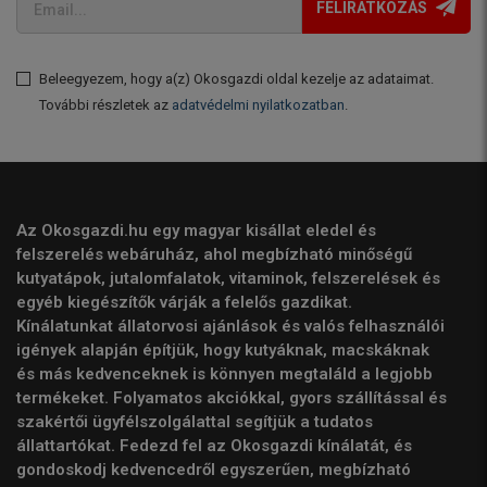
FELIRATKOZÁS
Beleegyezem, hogy a(z) Okosgazdi oldal kezelje az adataimat.
További részletek az
adatvédelmi nyilatkozatban
.
Az Okosgazdi.hu egy magyar kisállat eledel és
felszerelés webáruház, ahol megbízható minőségű
kutyatápok, jutalomfalatok, vitaminok, felszerelések és
egyéb kiegészítők várják a felelős gazdikat.
Kínálatunkat állatorvosi ajánlások és valós felhasználói
igények alapján építjük, hogy kutyáknak, macskáknak
és más kedvenceknek is könnyen megtaláld a legjobb
termékeket. Folyamatos akciókkal, gyors szállítással és
szakértői ügyfélszolgálattal segítjük a tudatos
állattartókat. Fedezd fel az Okosgazdi kínálatát, és
gondoskodj kedvencedről egyszerűen, megbízható