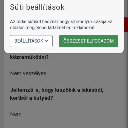
Törzskönyvezett a kutyád? Mit lehet tudni
Süti beállítások
a vérvonaláról, szüleiről?
Az oldal sütiket használ, hogy személyre szabja az
Nincs
oldalon megjelenő tartalmat és reklámokat..
Kutya és kert … mennyire szeret nem
BEÁLLÍTÁSOK
ÖSSZESET ELFOGADOM
hivatásos kert- és tájrendezőként
közreműködni?
Nem veszélyes
Jellemző-e, hogy kiszökik a lakásból,
kertből a kutyád?
Nem