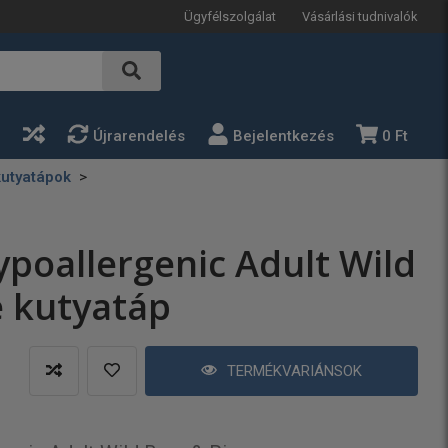
Ügyfélszolgálat
Vásárlási tudnivalók
a
Újrarendelés
Bejelentkezés
0 Ft
kutyatápok
ypoallergenic Adult Wild
e kutyatáp
TERMÉKVARIÁNSOK