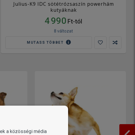
Julius-K9 IDC sötétrózsaszín powerhám
kutyáknak
4 990
Ft-tól
8 változat
MUTASS TÖBBET
enek a közösségi média