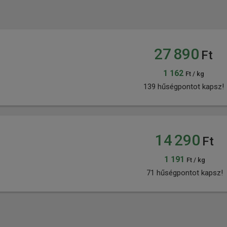
27 890
Ft
1 162
Ft / kg
139 hűségpontot kapsz!
14 290
Ft
1 191
Ft / kg
71 hűségpontot kapsz!