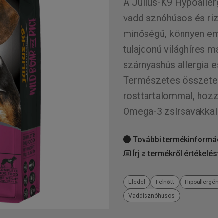
A Julius-K9 Hypoaller
vaddisznóhúsos és riz
minőségű, könnyen em
tulajdonú világhíres m
szárnyashús allergia e
Természetes összetev
rosttartalommal, hozz
Omega-3 zsírsavakkal
További termékinformá
Írj a termékről értékelés
Eledel
Felnőtt
Hipoallergé
Vaddisznóhúsos