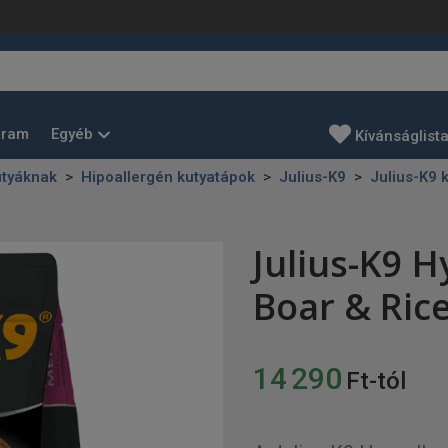
Egyéb
gram
Kívánságlist
utyáknak
Hipoallergén kutyatápok
Julius-K9
Julius-K9 
Julius-K9 H
Boar & Ric
14 290
Ft-tól