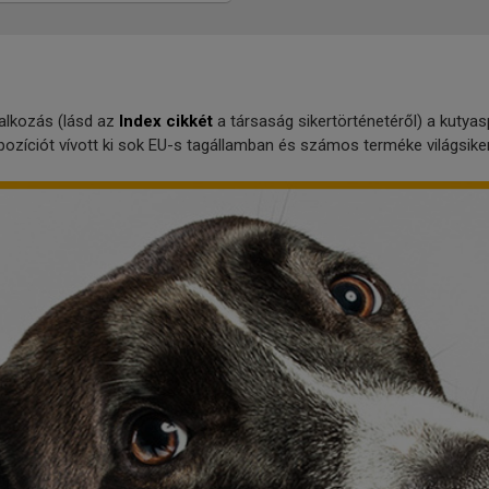
alkozás (lásd az
Index cikkét
a társaság sikertörténetéről) a kutyas
ozíciót vívott ki sok EU-s tagállamban és számos terméke világsiker