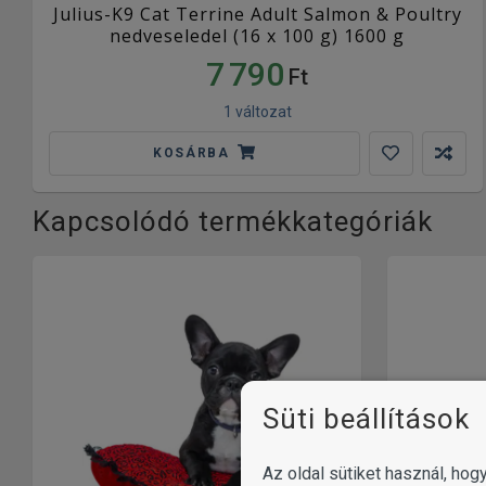
Julius-K9 Cat Terrine Adult Salmon & Poultry
nedveseledel (16 x 100 g) 1600 g
7 790
Ft
1 változat
KOSÁRBA
Kapcsolódó termékkategóriák
Süti beállítások
Az oldal sütiket használ, ho