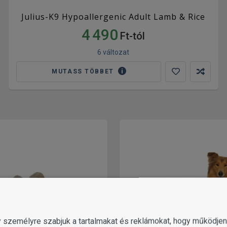
Julius-K9 Hypoallergenic Adult Lamb & Rice
4 490
Ft-tól
6 változat
MUTASS TÖBBET
gy személyre szabjuk a tartalmakat és reklámokat, hogy működj