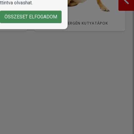
tintva olvashat.
ÖSSZESET ELFOGADOM
ÁKNAK
HIPOALLERGÉN KUTYATÁPOK