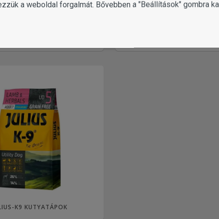
ezzük a weboldal forgalmát. Bővebben a "Beállítások" gombra kat
SZÁRAZ KUTYATÁP
TÁPOK FELNŐTT KUTY
LIUS-K9 KUTYATÁPOK