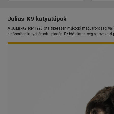
Julius-K9 kutyatápok
A Julius-K9 egy 1997 óta sikeresen működő magyarországi váll
elsősorban kutyahámok - piacán. Ez idő alatt a cég piacvezető p