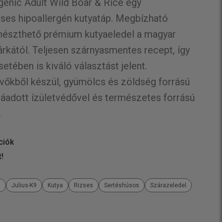
genic Adult Wild Boar & Rice egy
ses hipoallergén kutyatáp. Megbízható
észthető prémium kutyaeledel a magyar
árkától. Teljesen szárnyasmentes recept, így
setében is kiváló választást jelent.
őkből készül, gyümölcs és zöldség forrású
áadott ízületvédővel és természetes forrású
.
ciók
t!
n
Julius-K9
Kutya
Rizses
Sertéshúsos
Szárazeledel