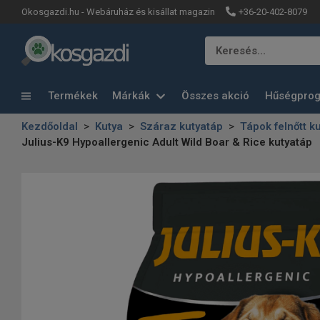
+36-20-402-8079
Okosgazdi.hu - Webáruház és kisállat magazin
Keresés…
Termékek
Márkák
Összes akció
Hűségpro
Kezdőoldal
Kutya
Száraz kutyatáp
Tápok felnőtt k
Julius-K9 Hypoallergenic Adult Wild Boar & Rice kutyatáp