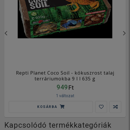
Repti Planet Coco Soil - kókuszrost talaj
terráriumokba 9 l l 635 g
949
Ft
1 változat
KOSÁRBA
Kapcsolódó termékkategóriák