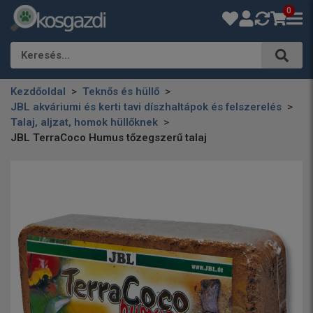
0
Keresés…
Kezdőoldal
Teknős és hüllő
JBL akváriumi és kerti tavi díszhaltápok és felszerelés
Talaj, aljzat, homok hüllőknek
JBL TerraCoco Humus tőzegszerű talaj