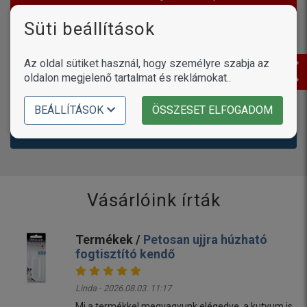
tükrözik ennek az internetes portálnak a véleményét.
Süti beállítások
Értékelések (
0
)
Az oldal sütiket használ, hogy személyre szabja az
oldalon megjelenő tartalmat és reklámokat..
BEÁLLÍTÁSOK
ÖSSZESET ELFOGADOM
Még nincsenek hozzászólások. Légy te az első!
Vásárlóink írták
Termékek /
Petosan ujjra húzható
fogtisztító kendő
Linda - 2026.08.03. 11:17
Mi a termékkel megvagyunk elégedve ,a kutyum is