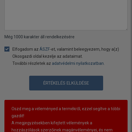
Még
1000
karakter áll rendelkezésére
Elfogadom az
ÁSZF
-et, valamint beleegyezem, hogy a(z)
Okosgazdi oldal kezelje az adataimat.
További részletek az
adatvédelmi nyilatkozatban
.
ÉRTÉKELÉS ELKÜLDÉSE
Oszd meg a véleményed a termékről, ezzel segítve a többi
gazdit!
A megjegyzésekben kifejtett vélemények a
hozzászólások szerzőinek magánvéleményei, és nem