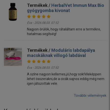
Termékek /
HerbalVet Immun Max Bio
gyógygomba kivonat
Éva - 2026.08.03. 07:52
Nagyon örülök, hogy rátaláltam erre a termékre,
hatalmas segítség!
Termékek /
Moduláris labdapálya
macskáknak villogó labdával
Éva - 2026.08.03. 07:52
A színe nagyon kellemes,jó,hogy sokféleképpen
lehet összerakni,de a cicák sajnos eddig még nem
igen játszottak vele.
További vélemények