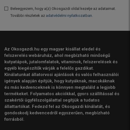
Beleegyezem, hogy a(z) Okosgazdi oldal kezelje az adataimat.
További részletek az
adatvédelmi nyilatkozatban
.
Az Okosgazdi.hu egy magyar kisállat eledel és
felszerelés webáruház, ahol megbízható minőségű
kutyatápok, jutalomfalatok, vitaminok, felszerelések és
egyéb kiegészítők várják a felelős gazdikat.
Kínálatunkat állatorvosi ajánlások és valós felhasználói
igények alapján építjük, hogy kutyáknak, macskáknak
és más kedvenceknek is könnyen megtaláld a legjobb
termékeket. Folyamatos akciókkal, gyors szállítással és
szakértői ügyfélszolgálattal segítjük a tudatos
állattartókat. Fedezd fel az Okosgazdi kínálatát, és
gondoskodj kedvencedről egyszerűen, megbízható
forrásból.