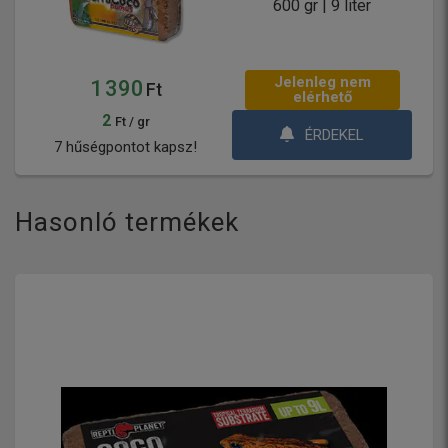
600 gr | 9 liter
Jelenleg nem
1 390
Ft
elérhető
2
Ft / gr
ÉRDEKEL
7 hűségpontot kapsz!
Hasonló termékek