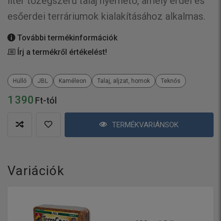
liter tőzegszerű talaj nyerhető, amely erdei és
esőerdei terráriumok kialakításához alkalmas.
További termékinformációk
Írj a termékről értékelést!
Hüllő
JBL
Kaméleon
Talaj, aljzat, homok
Teknős
1 390
Ft-tól
TERMÉKVARIÁNSOK
Variációk