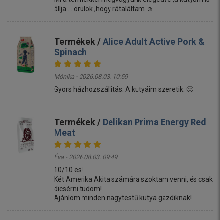
állja ....örülök ,hogy rátaláltam ☺️
Termékek /
Alice Adult Active Pork &
Spinach
Mónika - 2026.08.03. 10:59
Gyors házhozszállitás. A kutyáim szeretik. 🙂
Termékek /
Delikan Prima Energy Red
Meat
Éva - 2026.08.03. 09:49
10/10 es!
Két Amerika Akita számára szoktam venni, és csak
dicsérni tudom!
Ajánlom minden nagytestű kutya gazdiknak!