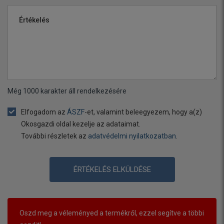
Értékelés
Még
1000
karakter áll rendelkezésére
Elfogadom az
ÁSZF
-et, valamint beleegyezem, hogy a(z)
Okosgazdi oldal kezelje az adataimat.
További részletek az
adatvédelmi nyilatkozatban
.
ÉRTÉKELÉS ELKÜLDÉSE
Oszd meg a véleményed a termékről, ezzel segítve a többi