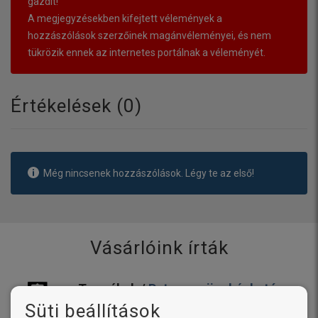
gazdit!
A megjegyzésekben kifejtett vélemények a
hozzászólások szerzőinek magánvéleményei, és nem
tükrözik ennek az internetes portálnak a véleményét.
Értékelések (
0
)
Még nincsenek hozzászólások. Légy te az első!
Vásárlóink írták
Termékek /
Petosan ujjra húzható
fogtisztító kendő
Süti beállítások