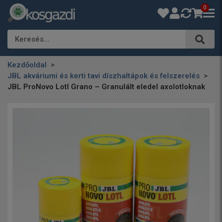
0
Keresés…
Kezdőoldal
JBL akváriumi és kerti tavi díszhaltápok és felszerelés
JBL ProNovo Lotl Grano – Granulált eledel axolotloknak