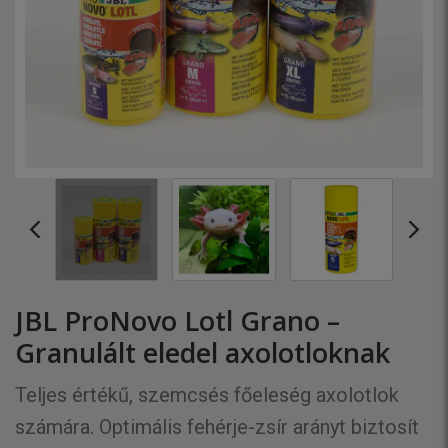
JBL ProNovo Lotl Grano –
Granulált eledel axolotloknak
Teljes értékű, szemcsés főeleség axolotlok
számára. Optimális fehérje-zsír arányt biztosít