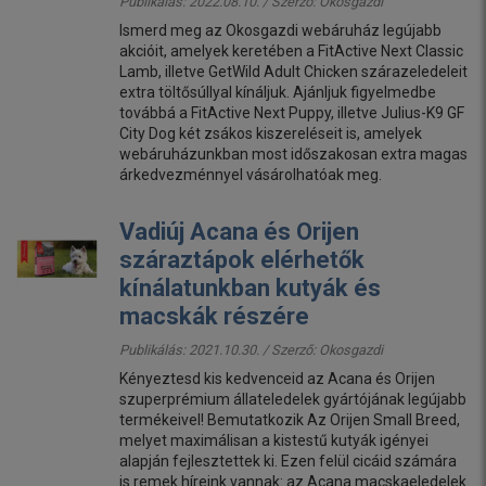
Publikálás: 2022.08.10. / Szerző:
Okosgazdi
Ismerd meg az Okosgazdi webáruház legújabb
akcióit, amelyek keretében a FitActive Next Classic
Lamb, illetve GetWild Adult Chicken szárazeledeleit
extra töltősúllyal kínáljuk. Ajánljuk figyelmedbe
továbbá a FitActive Next Puppy, illetve Julius-K9 GF
City Dog két zsákos kiszereléseit is, amelyek
webáruházunkban most időszakosan extra magas
árkedvezménnyel vásárolhatóak meg.
Vadiúj Acana és Orijen
száraztápok elérhetők
kínálatunkban kutyák és
macskák részére
Publikálás: 2021.10.30. / Szerző:
Okosgazdi
Kényeztesd kis kedvenceid az Acana és Orijen
szuperprémium állateledelek gyártójának legújabb
termékeivel! Bemutatkozik Az Orijen Small Breed,
melyet maximálisan a kistestű kutyák igényei
alapján fejlesztettek ki. Ezen felül cicáid számára
is remek híreink vannak: az Acana macskaeledelek