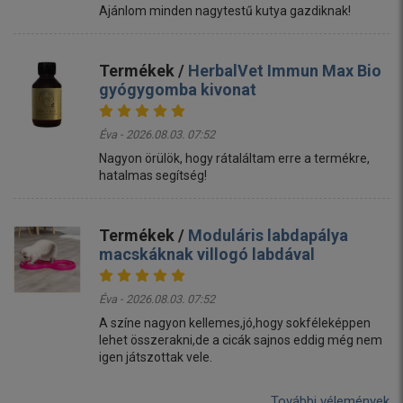
Ajánlom minden nagytestű kutya gazdiknak!
Termékek /
HerbalVet Immun Max Bio
gyógygomba kivonat
Éva - 2026.08.03. 07:52
Nagyon örülök, hogy rátaláltam erre a termékre,
hatalmas segítség!
Termékek /
Moduláris labdapálya
macskáknak villogó labdával
Éva - 2026.08.03. 07:52
A színe nagyon kellemes,jó,hogy sokféleképpen
lehet összerakni,de a cicák sajnos eddig még nem
igen játszottak vele.
További vélemények