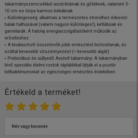
takarmányszemcsékkel axolotloknak és gőtéknek, valamint 3-
10 cm-es törpe karmos békáknak
Különlegesség: alkalmas a természetes étrendhez édesvízi
halak halhúsával (valami nagyon különleges!), kétlábúak és
garnélarák. A halolaj energiaszolgáltatóként működik az
erősítéshez
A kiválasztott összetevők jobb emésztést biztosítanak, és
ezáltal kevesebb vízszennyezést (= kevesebb algát)
Prebiotikus és süllyedő Axolotl takarmány: A takarmányban
lévő speciális élelmi rostok táplálékkal látják el a pozitív
bélbaktériumokat az egészséges emésztés érdekében
Értékeld a terméket!
Név vagy becenév