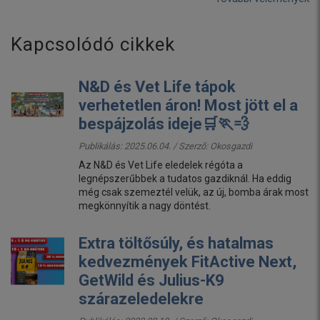
Kapcsolódó cikkek
N&D és Vet Life tápok
verhetetlen áron! Most jött el a
bespájzolás ideje🛒🏃💨
Publikálás: 2025.06.04. / Szerző:
Okosgazdi
Az N&D és Vet Life eledelek régóta a
legnépszerűbbek a tudatos gazdiknál. Ha eddig
még csak szemeztél velük, az új, bomba árak most
megkönnyítik a nagy döntést.
Extra töltősúly, és hatalmas
kedvezmények FitActive Next,
GetWild és Julius-K9
szárazeledelekre