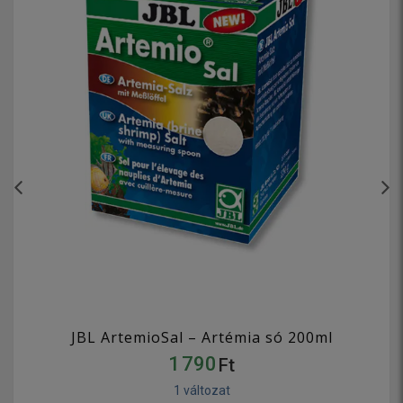
JBL ArtemioSal – Artémia só 200ml
1 790
Ft
1 változat