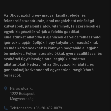
Az Okosgazdi.hu egy magyar kisállat eledel és
felszerelés webáruház, ahol megbízható minőségű
kutyatápok, jutalomfalatok, vitaminok, felszerelések és
egyéb kiegészítők várják a felelős gazdikat.
Kínálatunkat állatorvosi ajánlások és valós felhasználói
igények alapján építjük, hogy kutyáknak, macskáknak
és más kedvenceknek is könnyen megtaláld a legjobb
termékeket. Folyamatos akciókkal, gyors szállítással és
szakértői ügyfélszolgálattal segítjük a tudatos
állattartókat. Fedezd fel az Okosgazdi kínálatát, és
gondoskodj kedvencedről egyszerűen, megbízható
forrásból.
Háros utca 7.,
1222 Budapest,
Magyarország
Telefonszám:
+36-20-402-8079