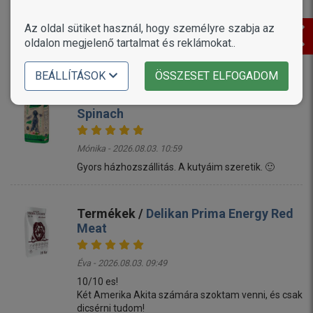
Linda - 2026.08.03. 11:17
Az oldal sütiket használ, hogy személyre szabja az
Mi a termékkel megvagyunk elégedve ,a kutyum is
oldalon megjelenő tartalmat és reklámokat..
állja ....örülök ,hogy rátaláltam ☺️
BEÁLLÍTÁSOK
ÖSSZESET ELFOGADOM
Termékek /
Alice Adult Active Pork &
Spinach
Mónika - 2026.08.03. 10:59
Gyors házhozszállitás. A kutyáim szeretik. 🙂
Termékek /
Delikan Prima Energy Red
Meat
Éva - 2026.08.03. 09:49
10/10 es!
Két Amerika Akita számára szoktam venni, és csak
dicsérni tudom!