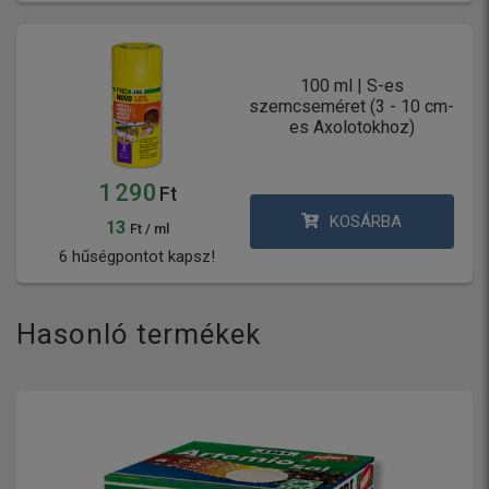
100 ml | S-es
szemcseméret (3 - 10 cm-
es Axolotokhoz)
1 290
Ft
KOSÁRBA
13
Ft / ml
6 hűségpontot kapsz!
Hasonló termékek