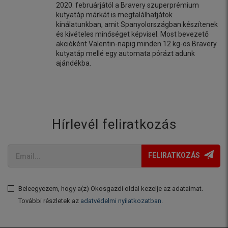
2020. februárjától a Bravery szuperprémium
kutyatáp márkát is megtalálhatjátok
kínálatunkban, amit Spanyolországban készítenek
és kivételes minőséget képvisel. Most bevezető
akcióként Valentin-napig minden 12 kg-os Bravery
kutyatáp mellé egy automata pórázt adunk
ajándékba.
Hírlevél feliratkozás
FELIRATKOZÁS
Beleegyezem, hogy a(z) Okosgazdi oldal kezelje az adataimat.
További részletek az
adatvédelmi nyilatkozatban
.