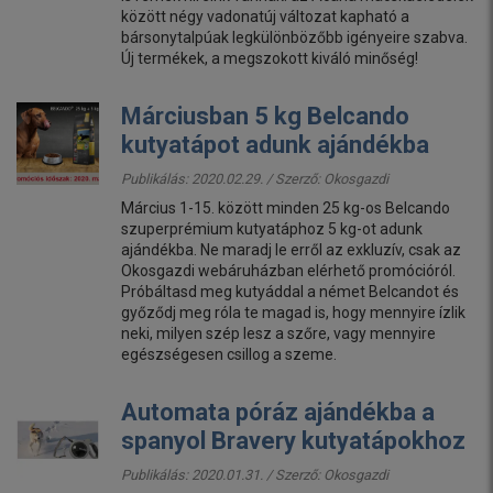
között négy vadonatúj változat kapható a
bársonytalpúak legkülönbözőbb igényeire szabva.
Új termékek, a megszokott kiváló minőség!
Márciusban 5 kg Belcando
kutyatápot adunk ajándékba
Publikálás: 2020.02.29. / Szerző:
Okosgazdi
Március 1-15. között minden 25 kg-os Belcando
szuperprémium kutyatáphoz 5 kg-ot adunk
ajándékba. Ne maradj le erről az exkluzív, csak az
Okosgazdi webáruházban elérhető promócióról.
Próbáltasd meg kutyáddal a német Belcandot és
győződj meg róla te magad is, hogy mennyire ízlik
neki, milyen szép lesz a szőre, vagy mennyire
egészségesen csillog a szeme.
Automata póráz ajándékba a
spanyol Bravery kutyatápokhoz
Publikálás: 2020.01.31. / Szerző:
Okosgazdi