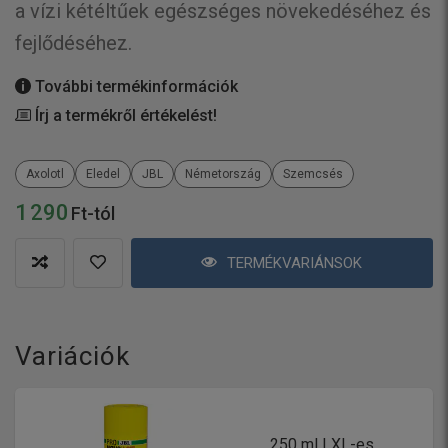
a vízi kétéltűek egészséges növekedéséhez és
fejlődéséhez.
További termékinformációk
Írj a termékről értékelést!
Axolotl
Eledel
JBL
Németország
Szemcsés
1 290
Ft-tól
TERMÉKVARIÁNSOK
Variációk
250 ml | XL-es