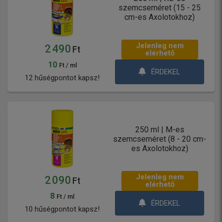
szemcseméret (15 - 25
cm-es Axolotokhoz)
Jelenleg nem
2 490
Ft
elérhető
10
Ft / ml
ÉRDEKEL
12 hűségpontot kapsz!
250 ml | M-es
szemcseméret (8 - 20 cm-
es Axolotokhoz)
Jelenleg nem
2 090
Ft
elérhető
8
Ft / ml
ÉRDEKEL
10 hűségpontot kapsz!