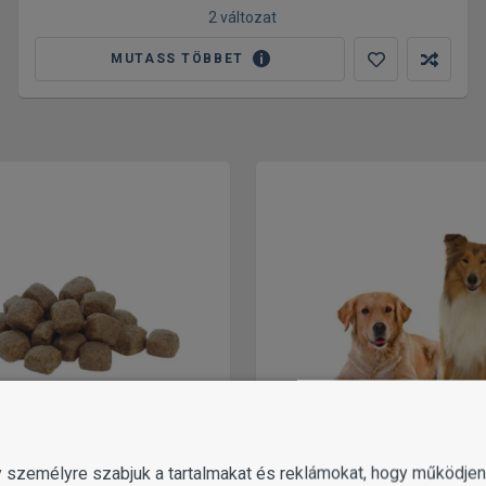
2 változat
MUTASS TÖBBET
gy személyre szabjuk a tartalmakat és reklámokat, hogy működj
SZÁRAZ KUTYATÁP
TÁPOK FELNŐTT KUTY