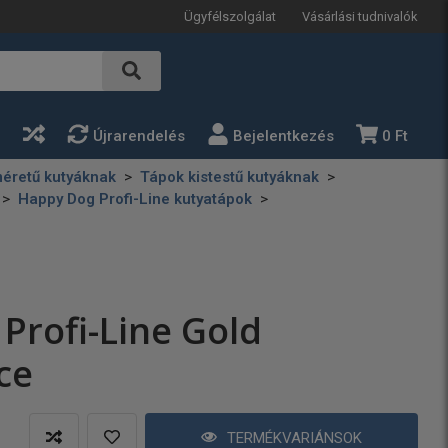
Ügyfélszolgálat
Vásárlási tudnivalók
a
Újrarendelés
Bejelentkezés
0 Ft
éretű kutyáknak
Tápok kistestű kutyáknak
Happy Dog Profi-Line kutyatápok
Profi-Line Gold
ce
TERMÉKVARIÁNSOK