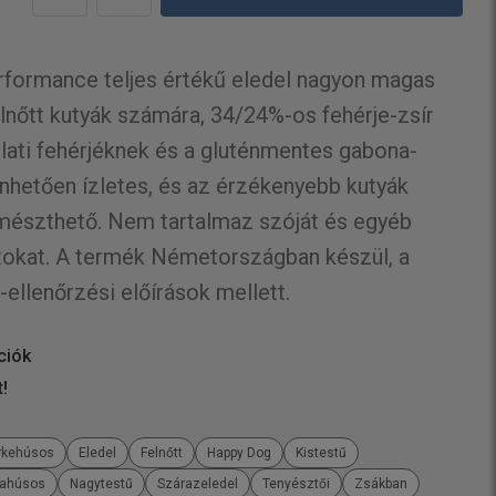
rformance teljes értékű eledel nagyon magas
lnőtt kutyák számára, 34/24%-os fehérje-zsír
llati fehérjéknek és a gluténmentes gabona-
hetően ízletes, és az érzékenyebb kutyák
mészthető. Nem tartalmaz szóját és egyéb
tokat. A termék Németországban készül, a
ellenőrzési előírások mellett.
ciók
t!
rkehúsos
Eledel
Felnőtt
Happy Dog
Kistestű
ahúsos
Nagytestű
Szárazeledel
Tenyésztői
Zsákban