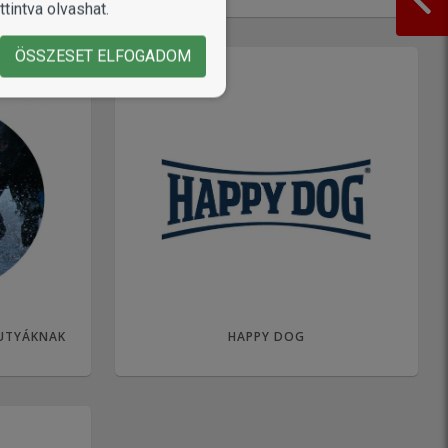
tintva olvashat.
ÖSSZESET ELFOGADOM
UTYÁKNAK
HAPPY DOG