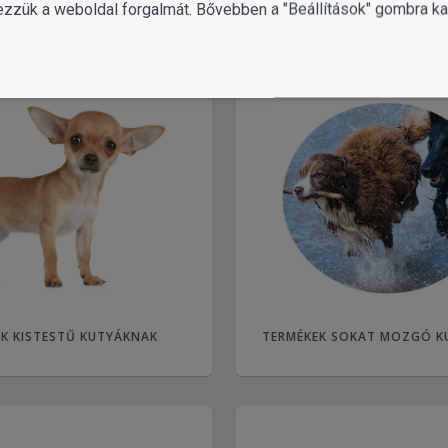
ezzük a weboldal forgalmát. Bővebben a "Beállítások" gombra kat
K KISTESTŰ KUTYÁKNAK
TERMÉKEK SOKAT MOZGÓ K