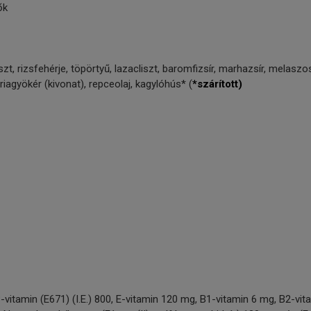
ők
zt, rizsfehérje, töpörtyű, lazacliszt, baromfizsír, marhazsír, melasz
riagyökér (kivonat), repceolaj, kagylóhús* (
*szárított)
-vitamin (E671) (I.E.) 800, E-vitamin 120 mg, B1-vitamin 6 mg, B2-vit