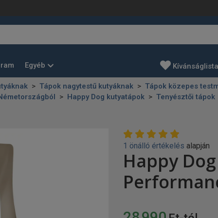
Egyéb
gram
Kívánságlist
utyáknak
Tápok nagytestű kutyáknak
Tápok közepes testm
 Németországból
Happy Dog kutyatápok
Tenyésztői tápok
1 önálló értékelés
alapján
Happy Dog 
Performan
28 990
Ft-tól