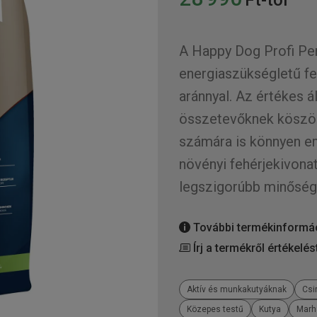
A Happy Dog Profi Pe
energiaszükségletű fe
aránnyal. Az értékes á
összetevőknek köszön
számára is könnyen e
növényi fehérjekivona
legszigorúbb minőség-
További termékinformá
Írj a termékről értékelés
Aktív és munkakutyáknak
Csi
Közepes testű
Kutya
Marh