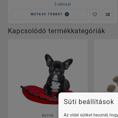
2 változat
MUTASS TÖBBET
Kapcsolódó termékkategóriák
Süti beállítások
Az oldal sütiket használ, ho
KUTYA