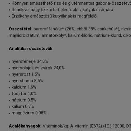
Könnyen emészthető rizs és gluténmentes gabona-összetev
Rendkívül nagy fizikai terhelésű, aktív kutyák számára
Érzékeny emésztésű kutyáknak is megfelelő
Összetétel:
baromfifehérje* (26%, ebből 38% csirkehús*), rizslis
májhidrolizátum, almatörköly*, kálium-klorid, nátrium-klorid, cikó
Analitikai összetevők:
nyersfehérje 34,0%
nyersolajok és zsírok 24,0%
nyersrost 1,5%
nyershamu 8,5%
kalcium 1,6%
foszfor 1,0%
nátrium 0,5%
kálium 0,7%
magnézium 0,08%.
Adalékanyagok:
Vitaminok/kg: A-vitamin (E672) (I.E.) 12000, D3