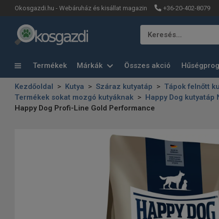
+36-20-402-8079
Okosgazdi.hu - Webáruház és kisállat magazin
Keresés…
Termékek
Márkák
Összes akció
Hűségpro
Kezdőoldal
Kutya
Száraz kutyatáp
Tápok felnőtt k
Termékek sokat mozgó kutyáknak
Happy Dog kutyatáp
Happy Dog Profi-Line Gold Performance