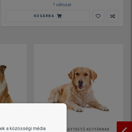
1 változat
KOSÁRBA
enek a közösségi média
ÁKNAK
TÁPOK NAGYTESTŰ KUTYÁKNAK