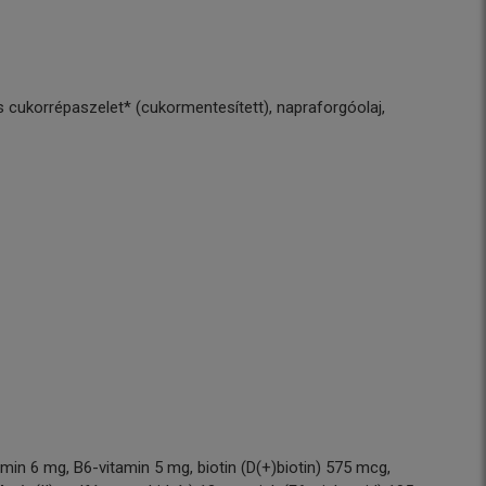
os cukorrépaszelet* (cukormentesített), napraforgóolaj,
amin 6 mg, B6-vitamin 5 mg, biotin (D(+)biotin) 575 mcg,