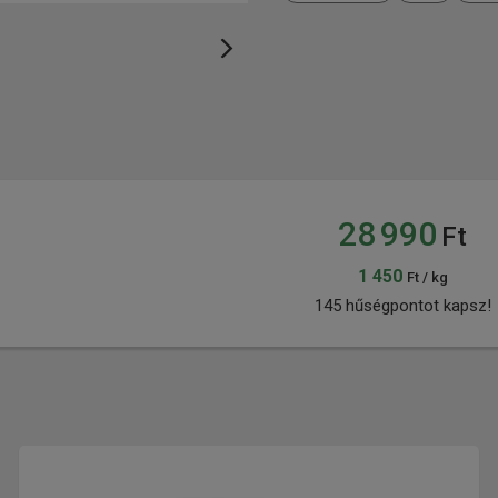
28 990
Ft
1 450
Ft / kg
145 hűségpontot kapsz!