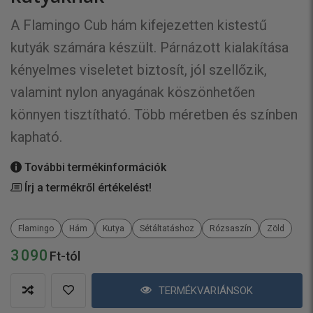
A Flamingo Cub hám kifejezetten kistestű
kutyák számára készült. Párnázott kialakítása
kényelmes viseletet biztosít, jól szellőzik,
valamint nylon anyagának köszönhetően
könnyen tisztítható. Több méretben és színben
kapható.
További termékinformációk
Írj a termékről értékelést!
Flamingo
Hám
Kutya
Sétáltatáshoz
Rózsaszín
Zöld
3 090
Ft-tól
TERMÉKVARIÁNSOK