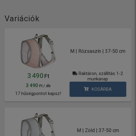
Variációk
M | Rózsaszín | 37-50 cm
Raktáron, szállítás 1-2
3 490
Ft
munkanap
3 490
Ft / db
KOSÁRBA
17 hűségpontot kapsz!
M | Zöld | 37-50 cm