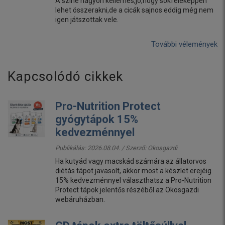
A színe nagyon kellemes,jó,hogy sokféleképpen
lehet összerakni,de a cicák sajnos eddig még nem
igen játszottak vele.
További vélemények
Kapcsolódó cikkek
Pro-Nutrition Protect
gyógytápok 15%
kedvezménnyel
Publikálás: 2026.08.04. / Szerző:
Okosgazdi
Ha kutyád vagy macskád számára az állatorvos
diétás tápot javasolt, akkor most a készlet erejéig
15% kedvezménnyel választhatsz a Pro-Nutrition
Protect tápok jelentős részéből az Okosgazdi
webáruházban.