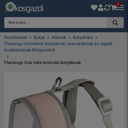
0
Keresés…
Kezdőoldal
Kutya
Hámok
Kutyahám
Flamingo termékek kutyáknak, macskáknak és egyéb
kisállatoknak Belgiumból
Flamingo Cub hám kistestű kutyáknak