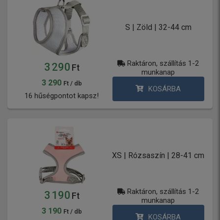
S | Zöld | 32-44 cm
Raktáron, szállítás 1-2
3 290
Ft
munkanap
3 290
Ft / db
KOSÁRBA
16 hűségpontot kapsz!
XS | Rózsaszín | 28-41 cm
Raktáron, szállítás 1-2
3 190
Ft
munkanap
3 190
Ft / db
KOSÁRBA