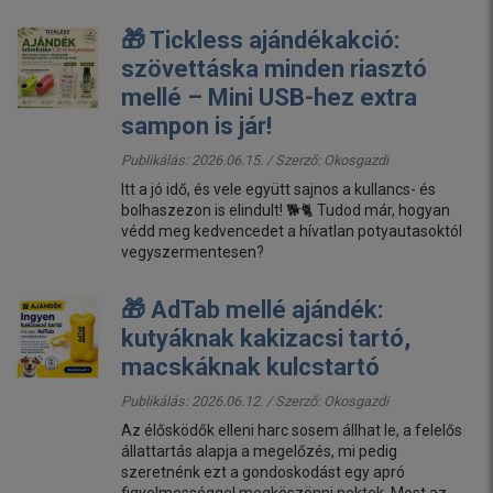
🎁 Tickless ajándékakció:
szövettáska minden riasztó
mellé – Mini USB-hez extra
sampon is jár!
Publikálás: 2026.06.15. / Szerző:
Okosgazdi
Itt a jó idő, és vele együtt sajnos a kullancs- és
bolhaszezon is elindult! 🐕🐈 Tudod már, hogyan
védd meg kedvencedet a hívatlan potyautasoktól
vegyszermentesen?
🎁 AdTab mellé ajándék:
kutyáknak kakizacsi tartó,
macskáknak kulcstartó
Publikálás: 2026.06.12. / Szerző:
Okosgazdi
Az élősködők elleni harc sosem állhat le, a felelős
állattartás alapja a megelőzés, mi pedig
szeretnénk ezt a gondoskodást egy apró