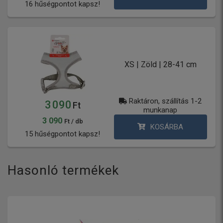
16 hűségpontot kapsz!
XS | Zöld | 28-41 cm
Raktáron, szállítás 1-2
3 090
Ft
munkanap
3 090
Ft / db
KOSÁRBA
15 hűségpontot kapsz!
Hasonló termékek