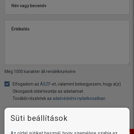
Név vagy becenév
Értékelés
Még
1000
karakter áll rendelkezésére
Elfogadom az
ÁSZF
-et, valamint beleegyezem, hogy a(z)
Okosgazdi oldal kezelje az adataimat.
További részletek az
adatvédelmi nyilatkozatban
.
Süti beállítások
ÉRTÉKELÉS ELKÜLDÉSE
Az oldal sütiket használ, hogy személyre szabja az