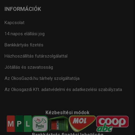
INFORMÁCIÓK
Kapcsolat
14 napos elállási jog
Bankkártyás fizetés
Házhoszállítás futárszolgálattal
Jótállás és szavatosság
Az OkosGazdi.hu tárhely szolgáltatója
Az Okosgazdi Kft. adatvédelmi és adatkezelési szabályzata
Kézbesítési módok
Bankkártyás fizetési lehetőség