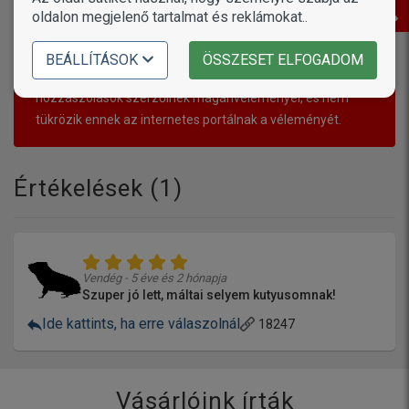
oldalon megjelenő tartalmat és reklámokat..
Oszd meg a véleményed a termékről, ezzel segítve a többi
gazdit!
BEÁLLÍTÁSOK
ÖSSZESET ELFOGADOM
A megjegyzésekben kifejtett vélemények a
hozzászólások szerzőinek magánvéleményei, és nem
tükrözik ennek az internetes portálnak a véleményét.
Értékelések (
1
)
Vendég - 5 éve és 2 hónapja
Szuper jó lett, máltai selyem kutyusomnak!
Ide kattints, ha erre válaszolnál
18247
Vásárlóink írták