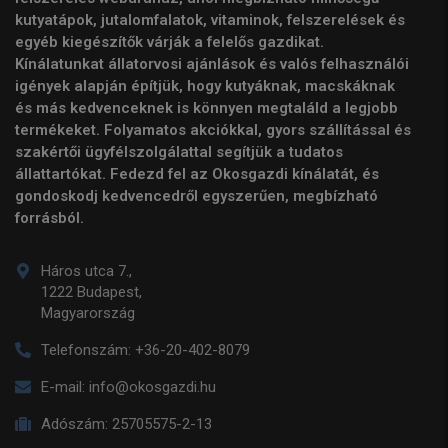
kutyatápok, jutalomfalatok, vitaminok, felszerelések és
egyéb kiegészítők várják a felelős gazdikat.
Kínálatunkat állatorvosi ajánlások és valós felhasználói
igények alapján építjük, hogy kutyáknak, macskáknak
és más kedvenceknek is könnyen megtaláld a legjobb
termékeket. Folyamatos akciókkal, gyors szállítással és
szakértői ügyfélszolgálattal segítjük a tudatos
állattartókat. Fedezd fel az Okosgazdi kínálatát, és
gondoskodj kedvencedről egyszerűen, megbízható
forrásból.
Háros utca 7.,
1222 Budapest,
Magyarország
Telefonszám:
+36-20-402-8079
E-mail:
info@okosgazdi.hu
Adószám:
25705575-2-13