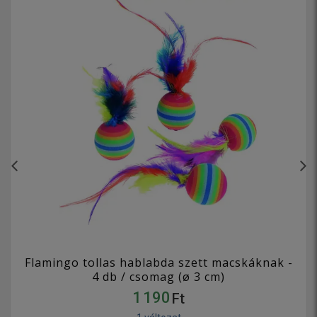
Flamingo tollas hablabda szett macskáknak -
4 db / csomag (ø 3 cm)
1 190
Ft