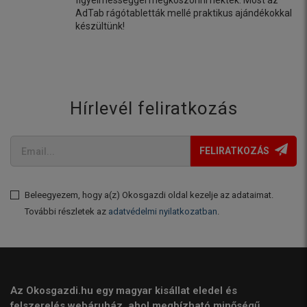
figyelmességgel megköszönni nektek. Most az
AdTab rágótabletták mellé praktikus ajándékokkal
készültünk!
Hírlevél feliratkozás
FELIRATKOZÁS
Beleegyezem, hogy a(z) Okosgazdi oldal kezelje az adataimat.
További részletek az
adatvédelmi nyilatkozatban
.
Az Okosgazdi.hu egy magyar kisállat eledel és
felszerelés webáruház, ahol megbízható minőségű