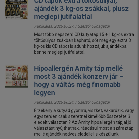
CD tápok extra töltősúllyal,
ajándék 3 kg-os zsákkal, plusz
meglepi jutifalattal
Publikálás: 2026.07.27. / Szerző:
Okosgazdi
Most több népszerű CD kutyatáp 15 + 1 kg-os extra
töltősúlyos zsákban kapható, sőt még egy extra 3
kg-os kis CD tápot is adunk hozzájuk ajándékba,
benne meglepi jutifalattal.
Hipoallergén Amity táp mellé
most 3 ajándék konzerv jár –
hogy a váltás még finomabb
legyen
Publikálás: 2026.06.24. / Szerző:
Okosgazdi
Érzékeny a kutyád gyomra, viszket, vakarózik, vagy
egyszerűen csak szeretnél kímélőbb összetételű
eledelt választani? Az Amity hipoallergén tápjai jó
választást nyújthatnak, ráadásul most a száraztáp
mellé ajándék nedves eledellel is készülünk.