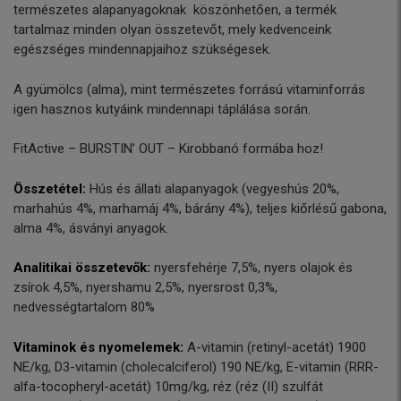
természetes alapanyagoknak köszönhetően, a termék
tartalmaz minden olyan összetevőt, mely kedvenceink
egészséges mindennapjaihoz szükségesek.
A gyümölcs (alma), mint természetes forrású vitaminforrás
igen hasznos kutyáink mindennapi táplálása során.
FitActive – BURSTIN’ OUT – Kirobbanó formába hoz!
Összetétel:
Hús és állati alapanyagok (vegyeshús 20%,
marhahús 4%, marhamáj 4%, bárány 4%), teljes kiőrlésű gabona,
alma 4%, ásványi anyagok.
Analitikai összetevők:
nyersfehérje 7,5%, nyers olajok és
zsírok 4,5%, nyershamu 2,5%, nyersrost 0,3%,
nedvességtartalom 80%
Vitaminok és nyomelemek:
A-vitamin (retinyl-acetát) 1900
NE/kg, D3-vitamin (cholecalciferol) 190 NE/kg, E-vitamin (RRR-
alfa-tocopheryl-acetát) 10mg/kg, réz (réz (II) szulfát