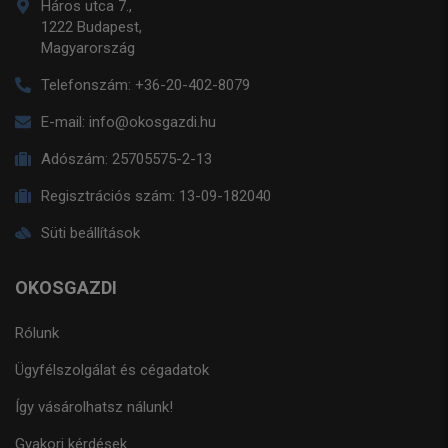
Háros utca 7.,
1222 Budapest,
Magyarország
Telefonszám:
+36-20-402-8079
E-mail:
info@okosgazdi.hu
Adószám:
25705575-2-13
Regisztrációs szám:
13-09-182040
Süti beállítások
OKOSGAZDI
Rólunk
Ügyfélszolgálat és cégadatok
Így vásárolhatsz nálunk!
Gyakori kérdések