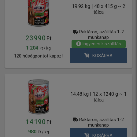
19.92 kg | 48 x 415 g ~ 2
tálca
Raktáron, szállítás 1-2
23 990
munkanap
Ft
Ingyenes kiszállítás
1 204
Ft / kg
KOSÁRBA
120 hűségpontot kapsz!
14.48 kg | 12 x 1240 g ~ 1
tálca
Raktáron, szállítás 1-2
14 190
Ft
munkanap
980
Ft / kg
KOSÁRBA