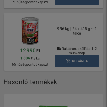
71 hűségpontot kapsz!
9.96 kg | 24 x 415 g ~ 1
tálca
Raktáron, szállítás 1-2
12 990
Ft
munkanap
1 304
Ft / kg
KOSÁRBA
65 hűségpontot kapsz!
Hasonló termékek