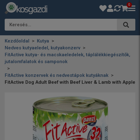
0
Keresés…
Kezdőoldal
Kutya
Nedves kutyaeledel, kutyakonzerv
FitActive kutya- és macskaeledelek, táplálékkiegészítők,
jutalomfalatok és samponok
FitActive konzervek és nedvestápok kutyáknak
FitActive Dog Adult Beef with Beef Liver & Lamb with Apple