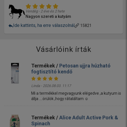
Vendég - 2 éve és 2 hete
Nagyon szereti a kutyám
Ide kattints, ha erre válaszolnál
15821
Vásárlóink írták
Termékek /
Petosan ujjra húzható
fogtisztító kendő
Linda - 2026.08.03. 11:17
Mi a termékkel megvagyunk elégedve ,a kutyum is
állja ....örülök ,hogy rátaláltam ☺️
Termékek /
Alice Adult Active Pork &
Spinach