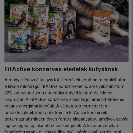
FitActive konzerves eledelek kutyáknak
A magyar Panzi által gyártott termékek sorában megtalálhatod
a kiváló minőségű FitActive konzerveket is, amelyek minimum
32%-os hústartalma garantálja kutyád laktató és ízletes
lakomáját. A FitActive konzerves eledelek jól emészhetőek és
magas energiatartalmúak. A változatos természetes
összetevőknek köszönhetően, a FitActive konzervek
tartalmaznak minden olyan fontos alapanyagot, amelyek kutyád
egészséges táplálásához szükségesek. A különböző állati
fehérjeforrások - pl. csirke, liba, nyúl, bárány, hal, sertés, máj