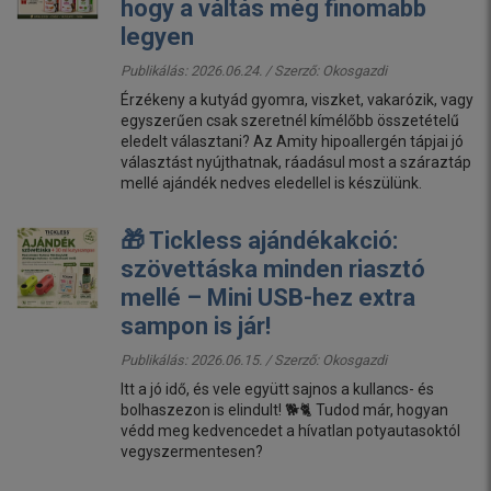
hogy a váltás még finomabb
legyen
Publikálás: 2026.06.24. / Szerző:
Okosgazdi
Érzékeny a kutyád gyomra, viszket, vakarózik, vagy
egyszerűen csak szeretnél kímélőbb összetételű
eledelt választani? Az Amity hipoallergén tápjai jó
választást nyújthatnak, ráadásul most a száraztáp
mellé ajándék nedves eledellel is készülünk.
🎁 Tickless ajándékakció:
szövettáska minden riasztó
mellé – Mini USB-hez extra
sampon is jár!
Publikálás: 2026.06.15. / Szerző:
Okosgazdi
Itt a jó idő, és vele együtt sajnos a kullancs- és
bolhaszezon is elindult! 🐕🐈 Tudod már, hogyan
védd meg kedvencedet a hívatlan potyautasoktól
vegyszermentesen?