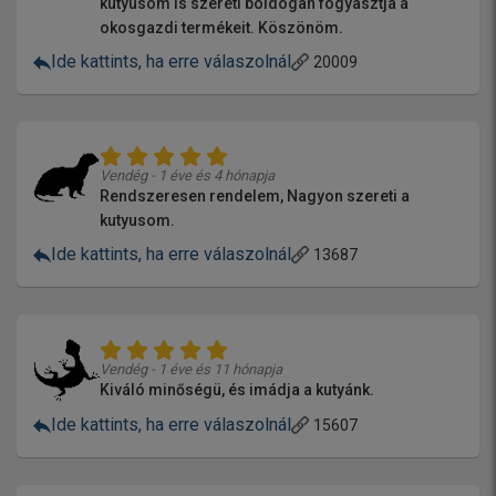
kutyusom is szereti boldogan fogyasztja a
okosgazdi termékeit. Köszönöm.
Ide kattints, ha erre válaszolnál
20009
Vendég - 1 éve és 4 hónapja
Rendszeresen rendelem, Nagyon szereti a
kutyusom.
Ide kattints, ha erre válaszolnál
13687
Vendég - 1 éve és 11 hónapja
Kiváló minőségü, és imádja a kutyánk.
Ide kattints, ha erre válaszolnál
15607