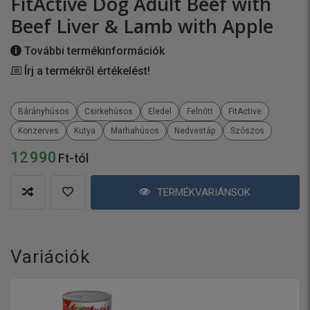
FitActive Dog Adult Beef with
Beef Liver & Lamb with Apple
További termékinformációk
Írj a termékről értékelést!
Bárányhúsos
Csirkehúsos
Eledel
Felnőtt
FitActive
Konzerves
Kutya
Marhahúsos
Nedvestáp
Szószos
12 990
Ft-tól
TERMÉKVARIÁNSOK
Variációk