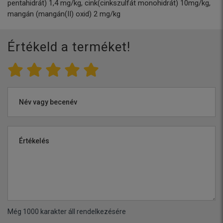
pentahidrát) 1,4 mg/kg, cink(cinkszulfát monohidrát) 10mg/kg,
mangán (mangán(II) oxid) 2 mg/kg
Értékeld a terméket!
Név vagy becenév
Értékelés
Még
1000
karakter áll rendelkezésére