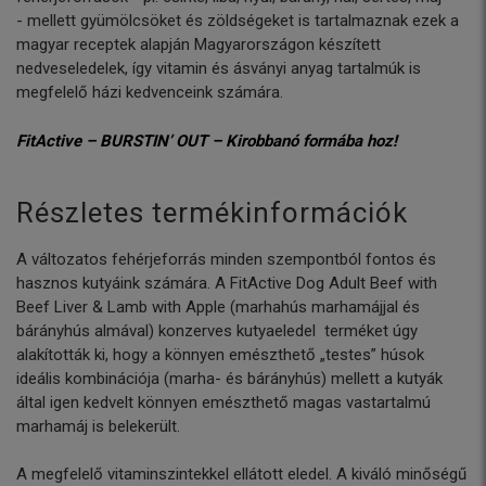
- mellett gyümölcsöket és zöldségeket is tartalmaznak ezek a
magyar receptek alapján Magyarországon készített
nedveseledelek, így vitamin és ásványi anyag tartalmúk is
megfelelő házi kedvenceink számára.
FitActive – BURSTIN’ OUT – Kirobbanó formába hoz!
Részletes termékinformációk
A változatos fehérjeforrás minden szempontból fontos és
hasznos kutyáink számára. A FitActive Dog Adult Beef with
Beef Liver & Lamb with Apple (marhahús marhamájjal és
bárányhús almával) konzerves kutyaeledel terméket úgy
alakították ki, hogy a könnyen emészthető „testes” húsok
ideális kombinációja (marha- és bárányhús) mellett a kutyák
által igen kedvelt könnyen emészthető magas vastartalmú
marhamáj is belekerült.
A megfelelő vitaminszintekkel ellátott eledel. A kiváló minőségű