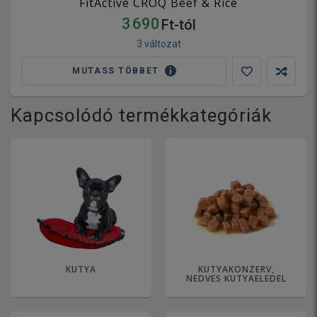
FitActive CROQ Beef & Rice
3 690
Ft-tól
3 változat
MUTASS TÖBBET
Kapcsolódó termékkategóriák
KUTYA
KUTYAKONZERV,
NEDVES KUTYAELEDEL