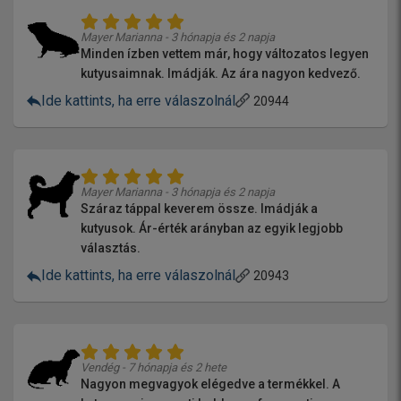
Mayer Marianna - 3 hónapja és 2 napja
Minden ízben vettem már, hogy változatos legyen
kutyusaimnak. Imádják. Az ára nagyon kedvező.
Ide kattints, ha erre válaszolnál
20944
Mayer Marianna - 3 hónapja és 2 napja
Száraz táppal keverem össze. Imádják a
kutyusok. Ár-érték arányban az egyik legjobb
választás.
Ide kattints, ha erre válaszolnál
20943
Vendég - 7 hónapja és 2 hete
Nagyon megvagyok elégedve a termékkel. A