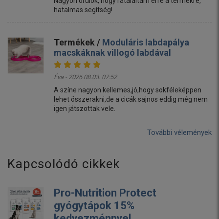
Nagyon örülök, hogy rátaláltam erre a termékre,
hatalmas segítség!
Termékek /
Moduláris labdapálya
macskáknak villogó labdával
Éva - 2026.08.03. 07:52
A színe nagyon kellemes,jó,hogy sokféleképpen
lehet összerakni,de a cicák sajnos eddig még nem
igen játszottak vele.
További vélemények
Kapcsolódó cikkek
Pro-Nutrition Protect
gyógytápok 15%
kedvezménnyel