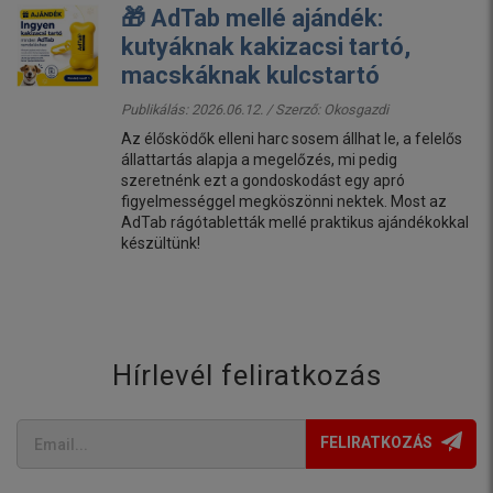
🎁 AdTab mellé ajándék:
kutyáknak kakizacsi tartó,
macskáknak kulcstartó
Publikálás: 2026.06.12. / Szerző:
Okosgazdi
Az élősködők elleni harc sosem állhat le, a felelős
állattartás alapja a megelőzés, mi pedig
szeretnénk ezt a gondoskodást egy apró
figyelmességgel megköszönni nektek. Most az
AdTab rágótabletták mellé praktikus ajándékokkal
készültünk!
Hírlevél feliratkozás
FELIRATKOZÁS