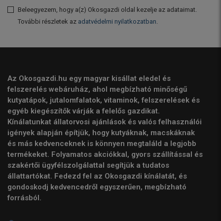
Beleegyezem, hogy a(z) Okosgazdi oldal kezelje az adataimat.
További részletek az
adatvédelmi nyilatkozatban
.
Az Okosgazdi.hu egy magyar kisállat eledel és
felszerelés webáruház, ahol megbízható minőségű
kutyatápok, jutalomfalatok, vitaminok, felszerelések és
egyéb kiegészítők várják a felelős gazdikat.
Kínálatunkat állatorvosi ajánlások és valós felhasználói
igények alapján építjük, hogy kutyáknak, macskáknak
és más kedvenceknek is könnyen megtaláld a legjobb
termékeket. Folyamatos akciókkal, gyors szállítással és
szakértői ügyfélszolgálattal segítjük a tudatos
állattartókat. Fedezd fel az Okosgazdi kínálatát, és
gondoskodj kedvencedről egyszerűen, megbízható
forrásból.