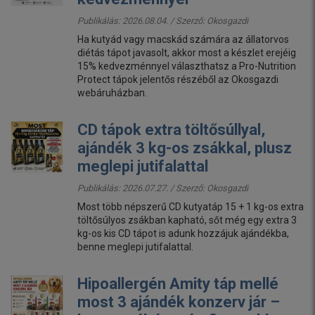
Publikálás: 2026.08.04. / Szerző:
Okosgazdi
Ha kutyád vagy macskád számára az állatorvos
diétás tápot javasolt, akkor most a készlet erejéig
15% kedvezménnyel választhatsz a Pro-Nutrition
Protect tápok jelentős részéből az Okosgazdi
webáruházban.
CD tápok extra töltősúllyal,
ajándék 3 kg-os zsákkal, plusz
meglepi jutifalattal
Publikálás: 2026.07.27. / Szerző:
Okosgazdi
Most több népszerű CD kutyatáp 15 + 1 kg-os extra
töltősúlyos zsákban kapható, sőt még egy extra 3
kg-os kis CD tápot is adunk hozzájuk ajándékba,
benne meglepi jutifalattal.
Hipoallergén Amity táp mellé
most 3 ajándék konzerv jár –