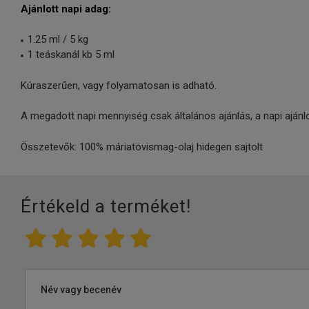
Ajánlott napi adag:
1.25 ml / 5 kg
1 teáskanál kb 5 ml
Kúraszerűen, vagy folyamatosan is adható.
A megadott napi mennyiség csak általános ajánlás, a napi ajánlott
Összetevők: 100% máriatövismag-olaj hidegen sajtolt
Értékeld a terméket!
Név vagy becenév