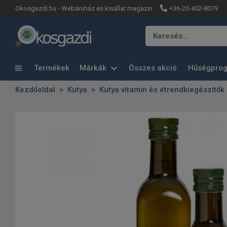
+36-20-402-8079
Okosgazdi.hu - Webáruház és kisállat magazin
Keresés…
Termékek
Márkák
Összes akció
Hűségpro
Kezdőoldal
Kutya
Kutya vitamin és étrendkiegészítők