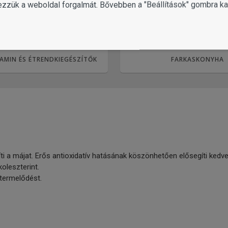
ezzük a weboldal forgalmát. Bővebben a "Beállítások" gombra kat
AMIN ÉS ÉTRENDKIEGÉSZÍTŐK
FARKASKONYHA
íti a májat. Erős antioxidatív hatásának köszönhetően elősegíti ked
oleszterint.
 termelődést.