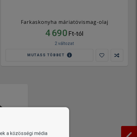
Farkaskonyha máriatövismag-olaj
4 690
Ft-tól
2 változat
MUTASS TÖBBET
enek a közösségi média