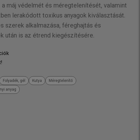
i a máj védelmét és méregtelenítését, valamint
ben lerakódott toxikus anyagok kiválasztását.
es szerek alkalmazása, féreghajtás és
 után is az étrend kiegészítésére.
ciók
t!
Folyadék, gél
Kutya
Méregtelenítő
ányi anyag