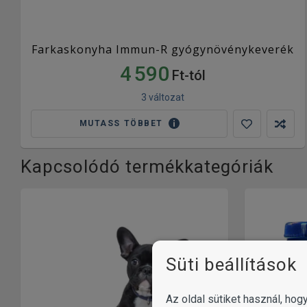
Farkaskonyha Immun-R gyógynövénykeverék
4 590
Ft-tól
3 változat
MUTASS TÖBBET
Kapcsolódó termékkategóriák
Süti beállítások
Az oldal sütiket használ, ho