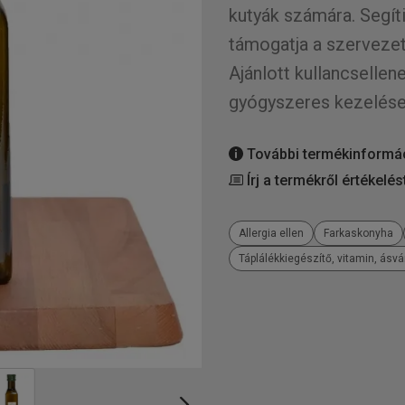
kutyák számára. Segít
támogatja a szervezet
Ajánlott kullancsellen
gyógyszeres kezelések
További termékinformá
Írj a termékről értékelés
Allergia ellen
Farkaskonyha
Táplálékkiegészítő, vitamin, ásv