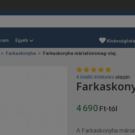
Egyéb
gram
Kívánságlist
Farkaskonyha
Farkaskonyha máriatövismag-olaj
4 önálló értékelés
alapján
Farkaskony
4 690
Ft-tól
A Farkaskonyha mária