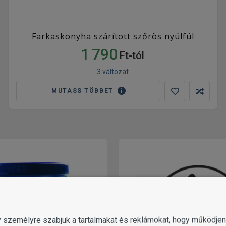
Farkaskonyha szárított szőrös nyúlfül
1 790
Ft-tól
3 változat
MUTASS TÖBBET
gy személyre szabjuk a tartalmakat és reklámokat, hogy működj