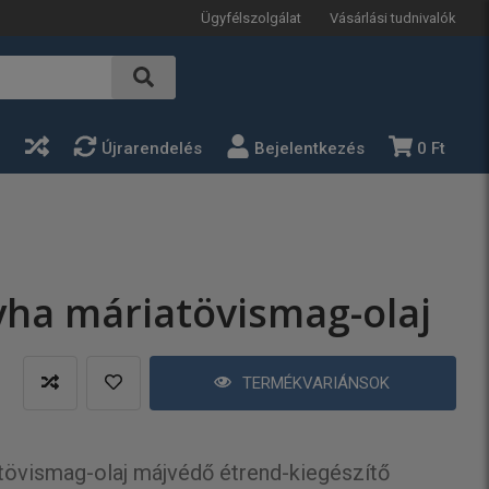
Ügyfélszolgálat
Vásárlási tudnivalók
a
Újrarendelés
Bejelentkezés
0 Ft
ha máriatövismag-olaj
TERMÉKVARIÁNSOK
tövismag-olaj májvédő étrend-kiegészítő