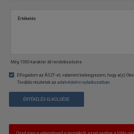
Értékelés
Még
1000
karakter áll rendelkezésére
Elfogadom az
ÁSZF
-et, valamint beleegyezem, hogy a(z) Oko
További részletek az
adatvédelmi nyilatkozatban
.
ÉRTÉKELÉS ELKÜLDÉSE
Oszd meg a véleményed a termékről, ezzel segítve a többi gaz