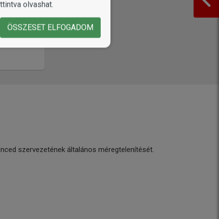
tintva olvashat.
ÖSSZESET ELFOGADOM
venced szervezetének általános méregtelenítését.