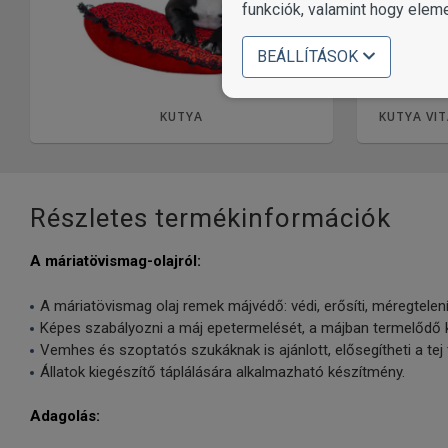
funkciók, valamint hogy elem
BEÁLLÍTÁSOK
KUTYA
KUTYA VIT
Részletes termékinformációk
A máriatövismag-olajról:
A máriatövismag olaj remek májvédő: védi, erősíti, méregtelen
Képes szabályozni a máj epetermelését, a májban termelődő k
Vemhes és szoptatós szukáknak is ajánlott, elősegítheti a tej
Állatok kiegészítő táplálására alkalmazható készítmény.
Adagolás: