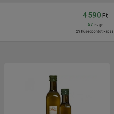
4 590
Ft
57
Ft / gr
23 hűségpontot kapsz