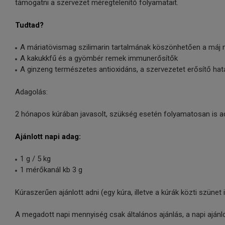
támogatni a szervezet méregtelenítő folyamatait.
Tudtad?
A máriatövismag szilimarin tartalmának köszönhetően a má
A kakukkfű és a gyömbér remek immunerősítők
A ginzeng természetes antioxidáns, a szervezetet erősítő hat
Adagolás:
2 hónapos kúrában javasolt, szükség esetén folyamatosan is a
Ajánlott napi adag:
1 g / 5 kg
1 mérőkanál kb 3 g
Kúraszerűen ajánlott adni (egy kúra, illetve a kúrák közti szünet
A megadott napi mennyiség csak általános ajánlás, a napi ajánlott