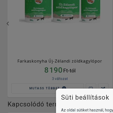
Farkaskonyha Új-Zélandi zöldkagylópor
8 190
Ft-tól
3 változat
MUTASS TÖBBET
Süti beállítások
Kapcsolódó termékkategóriák
Az oldal sütiket használ, ho