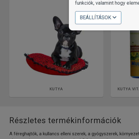
funkciók, valamint hogy elem
BEÁLLÍTÁSOK
KUTYA
KUTYA VIT
Részletes termékinformációk
A féreghajtók, a kullancs elleni szerek, a gyógyszerek, környez