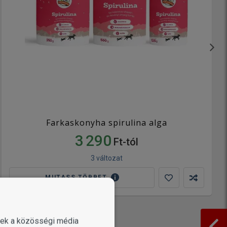
Farkaskonyha spirulina alga
3 290
Ft-tól
3 változat
MUTASS TÖBBET
enek a közösségi média