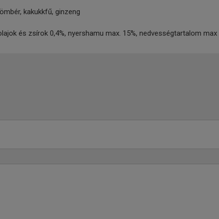
yömbér, kakukkfű, ginzeng
 olajok és zsírok 0,4%, nyershamu max. 15%, nedvességtartalom max