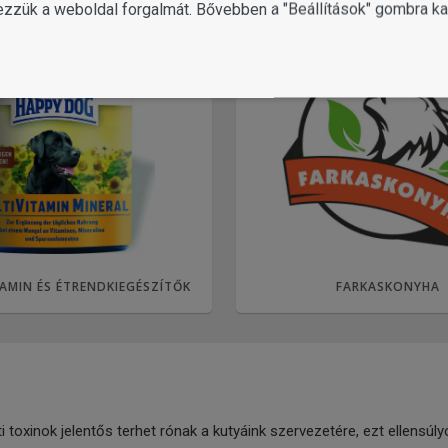
ezzük a weboldal forgalmát. Bővebben a "Beállítások" gombra kat
AMIN ÉS ÉTRENDKIEGÉSZÍTŐK
FARKASKONYHA
eti toxinok jelentős terhet rónak a kutyáink szervezetére, ezt ellen