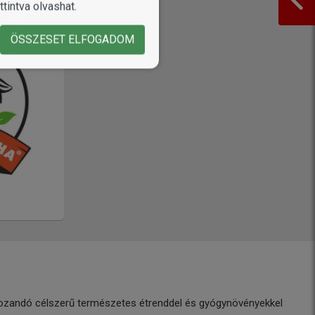
tintva olvashat.
ÖSSZESET ELFOGADOM
súlyozandó célszerű természetes étrenddel és gyógynövényekkel