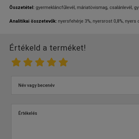
Összetétel:
gyermekláncfűlevél, máriatövismag, csalánlevél, g
Analitikai összetevők:
nyersfehérje 3%, nyersrost 0,8%, nyers
Értékeld a terméket!
Név vagy becenév
Értékelés