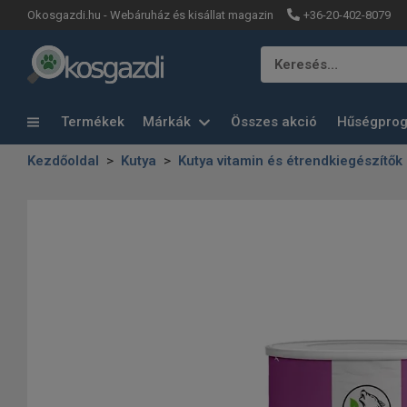
+36-20-402-8079
Okosgazdi.hu - Webáruház és kisállat magazin
Keresés…
Termékek
Márkák
Összes akció
Hűségpro
Kezdőoldal
Kutya
Kutya vitamin és étrendkiegészítők