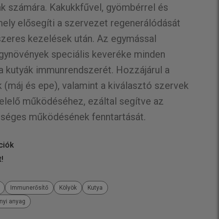
k számára. Kakukkfűvel, gyömbérrel és
mely elősegíti a szervezet regenerálódását
zeres kezelések után. Az egymással
ógynövények speciális keveréke minden
a kutyák immunrendszerét. Hozzájárul a
 (máj és epe), valamint a kiválasztó szervek
elelő működéséhez, ezáltal segítve az
séges működésének fenntartását.
ciók
t!
Immunerősítő
Kölyök
Kutya
ányi anyag