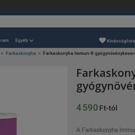
Egyéb
gram
Kívánságlist
Farkaskonyha
Farkaskonyha Immun-R gyógynövénykever
Farkaskon
gyógynövé
4 590
Ft-tól
A Farkaskonyha Immu