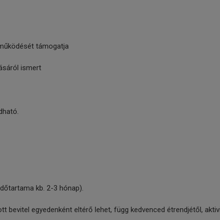
j működését támogatja
ásáról ismert
dható.
 időtartama kb. 2-3 hónap).
 bevitel egyedenként eltérő lehet, függ kedvenced étrendjétől, aktivit