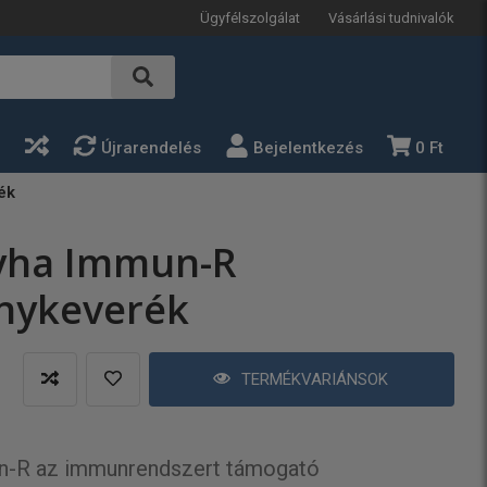
Ügyfélszolgálat
Vásárlási tudnivalók
a
Újrarendelés
Bejelentkezés
0 Ft
ék
yha Immun-R
nykeverék
TERMÉKVARIÁNSOK
n-R az immunrendszert támogató