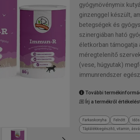
gyógynövénymix kutyá
ginzenggel készült, a
betegségek és gyógys
szinergiában ható gy
életkorban támogatja 
méregtelenítő szervek
(vese, húgyutak) megf
immunrendszer egész
További termékinformá
Írj a termékről értékelés
Farkaskonyha
Felnőtt
Idős
Táplálékkiegészítő, vitamin, ásv