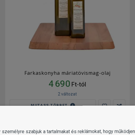
Farkaskonyha máriatövismag-olaj
4 690
Ft-tól
2 változat
MUTASS TÖBBET
gy személyre szabjuk a tartalmakat és reklámokat, hogy működj