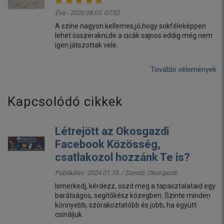
Éva - 2026.08.03. 07:52
A színe nagyon kellemes,jó,hogy sokféleképpen
lehet összerakni,de a cicák sajnos eddig még nem
igen játszottak vele.
További vélemények
Kapcsolódó cikkek
Létrejött az Okosgazdi
Facebook Közösség,
csatlakozol hozzánk Te is?
Publikálás: 2024.01.10. / Szerző:
Okosgazdi
Ismerkedj, kérdezz, oszd meg a tapasztalataid egy
barátságos, segítőkész közegben. Szinte minden
könnyebb, szórakoztatóbb és jobb, ha együtt
csináljuk.