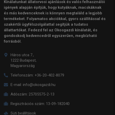
Kínálatunkat állatorvosi ajánlások és valós felhasználói
igények alapján építjük, hogy kutyáknak, macskáknak
és más kedvenceknek is könnyen megtaláld a legjobb
termékeket. Folyamatos akciókkal, gyors szállítással és
szakértői ügyfélszolgálattal segítjük a tudatos
állattartókat. Fedezd fel az Okosgazdi kínálatát, és
gondoskodj kedvencedről egyszerűen, megbízható
forrásból.
Háros utca 7.,
1222 Budapest,
Magyarország
Telefonszám:
+36-20-402-8079
E-mail:
info@okosgazdi.hu
Adószám:
25705575-2-13
Regisztrációs szám:
13-09-182040
Süti beállítások