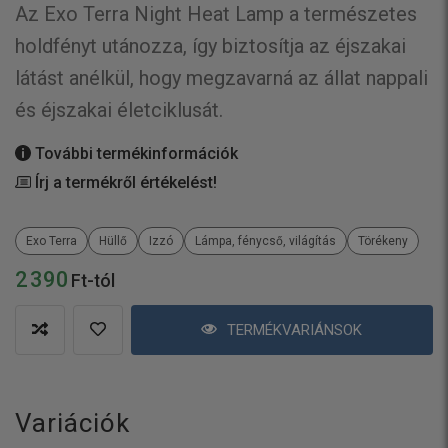
Az Exo Terra Night Heat Lamp a természetes
holdfényt utánozza, így biztosítja az éjszakai
látást anélkül, hogy megzavarná az állat nappali
és éjszakai életciklusát.
További termékinformációk
Írj a termékről értékelést!
Exo Terra
Hüllő
Izzó
Lámpa, fénycső, világítás
Törékeny
2 390
Ft-tól
TERMÉKVARIÁNSOK
Variációk