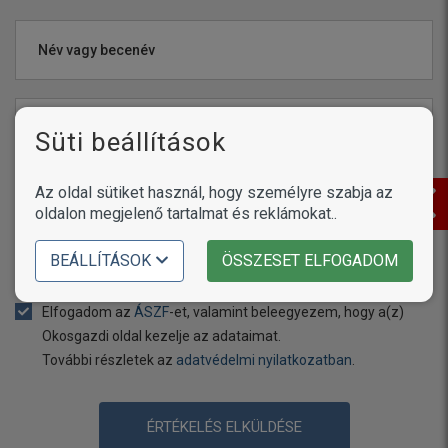
Név vagy becenév
Értékelés
Süti beállítások
Az oldal sütiket használ, hogy személyre szabja az
oldalon megjelenő tartalmat és reklámokat..
BEÁLLÍTÁSOK
ÖSSZESET ELFOGADOM
Még
1000
karakter áll rendelkezésére
Elfogadom az
ÁSZF
-et, valamint beleegyezem, hogy a(z)
Okosgazdi oldal kezelje az adataimat.
További részletek az
adatvédelmi nyilatkozatban
.
ÉRTÉKELÉS ELKÜLDÉSE