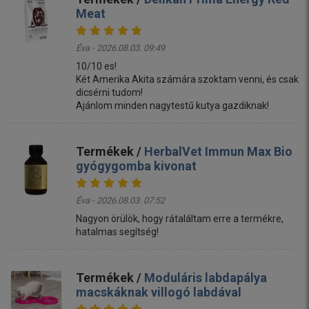
Meat
Éva - 2026.08.03. 09:49
10/10 es!
Két Amerika Akita számára szoktam venni, és csak
dicsérni tudom!
Ajánlom minden nagytestű kutya gazdiknak!
Termékek /
HerbalVet Immun Max Bio
gyógygomba kivonat
Éva - 2026.08.03. 07:52
Nagyon örülök, hogy rátaláltam erre a termékre,
hatalmas segítség!
Termékek /
Moduláris labdapálya
macskáknak villogó labdával