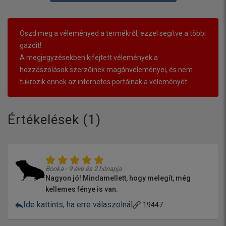
Oszd meg a véleményed a termékről, ezzel segítve a többi
gazdit!
A megjegyzésekben kifejtett vélemények a
hozzászólások szerzőinek magánvéleményei, és nem
tükrözik ennek az internetes portálnak a véleményét.
Értékelések (
1
)
Booka - 9 éve és 2 hónapja
Nagyon jó! Mindamellett, hogy melegít, még
kellemes fénye is van.
Ide kattints, ha erre válaszolnál
19447