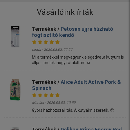
Vásárlóink írták
Termékek /
Petosan ujjra húzható
fogtisztító kendő
Linda - 2026.08.03. 11:17
Mi a termékkel megvagyunk elégedve ,a kutyum is
állja ....örülök ,hogy rátaláltam ☺️
Termékek /
Alice Adult Active Pork &
Spinach
Mónika - 2026.08.03. 10:59
Gyors házhozszállitás. A kutyáim szeretik. 🙂
Termékek /
Delikan Prima Energy Red