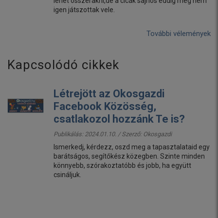
lehet összerakni,de a cicák sajnos eddig még nem
igen játszottak vele.
További vélemények
Kapcsolódó cikkek
Létrejött az Okosgazdi
Facebook Közösség,
csatlakozol hozzánk Te is?
Publikálás: 2024.01.10. / Szerző:
Okosgazdi
Ismerkedj, kérdezz, oszd meg a tapasztalataid egy
barátságos, segítőkész közegben. Szinte minden
könnyebb, szórakoztatóbb és jobb, ha együtt
csináljuk.