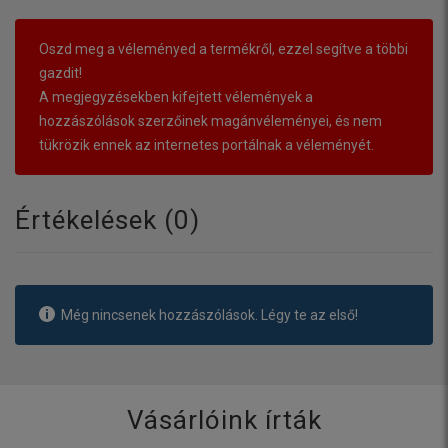
Oszd meg a véleményed a termékről, ezzel segítve a többi
gazdit!
A megjegyzésekben kifejtett vélemények a
hozzászólások szerzőinek magánvéleményei, és nem
tükrözik ennek az internetes portálnak a véleményét.
Értékelések (
0
)
Még nincsenek hozzászólások. Légy te az első!
Vásárlóink írták