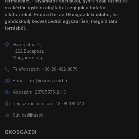
termékeket. Folyamatos akciókkal, gyors szállítással és
szakértői ügyfélszolgálattal segítjük a tudatos
állattartókat. Fedezd fel az Okosgazdi kínálatát, és
gondoskodj kedvencedről egyszerűen, megbízható
forrásból.
Háros utca 7.,
1222 Budapest,
Magyarország
Telefonszám:
+36-20-402-8079
E-mail:
info@okosgazdi.hu
Adószám:
25705575-2-13
Regisztrációs szám:
13-09-182040
Süti beállítások
OKOSGAZDI