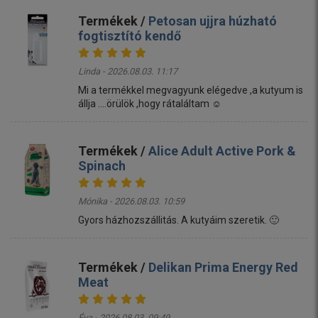
Termékek /
Petosan ujjra húzható
fogtisztító kendő
Linda - 2026.08.03. 11:17
Mi a termékkel megvagyunk elégedve ,a kutyum is
állja ....örülök ,hogy rátaláltam ☺️
Termékek /
Alice Adult Active Pork &
Spinach
Mónika - 2026.08.03. 10:59
Gyors házhozszállitás. A kutyáim szeretik. 🙂
Termékek /
Delikan Prima Energy Red
Meat
Éva - 2026.08.03. 09:49