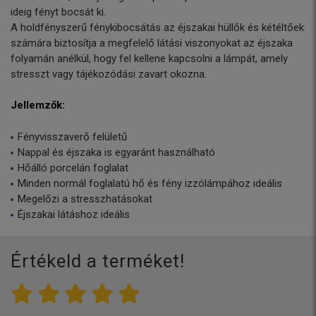
ideig fényt bocsát ki.
A holdfényszerű fénykibocsátás az éjszakai hüllők és kétéltőek
számára biztosítja a megfelelő látási viszonyokat az éjszaka
folyamán anélkül, hogy fel kellene kapcsolni a lámpát, amely
stresszt vagy tájékozódási zavart okozna.
Jellemzők:
Fényvisszaverő felületű
Nappal és éjszaka is egyaránt használható
Hőálló porcelán foglalat
Minden normál foglalatú hő és fény izzólámpához ideális
Megelőzi a stresszhatásokat
Éjszakai látáshoz ideális
Értékeld a terméket!