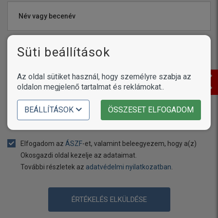
Név vagy becenév
Süti beállítások
Értékelés
Az oldal sütiket használ, hogy személyre szabja az
oldalon megjelenő tartalmat és reklámokat..
BEÁLLÍTÁSOK
ÖSSZESET ELFOGADOM
Még
1000
karakter áll rendelkezésére
Elfogadom az
ÁSZF
-et, valamint beleegyezem, hogy a(z)
Okosgazdi oldal kezelje az adataimat.
További részletek az
adatvédelmi nyilatkozatban
.
ÉRTÉKELÉS ELKÜLDÉSE