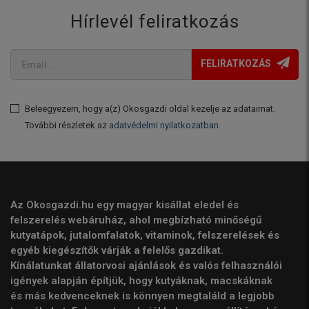
Hírlevél feliratkozás
FELIRATKOZÁS
Beleegyezem, hogy a(z) Okosgazdi oldal kezelje az adataimat.
További részletek az
adatvédelmi nyilatkozatban
.
Az Okosgazdi.hu egy magyar kisállat eledel és
felszerelés webáruház, ahol megbízható minőségű
kutyatápok, jutalomfalatok, vitaminok, felszerelések és
egyéb kiegészítők várják a felelős gazdikat.
Kínálatunkat állatorvosi ajánlások és valós felhasználói
igények alapján építjük, hogy kutyáknak, macskáknak
és más kedvenceknek is könnyen megtaláld a legjobb