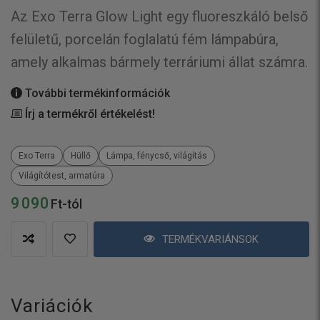
Az Exo Terra Glow Light egy fluoreszkáló belső
felületű, porcelán foglalatú fém lámpabúra,
amely alkalmas bármely terráriumi állat számra.
További termékinformációk
Írj a termékről értékelést!
Exo Terra
Hüllő
Lámpa, fénycső, világítás
Világítótest, armatúra
9 090
Ft-tól
TERMÉKVARIÁNSOK
Variációk