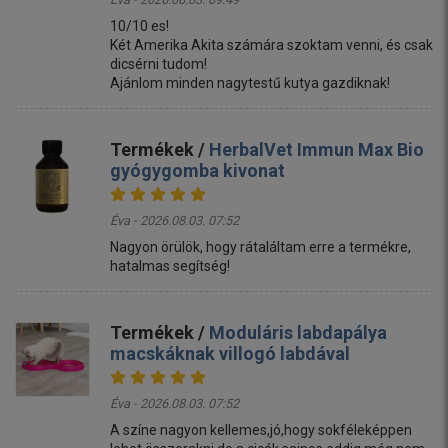
10/10 es!
Két Amerika Akita számára szoktam venni, és csak
dicsérni tudom!
Ajánlom minden nagytestű kutya gazdiknak!
Termékek /
HerbalVet Immun Max Bio
gyógygomba kivonat
Éva - 2026.08.03. 07:52
Nagyon örülök, hogy rátaláltam erre a termékre,
hatalmas segítség!
Termékek /
Moduláris labdapálya
macskáknak villogó labdával
Éva - 2026.08.03. 07:52
A színe nagyon kellemes,jó,hogy sokféleképpen