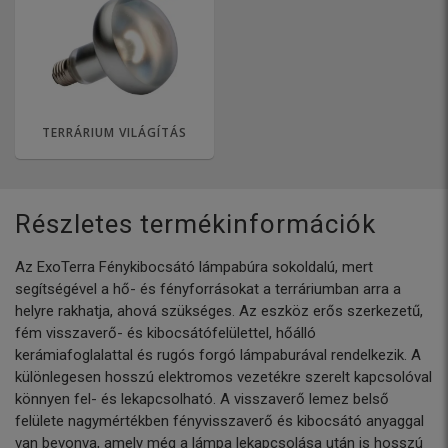
TERRÁRIUM VILÁGÍTÁS
Részletes termékinformációk
Az ExoTerra Fénykibocsátó lámpabúra sokoldalú, mert
segítségével a hő- és fényforrásokat a terráriumban arra a
helyre rakhatja, ahová szükséges. Az eszköz erős szerkezetű,
fém visszaverő- és kibocsátófelülettel, hőálló
kerámiafoglalattal és rugós forgó lámpaburával rendelkezik. A
különlegesen hosszú elektromos vezetékre szerelt kapcsolóval
könnyen fel- és lekapcsolható. A visszaverő lemez belső
felülete nagymértékben fényvisszaverő és kibocsátó anyaggal
van bevonva, amely még a lámpa lekapcsolása után is hosszú