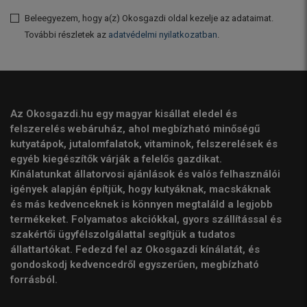
Beleegyezem, hogy a(z) Okosgazdi oldal kezelje az adataimat.
További részletek az
adatvédelmi nyilatkozatban
.
Az Okosgazdi.hu egy magyar kisállat eledel és
felszerelés webáruház, ahol megbízható minőségű
kutyatápok, jutalomfalatok, vitaminok, felszerelések és
egyéb kiegészítők várják a felelős gazdikat.
Kínálatunkat állatorvosi ajánlások és valós felhasználói
igények alapján építjük, hogy kutyáknak, macskáknak
és más kedvenceknek is könnyen megtaláld a legjobb
termékeket. Folyamatos akciókkal, gyors szállítással és
szakértői ügyfélszolgálattal segítjük a tudatos
állattartókat. Fedezd fel az Okosgazdi kínálatát, és
gondoskodj kedvencedről egyszerűen, megbízható
forrásból.