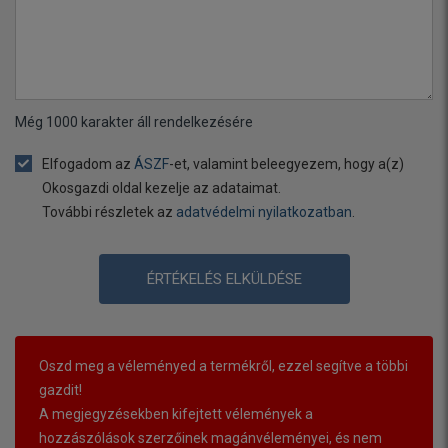
Még
1000
karakter áll rendelkezésére
Elfogadom az
ÁSZF
-et, valamint beleegyezem, hogy a(z)
Okosgazdi oldal kezelje az adataimat.
További részletek az
adatvédelmi nyilatkozatban
.
ÉRTÉKELÉS ELKÜLDÉSE
Oszd meg a véleményed a termékről, ezzel segítve a többi
gazdit!
A megjegyzésekben kifejtett vélemények a
hozzászólások szerzőinek magánvéleményei, és nem