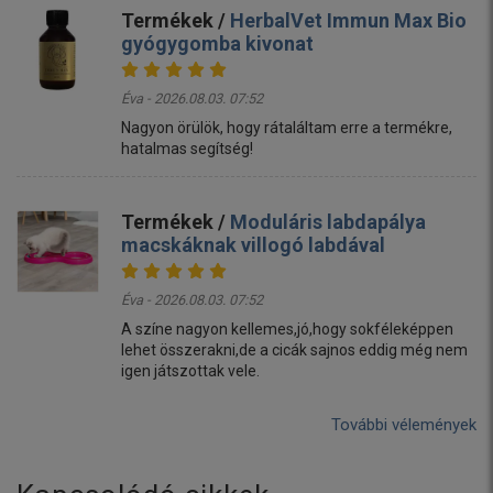
Termékek /
HerbalVet Immun Max Bio
gyógygomba kivonat
Éva - 2026.08.03. 07:52
Nagyon örülök, hogy rátaláltam erre a termékre,
hatalmas segítség!
Termékek /
Moduláris labdapálya
macskáknak villogó labdával
Éva - 2026.08.03. 07:52
A színe nagyon kellemes,jó,hogy sokféleképpen
lehet összerakni,de a cicák sajnos eddig még nem
igen játszottak vele.
További vélemények