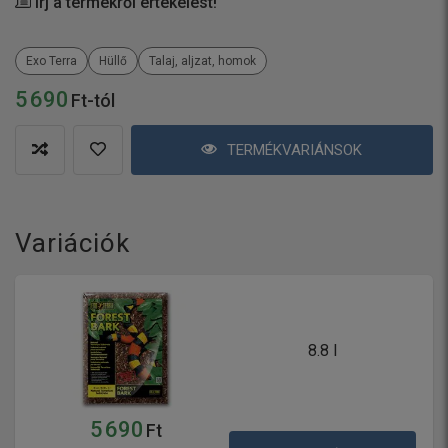
Írj a termékről értékelést!
Exo Terra
Hüllő
Talaj, aljzat, homok
5 690
Ft-tól
TERMÉKVARIÁNSOK
Variációk
8.8 l
5 690
Ft