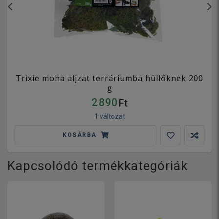
Trixie moha aljzat terráriumba hüllőknek 200
g
2 890
Ft
1 változat
KOSÁRBA
Kapcsolódó termékkategóriák