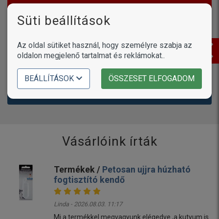
tükrözik ennek az internetes portálnak a véleményét.
Süti beállítások
Értékelések (
0
)
Az oldal sütiket használ, hogy személyre szabja az
oldalon megjelenő tartalmat és reklámokat..
BEÁLLÍTÁSOK
ÖSSZESET ELFOGADOM
Még nincsenek hozzászólások. Légy te az első!
Vásárlóink írták
Termékek /
Petosan ujjra húzható
fogtisztító kendő
Linda - 2026.08.03. 11:17
Mi a termékkel megvagyunk elégedve ,a kutyum is