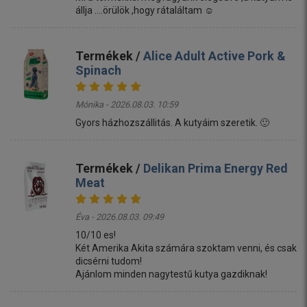
állja ....örülök ,hogy rátaláltam ☺️
Termékek /
Alice Adult Active Pork &
Spinach
Mónika - 2026.08.03. 10:59
Gyors házhozszállitás. A kutyáim szeretik. 🙂
Termékek /
Delikan Prima Energy Red
Meat
Éva - 2026.08.03. 09:49
10/10 es!
Két Amerika Akita számára szoktam venni, és csak
dicsérni tudom!
Ajánlom minden nagytestű kutya gazdiknak!