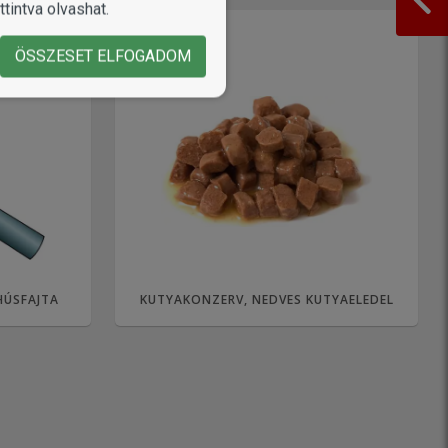
tintva olvashat.
ÖSSZESET ELFOGADOM
HÚSFAJTA
KUTYAKONZERV, NEDVES KUTYAELEDEL