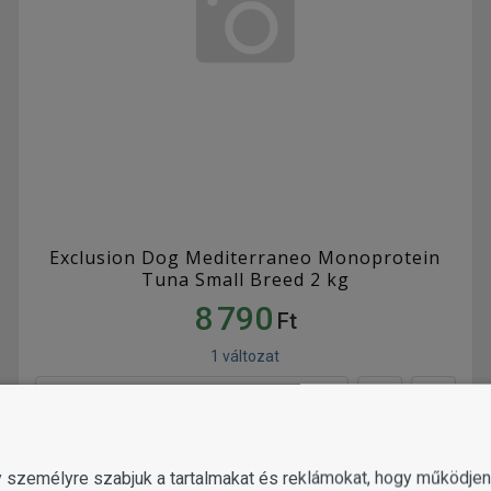
Exclusion Dog Mediterraneo Monoprotein
Tuna Small Breed 2 kg
8 790
Ft
1 változat
KOSÁRBA
gy személyre szabjuk a tartalmakat és reklámokat, hogy működj