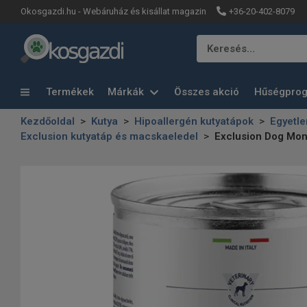
+36-20-402-8079
Okosgazdi.hu - Webáruház és kisállat magazin
Keresés…
Termékek
Márkák
Összes akció
Hűségpro
Kezdőoldal
Kutya
Hipoallergén kutyatápok
Egyetle
Exclusion kutyatáp és macskaeledel
Exclusion Dog Mono