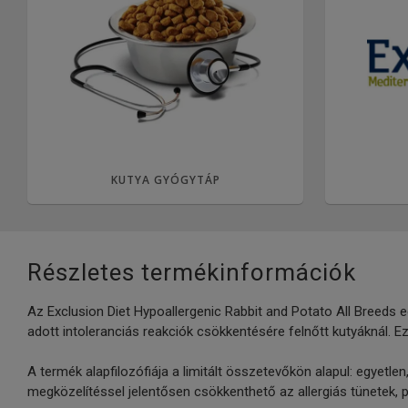
KUTYA GYÓGYTÁP
Részletes termékinformációk
Az Exclusion Diet Hypoallergenic Rabbit and Potato All Breeds eg
adott intoleranciás reakciók csökkentésére felnőtt kutyáknál. Ez
A termék alapfilozófiája a limitált összetevőkön alapul: egyetle
megközelítéssel jelentősen csökkenthető az allergiás tünetek, p