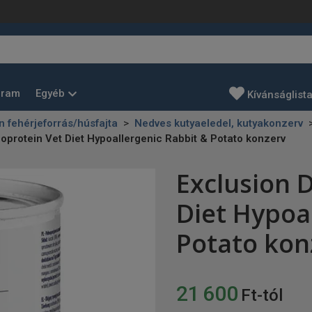
Egyéb
gram
Kívánságlist
n fehérjeforrás/húsfajta
Nedves kutyaeledel, kutyakonzerv
protein Vet Diet Hypoallergenic Rabbit & Potato konzerv
Exclusion 
Diet Hypoa
Potato kon
21 600
Ft-tól