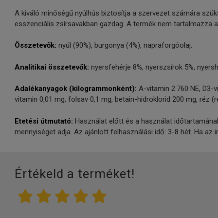
A kiváló minőségű nyúlhús biztosítja a szervezet számára szü
esszenciális zsírsavakban gazdag. A termék nem tartalmazza a l
Összetevők:
nyúl (90%), burgonya (4%), napraforgóolaj.
Analitikai összetevők:
nyersfehérje 8%, nyerszsírok 5%, nyers
Adalékanyagok (kilogrammonként):
A-vitamin 2.760 NE, D3-v
vitamin 0,01 mg, folsav 0,1 mg, betain-hidroklorid 200 mg, réz (r
Etetési útmutató:
Használat előtt és a használat időtartamának
mennyiséget adja. Az ajánlott felhasználási idő: 3-8 hét. Ha az 
Értékeld a terméket!