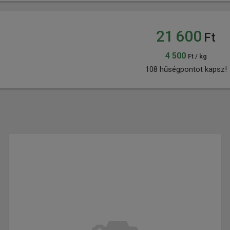
21 600
Ft
4 500
Ft / kg
108 hűségpontot kapsz!