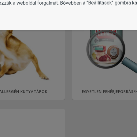
ezzük a weboldal forgalmát. Bővebben a "Beállítások" gombra kat
ALLERGÉN KUTYATÁPOK
EGYETLEN FEHÉRJEFORRÁS/