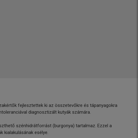
 szakértők fejlesztettek ki az összetevőkre és tápanyagokra
intoleranciával diagnosztizált kutyák számára.
mészthető szénhidrátforrást (burgonya) tartalmaz. Ezzel a
k kialakulásának esélye.