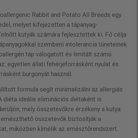
oallergenic Rabbit and Potato All Breeds egy
ledel, melyet kifejezetten a tápanyag-
felnőtt kutyák számára fejlesztettek ki. Fő célja
ápanyagokkal szembeni intolerancia tüneteinek
allergén táp válogatott és limitált számú
: egyetlen állati fehérjeforrásként nyulat és
rrásként burgonyát használ.
ított formula segít minimalizálni az allergiás
 diéta ideális eliminációs diétaként is
derüljön, mely összetevőkre érzékeny a kutya.
 emészthető összetevők biztosítják a
at, miközben kímélik az emésztőrendszert.