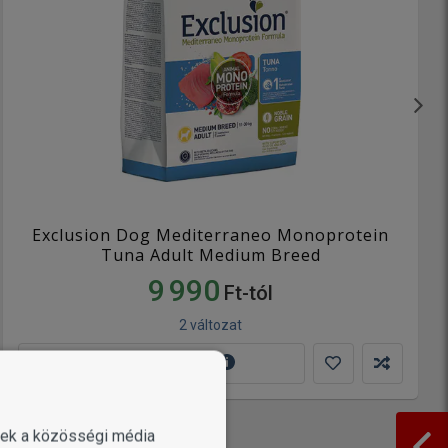
Exclusion Dog Mediterraneo Monoprotein
Tuna Adult Medium Breed
9 990
Ft-tól
2 változat
MUTASS TÖBBET
enek a közösségi média