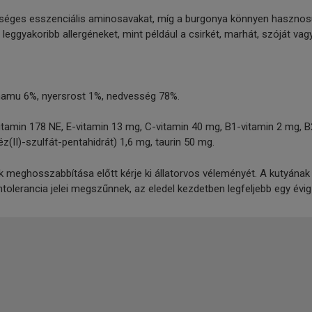
kséges esszenciális aminosavakat, míg a burgonya könnyen hasznosul
eggyakoribb allergéneket, mint például a csirkét, marhát, szóját vag
hamu 6%, nyersrost 1%, nedvesség 78%.
itamin 178 NE, E-vitamin 13 mg, C-vitamin 40 mg, B1-vitamin 2 mg, B
éz(II)-szulfát-pentahidrát) 1,6 mg, taurin 50 mg.
 meghosszabbítása előtt kérje ki állatorvos véleményét. A kutyának 
intolerancia jelei megszűnnek, az eledel kezdetben legfeljebb egy évi