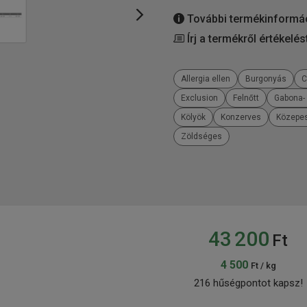
További termékinformá
Írj a termékről értékelés
Allergia ellen
Burgonyás
C
Exclusion
Felnőtt
Gabona-
Kölyök
Konzerves
Közepes
Zöldséges
43 200
Ft
4 500
Ft / kg
216 hűségpontot kapsz!