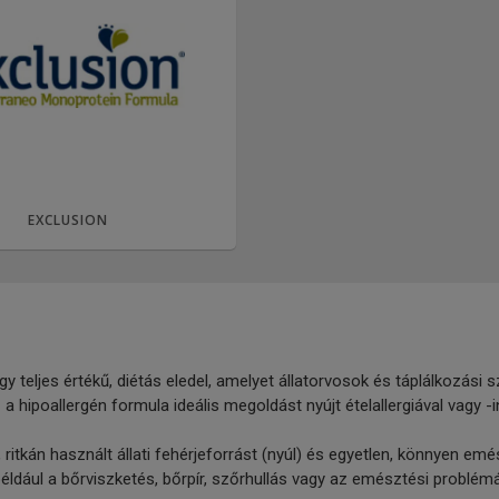
EXCLUSION
y teljes értékű, diétás eledel, amelyet állatorvosok és táplálkozási
 a hipoallergén formula ideális megoldást nyújt ételallergiával vagy -
n, ritkán használt állati fehérjeforrást (nyúl) és egyetlen, könnyen e
éldául a bőrviszketés, bőrpír, szőrhullás vagy az emésztési problémá