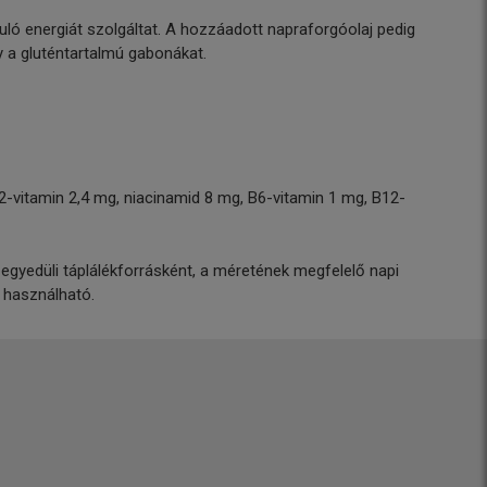
ó energiát szolgáltat. A hozzáadott napraforgóolaj pedig
y a gluténtartalmú gabonákat.
2-vitamin 2,4 mg, niacinamid 8 mg, B6-vitamin 1 mg, B12-
egyedüli táplálékforrásként, a méretének megfelelő napi
g használható.