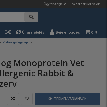
Ügyfélszolgálat
Vásárlási tudnivalók
a
Újrarendelés
Bejelentkezés
0 Ft
Kutya gyógytáp
Dog Monoprotein Vet
llergenic Rabbit &
zerv
TERMÉKVARIÁNSOK