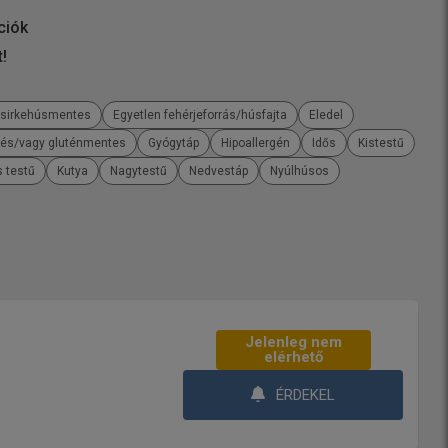
ciók
t!
sirkehúsmentes
Egyetlen fehérjeforrás/húsfajta
Eledel
 és/vagy gluténmentes
Gyógytáp
Hipoallergén
Idős
Kistestű
 testű
Kutya
Nagytestű
Nedvestáp
Nyúlhúsos
Jelenleg nem
elérhető
ÉRDEKEL