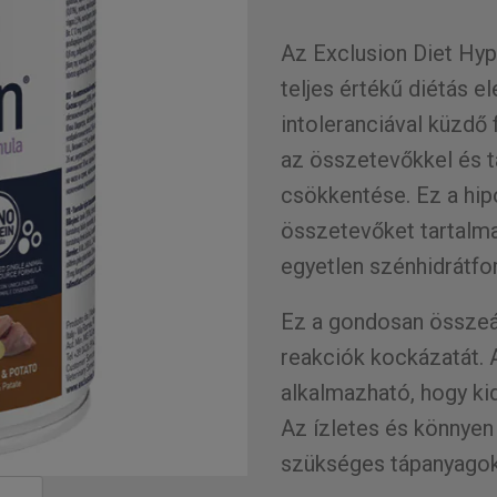
Az Exclusion Diet Hyp
teljes értékű diétás e
intoleranciával küzdő 
az összetevőkkel és t
csökkentése. Ez a hipo
összetevőket tartalmaz
egyetlen szénhidrátfo
Ez a gondosan összeáll
reakciók kockázatát. A
alkalmazható, hogy ki
Az ízletes és könnyen
szükséges tápanyagok