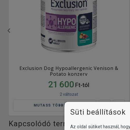
Exclusion Dog Hypoallergenic Venison &
Potato konzerv
21 600
Ft-tól
2 változat
MUTASS TÖBBET
Süti beállítások
Kapcsolódó termékkategóriák
Az oldal sütiket használ, ho