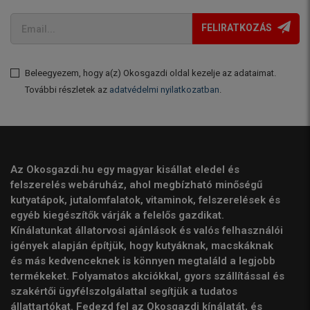
FELIRATKOZÁS
Beleegyezem, hogy a(z) Okosgazdi oldal kezelje az adataimat.
További részletek az
adatvédelmi nyilatkozatban
.
Az Okosgazdi.hu egy magyar kisállat eledel és
felszerelés webáruház, ahol megbízható minőségű
kutyatápok, jutalomfalatok, vitaminok, felszerelések és
egyéb kiegészítők várják a felelős gazdikat.
Kínálatunkat állatorvosi ajánlások és valós felhasználói
igények alapján építjük, hogy kutyáknak, macskáknak
és más kedvenceknek is könnyen megtaláld a legjobb
termékeket. Folyamatos akciókkal, gyors szállítással és
szakértői ügyfélszolgálattal segítjük a tudatos
állattartókat. Fedezd fel az Okosgazdi kínálatát, és