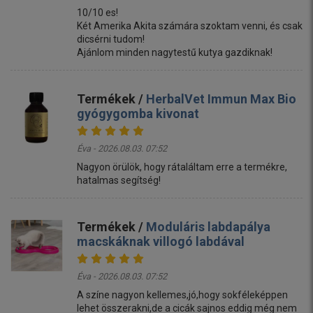
10/10 es!
Két Amerika Akita számára szoktam venni, és csak
dicsérni tudom!
Ajánlom minden nagytestű kutya gazdiknak!
Termékek /
HerbalVet Immun Max Bio
gyógygomba kivonat
Éva - 2026.08.03. 07:52
Nagyon örülök, hogy rátaláltam erre a termékre,
hatalmas segítség!
Termékek /
Moduláris labdapálya
macskáknak villogó labdával
Éva - 2026.08.03. 07:52
A színe nagyon kellemes,jó,hogy sokféleképpen
lehet összerakni,de a cicák sajnos eddig még nem