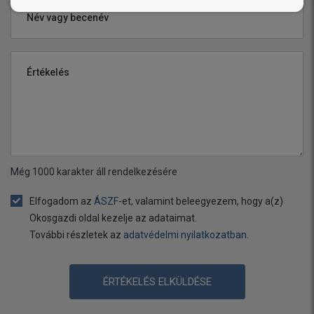
Név vagy becenév
Értékelés
Még
1000
karakter áll rendelkezésére
Elfogadom az
ÁSZF
-et, valamint beleegyezem, hogy a(z)
Okosgazdi oldal kezelje az adataimat.
További részletek az
adatvédelmi nyilatkozatban
.
ÉRTÉKELÉS ELKÜLDÉSE