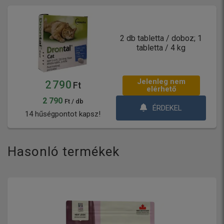
2 db tabletta / doboz; 1
tabletta / 4 kg
Jelenleg nem
2 790
Ft
elérhető
2 790
Ft / db
ÉRDEKEL
14 hűségpontot kapsz!
Hasonló termékek