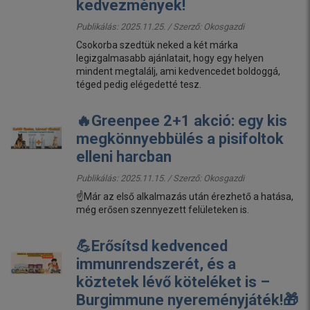
kedvezmények!
Publikálás: 2025.11.25. / Szerző:
Okosgazdi
Csokorba szedtük neked a két márka
legizgalmasabb ajánlatait, hogy egy helyen
mindent megtalálj, ami kedvencedet boldoggá,
téged pedig elégedetté tesz.
🔥Greenpee 2+1 akció: egy kis
megkönnyebbülés a pisifoltok
elleni harcban
Publikálás: 2025.11.15. / Szerző:
Okosgazdi
☝️Már az első alkalmazás után érezhető a hatása,
még erősen szennyezett felületeken is.
💪Erősítsd kedvenced
immunrendszerét, és a
köztetek lévő köteléket is –
Burgimmune nyereményjáték!🎁