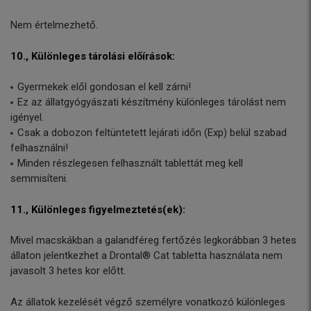
Nem értelmezhető.
10., Különleges tárolási előírások:
Gyermekek elől gondosan el kell zárni!
Ez az állatgyógyászati készítmény különleges tárolást nem
igényel.
Csak a dobozon feltüntetett lejárati időn (Exp) belül szabad
felhasználni!
Minden részlegesen felhasznált tablettát meg kell
semmisíteni.
11., Különleges figyelmeztetés(ek):
Mivel macskákban a galandféreg fertőzés legkorábban 3 hetes
állaton jelentkezhet a Drontal® Cat tabletta használata nem
javasolt 3 hetes kor előtt.
Az állatok kezelését végző személyre vonatkozó különleges