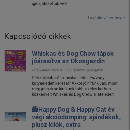
igen játszottak vele.
További vélemények
Kapcsolódó cikkek
Whiskas és Dog Chow tápok
jóárasítva az Okosgazdin
Publikálás: 2026.01.17. / Szerző:
Okosgazdi
Pénztárcabarát macskaeledelt és/vagy
kutyaeledelt keresel? Akkor jó hírünk van, most
még jobb áron kínálunk több, széles körben
közkedvelt Whiskas és Dog Chow állateledelt.
🛍️Happy Dog & Happy Cat év
végi akciódömping: ajándékok,
plusz kilók, extra