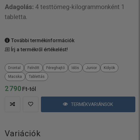
Adagolás:
4 testtömeg-kilogrammonként 1
tabletta.
További termékinformációk
Írj a termékről értékelést!
Drontal
Felnőtt
Féreghajtó
Idős
Junior
Kölyök
Macska
Tablettás
2 790
Ft-tól
TERMÉKVARIÁNSOK
Variációk