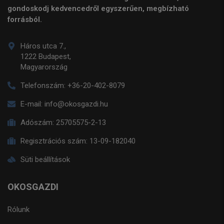
gondoskodj kedvencedről egyszerűen, megbízható
forrásból.
Háros utca 7.,
1222 Budapest,
Magyarország
Telefonszám:
+36-20-402-8079
E-mail:
info@okosgazdi.hu
Adószám:
25705575-2-13
Regisztrációs szám:
13-09-182040
Süti beállítások
OKOSGAZDI
Rólunk