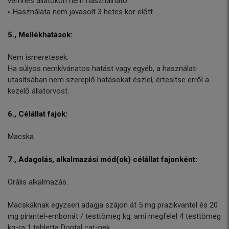
vemhes állatokon nem használható.
Használata nem javasolt 3 hetes kor előtt.
5., Mellékhatások:
Nem ismeretesek.
Ha súlyos nemkívánatos hatást vagy egyéb, a használati
utasítsában nem szereplő hatásokat észlel, értesítse erről a
kezelő állatorvost.
6., Célállat fajok:
Macska
7., Adagolás, alkalmazási mód(ok) célállat fajonként:
Orális alkalmazás.
Macskáknak egyzseri adagja szájon át 5 mg prazikvantel és 20
mg pirantel-embonát / testtömeg kg, ami megfelel 4 testtömeg
kg-ra 1 tabletta Dontal cat-nek.