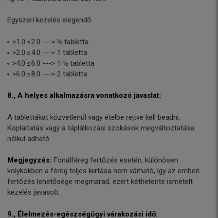
Egyszeri kezelés elegendő.
≥1.0 ≤2.0 ---> ½ tabletta
>2.0 ≤4.0 ---> 1 tabletta
>4.0 ≤6.0 ---> 1 ½ tabletta
>6.0 ≤8.0 ---> 2 tabletta
8., A helyes alkalmazásra vonatkozó javaslat:
A tablettákat közvetlenül vagy ételbe rejtve kell beadni.
Koplaltatás vagy a táplálkozási szokások megváltoztatása
nélkül adható.
Megjegyzés:
Fonálféreg fertőzés esetén, különösen
kölykökben a féreg teljes kiirtása nem várható, így az emberi
fertőzés lehetősége megmarad, ezért kéthetente ismételt
kezelés javasolt.
9., Élelmezés-egészségügyi várakozási idő: