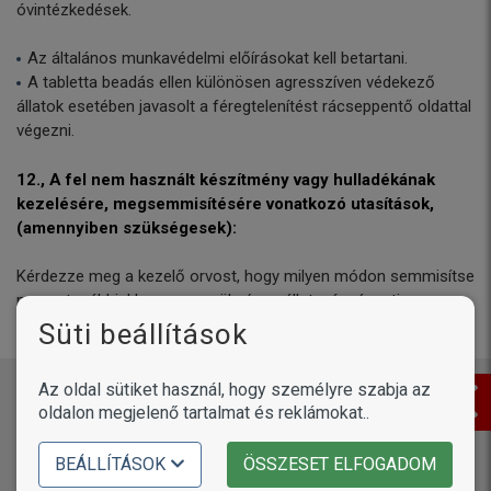
óvintézkedések.
Az általános munkavédelmi előírásokat kell betartani.
A tabletta beadás ellen különösen agresszíven védekező
állatok esetében javasolt a féregtelenítést rácseppentő oldattal
végezni.
12., A fel nem használt készítmény vagy hulladékának
kezelésére, megsemmisítésére vonatkozó utasítások,
(amennyiben szükségesek):
Kérdezze meg a kezelő orvost, hogy milyen módon semmisítse
meg a továbbiakban nem szükséges állatgyógyászati
készítményeket! Ezek az intézkedések a környezetet védik.
Süti beállítások
Az oldal sütiket használ, hogy személyre szabja az
Értékeld a terméket!
oldalon megjelenő tartalmat és reklámokat..
BEÁLLÍTÁSOK
ÖSSZESET ELFOGADOM