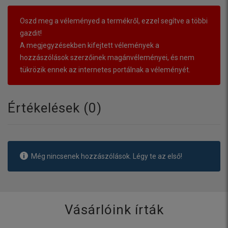
Oszd meg a véleményed a termékről, ezzel segítve a többi
gazdit!
A megjegyzésekben kifejtett vélemények a
hozzászólások szerzőinek magánvéleményei, és nem
tükrözik ennek az internetes portálnak a véleményét.
Értékelések (
0
)
Még nincsenek hozzászólások. Légy te az első!
Vásárlóink írták