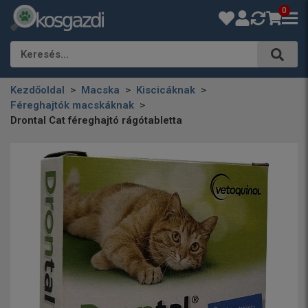
0
Keresés…
Kezdőoldal
Macska
Kiscicáknak
Féreghajtók macskáknak
Drontal Cat féreghajtó rágótabletta