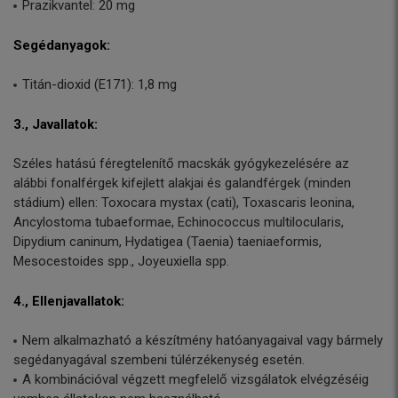
Prazikvantel: 20 mg
Segédanyagok:
Titán-dioxid (E171): 1,8 mg
3., Javallatok:
Széles hatású féregtelenítő macskák gyógykezelésére az
alábbi fonalférgek kifejlett alakjai és galandférgek (minden
stádium) ellen: Toxocara mystax (cati), Toxascaris leonina,
Ancylostoma tubaeformae, Echinococcus multilocularis,
Dipydium caninum, Hydatigea (Taenia) taeniaeformis,
Mesocestoides spp., Joyeuxiella spp.
4., Ellenjavallatok:
Nem alkalmazható a készítmény hatóanyagaival vagy bármely
segédanyagával szembeni túlérzékenység esetén.
A kombinációval végzett megfelelő vizsgálatok elvégzéséig