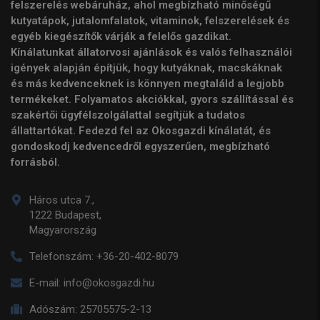
felszerelés webáruház, ahol megbízható minőségű
kutyatápok, jutalomfalatok, vitaminok, felszerelések és
egyéb kiegészítők várják a felelős gazdikat.
Kínálatunkat állatorvosi ajánlások és valós felhasználói
igények alapján építjük, hogy kutyáknak, macskáknak
és más kedvenceknek is könnyen megtaláld a legjobb
termékeket. Folyamatos akciókkal, gyors szállítással és
szakértői ügyfélszolgálattal segítjük a tudatos
állattartókat. Fedezd fel az Okosgazdi kínálatát, és
gondoskodj kedvencedről egyszerűen, megbízható
forrásból.
Háros utca 7.,
1222 Budapest,
Magyarország
Telefonszám:
+36-20-402-8079
E-mail:
info@okosgazdi.hu
Adószám:
25705575-2-13