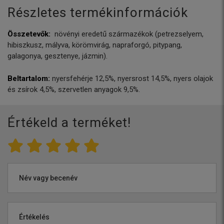
Részletes termékinformációk
Összetevők:
növényi eredetű származékok (petrezselyem,
hibiszkusz, mályva, körömvirág, napraforgó, pitypang,
galagonya, gesztenye, jázmin).
Beltartalom:
nyersfehérje 12,5%, nyersrost 14,5%, nyers olajok
és zsírok 4,5%, szervetlen anyagok 9,5%.
Értékeld a terméket!
Név vagy becenév
Értékelés