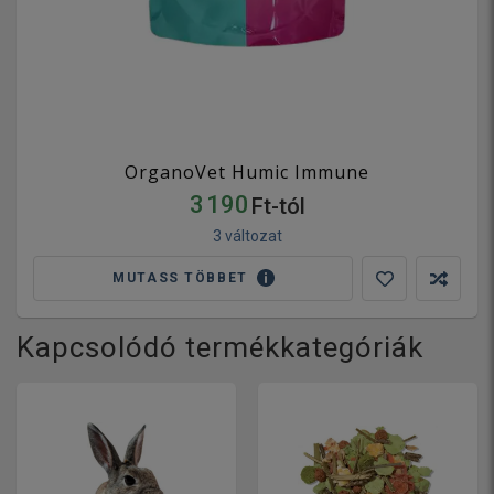
OrganoVet Humic Immune
3 190
Ft-tól
3 változat
MUTASS TÖBBET
Kapcsolódó termékkategóriák