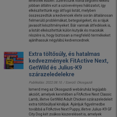
lehetnek ebben. Szerettünk volna segíteni Neked
jobban átlátni ezt a szövevényes hálózatot, így
elkészítettünk egy átfogó listát, melyben
összeszedtük a kedvencek élete során általánosan
felmerülő problémákat, betegségeket, és a rájuk
javasolt készítményeket. Bár vannak átfedések is,
a listát elkészítettük külön kutyák és macskák
részére is, hogy biztosan a megfelelő termékeket
ajánlhassuk négylábú kedvencednek.
Extra töltősúly, és hatalmas
kedvezmények FitActive Next,
GetWild és Julius-K9
szárazeledelekre
Publikálás: 2022.08.10. / Szerző:
Okosgazdi
Ismerd meg az Okosgazdi webáruház legújabb
akcióit, amelyek keretében a FitActive Next Classic
Lamb, illetve GetWild Adult Chicken szárazeledeleit
extra töltősúllyal kínáljuk. Ajánljuk figyelmedbe
továbbá a FitActive Next Puppy, illetve Julius-K9 GF
City Dog két zsákos kiszereléseit is, amelyek