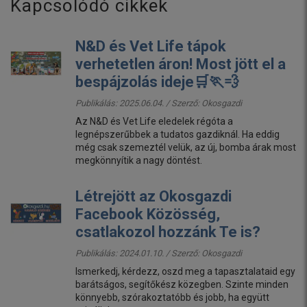
Kapcsolódó cikkek
N&D és Vet Life tápok
verhetetlen áron! Most jött el a
bespájzolás ideje🛒🏃💨
Publikálás: 2025.06.04. / Szerző:
Okosgazdi
Az N&D és Vet Life eledelek régóta a
legnépszerűbbek a tudatos gazdiknál. Ha eddig
még csak szemeztél velük, az új, bomba árak most
megkönnyítik a nagy döntést.
Létrejött az Okosgazdi
Facebook Közösség,
csatlakozol hozzánk Te is?
Publikálás: 2024.01.10. / Szerző:
Okosgazdi
Ismerkedj, kérdezz, oszd meg a tapasztalataid egy
barátságos, segítőkész közegben. Szinte minden
könnyebb, szórakoztatóbb és jobb, ha együtt