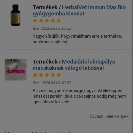
Termékek /
HerbalVet Immun Max Bio
gyógygomba kivonat
Éva - 2026.08.03. 07:52
Nagyon örülök, hogy rátaláltam erre a termékre,
hatalmas segítség!
Termékek /
Moduláris labdapálya
macskáknak villogó labdával
Éva - 2026.08.03. 07:52
A színe nagyon kellemes,jó,hogy sokféleképpen
lehet összerakni,de a cicák sajnos eddig még nem
igen játszottak vele.
További vélemények