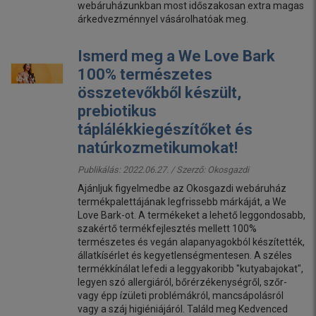
webáruházunkban most időszakosan extra magas
árkedvezménnyel vásárolhatóak meg.
Ismerd meg a We Love Bark
100% természetes
összetevőkből készült,
prebiotikus
táplálékkiegészítőket és
natúrkozmetikumokat!
Publikálás: 2022.06.27. / Szerző:
Okosgazdi
Ajánljuk figyelmedbe az Okosgazdi webáruház
termékpalettájának legfrissebb márkáját, a We
Love Bark-ot. A termékeket a lehető leggondosabb,
szakértő termékfejlesztés mellett 100%
természetes és vegán alapanyagokból készítették,
állatkísérlet és kegyetlenségmentesen. A széles
termékkínálat lefedi a leggyakoribb "kutyabajokat",
legyen szó allergiáról, bőrérzékenységről, szőr-
vagy épp ízületi problémákról, mancsápolásról
vagy a száj higiéniájáról. Találd meg Kedvenced