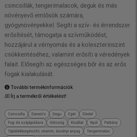
csincsillák, tengerimalacok, deguk és más
növényevő emlősök számára,
gyógynövényekkel. Segíti a szív- és érrendszer
erősítését, támogatja a szívműködést,
hozzájárul a vérnyomás és a koleszterinszint
csökkentéséhez, valamint erősíti a véredények
falait. Elősegíti az egészséges bőr és az erős
fogak kialakulását.
További termékinformációk
Írj a termékről értékelést!
Csincsilla
Darwin's
Degu
Egér
Eledel
Fog- és szájápolásra
Hörcsög
Kisállat
Nyúl
Patkány
Táplálékkiegészítő, vitamin, ásványi anyag
Tengerimalac