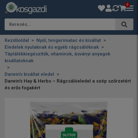
0
Keresés…
Kezdőoldal
Nyúl, tengerimalac és kisállat
Eledelek nyulaknak és egyéb rágcsálóknak
Táplálékkiegészítők, vitaminok, ásványi anyagok
kisállatoknak
Darwin's kisállat eledel
Darwin's Hay & Herbs – Rágcsálóeledel a szép szőrzetért
és erős fogakért