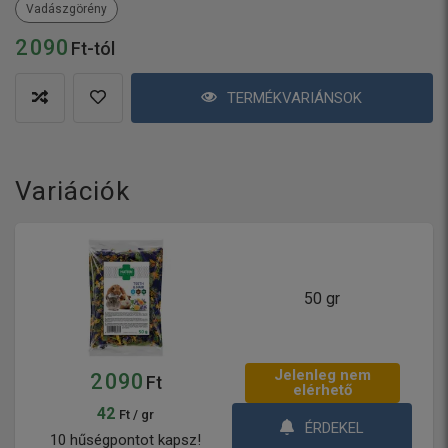
Vadászgörény
2 090
Ft-tól
TERMÉKVARIÁNSOK
Variációk
50 gr
Jelenleg nem
2 090
Ft
elérhető
42
Ft / gr
ÉRDEKEL
10 hűségpontot kapsz!