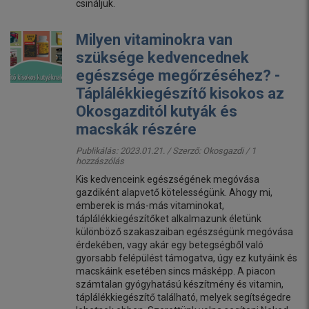
csináljuk.
Milyen vitaminokra van
szüksége kedvencednek
egészsége megőrzéséhez? -
Táplálékkiegészítő kisokos az
Okosgazditól kutyák és
macskák részére
Publikálás: 2023.01.21. / Szerző:
Okosgazdi
/ 1
hozzászólás
Kis kedvenceink egészségének megóvása
gazdiként alapvető kötelességünk. Ahogy mi,
emberek is más-más vitaminokat,
táplálékkiegészítőket alkalmazunk életünk
különböző szakaszaiban egészségünk megóvása
érdekében, vagy akár egy betegségből való
gyorsabb felépülést támogatva, úgy ez kutyáink és
macskáink esetében sincs másképp. A piacon
számtalan gyógyhatású készítmény és vitamin,
táplálékkiegészítő található, melyek segítségedre