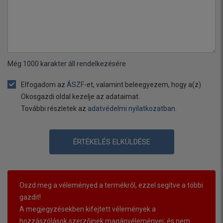
Még
1000
karakter áll rendelkezésére
Elfogadom az
ÁSZF
-et, valamint beleegyezem, hogy a(z)
Okosgazdi oldal kezelje az adataimat.
További részletek az
adatvédelmi nyilatkozatban
.
ÉRTÉKELÉS ELKÜLDÉSE
Oszd meg a véleményed a termékről, ezzel segítve a többi
gazdit!
A megjegyzésekben kifejtett vélemények a
hozzászólások szerzőinek magánvéleményei, és nem