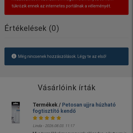
tükrözik ennek az internetes portálnak a véleményét.
Értékelések (
0
)
Még nincsenek hozzászólások. Légy te az első!
Vásárlóink írták
Termékek /
Petosan ujjra húzható
fogtisztító kendő
Linda - 2026.08.03. 11:17