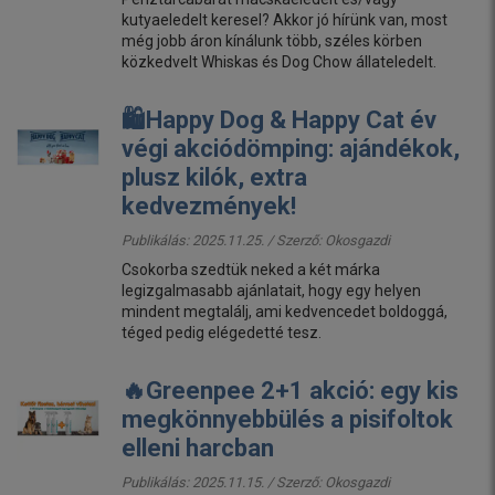
kutyaeledelt keresel? Akkor jó hírünk van, most
még jobb áron kínálunk több, széles körben
közkedvelt Whiskas és Dog Chow állateledelt.
🛍️Happy Dog & Happy Cat év
végi akciódömping: ajándékok,
plusz kilók, extra
kedvezmények!
Publikálás: 2025.11.25. / Szerző:
Okosgazdi
Csokorba szedtük neked a két márka
legizgalmasabb ajánlatait, hogy egy helyen
mindent megtalálj, ami kedvencedet boldoggá,
téged pedig elégedetté tesz.
🔥Greenpee 2+1 akció: egy kis
megkönnyebbülés a pisifoltok
elleni harcban
Publikálás: 2025.11.15. / Szerző:
Okosgazdi