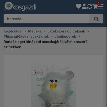
0
Keresés…
Kezdőoldal
Macska
Játékszerek cicáknak
Plüss játékok macskáknak
Játékegerek
Bundás egér kinézetű macskajáték véletlenszerű
színekben