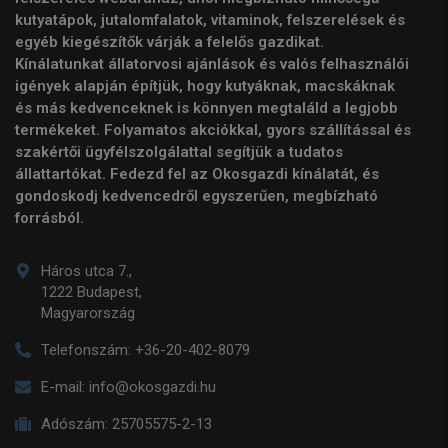
kutyatápok, jutalomfalatok, vitaminok, felszerelések és
egyéb kiegészítők várják a felelős gazdikat.
Kínálatunkat állatorvosi ajánlások és valós felhasználói
igények alapján építjük, hogy kutyáknak, macskáknak
és más kedvenceknek is könnyen megtaláld a legjobb
termékeket. Folyamatos akciókkal, gyors szállítással és
szakértői ügyfélszolgálattal segítjük a tudatos
állattartókat. Fedezd fel az Okosgazdi kínálatát, és
gondoskodj kedvencedről egyszerűen, megbízható
forrásból.
Háros utca 7.,
1222 Budapest,
Magyarország
Telefonszám:
+36-20-402-8079
E-mail:
info@okosgazdi.hu
Adószám:
25705575-2-13