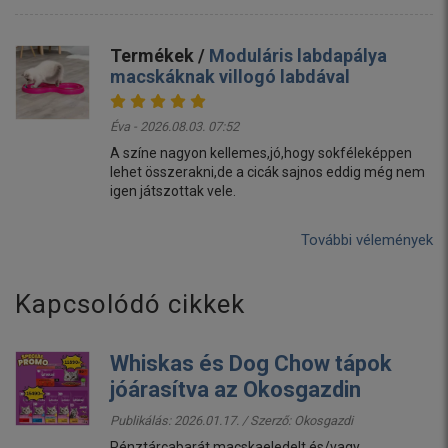
Termékek /
Moduláris labdapálya
macskáknak villogó labdával
Éva - 2026.08.03. 07:52
A színe nagyon kellemes,jó,hogy sokféleképpen
lehet összerakni,de a cicák sajnos eddig még nem
igen játszottak vele.
További vélemények
Kapcsolódó cikkek
Whiskas és Dog Chow tápok
jóárasítva az Okosgazdin
Publikálás: 2026.01.17. / Szerző:
Okosgazdi
Pénztárcabarát macskaeledelt és/vagy