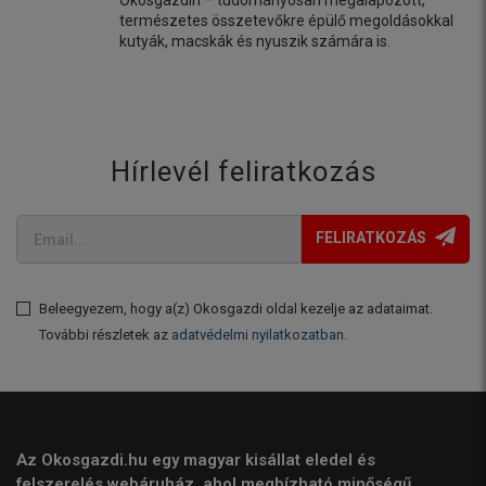
Okosgazdin – tudományosan megalapozott,
természetes összetevőkre épülő megoldásokkal
kutyák, macskák és nyuszik számára is.
Hírlevél feliratkozás
FELIRATKOZÁS
Beleegyezem, hogy a(z) Okosgazdi oldal kezelje az adataimat.
További részletek az
adatvédelmi nyilatkozatban
.
Az Okosgazdi.hu egy magyar kisállat eledel és
felszerelés webáruház, ahol megbízható minőségű