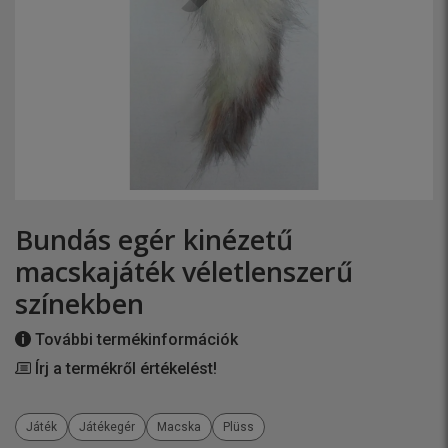
Bundás egér kinézetű
macskajáték véletlenszerű
színekben
További termékinformációk
Írj a termékről értékelést!
Játék
Játékegér
Macska
Plüss