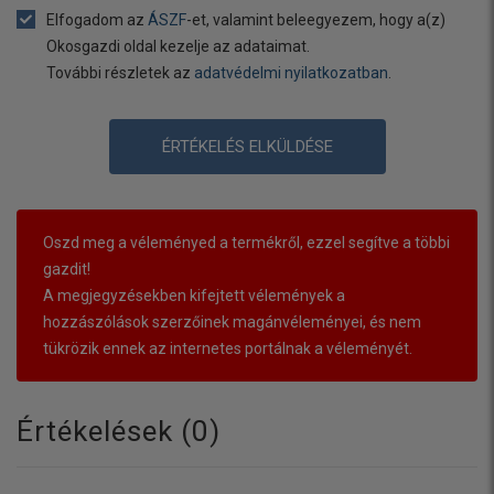
Elfogadom az
ÁSZF
-et, valamint beleegyezem, hogy a(z)
Okosgazdi oldal kezelje az adataimat.
További részletek az
adatvédelmi nyilatkozatban
.
ÉRTÉKELÉS ELKÜLDÉSE
Oszd meg a véleményed a termékről, ezzel segítve a többi
gazdit!
A megjegyzésekben kifejtett vélemények a
hozzászólások szerzőinek magánvéleményei, és nem
tükrözik ennek az internetes portálnak a véleményét.
Értékelések (
0
)