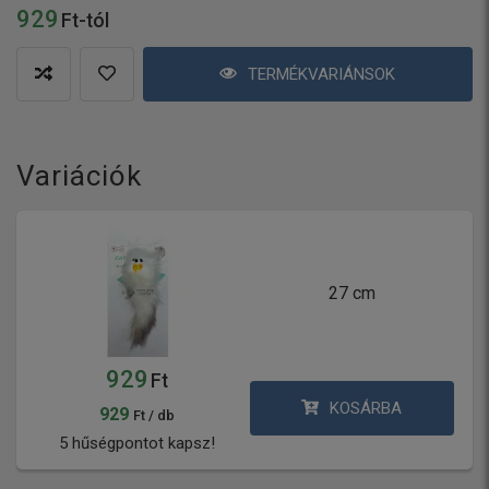
929
Ft-tól
TERMÉKVARIÁNSOK
Variációk
27 cm
929
Ft
KOSÁRBA
929
Ft / db
5 hűségpontot kapsz!