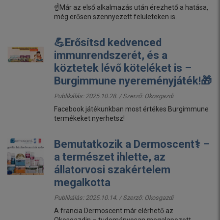
☝️Már az első alkalmazás után érezhető a hatása,
még erősen szennyezett felületeken is.
💪Erősítsd kedvenced
immunrendszerét, és a
köztetek lévő köteléket is –
Burgimmune nyereményjáték!🎁
Publikálás: 2025.10.28. / Szerző:
Okosgazdi
Facebook játékunkban most értékes Burgimmune
termékeket nyerhetsz!
Bemutatkozik a Dermoscent⚕️ –
a természet ihlette, az
állatorvosi szakértelem
megalkotta
Publikálás: 2025.10.14. / Szerző:
Okosgazdi
A francia Dermoscent már elérhető az