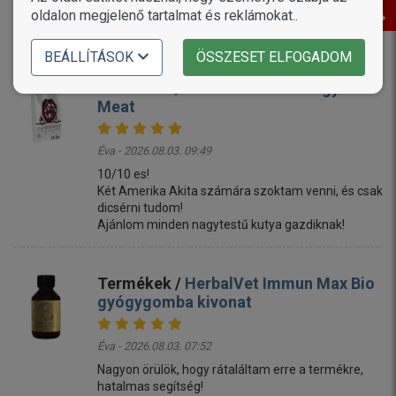
Mónika - 2026.08.03. 10:59
oldalon megjelenő tartalmat és reklámokat..
Gyors házhozszállitás. A kutyáim szeretik. 🙂
BEÁLLÍTÁSOK
ÖSSZESET ELFOGADOM
Termékek /
Delikan Prima Energy Red
Meat
Éva - 2026.08.03. 09:49
10/10 es!
Két Amerika Akita számára szoktam venni, és csak
dicsérni tudom!
Ajánlom minden nagytestű kutya gazdiknak!
Termékek /
HerbalVet Immun Max Bio
gyógygomba kivonat
Éva - 2026.08.03. 07:52
Nagyon örülök, hogy rátaláltam erre a termékre,
hatalmas segítség!