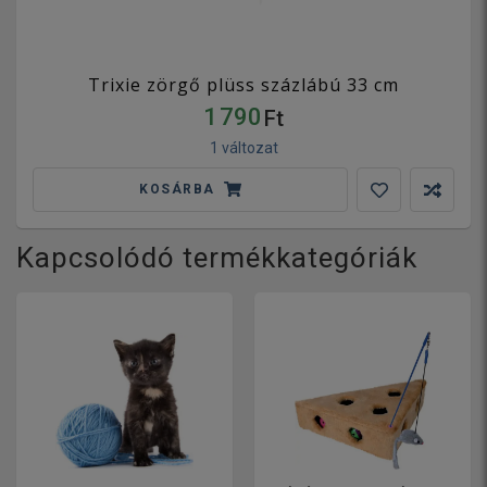
Trixie zörgő plüss százlábú 33 cm
1 790
Ft
1 változat
KOSÁRBA
Kapcsolódó termékkategóriák