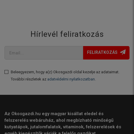
Hírlevél feliratkozás
FELIRATKOZÁS
Beleegyezem, hogy a(z) Okosgazdi oldal kezelje az adataimat.
További részletek az
adatvédelmi nyilatkozatban
.
Az Okosgazdi.hu egy magyar kisállat eledel és
felszerelés webáruház, ahol megbízható minőségű
kutyatápok, jutalomfalatok, vitaminok, felszerelések és
egyéb kiegészítők várják a felelős gazdikat.