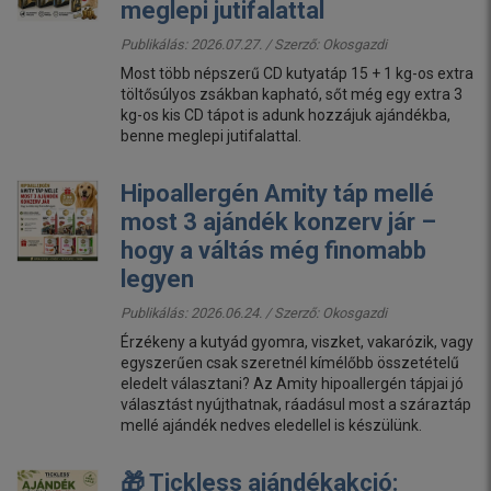
meglepi jutifalattal
Publikálás: 2026.07.27. / Szerző:
Okosgazdi
Most több népszerű CD kutyatáp 15 + 1 kg-os extra
töltősúlyos zsákban kapható, sőt még egy extra 3
kg-os kis CD tápot is adunk hozzájuk ajándékba,
benne meglepi jutifalattal.
Hipoallergén Amity táp mellé
most 3 ajándék konzerv jár –
hogy a váltás még finomabb
legyen
Publikálás: 2026.06.24. / Szerző:
Okosgazdi
Érzékeny a kutyád gyomra, viszket, vakarózik, vagy
egyszerűen csak szeretnél kímélőbb összetételű
eledelt választani? Az Amity hipoallergén tápjai jó
választást nyújthatnak, ráadásul most a száraztáp
mellé ajándék nedves eledellel is készülünk.
🎁 Tickless ajándékakció: