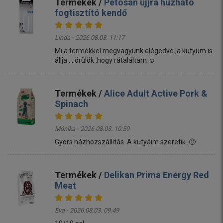
Termékek /
Petosan ujjra húzható
fogtisztító kendő
Linda - 2026.08.03. 11:17
Mi a termékkel megvagyunk elégedve ,a kutyum is
állja ....örülök ,hogy rátaláltam ☺️
Termékek /
Alice Adult Active Pork &
Spinach
Mónika - 2026.08.03. 10:59
Gyors házhozszállitás. A kutyáim szeretik. 🙂
Termékek /
Delikan Prima Energy Red
Meat
Éva - 2026.08.03. 09:49