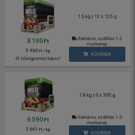
1.5 kg | 12 x 125 g
Raktáron, szállítás 1-2
8 190
Ft
munkanap
5 460
Ft / kg
KOSÁRBA
41 hűségpontot kapsz!
1.8 kg | 6 x 300 g
Raktáron, szállítás 1-2
6 590
Ft
munkanap
3 661
Ft / kg
KOSÁRBA