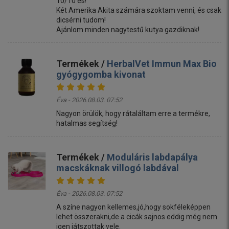
10/10 es!
Két Amerika Akita számára szoktam venni, és csak
dicsérni tudom!
Ajánlom minden nagytestű kutya gazdiknak!
Termékek /
HerbalVet Immun Max Bio
gyógygomba kivonat
Éva - 2026.08.03. 07:52
Nagyon örülök, hogy rátaláltam erre a termékre,
hatalmas segítség!
Termékek /
Moduláris labdapálya
macskáknak villogó labdával
Éva - 2026.08.03. 07:52
A színe nagyon kellemes,jó,hogy sokféleképpen
lehet összerakni,de a cicák sajnos eddig még nem
igen játszottak vele.