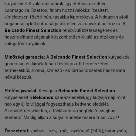
kutyaeledel. Kiváló receptúrák egy etetési méretben
csomagolva. Szaftos, finom hozzávalókkal ízesített,
kíméletesen főzött hús, tasakba kiporciózva. A hidegen sajtolt
bogáncsolaj létfontosságú telítetlen zsírsavakat ad hozzá. A
Belcando Finest Selection
rendkívüli ízletességének és
hasznosíthatóságának köszönhetően kiváló az érzékeny és
válogatós kutyáknak.
Minőségi garancia:
A
Belcando Finest Selection
kutyaeledel
gondosan és kíméletesen feldolgozott természetes
termékekből, aroma, színező- és tartósítószerek használata
nélkül készült.
Etetési javaslat:
Keverje a
Belcando Finest Selection
kutyaeledelt a
Belcando
szárazeledellel, így kutyája nap mint
nap egy új íz világgal fogyaszthatja kedvenc eledelét.
Szobahőmérsékleten, a táblázatnak megfelelő adagban
etethető. Mindig álljon a kutya rendelkezésére friss ivóvíz!
Összetétel:
vadhús, -szív, -máj, -nyelőcső (34 %); bárányhús, -