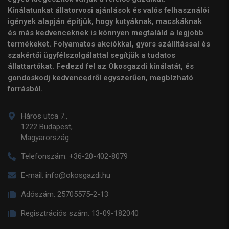
Kínálatunkat állatorvosi ajánlások és valós felhasználói
igények alapján építjük, hogy kutyáknak, macskáknak
és más kedvenceknek is könnyen megtaláld a legjobb
termékeket. Folyamatos akciókkal, gyors szállítással és
szakértői ügyfélszolgálattal segítjük a tudatos
állattartókat. Fedezd fel az Okosgazdi kínálatát, és
gondoskodj kedvencedről egyszerűen, megbízható
forrásból.
Háros utca 7.,
1222 Budapest,
Magyarország
Telefonszám:
+36-20-402-8079
E-mail:
info@okosgazdi.hu
Adószám:
25705575-2-13
Regisztrációs szám:
13-09-182040