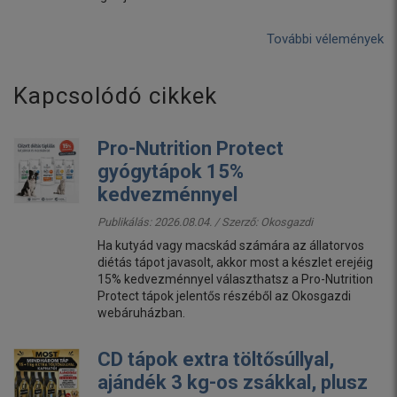
További vélemények
Kapcsolódó cikkek
Pro-Nutrition Protect
gyógytápok 15%
kedvezménnyel
Publikálás: 2026.08.04. / Szerző:
Okosgazdi
Ha kutyád vagy macskád számára az állatorvos
diétás tápot javasolt, akkor most a készlet erejéig
15% kedvezménnyel választhatsz a Pro-Nutrition
Protect tápok jelentős részéből az Okosgazdi
webáruházban.
CD tápok extra töltősúllyal,
ajándék 3 kg-os zsákkal, plusz