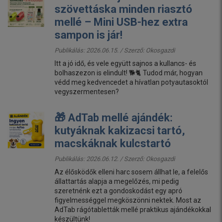
szövettáska minden riasztó
mellé – Mini USB-hez extra
sampon is jár!
Publikálás: 2026.06.15. / Szerző:
Okosgazdi
Itt a jó idő, és vele együtt sajnos a kullancs- és
bolhaszezon is elindult! 🐕🐈 Tudod már, hogyan
védd meg kedvencedet a hívatlan potyautasoktól
vegyszermentesen?
🎁 AdTab mellé ajándék:
kutyáknak kakizacsi tartó,
macskáknak kulcstartó
Publikálás: 2026.06.12. / Szerző:
Okosgazdi
Az élősködők elleni harc sosem állhat le, a felelős
állattartás alapja a megelőzés, mi pedig
szeretnénk ezt a gondoskodást egy apró
figyelmességgel megköszönni nektek. Most az
AdTab rágótabletták mellé praktikus ajándékokkal
készültünk!