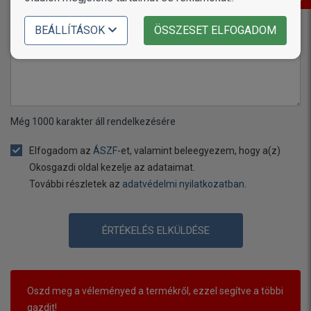
Értékelés
BEÁLLÍTÁSOK
ÖSSZESET ELFOGADOM
Még
1000
karakter áll rendelkezésére
Elfogadom az
ÁSZF
-et, valamint beleegyezem, hogy a(z)
Okosgazdi oldal kezelje az adataimat.
További részletek az
adatvédelmi nyilatkozatban
.
ÉRTÉKELÉS ELKÜLDÉSE
Oszd meg a véleményed a termékről, ezzel segítve a többi
gazdit!