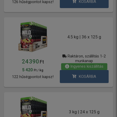
KOSÁRBA
126 hűségpontot kapsz!
4.5 kg | 36 x 125 g
Raktáron, szállítás 1-2
24 390
munkanap
Ft
Ingyenes kiszállítás
5 420
Ft / kg
KOSÁRBA
122 hűségpontot kapsz!
3 kg | 24 x 125 g