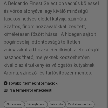
A Belcando Finest Selection vadhús kölessel
és vörös áfonyával egy kiváló minőségű
tasakos nedves eledel kutyája számára.
Szaftos, finom hozzávalókkal ízesített,
kíméletesen főzött hússal. A hidegen sajtolt
bogáncsolaj létfontosságú telítetlen
zsírsavakat ad hozzá. Rendkívűl ízletes és jól
hasznosítható, melyeknek köszönhetően
kiválló az érzékeny és válogatós kutyáknak.
Aroma, színező- és tartósítoszer mentes.
További termékinformációk
Írj a termékről értékelést!
Alutasakos
Bárányhúsos
Belcando
Csirkehúsmentes