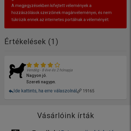
A megjegyzésekben kifejtett vélemények a
hozzászólások szerzőinek magánvéleményei, és nem
tükrözik ennek az internetes portálnak a véleményét.
Értékelések (
1
)
Vendég - 8 éve és 2 hónapja
Nagyon jó.
Szereti nagypn.
Ide kattints, ha erre válaszolnál
19165
Vásárlóink írták