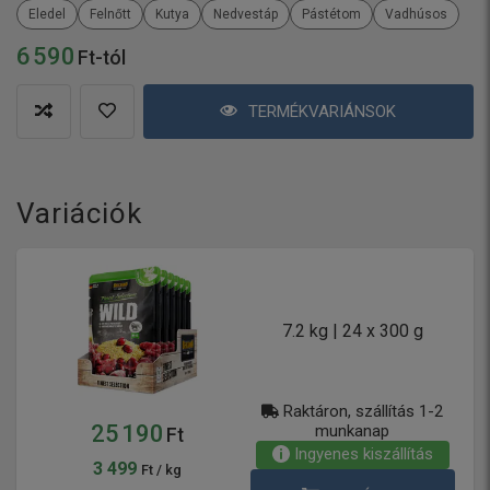
Eledel
Felnőtt
Kutya
Nedvestáp
Pástétom
Vadhúsos
6 590
Ft-tól
TERMÉKVARIÁNSOK
Variációk
7.2 kg | 24 x 300 g
Raktáron, szállítás 1-2
25 190
munkanap
Ft
Ingyenes kiszállítás
3 499
Ft / kg