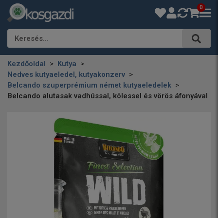
0
Keresés…
Kezdőoldal
Kutya
Nedves kutyaeledel, kutyakonzerv
Belcando szuperprémium német kutyaeledelek
Belcando alutasak vadhússal, kölessel és vörös áfonyával