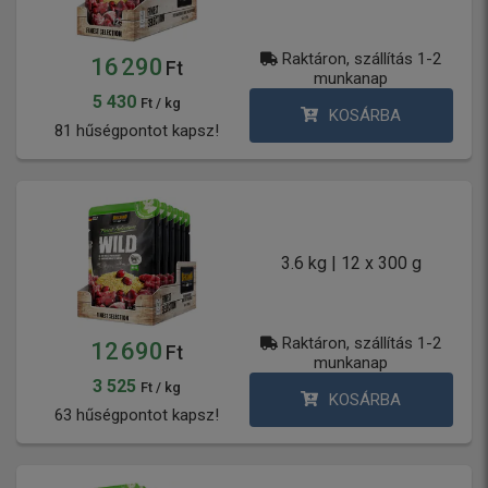
Raktáron, szállítás 1-2
16 290
Ft
munkanap
5 430
Ft / kg
KOSÁRBA
81 hűségpontot kapsz!
3.6 kg | 12 x 300 g
Raktáron, szállítás 1-2
12 690
Ft
munkanap
3 525
Ft / kg
KOSÁRBA
63 hűségpontot kapsz!