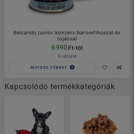
Belcando Junior konzerv baromfihússal és
tojással
6 990
Ft-tól
4 változat
MUTASS TÖBBET
Kapcsolódó termékkategóriák