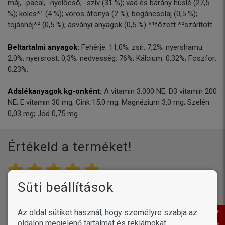
máj, -pacal, -nyelőcső, -szív (31 %); vad és bárány húslé (27,5
%); köles*¹ (4 %); vörös áfonya (2 %); bogáncsolaj (0,5 %);
tojáshéj*² (0,5 %); ásványi anyagok (0,5 %) *¹főzött *²szárított
Beltartalmi anyagok:
Fehérje: 11,0%; zsír: 7,2%; nyershamu:
2,0%; nyersrost: 0,3%; nedvesség: 76%; Kálcium: 0,32%; Foszfor:
0,23%.
Adalékanyagok kg-onként:
A vitamin 3.000 NE; D3 vitamin 200
NE; E vitamin 30 mg; Cink 15,0 mg; Magnézium 3,0 mg; Szelén
0,03 mg; Jód 0,75 mg.
Értékeld a terméket!
Süti beállítások
Név vagy becenév
Az oldal sütiket használ, hogy személyre szabja az
oldalon megjelenő tartalmat és reklámokat..