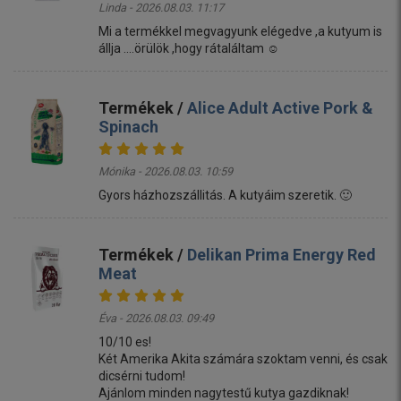
Linda - 2026.08.03. 11:17
Mi a termékkel megvagyunk elégedve ,a kutyum is
állja ....örülök ,hogy rátaláltam ☺️
Termékek /
Alice Adult Active Pork &
Spinach
Mónika - 2026.08.03. 10:59
Gyors házhozszállitás. A kutyáim szeretik. 🙂
Termékek /
Delikan Prima Energy Red
Meat
Éva - 2026.08.03. 09:49
10/10 es!
Két Amerika Akita számára szoktam venni, és csak
dicsérni tudom!
Ajánlom minden nagytestű kutya gazdiknak!