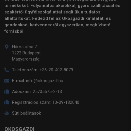
termékeket. Folyamatos akciókkal, gyors szállítással és
szakértői ügyfélszolgálattal segítjük a tudatos
állattartókat. Fedezd fel az Okosgazdi kínálatát, és
gondoskodj kedvencedről egyszerűen, megbízható
forrásból.
Háros utca 7.,
1222 Budapest,
Magyarország
Telefonszám:
+36-20-402-8079
E-mail:
info@okosgazdi.hu
Adószám:
25705575-2-13
Regisztrációs szám:
13-09-182040
Süti beállítások
OKOSGAZDI