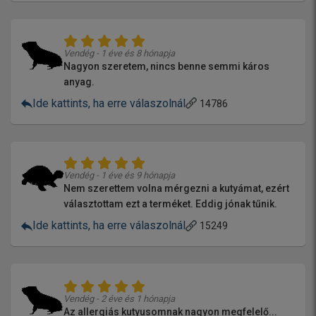
Vendég - 1 éve és 8 hónapja
Nagyon szeretem, nincs benne semmi káros
anyag.
Ide kattints, ha erre válaszolnál
14786
Vendég - 1 éve és 9 hónapja
Nem szerettem volna mérgezni a kutyámat, ezért
választottam ezt a terméket. Eddig jónak tűnik.
Ide kattints, ha erre válaszolnál
15249
Vendég - 2 éve és 1 hónapja
Az allergiás kutyusomnak nagyon megfelelő...