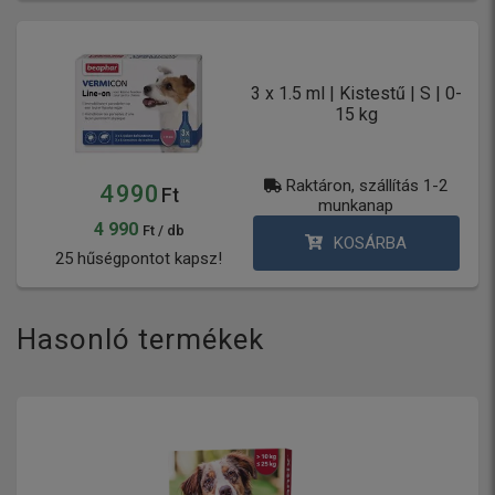
3 x 1.5 ml | Kistestű | S | 0-
15 kg
Raktáron, szállítás 1-2
4 990
Ft
munkanap
4 990
Ft / db
KOSÁRBA
25 hűségpontot kapsz!
Hasonló termékek