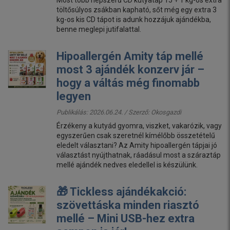
Most több népszerű CD kutyatáp 15 + 1 kg-os extra
töltősúlyos zsákban kapható, sőt még egy extra 3
kg-os kis CD tápot is adunk hozzájuk ajándékba,
benne meglepi jutifalattal.
Hipoallergén Amity táp mellé
most 3 ajándék konzerv jár –
hogy a váltás még finomabb
legyen
Publikálás: 2026.06.24. / Szerző:
Okosgazdi
Érzékeny a kutyád gyomra, viszket, vakarózik, vagy
egyszerűen csak szeretnél kímélőbb összetételű
eledelt választani? Az Amity hipoallergén tápjai jó
választást nyújthatnak, ráadásul most a száraztáp
mellé ajándék nedves eledellel is készülünk.
🎁 Tickless ajándékakció:
szövettáska minden riasztó
mellé – Mini USB-hez extra