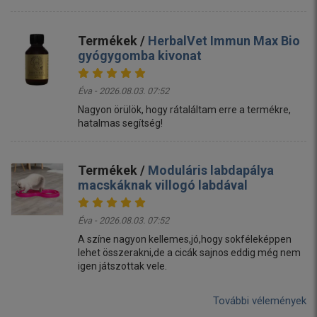
Termékek /
HerbalVet Immun Max Bio
gyógygomba kivonat
Éva - 2026.08.03. 07:52
Nagyon örülök, hogy rátaláltam erre a termékre,
hatalmas segítség!
Termékek /
Moduláris labdapálya
macskáknak villogó labdával
Éva - 2026.08.03. 07:52
A színe nagyon kellemes,jó,hogy sokféleképpen
lehet összerakni,de a cicák sajnos eddig még nem
igen játszottak vele.
További vélemények