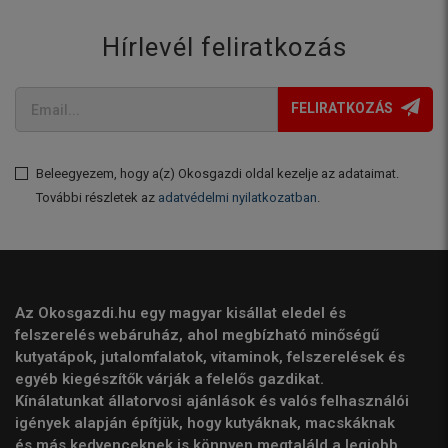
Hírlevél feliratkozás
FELIRATKOZÁS
Beleegyezem, hogy a(z) Okosgazdi oldal kezelje az adataimat.
További részletek az
adatvédelmi nyilatkozatban
.
Az Okosgazdi.hu egy magyar kisállat eledel és
felszerelés webáruház, ahol megbízható minőségű
kutyatápok, jutalomfalatok, vitaminok, felszerelések és
egyéb kiegészítők várják a felelős gazdikat.
Kínálatunkat állatorvosi ajánlások és valós felhasználói
igények alapján építjük, hogy kutyáknak, macskáknak
és más kedvenceknek is könnyen megtaláld a legjobb