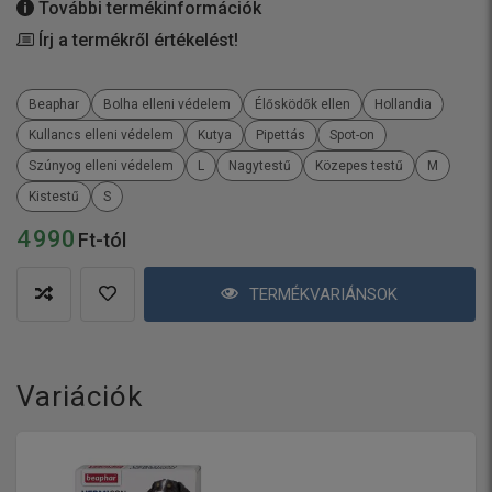
További termékinformációk
Írj a termékről értékelést!
Beaphar
Bolha elleni védelem
Élősködők ellen
Hollandia
Kullancs elleni védelem
Kutya
Pipettás
Spot-on
Szúnyog elleni védelem
L
Nagytestű
Közepes testű
M
Kistestű
S
4 990
Ft-tól
TERMÉKVARIÁNSOK
Variációk