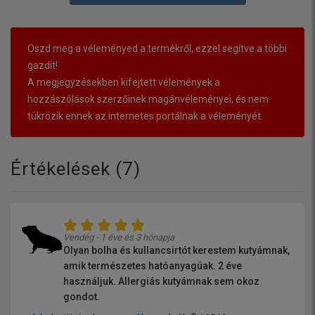
Oszd meg a véleményed a termékről, ezzel segítve a többi
gazdit!
A megjegyzésekben kifejtett vélemények a
hozzászólások szerzőinek magánvéleményei, és nem
tükrözik ennek az internetes portálnak a véleményét.
Értékelések (
7
)
Vendég - 1 éve és 3 hónapja
Olyan bolha és kullancsirtót kerestem kutyámnak,
amik természetes hatóanyagúak. 2 éve
használjuk. Allergiás kutyámnak sem okoz
gondot.