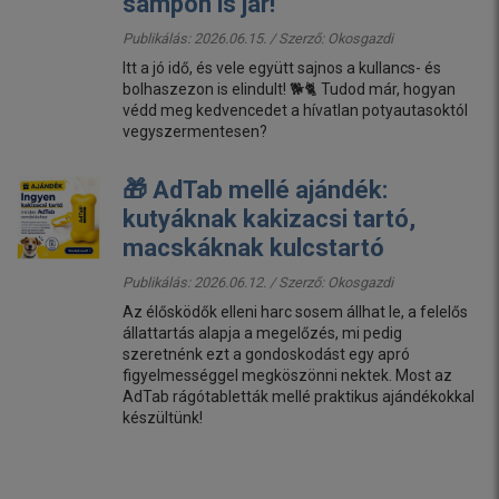
sampon is jár!
Publikálás: 2026.06.15. / Szerző:
Okosgazdi
Itt a jó idő, és vele együtt sajnos a kullancs- és
bolhaszezon is elindult! 🐕🐈 Tudod már, hogyan
védd meg kedvencedet a hívatlan potyautasoktól
vegyszermentesen?
🎁 AdTab mellé ajándék:
kutyáknak kakizacsi tartó,
macskáknak kulcstartó
Publikálás: 2026.06.12. / Szerző:
Okosgazdi
Az élősködők elleni harc sosem állhat le, a felelős
állattartás alapja a megelőzés, mi pedig
szeretnénk ezt a gondoskodást egy apró
figyelmességgel megköszönni nektek. Most az
AdTab rágótabletták mellé praktikus ajándékokkal
készültünk!