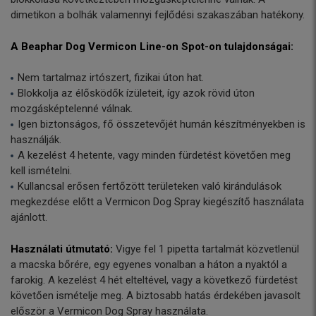
dimetikon a bolhák valamennyi fejlődési szakaszában hatékony.
A Beaphar Dog Vermicon Line-on Spot-on tulajdonságai:
Nem tartalmaz irtószert, fizikai úton hat.
Blokkolja az élősködők ízületeit, így azok rövid úton
mozgásképtelenné válnak.
Igen biztonságos, fő összetevőjét humán készítményekben is
használják.
A kezelést 4 hetente, vagy minden fürdetést követően meg
kell ismételni.
Kullancsal erősen fertőzött területeken való kirándulások
megkezdése előtt a Vermicon Dog Spray kiegészítő használata
ajánlott.
Használati útmutató:
Vigye fel 1 pipetta tartalmát közvetlenül
a macska bőrére, egy egyenes vonalban a háton a nyaktól a
farokig. A kezelést 4 hét elteltével, vagy a következő fürdetést
követően ismételje meg. A biztosabb hatás érdekében javasolt
először a Vermicon Dog Spray használata.