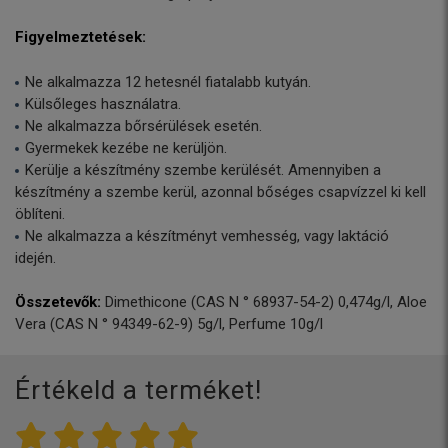
Figyelmeztetések:
Ne alkalmazza 12 hetesnél fiatalabb kutyán.
Külsőleges használatra.
Ne alkalmazza bőrsérülések esetén.
Gyermekek kezébe ne kerüljön.
Kerülje a készítmény szembe kerülését. Amennyiben a
készítmény a szembe kerül, azonnal bőséges csapvízzel ki kell
öblíteni.
Ne alkalmazza a készítményt vemhesség, vagy laktáció
idején.
Összetevők:
Dimethicone (CAS N ° 68937-54-2) 0,474g/l, Aloe
Vera (CAS N ° 94349-62-9) 5g/l, Perfume 10g/l
Értékeld a terméket!