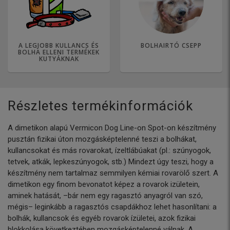
A LEGJOBB KULLANCS ÉS
BOLHAIRTÓ CSEPP
BOLHA ELLENI TERMÉKEK
KUTYÁKNAK
Részletes termékinformációk
A dimetikon alapú Vermicon Dog Line-on Spot-on készítmény
pusztán fizikai úton mozgásképtelenné teszi a bolhákat,
kullancsokat és más rovarokat, ízeltlábúakat (pl.: szúnyogok,
tetvek, atkák, lepkeszúnyogok, stb.) Mindezt úgy teszi, hogy a
készítmény nem tartalmaz semmilyen kémiai rovarölő szert. A
dimetikon egy finom bevonatot képez a rovarok izületein,
aminek hatását, –bár nem egy ragasztó anyagról van szó,
mégis– leginkább a ragasztós csapdákhoz lehet hasonlítani: a
bolhák, kullancsok és egyéb rovarok ízületei, azok fizikai
blokkolása következtében mozgásképtelenné válnak. A