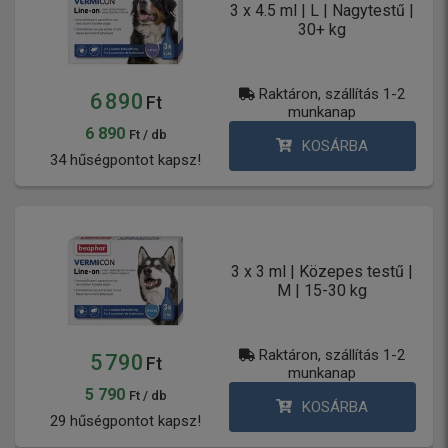
3 x 4.5 ml | L | Nagytestű |
30+ kg
Raktáron, szállítás 1-2
6 890
Ft
munkanap
6 890
Ft / db
KOSÁRBA
34 hűségpontot kapsz!
3 x 3 ml | Közepes testű |
M | 15-30 kg
Raktáron, szállítás 1-2
5 790
Ft
munkanap
5 790
Ft / db
KOSÁRBA
29 hűségpontot kapsz!