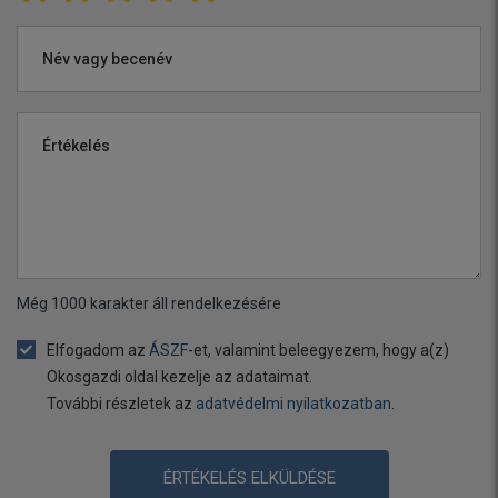
Név vagy becenév
Értékelés
Még
1000
karakter áll rendelkezésére
Elfogadom az
ÁSZF
-et, valamint beleegyezem, hogy a(z)
Okosgazdi oldal kezelje az adataimat.
További részletek az
adatvédelmi nyilatkozatban
.
ÉRTÉKELÉS ELKÜLDÉSE