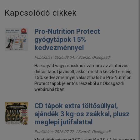
Kapcsolódó cikkek
Pro-Nutrition Protect
gyógytápok 15%
kedvezménnyel
Publikálás: 2026.08.04. / Szerző:
Okosgazdi
Ha kutyád vagy macskád számára az állatorvos
diétás tápot javasolt, akkor most a készlet erejéig
15% kedvezménnyel választhatsz a Pro-Nutrition
Protect tápok jelentős részéből az Okosgazdi
webáruházban.
CD tápok extra töltősúllyal,
ajándék 3 kg-os zsákkal, plusz
meglepi jutifalattal
Publikálás: 2026.07.27. / Szerző:
Okosgazdi