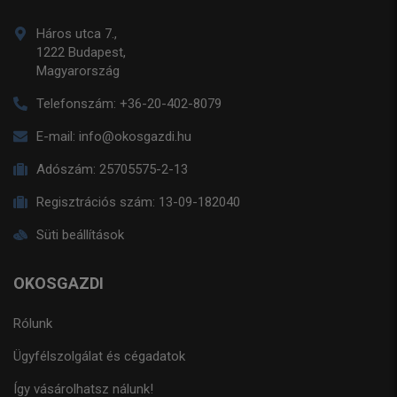
Háros utca 7.,
1222 Budapest,
Magyarország
Telefonszám:
+36-20-402-8079
E-mail:
info@okosgazdi.hu
Adószám:
25705575-2-13
Regisztrációs szám:
13-09-182040
Süti beállítások
OKOSGAZDI
Rólunk
Ügyfélszolgálat és cégadatok
Így vásárolhatsz nálunk!