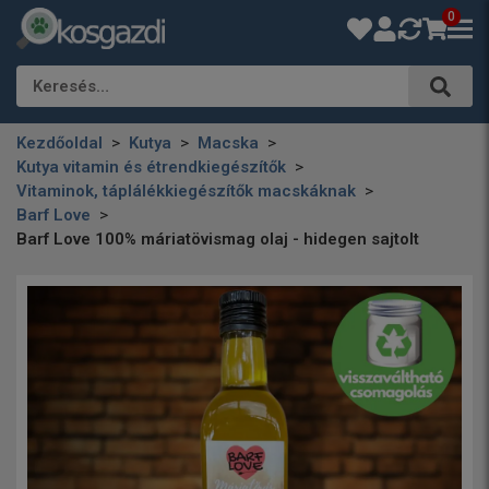
0
Keresés…
Kezdőoldal
Kutya
Macska
Kutya vitamin és étrendkiegészítők
Vitaminok, táplálékkiegészítők macskáknak
Barf Love
Barf Love 100% máriatövismag olaj - hidegen sajtolt