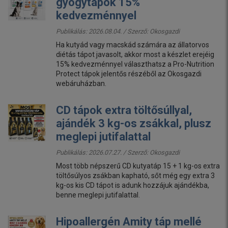
gyógytápok 15%
kedvezménnyel
Publikálás: 2026.08.04. / Szerző:
Okosgazdi
Ha kutyád vagy macskád számára az állatorvos
diétás tápot javasolt, akkor most a készlet erejéig
15% kedvezménnyel választhatsz a Pro-Nutrition
Protect tápok jelentős részéből az Okosgazdi
webáruházban.
CD tápok extra töltősúllyal,
ajándék 3 kg-os zsákkal, plusz
meglepi jutifalattal
Publikálás: 2026.07.27. / Szerző:
Okosgazdi
Most több népszerű CD kutyatáp 15 + 1 kg-os extra
töltősúlyos zsákban kapható, sőt még egy extra 3
kg-os kis CD tápot is adunk hozzájuk ajándékba,
benne meglepi jutifalattal.
Hipoallergén Amity táp mellé