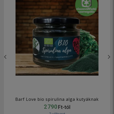
Barf Love bio spirulina alga kutyáknak
2 790
Ft-tól
2 változat