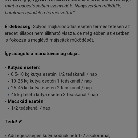
mint a babesiosisban szenvedők. Nagyszerűen működik,
hatalmas ajándék a természettől!"
Érdekesség:
Súlyos májkárosodás esetén természetesen az
eredeti állapot nem állítható vissza, de még ebben az esetben
is fokozza a meglévő májsejtek működését.
Így adagold a máriatövismag olajat:
Kutyád esetén:
0,5-10 kg kutya esetén 1/2 teáskanál / nap
10-25 kg kutya esetén 1 teáskanál / nap
25-45 kg kutya esetén 2 teáskanál / nap
45 kg feletti kutya esetén 3 teáskanál / nap
Macskád esetén:
1/2 teáskanál / nap
Tedd! ✔
Add egészséges kutyusodnak heti 1-2 alkalommal,