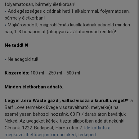
folyamatosan, bármely életkorban!
Add egészséges cicádnak heti 1 alkalommal, folyamatosan,
bármely életkorban!
Májkárosodott, májproblémás kisállatodnak adagold minden
nap, 1-3 hónapon át (ahogyan az állatorvosod rendeli)!
Ne tedd! ✖
Ne adagold túl!
Kiszerelés:
100 ml - 250 ml - 500 ml
Minden életkorban adható.
Legyél Zero Waste gazdi, váltsd vissza a kiürült üveget!*
: a
Barf Love termékek üvege visszaváltható, melye(ke)t ha
személyesen behozol hozzánk, 60 Ft / darab áron beváltjuk
Neked. Az üvegeket kérlek, tiszta állapotban add át nekünk!
Címünk: 1222. Budapest, Háros utca 7.
Ide kattints a
megközelíthetőségi információkért, térképért.