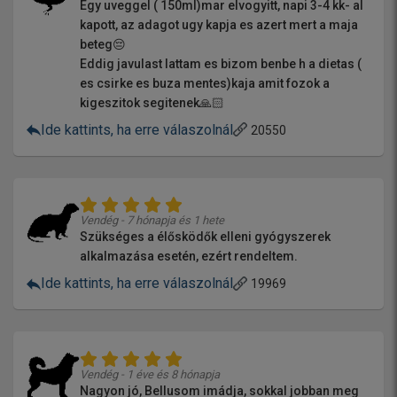
Egy uveggel ( 150ml)mar elvogyitt, napi 3-4 kk- al
kapott, az adagot ugy kapja es azert mert a maja
beteg😔
Eddig javulast lattam es bizom benbe h a dietas (
es csirke es buza mentes)kaja amit fozok a
kigeszitok segitenek🙏🏻
Ide kattints, ha erre válaszolnál
20550
Vendég - 7 hónapja és 1 hete
Szükséges a élősködők elleni gyógyszerek
alkalmazása esetén, ezért rendeltem.
Ide kattints, ha erre válaszolnál
19969
Vendég - 1 éve és 8 hónapja
Nagyon jó, Bellusom imádja, sokkal jobban meg