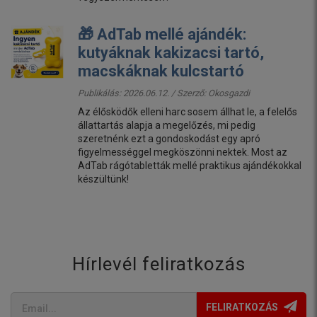
🎁 AdTab mellé ajándék:
kutyáknak kakizacsi tartó,
macskáknak kulcstartó
Publikálás: 2026.06.12. / Szerző:
Okosgazdi
Az élősködők elleni harc sosem állhat le, a felelős
állattartás alapja a megelőzés, mi pedig
szeretnénk ezt a gondoskodást egy apró
figyelmességgel megköszönni nektek. Most az
AdTab rágótabletták mellé praktikus ajándékokkal
készültünk!
Hírlevél feliratkozás
FELIRATKOZÁS