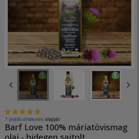
7 önálló értékelés
alapján
Barf Love 100% máriatövismag
olaj - hidegen sajtolt