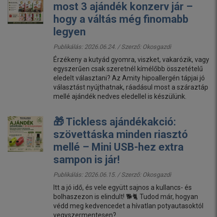
most 3 ajándék konzerv jár –
hogy a váltás még finomabb
legyen
Publikálás: 2026.06.24. / Szerző:
Okosgazdi
Érzékeny a kutyád gyomra, viszket, vakarózik, vagy
egyszerűen csak szeretnél kímélőbb összetételű
eledelt választani? Az Amity hipoallergén tápjai jó
választást nyújthatnak, ráadásul most a száraztáp
mellé ajándék nedves eledellel is készülünk.
🎁 Tickless ajándékakció:
szövettáska minden riasztó
mellé – Mini USB-hez extra
sampon is jár!
Publikálás: 2026.06.15. / Szerző:
Okosgazdi
Itt a jó idő, és vele együtt sajnos a kullancs- és
bolhaszezon is elindult! 🐕🐈 Tudod már, hogyan
védd meg kedvencedet a hívatlan potyautasoktól
vegyszermentesen?