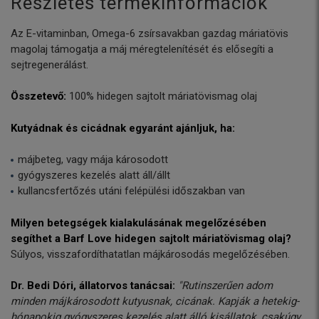
Részletes termékinformációk
Az E-vitaminban, Omega-6 zsírsavakban gazdag máriatövis
magolaj támogatja a máj méregtelenítését és elősegíti a
sejtregenerálást.
Összetevő:
100% hidegen sajtolt máriatövismag olaj
Kutyádnak és cicádnak egyaránt ajánljuk, ha:
májbeteg, vagy mája károsodott
gyógyszeres kezelés alatt áll/állt
kullancsfertőzés utáni felépülési időszakban van
Milyen betegségek kialakulásának megelőzésében
segíthet a Barf Love hidegen sajtolt máriatövismag olaj?
Súlyos, visszafordíthatatlan májkárosodás megelőzésében.
Dr. Bedi Dóri, állatorvos tanácsai:
"Rutinszerűen adom
minden májkárosodott kutyusnak, cicának. Kapják a hetekig-
hónapokig gyógyszeres kezelés alatt álló kisállatok, csakúgy,