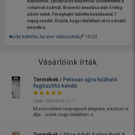
kutyáimnál. Epilepsziás kutyámnál csökkentette a
rohamok számát. Bravecto beadása után 5 hétig
adom nekik. Féreghajtó tabletta beadásánál 7
napig szedik. Örülök, hogy rátaláltam erre a kiváló
termékre.
Ide kattints, ha erre válaszolnál
15122
Vásárlóink írták
Termékek /
Petosan ujjra húzható
fogtisztító kendő
Linda - 2026.08.03. 11:17
Mi a termékkel megvagyunk elégedve ,a kutyum is
állja ....örülök ,hogy rátaláltam ☺️
Termékek /
Alice Adult Active Pork &