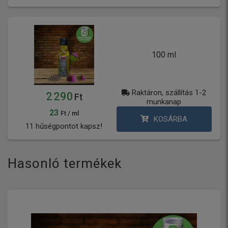
100 ml
Raktáron, szállítás 1-2
2 290
Ft
munkanap
23
Ft / ml
KOSÁRBA
11 hűségpontot kapsz!
Hasonló termékek