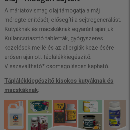
A máriatövismag olaj támogatja a máj
méregtelenítését, elősegíti a sejtregenerálást.
Kutyáknak és macskáknak egyaránt ajánljuk.
Kullancsriasztó tabletták, gyógyszeres
kezelések mellé és az allergiák kezelésére
erősen ajánlott táplálékkiegészítő.
Visszaváltható* csomagolásban kapható.
Táplálékkiegészítő kisokos kutyáknak és
macskáknak
: