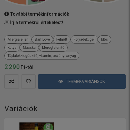
További termékinformációk
Írj a termékről értékelést!
Allergia ellen
Barf Love
Felnőtt
Folyadék, gél
Idős
Kutya
Macska
Méregtelenítő
Táplálékkiegészítő, vitamin, ásványi anyag
2 290
Ft-tól
TERMÉKVARIÁNSOK
Variációk