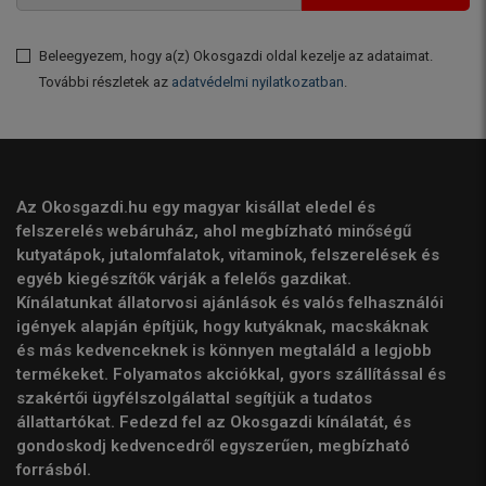
Beleegyezem, hogy a(z) Okosgazdi oldal kezelje az adataimat.
További részletek az
adatvédelmi nyilatkozatban
.
Az Okosgazdi.hu egy magyar kisállat eledel és
felszerelés webáruház, ahol megbízható minőségű
kutyatápok, jutalomfalatok, vitaminok, felszerelések és
egyéb kiegészítők várják a felelős gazdikat.
Kínálatunkat állatorvosi ajánlások és valós felhasználói
igények alapján építjük, hogy kutyáknak, macskáknak
és más kedvenceknek is könnyen megtaláld a legjobb
termékeket. Folyamatos akciókkal, gyors szállítással és
szakértői ügyfélszolgálattal segítjük a tudatos
állattartókat. Fedezd fel az Okosgazdi kínálatát, és
gondoskodj kedvencedről egyszerűen, megbízható
forrásból.