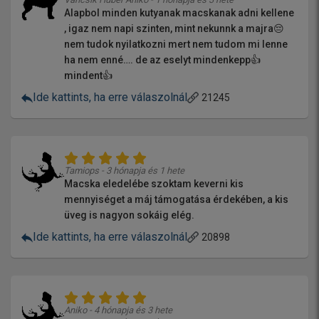
Alapbol minden kutyanak macskanak adni kellene
, igaz nem napi szinten, mint nekunnk a majra😔
nem tudok nyilatkozni mert nem tudom mi lenne
ha nem enné…. de az eselyt mindenkepp👍
mindent👍
Ide kattints, ha erre válaszolnál
21245
Tamiops - 3 hónapja és 1 hete
Macska eledelébe szoktam keverni kis
mennyiséget a máj támogatása érdekében, a kis
üveg is nagyon sokáig elég.
Ide kattints, ha erre válaszolnál
20898
Aniko - 4 hónapja és 3 hete