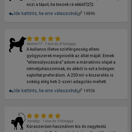
eszi a tápot, ha teszek rá ebből🥰🥰
Ide kattints, ha erre válaszolnál
14896
Noemi77 - 1 éve és 8 hónapja
A kullancs illetve szívférgesség elleni
gyógyszerek megviselik az állat máját. Ennek
"ellensúlyozására" adom a máriatövis olajat a
németjuhászomnak, és abból is ezt a hidegen
sajtoltat preferálom. A 250 ml-s kiszerelés is
sokáig elég heti 2-szeri adagolás mellett.
Ide kattints, ha erre válaszolnál
14936
Vendég - 1 éve és 9 hónapja
Kúraszerűen használom kis és nagytestű