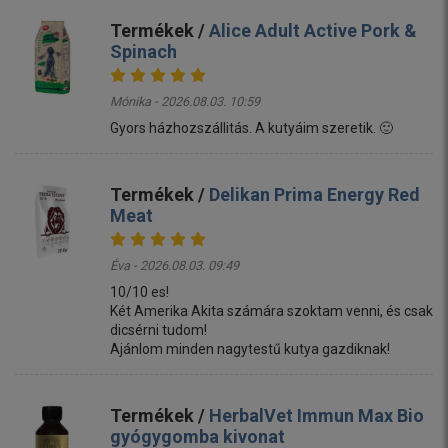
Termékek /
Alice Adult Active Pork &
Spinach
Mónika - 2026.08.03. 10:59
Gyors házhozszállitás. A kutyáim szeretik. 🙂
Termékek /
Delikan Prima Energy Red
Meat
Éva - 2026.08.03. 09:49
10/10 es!
Két Amerika Akita számára szoktam venni, és csak
dicsérni tudom!
Ajánlom minden nagytestű kutya gazdiknak!
Termékek /
HerbalVet Immun Max Bio
gyógygomba kivonat