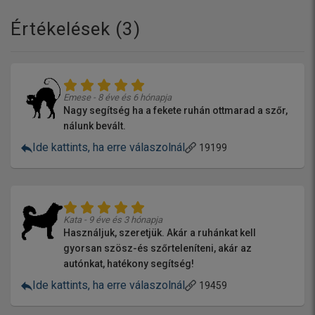
Értékelések (
3
)
Emese - 8 éve és 6 hónapja
Nagy segítség ha a fekete ruhán ottmarad a szőr,
nálunk bevált.
Ide kattints, ha erre válaszolnál
19199
Kata - 9 éve és 3 hónapja
Használjuk, szeretjük. Akár a ruhánkat kell
gyorsan szösz-és szőrteleníteni, akár az
autónkat, hatékony segítség!
Ide kattints, ha erre válaszolnál
19459