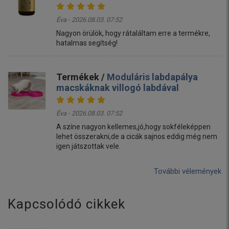
Éva - 2026.08.03. 07:52
Nagyon örülök, hogy rátaláltam erre a termékre,
hatalmas segítség!
Termékek /
Moduláris labdapálya
macskáknak villogó labdával
Éva - 2026.08.03. 07:52
A színe nagyon kellemes,jó,hogy sokféleképpen
lehet összerakni,de a cicák sajnos eddig még nem
igen játszottak vele.
További vélemények
Kapcsolódó cikkek