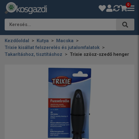
0
Keresés…
Kezdőoldal
Kutya
Macska
Trixie kisállat felszerelés és jutalomfalatok
Takarításhoz, tisztításhoz
Trixie szösz-szedő henger