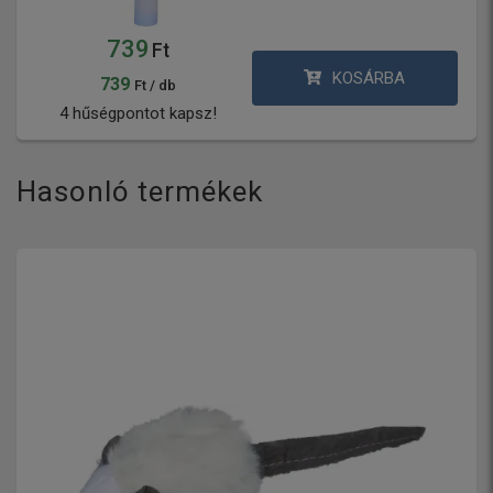
739
Ft
KOSÁRBA
739
Ft / db
4 hűségpontot kapsz!
Hasonló termékek