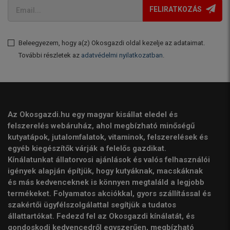
FELIRATKOZÁS
Beleegyezem, hogy a(z) Okosgazdi oldal kezelje az adataimat.
További részletek az
adatvédelmi nyilatkozatban
.
Az Okosgazdi.hu egy magyar kisállat eledel és
felszerelés webáruház, ahol megbízható minőségű
kutyatápok, jutalomfalatok, vitaminok, felszerelések és
egyéb kiegészítők várják a felelős gazdikat.
Kínálatunkat állatorvosi ajánlások és valós felhasználói
igények alapján építjük, hogy kutyáknak, macskáknak
és más kedvenceknek is könnyen megtaláld a legjobb
termékeket. Folyamatos akciókkal, gyors szállítással és
szakértői ügyfélszolgálattal segítjük a tudatos
állattartókat. Fedezd fel az Okosgazdi kínálatát, és
gondoskodj kedvencedről egyszerűen, megbízható