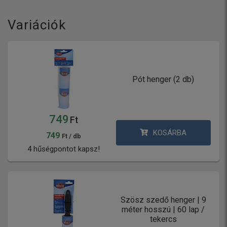
Variációk
Pót henger (2 db)
749
Ft
KOSÁRBA
749
Ft / db
4 hűségpontot kapsz!
Szösz szedő henger | 9
méter hosszú | 60 lap /
tekercs