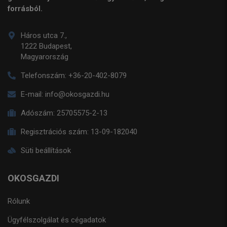
forrásból.
Háros utca 7.,
1222 Budapest,
Magyarország
Telefonszám:
+36-20-402-8079
E-mail:
info@okosgazdi.hu
Adószám:
25705575-2-13
Regisztrációs szám:
13-09-182040
Süti beállítások
OKOSGAZDI
Rólunk
Ügyfélszolgálat és cégadatok