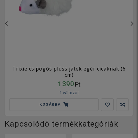
Trixie csipogós plüss játék egér cicáknak (6
cm)
1 390
Ft
1 változat
KOSÁRBA
Kapcsolódó termékkategóriák