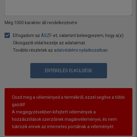
Még
1000
karakter áll rendelkezésére
Elfogadom az
ÁSZF
-et, valamint beleegyezem, hogy a(z)
Okosgazdi oldal kezelje az adataimat.
További részletek az
adatvédelmi nyilatkozatban
.
ÉRTÉKELÉS ELKÜLDÉSE
Oszd meg a véleményed a termékről, ezzel segítve a többi
gazdit!
A megjegyzésekben kifejtett vélemények a
hozzászólások szerzőinek magánvéleményei, és nem
tükrözik ennek az internetes portálnak a véleményét.