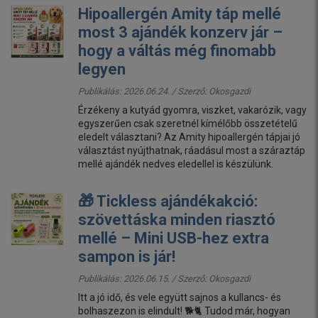
Hipoallergén Amity táp mellé
most 3 ajándék konzerv jár –
hogy a váltás még finomabb
legyen
Publikálás: 2026.06.24. / Szerző:
Okosgazdi
Érzékeny a kutyád gyomra, viszket, vakarózik, vagy
egyszerűen csak szeretnél kímélőbb összetételű
eledelt választani? Az Amity hipoallergén tápjai jó
választást nyújthatnak, ráadásul most a száraztáp
mellé ajándék nedves eledellel is készülünk.
🎁 Tickless ajándékakció:
szövettáska minden riasztó
mellé – Mini USB-hez extra
sampon is jár!
Publikálás: 2026.06.15. / Szerző:
Okosgazdi
Itt a jó idő, és vele együtt sajnos a kullancs- és
bolhaszezon is elindult! 🐕🐈 Tudod már, hogyan