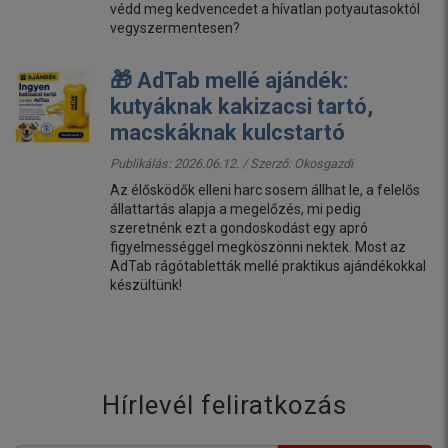
védd meg kedvencedet a hívatlan potyautasoktól
vegyszermentesen?
🎁 AdTab mellé ajándék:
kutyáknak kakizacsi tartó,
macskáknak kulcstartó
Publikálás: 2026.06.12. / Szerző:
Okosgazdi
Az élősködők elleni harc sosem állhat le, a felelős
állattartás alapja a megelőzés, mi pedig
szeretnénk ezt a gondoskodást egy apró
figyelmességgel megköszönni nektek. Most az
AdTab rágótabletták mellé praktikus ajándékokkal
készültünk!
Hírlevél feliratkozás