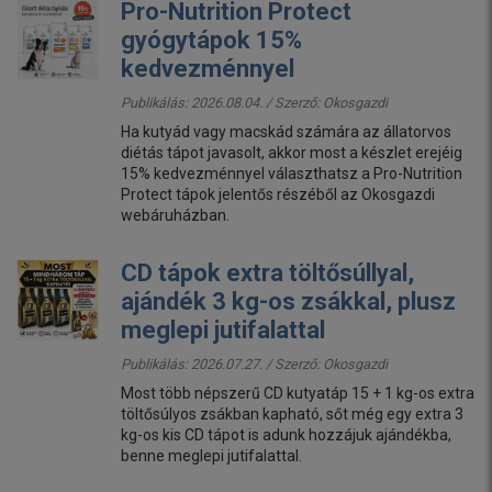
Pro-Nutrition Protect
gyógytápok 15%
kedvezménnyel
Publikálás: 2026.08.04. / Szerző:
Okosgazdi
Ha kutyád vagy macskád számára az állatorvos
diétás tápot javasolt, akkor most a készlet erejéig
15% kedvezménnyel választhatsz a Pro-Nutrition
Protect tápok jelentős részéből az Okosgazdi
webáruházban.
CD tápok extra töltősúllyal,
ajándék 3 kg-os zsákkal, plusz
meglepi jutifalattal
Publikálás: 2026.07.27. / Szerző:
Okosgazdi
Most több népszerű CD kutyatáp 15 + 1 kg-os extra
töltősúlyos zsákban kapható, sőt még egy extra 3
kg-os kis CD tápot is adunk hozzájuk ajándékba,
benne meglepi jutifalattal.