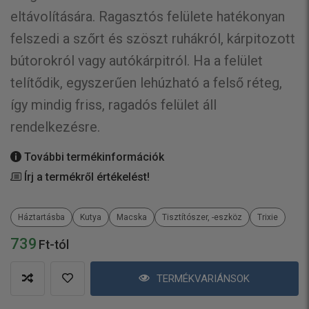
eltávolítására. Ragasztós felülete hatékonyan
felszedi a szőrt és szöszt ruhákról, kárpitozott
bútorokról vagy autókárpitról. Ha a felület
telítődik, egyszerűen lehúzható a felső réteg,
így mindig friss, ragadós felület áll
rendelkezésre.
További termékinformációk
Írj a termékről értékelést!
Háztartásba
Kutya
Macska
Tisztítószer, -eszköz
Trixie
739
Ft-tól
TERMÉKVARIÁNSOK