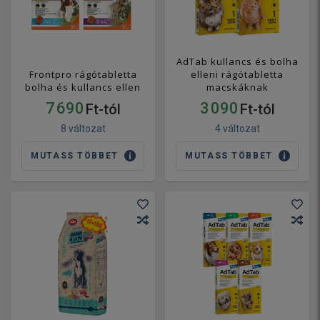
AdTab kullancs és bolha
Frontpro rágótabletta
elleni rágótabletta
bolha és kullancs ellen
macskáknak
7 690
3 090
Ft-tól
Ft-tól
8 változat
4 változat
MUTASS TÖBBET
MUTASS TÖBBET