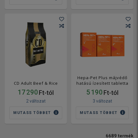
Hepa-Pet Plus májvédő
CD Adult Beef & Rice
hatású ízesített tabletta
17 290
5 190
Ft-tól
Ft-tól
2 változat
3 változat
MUTASS TÖBBET
MUTASS TÖBBET
6689
termék