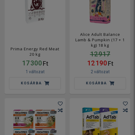
Alice Adult Balance
Lamb & Pumpkin (17 + 1
kg) 18 kg
Prima Energy Red Meat
12 917
20 kg
17 300
12 190
Ft
Ft
1 változat
2 változat
KOSÁRBA
KOSÁRBA