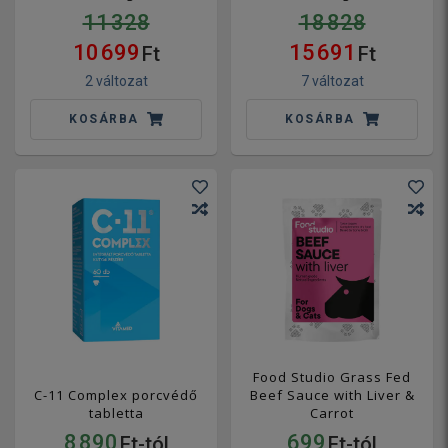
11 328
18 828
10 699
15 691
Ft
Ft
2 változat
7 változat
KOSÁRBA
KOSÁRBA
Food Studio Grass Fed
C-11 Complex porcvédő
Beef Sauce with Liver &
tabletta
Carrot
8 890
699
Ft-tól
Ft-tól