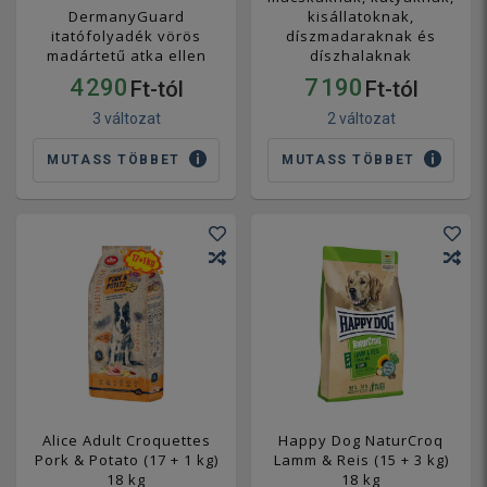
DermanyGuard
kisállatoknak,
itatófolyadék vörös
díszmadaraknak és
madártetű atka ellen
díszhalaknak
4 290
7 190
Ft-tól
Ft-tól
3 változat
2 változat
MUTASS TÖBBET
MUTASS TÖBBET
Alice Adult Croquettes
Happy Dog NaturCroq
Pork & Potato (17 + 1 kg)
Lamm & Reis (15 + 3 kg)
18 kg
18 kg