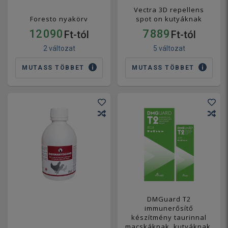
Vectra 3D repellens
Foresto nyakörv
spot on kutyáknak
12 090
7 889
Ft-tól
Ft-tól
2 változat
5 változat
MUTASS TÖBBET
MUTASS TÖBBET
DMGuard T2
immunerősítő
készítmény taurinnal
macskáknak, kutyáknak,