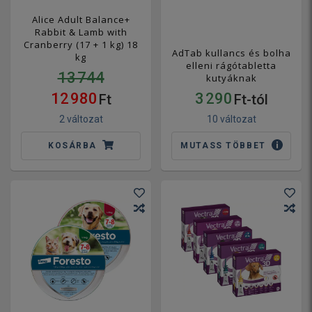
Alice Adult Balance+
Rabbit & Lamb with
Cranberry (17 + 1 kg) 18
AdTab kullancs és bolha
kg
elleni rágótabletta
13 744
kutyáknak
12 980
3 290
Ft
Ft-tól
2 változat
10 változat
KOSÁRBA
MUTASS TÖBBET