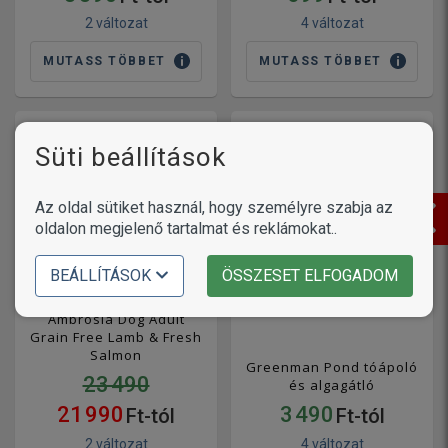
2 változat
4 változat
MUTASS TÖBBET
MUTASS TÖBBET
Süti beállítások
Az oldal sütiket használ, hogy személyre szabja az
oldalon megjelenő tartalmat és reklámokat..
BEÁLLÍTÁSOK
ÖSSZESET ELFOGADOM
Ambrosia Dog Adult
Grain Free Lamb & Fresh
Salmon
Greenman Pond tóápoló
23 490
és algagátló
21 990
3 490
Ft-tól
Ft-tól
2 változat
4 változat