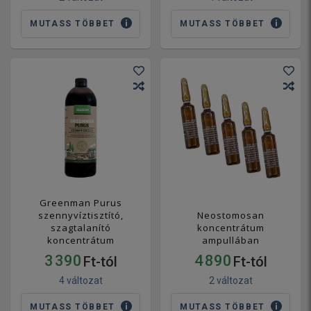
MUTASS TÖBBET
MUTASS TÖBBET
Greenman Purus
szennyvíztisztító,
Neostomosan
szagtalanító
koncentrátum
koncentrátum
ampullában
3 390
4 890
Ft-tól
Ft-tól
4 változat
2 változat
MUTASS TÖBBET
MUTASS TÖBBET