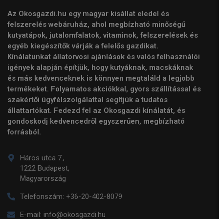
Az Okosgazdi.hu egy magyar kisállat eledel és
felszerelés webáruház, ahol megbízható minőségű
kutyatápok, jutalomfalatok, vitaminok, felszerelések és
egyéb kiegészítők várják a felelős gazdikat.
Kínálatunkat állatorvosi ajánlások és valós felhasználói
igények alapján építjük, hogy kutyáknak, macskáknak
és más kedvenceknek is könnyen megtaláld a legjobb
termékeket. Folyamatos akciókkal, gyors szállítással és
szakértői ügyfélszolgálattal segítjük a tudatos
állattartókat. Fedezd fel az Okosgazdi kínálatát, és
gondoskodj kedvencedről egyszerűen, megbízható
forrásból.
Háros utca 7.,
1222 Budapest,
Magyarország
Telefonszám:
+36-20-402-8079
E-mail:
info@okosgazdi.hu