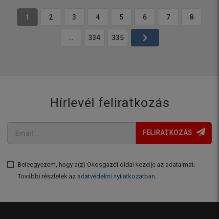
1
2
3
4
5
6
7
8
…
334
335
Hírlevél feliratkozás
FELIRATKOZÁS
Beleegyezem, hogy a(z) Okosgazdi oldal kezelje az adataimat.
További részletek az
adatvédelmi nyilatkozatban
.