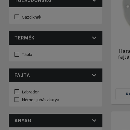
TULAJDONSÁG
Gazdiknak
TERMÉK
Har
Tábla
fajt
FAJTA
Labrador
K
Német juhászkutya
ANYAG