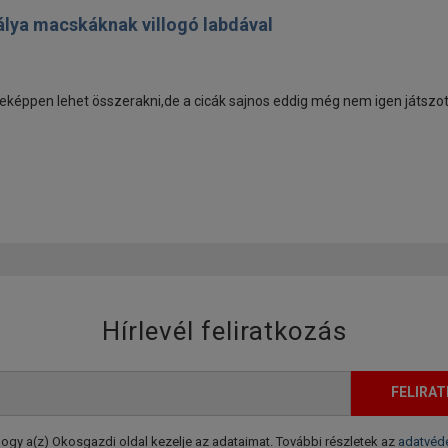
álya macskáknak villogó labdával
eképpen lehet összerakni,de a cicák sajnos eddig még nem igen játszot
Hírlevél feliratkozás
FELIRA
gy a(z) Okosgazdi oldal kezelje az adataimat. További részletek az
adatvéde