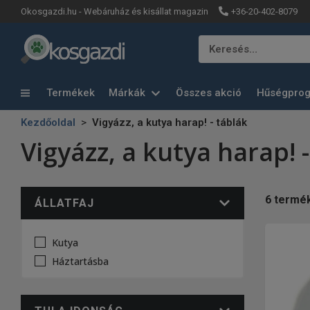
+36-20-402-8079
Okosgazdi.hu - Webáruház és kisállat magazin
Keresés…
Termékek
Márkák
Összes akció
Hűségpro
Kezdőoldal
Vigyázz, a kutya harap! - táblák
Vigyázz, a kutya harap! 
6
termé
ÁLLATFAJ
Kutya
Háztartásba