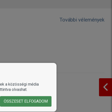
További vélemények
enek a közösségi média
tintva olvashat.
ÖSSZESET ELFOGADOM