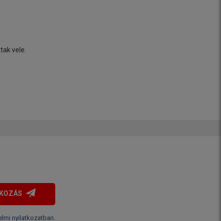
tak vele.
TKOZÁS
lmi nyilatkozatban
.