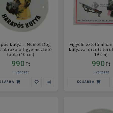
após kutya – Német Dog
Figyelmeztető műan
át ábrázoló figyelmeztető
kutyával őrzött terül
tábla (10 cm)
19 cm)
990
990
Ft
Ft
1 változat
1 változat
OSÁRBA
KOSÁRBA