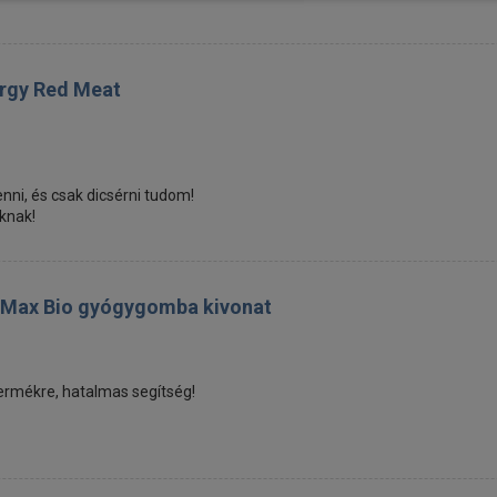
ergy Red Meat
ni, és csak dicsérni tudom!
knak!
 Max Bio gyógygomba kivonat
termékre, hatalmas segítség!