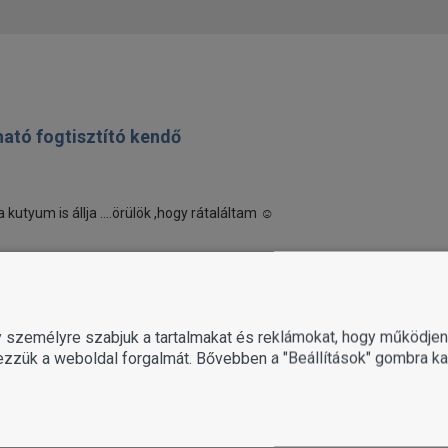
ható fogtisztító kendő
utyum is állja ....örülök ,hogy rátaláltam ☺️
e Pork & Spinach
gy személyre szabjuk a tartalmakat és reklámokat, hogy működj
ezzük a weboldal forgalmát. Bővebben a "Beállítások" gombra kat
ik. 🙂