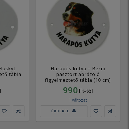
Huskyt
Harapós kutya – Berni
ető tábla
pásztort ábrázoló
figyelmeztető tábla (10 cm)
990
l
Ft-tól
1 változat
ÉRDEKEL