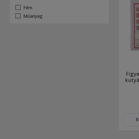
Fém
Műanyag
Figy
kutyá
É