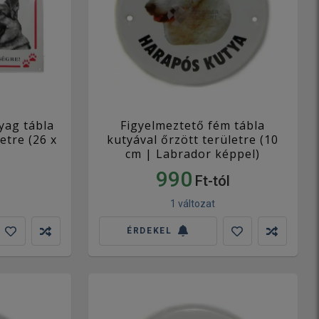
yag tábla
Figyelmeztető fém tábla
etre (26 x
kutyával őrzött területre (10
cm | Labrador képpel)
990
Ft-tól
1 változat
ÉRDEKEL