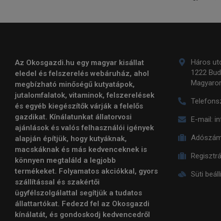
Háros utc
Az Okosgazdi.hu egy magyar kisállat
1222 Bud
eledel és felszerelés webáruház, ahol
Magyaro
megbízható minőségű kutyatápok,
jutalomfalatok, vitaminok, felszerelések
Telefons
és egyéb kiegészítők várják a felelős
gazdikat. Kínálatunkat állatorvosi
E-mail:
i
ajánlások és valós felhasználói igények
Adószám
alapján építjük, hogy kutyáknak,
macskáknak és más kedvenceknek is
Regisztr
könnyen megtaláld a legjobb
termékeket. Folyamatos akciókkal, gyors
Süti beál
szállítással és szakértői
ügyfélszolgálattal segítjük a tudatos
állattartókat. Fedezd fel az Okosgazdi
kínálatát, és gondoskodj kedvencedről