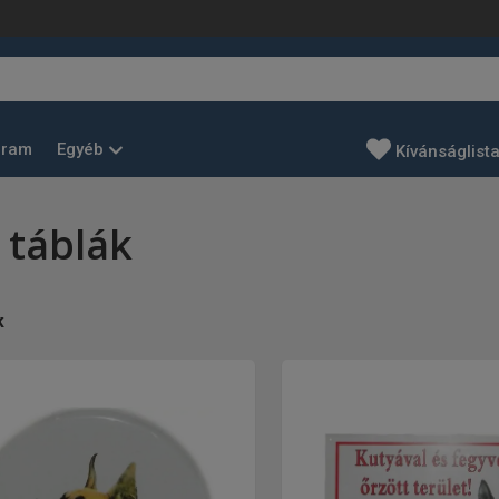
Egyéb
gram
Kívánságlist
- táblák
k