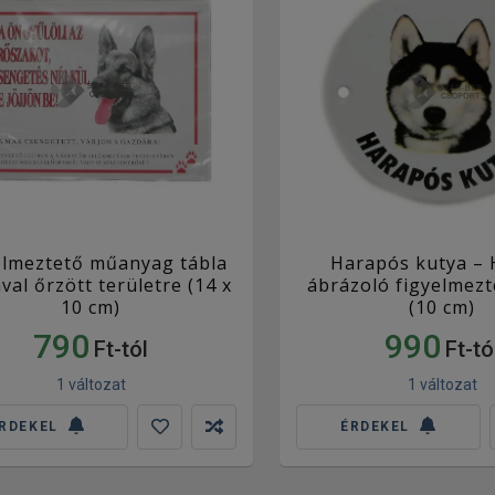
elmeztető műanyag tábla
Harapós kutya – 
val őrzött területre (14 x
ábrázoló figyelmezt
10 cm)
(10 cm)
790
990
Ft-tól
Ft-tó
1 változat
1 változat
RDEKEL
ÉRDEKEL