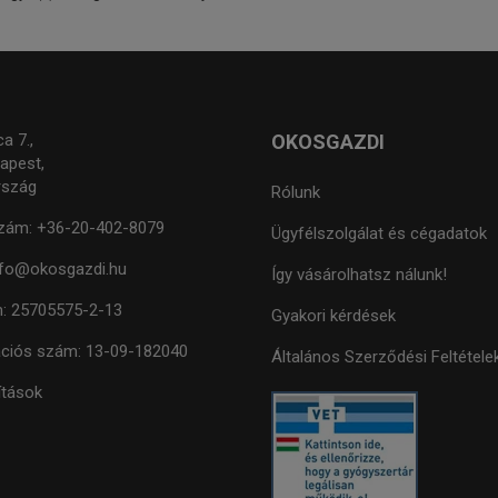
a 7.,
OKOSGAZDI
apest,
rszág
Rólunk
zám:
+36-20-402-8079
Ügyfélszolgálat és cégadatok
nfo@okosgazdi.hu
Így vásárolhatsz nálunk!
:
25705575-2-13
Gyakori kérdések
ációs szám:
13-09-182040
Általános Szerződési Feltétele
lítások