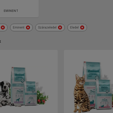
EMINENT
Eminent
Szárazeledel
Eledel
k