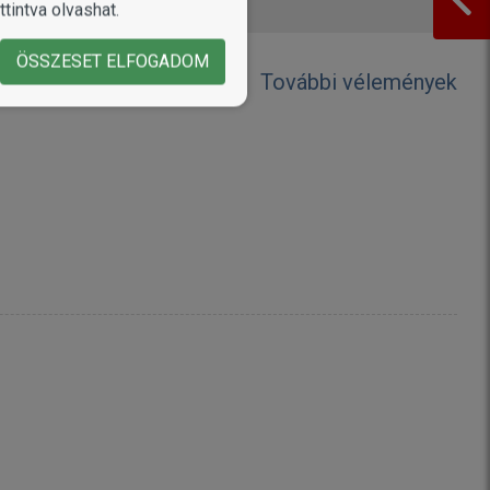
tintva olvashat.
ÖSSZESET ELFOGADOM
További vélemények