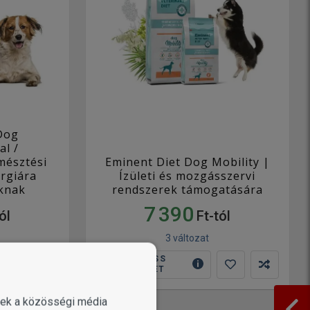
Dog
al /
mésztési
Eminent Diet Dog Mobility |
ergiára
Ízületi és mozgásszervi
knak
rendszerek támogatására
7 390
ól
Ft-tól
3 változat
MUTASS
TÖBBET
enek a közösségi média