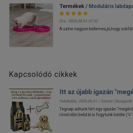
Termékek /
Moduláris labdap
Éva - 2026.08.03. 07:52
A színe nagyon kellemes,jó,hogy sokfél
Kapcsolódó cikkek
Itt az újabb igazán "meg
Publikálás: 2026.06.01. / Szerző:
Okosgazdi
Tegnap adtunk hírt egy igazán "megérős
rövid időn belül ki is fogytunk belőle (