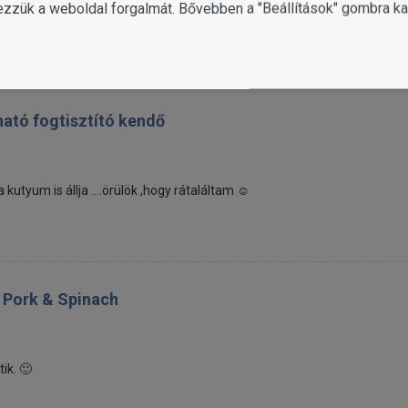
ezzük a weboldal forgalmát. Bővebben a "Beállítások" gombra kat
ható fogtisztító kendő
utyum is állja ....örülök ,hogy rátaláltam ☺️
e Pork & Spinach
ik. 🙂