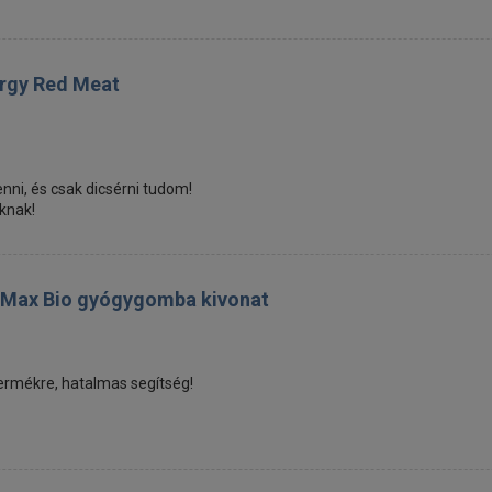
ergy Red Meat
ni, és csak dicsérni tudom!
knak!
 Max Bio gyógygomba kivonat
termékre, hatalmas segítség!