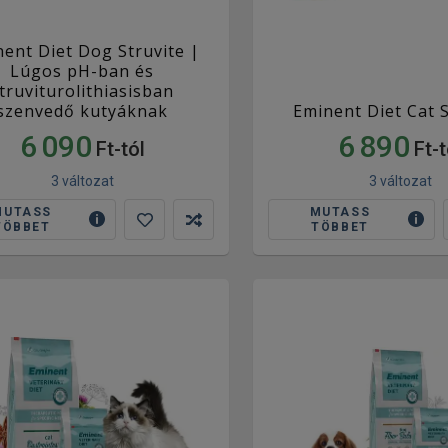
ent Diet Dog Struvite |
Lúgos pH-ban és
truviturolithiasisban
szenvedő kutyáknak
Eminent Diet Cat S
6 090
6 890
Ft-tól
Ft-t
3 változat
3 változat
MUTASS
MUTASS
TÖBBET
TÖBBET