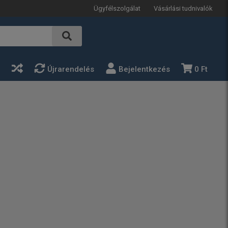
Ügyfélszolgálat
Vásárlási tudnivalók
a
Újrarendelés
Bejelentkezés
0 Ft