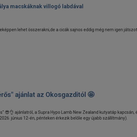
álya macskáknak villogó labdával
eképpen lehet összerakni,de a cicák sajnos eddig még nem igen játszot
érős" ajánlat az Okosgazditól 🤩
" 😎👌 ajánlatról, a Supra Hypo Lamb New Zealand kutyatáp kapcsán, é
 2026. június 12-én, pénteken érkezik belőle egy újabb szállítmány).