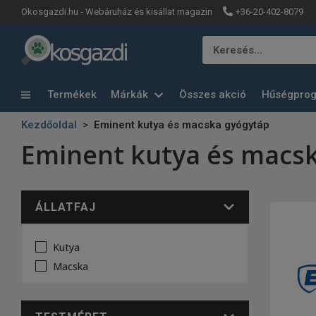
+36-20-402-8079
Okosgazdi.hu - Webáruház és kisállat magazin
Keresés…
Termékek
Márkák
Összes akció
Hűségpro
Kezdőoldal
Eminent kutya és macska gyógytáp
Eminent kutya és macs
ÁLLATFAJ
Kutya
Macska