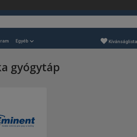
Egyéb
gram
Kívánságlist
ka gyógytáp