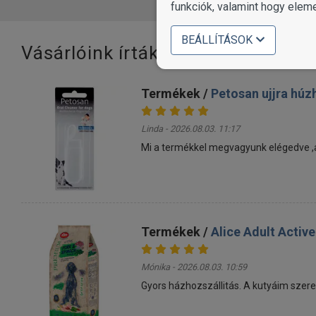
funkciók, valamint hogy elem
BEÁLLÍTÁSOK
Vásárlóink írták
Termékek /
Petosan ujjra húz
Linda - 2026.08.03. 11:17
Mi a termékkel megvagyunk elégedve ,a k
Termékek /
Alice Adult Activ
Mónika - 2026.08.03. 10:59
Gyors házhozszállitás. A kutyáim szeret