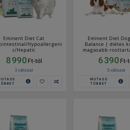
Eminent Diet Cat
Eminent Diet Dog
ointestinal/Hypoallergeni
Balance | diétes 
c/Hepatic
magasabb rosttar
8 990
6 390
Ft-tól
Ft-t
3 változat
3 változat
MUTASS
MUTASS
TÖBBET
TÖBBET