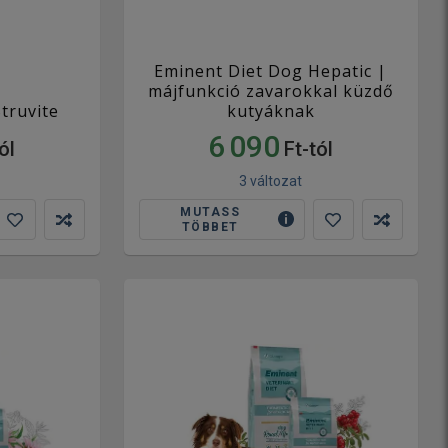
Eminent Diet Dog Hepatic |
májfunkció zavarokkal küzdő
truvite
kutyáknak
6 090
ól
Ft-tól
3 változat
MUTASS
TÖBBET