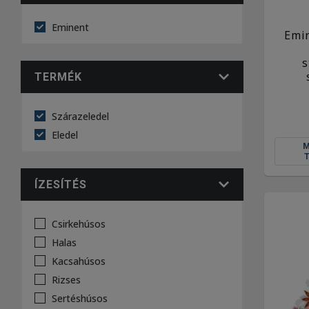
Eminent
Emin
s
TERMÉK
Szárazeledel
Eledel
ÍZESÍTÉS
Csirkehúsos
Halas
Kacsahúsos
Rizses
Sertéshúsos