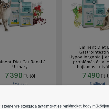
Eminent Diet 
Gastrointestin
Hypoallergenic | e
inent Diet Cat Renal /
problémás és all
Urinary
hajlamos kutyá
7 390
7 490
Ft-tól
Ft-t
3 változat
3 változat
MUTASS
MUTASS
TÖBBET
TÖBBET
gy személyre szabjuk a tartalmakat és reklámokat, hogy működj