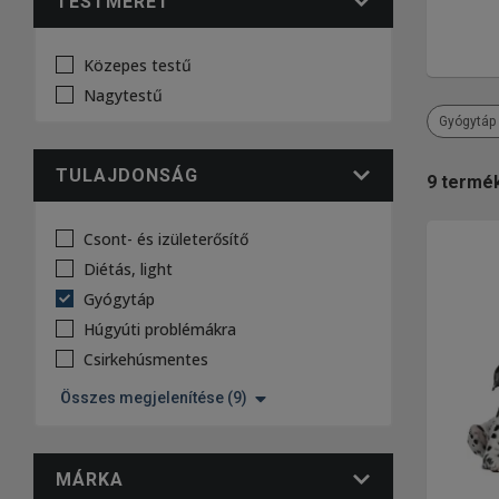
TESTMÉRET
Közepes testű
Nagytestű
Gyógytáp
TULAJDONSÁG
9
termé
Csont- és izületerősítő
Diétás, light
Gyógytáp
Húgyúti problémákra
Csirkehúsmentes
Összes megjelenítése (9)
MÁRKA