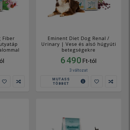
 Fiber
Eminent Diet Dog Renal /
kutyatáp
Urinary | Vese és alsó húgyúti
talommal
betegségekre
6 490
ól
Ft-tól
3 változat
MUTASS
TÖBBET