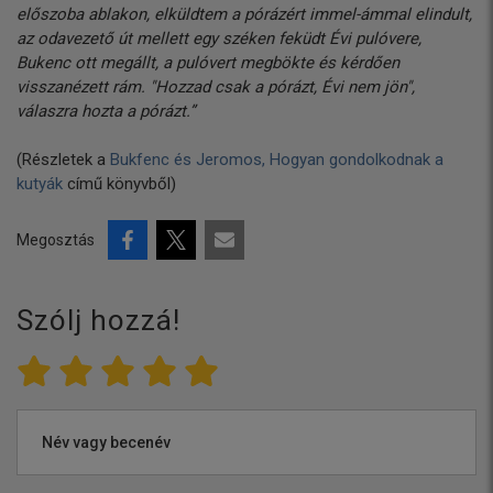
előszoba ablakon, elküldtem a pórázért immel-ámmal elindult,
az odavezető út mellett egy széken feküdt Évi pulóvere,
Bukenc ott megállt, a pulóvert megbökte és kérdően
visszanézett rám. "Hozzad csak a pórázt, Évi nem jön",
válaszra hozta a pórázt.”
(Részletek a
Bukfenc és Jeromos, Hogyan gondolkodnak a
kutyák
című könyvből)
Megosztás
Szólj hozzá!
Név vagy becenév