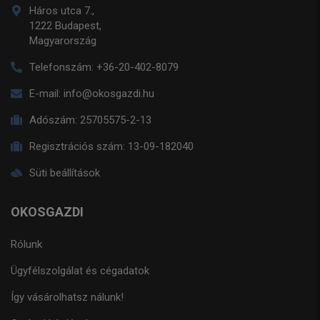
Háros utca 7.,
1222 Budapest,
Magyarország
Telefonszám:
+36-20-402-8079
E-mail:
info@okosgazdi.hu
Adószám:
25705575-2-13
Regisztrációs szám:
13-09-182040
Süti beállítások
OKOSGAZDI
Rólunk
Ügyfélszolgálat és cégadatok
Így vásárolhatsz nálunk!