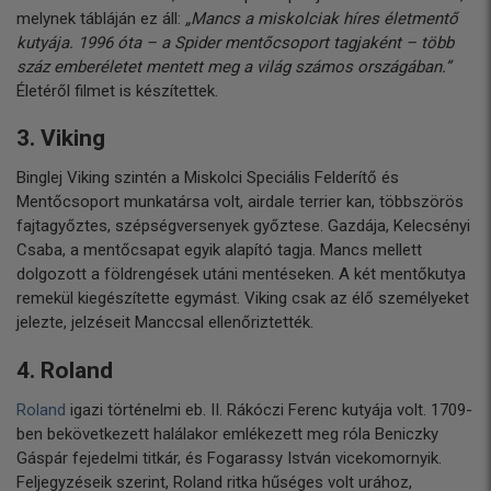
melynek tábláján ez áll:
„Mancs a miskolciak híres életmentő
kutyája. 1996 óta – a Spider mentőcsoport tagjaként – több
száz emberéletet mentett meg a világ számos országában.”
Életéről filmet is készítettek.
3. Viking
Binglej Viking szintén a Miskolci Speciális Felderítő és
Mentőcsoport munkatársa volt, airdale terrier kan, többszörös
fajtagyőztes, szépségversenyek győztese. Gazdája, Kelecsényi
Csaba, a mentőcsapat egyik alapító tagja. Mancs mellett
dolgozott a földrengések utáni mentéseken. A két mentőkutya
remekül kiegészítette egymást. Viking csak az élő személyeket
jelezte, jelzéseit Manccsal ellenőriztették.
4. Roland
Roland
igazi történelmi eb. II. Rákóczi Ferenc kutyája volt. 1709-
ben bekövetkezett halálakor emlékezett meg róla Beniczky
Gáspár fejedelmi titkár, és Fogarassy István vicekomornyik.
Feljegyzéseik szerint, Roland ritka hűséges volt urához,