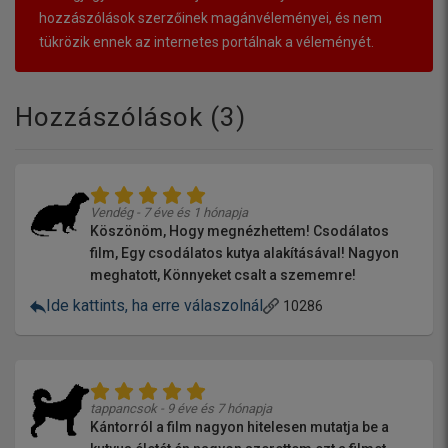
hozzászólások szerzőinek magánvéleményei, és nem
tükrözik ennek az internetes portálnak a véleményét.
Hozzászólások (
3
)
Vendég - 7 éve és 1 hónapja
Köszönöm, Hogy megnézhettem! Csodálatos
film, Egy csodálatos kutya alakításával! Nagyon
meghatott, Könnyeket csalt a szememre!
Ide kattints, ha erre válaszolnál
10286
tappancsok - 9 éve és 7 hónapja
Kántorról a film nagyon hitelesen mutatja be a