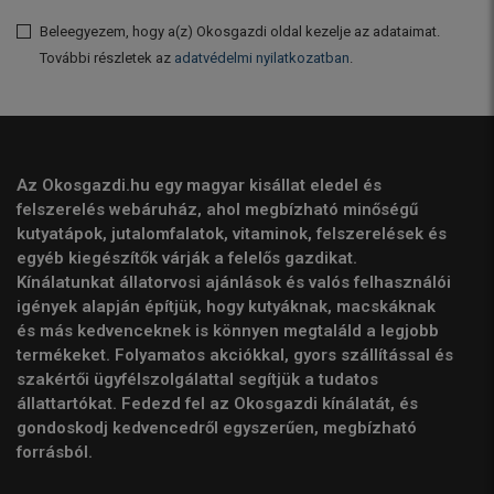
Beleegyezem, hogy a(z) Okosgazdi oldal kezelje az adataimat.
További részletek az
adatvédelmi nyilatkozatban
.
Az Okosgazdi.hu egy magyar kisállat eledel és
felszerelés webáruház, ahol megbízható minőségű
kutyatápok, jutalomfalatok, vitaminok, felszerelések és
egyéb kiegészítők várják a felelős gazdikat.
Kínálatunkat állatorvosi ajánlások és valós felhasználói
igények alapján építjük, hogy kutyáknak, macskáknak
és más kedvenceknek is könnyen megtaláld a legjobb
termékeket. Folyamatos akciókkal, gyors szállítással és
szakértői ügyfélszolgálattal segítjük a tudatos
állattartókat. Fedezd fel az Okosgazdi kínálatát, és
gondoskodj kedvencedről egyszerűen, megbízható
forrásból.