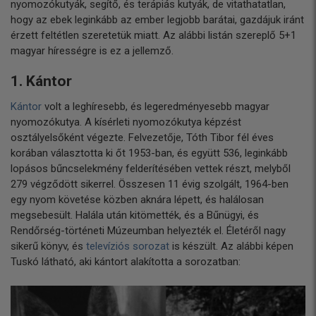
nyomozókutyák, segítő, és terápiás kutyák, de vitathatatlan,
hogy az ebek leginkább az ember legjobb barátai, gazdájuk iránt
érzett feltétlen szeretetük miatt. Az alábbi listán szereplő 5+1
magyar hírességre is ez a jellemző.
1. Kántor
Kántor
volt a leghíresebb, és legeredményesebb magyar
nyomozókutya. A kísérleti nyomozókutya képzést
osztályelsőként végezte. Felvezetője, Tóth Tibor fél éves
korában választotta ki őt 1953-ban, és együtt 536, leginkább
lopásos bűncselekmény felderítésében vettek részt, melyből
279 végződött sikerrel. Összesen 11 évig szolgált, 1964-ben
egy nyom követése közben aknára lépett, és halálosan
megsebesült. Halála után kitömették, és a Bűnügyi, és
Rendőrség-történeti Múzeumban helyezték el. Életéről nagy
sikerű könyv, és
televíziós sorozat
is készült. Az alábbi képen
Tuskó látható, aki kántort alakította a sorozatban: