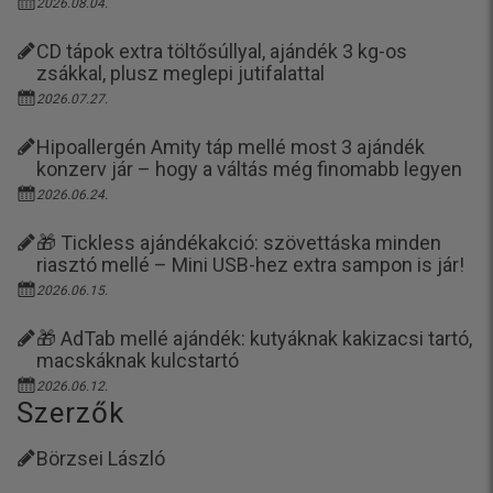
2026.08.04.
CD tápok extra töltősúllyal, ajándék 3 kg-os
zsákkal, plusz meglepi jutifalattal
2026.07.27.
Hipoallergén Amity táp mellé most 3 ajándék
konzerv jár – hogy a váltás még finomabb legyen
2026.06.24.
🎁 Tickless ajándékakció: szövettáska minden
riasztó mellé – Mini USB-hez extra sampon is jár!
2026.06.15.
🎁 AdTab mellé ajándék: kutyáknak kakizacsi tartó,
macskáknak kulcstartó
2026.06.12.
Szerzők
Börzsei László