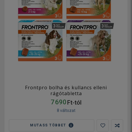
Frontpro bolha és kullancs elleni
rágótabletta
7 690
Ft-tól
8 változat
MUTASS TÖBBET