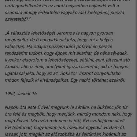
erről gondolkodni és az adott helyzetben hajlandó volt a
számára amúgy érdektelen vágyakozást kielégíteni, puszta
szeretetből.”
„A választás lehetőségét Jeromos is nagyon gyorsan
megtanulta, de ő hangadással jelzi, hogy mi a helyes
választás. Ha odajön hozzám kérő pofával én persze
rendszerint tudom, hogy éppen mit akarhat, de néha tévedek.
Ilyenkor elsorolom a lehetőségeket, sétálni, enni, játszani stb.
Amikor ahhoz érek, amelyiket igazán szeretné, akkor hangos
ugatással jelzi, hogy ez az. Sokszor viszont bonyolultabb
módon fejezik ki kívánságaikat. Egy napló történet ezekről:
1992, Január 16
Napok óta este Évivel megyünk le sétálni, ha Bukfenc jön tíz
óra felé és megbök, hogy menjünk, mindig mondom neki, hogy
majd Évivel. Ma ezért már nem is jött, Évi szobájában aludt.
Évi telefonált, hogy későn jön, menjünk egyedül. Hívtam őt,
lassan jött, megállt az előszobába és feltűnően kibámult az