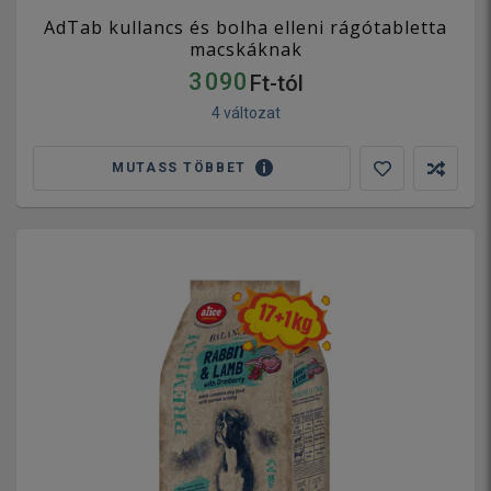
AdTab kullancs és bolha elleni rágótabletta
macskáknak
3 090
Ft-tól
4 változat
MUTASS TÖBBET