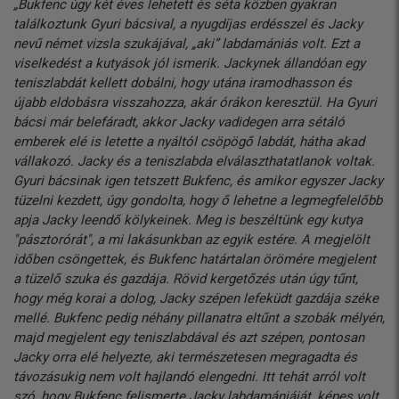
„Bukfenc úgy két éves lehetett és séta közben gyakran
találkoztunk Gyuri bácsival, a nyugdíjas erdésszel és Jacky
nevű német vizsla szukájával, „aki” labdamániás volt. Ezt a
viselkedést a kutyások jól ismerik. Jackynek állandóan egy
teniszlabdát kellett dobálni, hogy utána iramodhasson és
újabb eldobásra visszahozza, akár órákon keresztül. Ha Gyuri
bácsi már belefáradt, akkor Jacky vadidegen arra sétáló
emberek elé is letette a nyáltól csöpögő labdát, hátha akad
vállakozó. Jacky és a teniszlabda elválaszthatatlanok voltak.
Gyuri bácsinak igen tetszett Bukfenc, és amikor egyszer Jacky
tüzelni kezdett, úgy gondolta, hogy ő lehetne a legmegfelelőbb
apja Jacky leendő kölykeinek. Meg is beszéltünk egy kutya
"pásztorórát", a mi lakásunkban az egyik estére. A megjelölt
időben csöngettek, és Bukfenc határtalan örömére megjelent
a tüzelő szuka és gazdája. Rövid kergetőzés után úgy tűnt,
hogy még korai a dolog, Jacky szépen lefeküdt gazdája széke
mellé. Bukfenc pedig néhány pillanatra eltűnt a szobák mélyén,
majd megjelent egy teniszlabdával és azt szépen, pontosan
Jacky orra elé helyezte, aki természetesen megragadta és
távozásukig nem volt hajlandó elengedni. Itt tehát arról volt
szó, hogy Bukfenc felismerte Jacky labdamániáját, képes volt