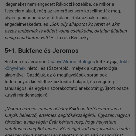
idegeneket nem engedett Rákóczi közelébe, de mikor a
fejedelem aludt, még az ismerősei sem közelíthették meg,
olyan gondosan őrizte őt Roland. Rákóczinak mindig
engedelmeskedett, és „
Sok olly állapotot követett el, akit
eszes embernek is köllett volna cselekedni, oktalan állatban
penig csudálatos volt”
– írta róla Beniczky
5+1. Bukfenc és Jeromos
Bukfenc és Jeromos
Csányi Vilmos etológus
két kutyája,
több
könyvének
ihletői, és főszereplői, melyek a kutyaetológia
alapművei. Gazdájuk, az ő megfigyelésük során sok
tudományos kísérlethez biztosított alapot, és rengeteg
tanulságos, és egyben szórakoztató anekdotát gyűjtött össze
kutyái mindennapjairól:
„Nekem természetesen néhány Bukfenc történetem van a
kutyák beleérző, értelmes segítőkészségéről. Egyszer, nagyon
fáradtan, a nap végén Évát kértem meg, hogy helyettem
sétáltassa meg Bukfencet. Késő éjjel volt már, ilyenkor a séta
egészen rövid, hamarosan hallottam is az ajtó csapódását,