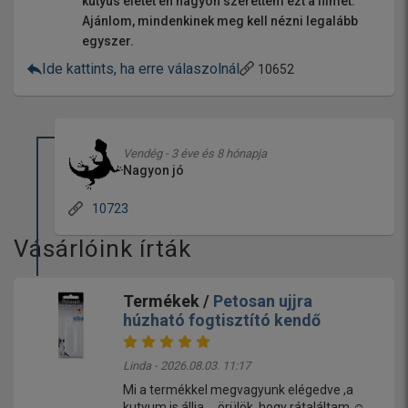
kutyus életét én nagyon szerettem ezt a filmet.
Ajánlom, mindenkinek meg kell nézni legalább
egyszer.
Ide kattints, ha erre válaszolnál
10652
Vendég - 3 éve és 8 hónapja
Nagyon jó
10723
Vásárlóink írták
Termékek /
Petosan ujjra
húzható fogtisztító kendő
Linda - 2026.08.03. 11:17
Mi a termékkel megvagyunk elégedve ,a
kutyum is állja ....örülök ,hogy rátaláltam ☺️