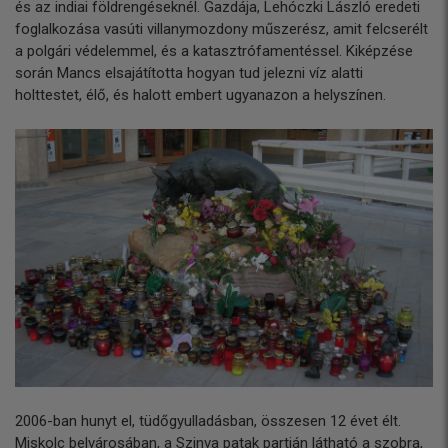
és az indiai földrengéseknél. Gazdája, Lehóczki László eredeti
foglalkozása vasúti villanymozdony műszerész, amit felcserélt
a polgári védelemmel, és a katasztrófamentéssel. Kiképzése
során Mancs elsajátította hogyan tud jelezni víz alatti
holttestet, élő, és halott embert ugyanazon a helyszínen.
2006-ban hunyt el, tüdőgyulladásban, összesen 12 évet élt.
Miskolc belvárosában, a Szinva patak partján látható a szobra,