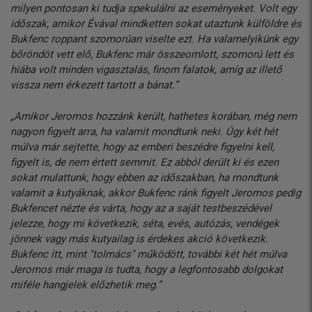
milyen pontosan ki tudja spekulálni az eseményeket. Volt egy
időszak, amikor Évával mindketten sokat utaztunk külföldre és
Bukfenc roppant szomorúan viselte ezt. Ha valamelyikünk egy
bőröndöt vett elő, Bukfenc már összeomlott, szomorú lett és
hiába volt minden vigasztalás, finom falatok, amíg az illető
vissza nem érkezett tartott a bánat.”
„Amikor Jeromos hozzánk került, hathetes korában, még nem
nagyon figyelt arra, ha valamit mondtunk neki. Úgy két hét
múlva már sejtette, hogy az emberi beszédre figyelni kell,
figyelt is, de nem értett semmit. Ez abból derült ki és ezen
sokat mulattunk, hogy ebben az időszakban, ha mondtunk
valamit a kutyáknak, akkor Bukfenc ránk figyelt Jeromos pedig
Bukfencet nézte és várta, hogy az a saját testbeszédével
jelezze, hogy mi következik, séta, evés, autózás, vendégek
jönnek vagy más kutyailag is érdekes akció következik.
Bukfenc itt, mint "tolmács" működött, további két hét múlva
Jeromos már maga is tudta, hogy a legfontosabb dolgokat
miféle hangjelek előzhetik meg.”