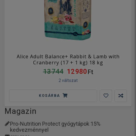
Alice Adult Balance+ Rabbit & Lamb with
Cranberry (17 + 1 kg) 18 kg
13 744
12 980
Ft
2 változat
KOSÁRBA
Magazin
Pro-Nutrition Protect gyógytápok 15%
kedvezménnyel