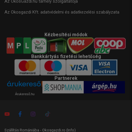
Az OkosGazdi.hu tárhely szolgáltatója
Az Okosgazdi Kft. adatvédelmi és adatkezelési szabályzata
Kézbesítési módok
Bankkártyás fizetési lehetőség
Partnerek
Árukereső.hu
Szállítás Romániába - Okosgazdi.ro
(Info)