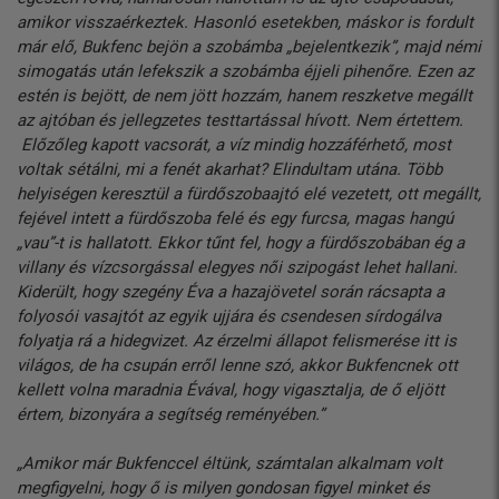
amikor visszaérkeztek. Hasonló esetekben, máskor is fordult
már elő, Bukfenc bejön a szobámba „bejelentkezik”, majd némi
simogatás után lefekszik a szobámba éjjeli pihenőre. Ezen az
estén is bejött, de nem jött hozzám, hanem reszketve megállt
az ajtóban és jellegzetes testtartással hívott. Nem értettem.
Előzőleg kapott vacsorát, a víz mindig hozzáférhető, most
voltak sétálni, mi a fenét akarhat? Elindultam utána. Több
helyiségen keresztül a fürdőszobaajtó elé vezetett, ott megállt,
fejével intett a fürdőszoba felé és egy furcsa, magas hangú
„vau”-t is hallatott. Ekkor tűnt fel, hogy a fürdőszobában ég a
villany és vízcsorgással elegyes női szipogást lehet hallani.
Kiderült, hogy szegény Éva a hazajövetel során rácsapta a
folyosói vasajtót az egyik ujjára és csendesen sírdogálva
folyatja rá a hidegvizet. Az érzelmi állapot felismerése itt is
világos, de ha csupán erről lenne szó, akkor Bukfencnek ott
kellett volna maradnia Évával, hogy vigasztalja, de ő eljött
értem, bizonyára a segítség reményében.”
„Amikor már Bukfenccel éltünk, számtalan alkalmam volt
megfigyelni, hogy ő is milyen gondosan figyel minket és