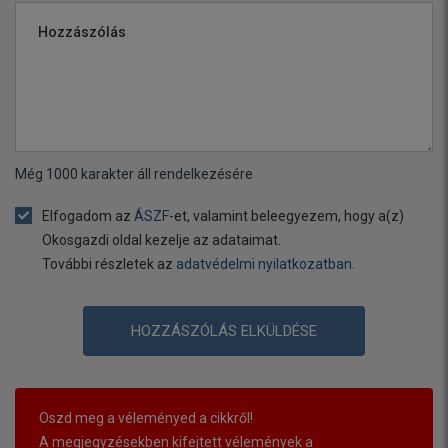
Hozzászólás
Még
1000
karakter áll rendelkezésére
Elfogadom az
ÁSZF
-et, valamint beleegyezem, hogy a(z)
Okosgazdi oldal kezelje az adataimat.
További részletek az
adatvédelmi nyilatkozatban
.
HOZZÁSZÓLÁS ELKÜLDÉSE
Oszd meg a véleményed a cikkről!
A megjegyzésekben kifejtett vélemények a