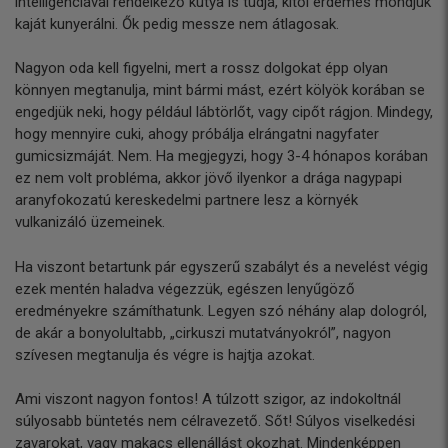
intelligenciával rendelkező kutya is tudja, kitől érdemes mondjuk
kaját kunyerálni. Ők pedig messze nem átlagosak.
Nagyon oda kell figyelni, mert a rossz dolgokat épp olyan
könnyen megtanulja, mint bármi mást, ezért kölyök korában se
engedjük neki, hogy például lábtörlőt, vagy cipőt rágjon. Mindegy,
hogy mennyire cuki, ahogy próbálja elrángatni nagyfater
gumicsizmáját. Nem. Ha megjegyzi, hogy 3-4 hónapos korában
ez nem volt probléma, akkor jövő ilyenkor a drága nagypapi
aranyfokozatú kereskedelmi partnere lesz a környék
vulkanizáló üzemeinek.
Ha viszont betartunk pár egyszerű szabályt és a nevelést végig
ezek mentén haladva végezzük, egészen lenyűgöző
eredményekre számíthatunk. Legyen szó néhány alap dologról,
de akár a bonyolultabb, „cirkuszi mutatványokról”, nagyon
szívesen megtanulja és végre is hajtja azokat.
Ami viszont nagyon fontos! A túlzott szigor, az indokoltnál
súlyosabb büntetés nem célravezető. Sőt! Súlyos viselkedési
zavarokat, vagy makacs ellenállást okozhat. Mindenképpen