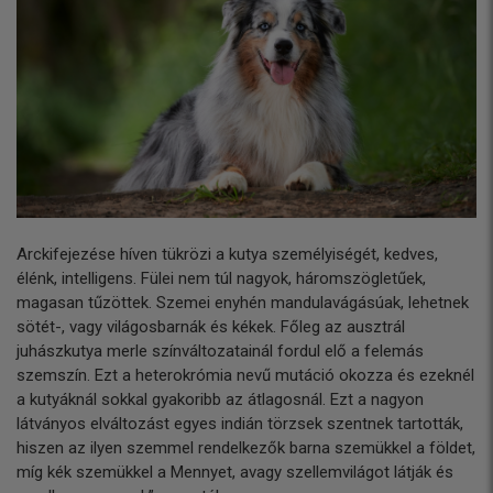
Arckifejezése híven tükrözi a kutya személyiségét, kedves,
élénk, intelligens. Fülei nem túl nagyok, háromszögletűek,
magasan tűzöttek. Szemei enyhén mandulavágásúak, lehetnek
sötét-, vagy világosbarnák és kékek. Főleg az ausztrál
juhászkutya merle színváltozatainál fordul elő a felemás
szemszín. Ezt a heterokrómia nevű mutáció okozza és ezeknél
a kutyáknál sokkal gyakoribb az átlagosnál. Ezt a nagyon
látványos elváltozást egyes indián törzsek szentnek tartották,
hiszen az ilyen szemmel rendelkezők barna szemükkel a földet,
míg kék szemükkel a Mennyet, avagy szellemvilágot látják és