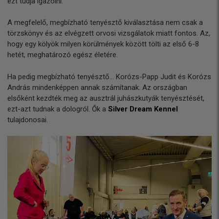
ezt tudja igazolni.
A megfelelő, megbízható tenyésztő kiválasztása nem csak a
törzskönyv és az elvégzett orvosi vizsgálatok miatt fontos. Az,
hogy egy kölyök milyen körülmények között tölti az első 6-8
hetét, meghatározó egész életére.
Ha pedig megbízható tenyésztő… Korózs-Papp Judit és Korózs
András mindenképpen annak számítanak. Az országban
elsőként kezdték meg az ausztrál juhászkutyák tenyésztését,
ezt-azt tudnak a dologról. Ők a
Silver Dream Kennel
tulajdonosai.