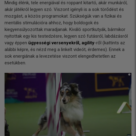
Mindig élénk, tele energiával és roppant kitartó, akár munkáról,
akár játékról legyen szó. Viszont igényli is a sok törődést és
mozgást, a közös programokat. Szükségük van a fizikai és
mentális stimulációra ahhoz, hogy boldogok és
kiegyensúlyozottak maradjanak. Kiváló sportkutyák, bármikor
nyitottak egy kis testedzésre, legyen szó futásról, labdázásról
vagy éppen
ügyességi versenyekről, agility
-ről (kattints az
alábbi képre, és nézd meg a linkelt videót, érdemes). Ennek a
sok energiának a levezetése viszont elengedhetetlen az
esetükben.