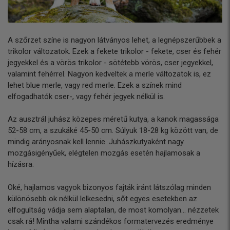
A szőrzet színe is nagyon látványos lehet, a legnépszerűbbek a
trikolor változatok. Ezek a fekete trikolor - fekete, cser és fehér
jegyekkel és a vörös trikolor - sötétebb vörös, cser jegyekkel,
valamint fehérrel. Nagyon kedveltek a merle változatok is, ez
lehet blue merle, vagy red merle. Ezek a színek mind
elfogadhatók cser-, vagy fehér jegyek nélkül is.
Az ausztrál juhász közepes méretű kutya, a kanok magassága
52-58 cm, a szukáké 45-50 cm. Súlyuk 18-28 kg között van, de
mindig arányosnak kell lennie. Juhászkutyaként nagy
mozgásigényűek, elégtelen mozgás esetén hajlamosak a
hízásra.
Oké, hajlamos vagyok bizonyos fajták iránt látszólag minden
különösebb ok nélkül lelkesedni, sőt egyes esetekben az
elfogultság vádja sem alaptalan, de most komolyan... nézzetek
csak rá! Mintha valami szándékos formatervezés eredménye