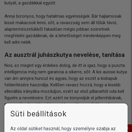
kutyát, a gazdáikkal együtt.
Annyi bizonyos, hogy hatalmas egyéniségek. Bár hajlamosak
kissé makacsok lenni, sőt, a ravaszság sem áll tőlük távol,
alaptermészetükből fakadóan mégis jobban szeretnek
megfelelni gazdáiknak, de a lehetőséget mindenképpen meg
kell adni nekik.
Az ausztrál juhászkutya nevelése, tanítása
Nos, ez megint egy érdekes dolog, de itt is igaz, hogy a puszta
intelligencia még nem garancia a sikerre, sőt. A kis aussie kutya
van ám annyira huncut és agyas, hogy az eszét a kiskapuk
felderítésére használja. Kellően ravasz hozzá, hogy a kisebb
ellenállás irányába mozduljon, ezért az első pillanattól oda kell
figyelni a nevelésére. Ezt azért ne könyveljük el jellemhibának,
egyszerűen kicsit karakteresebb az átlagosnál. Ha pedig ez a
karakteresség intelligenciával és némi huncut ravaszsággal
Süti beállítások
párosul és nem szabunk gátat remek ötleteinek, akkor bizony
hajlamos a szabályokat sajátságosan értelmezni. Esetleg
Az oldal sütiket használ, hogy személyre szabja az
simán kikerülni.