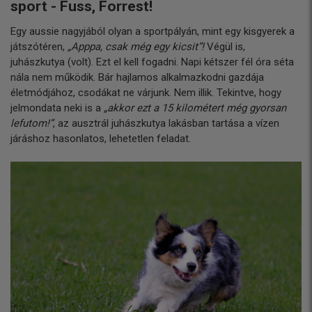
sport - Fuss, Forrest!
Egy aussie nagyjából olyan a sportpályán, mint egy kisgyerek a
játszótéren,
„Apppa, csak még egy kicsit”!
Végül is,
juhászkutya (volt). Ezt el kell fogadni. Napi kétszer fél óra séta
nála nem működik. Bár hajlamos alkalmazkodni gazdája
életmódjához, csodákat ne várjunk. Nem illik. Tekintve, hogy
jelmondata neki is a
„akkor ezt a 15 kilométert még gyorsan
lefutom!”
, az ausztrál juhászkutya lakásban tartása a vízen
járáshoz hasonlatos, lehetetlen feladat.