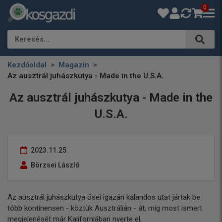
0
Keresés…
Kezdőoldal
Magazin
Az ausztrál juhászkutya - Made in the U.S.A.
Az ausztrál juhászkutya - Made in the
U.S.A.
2023.11.25.
Börzsei László
Az ausztrál juhászkutya ősei igazán kalandos utat jártak be
több kontinensen - köztük Ausztrálián - át, míg most ismert
megjelenését már Kaliforniában nyerte el.