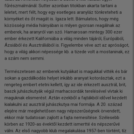
fűrészmalmánál. Sutter azonban titokban akarta tartani a
leletet, mert félt, hogy egy esetleges aranyláz tönkreteheti a
környéket és őt magát is. Igaza lett. Bámulatos, hogy még
közösségi média hiányában is milyen gyorsan reagálnak az
emberek, ha aranyról van szó. Hamarosan mintegy 300 ezer
ember érkezett Kaliforniába a világ minden tájáról, Európából,
Ázsiából és Ausztráliából is. Figyelembe véve azt az apróságot,
hogy a világ akkori népessége kb. a tizede volt a mostaninak, ez
a szám nem semmi.
Természetesen az emberek kutyáikat is magukkal vitték és bár
sokan a gazdálkodás helyet inkább aranyat kotorásztak, ezt a
rengeteg embert etetni kellett, így az ide érkezett ausztrál, brit,
baszk juhászkutyák végül marhacsordák terelésével vívtak ki
maguknak elismerést. Aztán ezekből a fajtákból idővel kezdett
kialakulni az ausztrál juhászkutya mai formája. A 20. század
elejére már meglehetősen nagy népszerűségnek örvendett,
ekkor már tudatosan zajlott a fajta nemesítése. Szélesebb
körben az 1920-as évektől kezdett ismertté és népszerűvé
válni. Az első nagyobb klub megalakulása 1957-ben történt, tíz