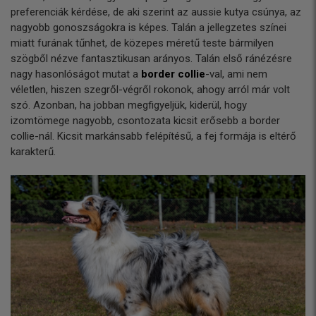
preferenciák kérdése, de aki szerint az aussie kutya csúnya, az
nagyobb gonoszságokra is képes. Talán a jellegzetes színei
miatt furának tűnhet, de közepes méretű teste bármilyen
szögből nézve fantasztikusan arányos. Talán első ránézésre
nagy hasonlóságot mutat a
border collie
-val, ami nem
véletlen, hiszen szegről-végről rokonok, ahogy arról már volt
szó. Azonban, ha jobban megfigyeljük, kiderül, hogy
izomtömege nagyobb, csontozata kicsit erősebb a border
collie-nál. Kicsit markánsabb felépítésű, a fej formája is eltérő
karakterű.