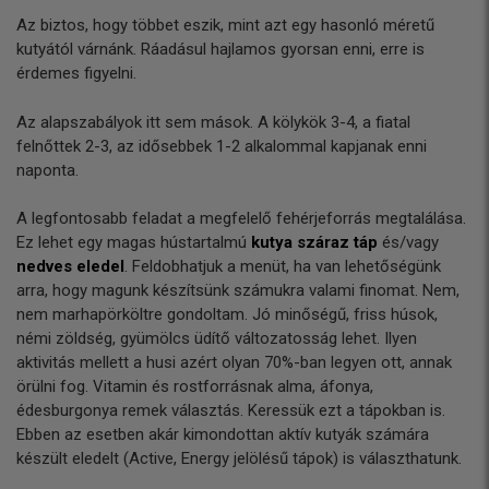
Az biztos, hogy többet eszik, mint azt egy hasonló méretű
kutyától várnánk. Ráadásul hajlamos gyorsan enni, erre is
érdemes figyelni.
Az alapszabályok itt sem mások. A kölykök 3-4, a fiatal
felnőttek 2-3, az idősebbek 1-2 alkalommal kapjanak enni
naponta.
A legfontosabb feladat a megfelelő fehérjeforrás megtalálása.
Ez lehet egy magas hústartalmú
kutya száraz táp
és/vagy
nedves eledel
. Feldobhatjuk a menüt, ha van lehetőségünk
arra, hogy magunk készítsünk számukra valami finomat. Nem,
nem marhapörköltre gondoltam. Jó minőségű, friss húsok,
némi zöldség, gyümölcs üdítő változatosság lehet. Ilyen
aktivitás mellett a husi azért olyan 70%-ban legyen ott, annak
örülni fog. Vitamin és rostforrásnak alma, áfonya,
édesburgonya remek választás. Keressük ezt a tápokban is.
Ebben az esetben akár kimondottan aktív kutyák számára
készült eledelt (Active, Energy jelölésű tápok) is választhatunk.