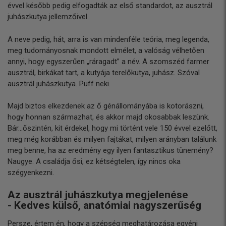
évvel később pedig elfogadták az első standardot, az ausztrál
juhászkutya jellemzőivel.
A neve pedig, hát, arra is van mindenféle teória, meg legenda,
meg tudományosnak mondott elmélet, a valóság vélhetően
annyi, hogy egyszerűen „ráragadt” a név. A szomszéd farmer
ausztrál, birkákat tart, a kutyája terelőkutya, juhász. Szóval
ausztrál juhászkutya. Puff neki.
Majd biztos elkezdenek az ő génállományába is kotorászni,
hogy honnan származhat, és akkor majd okosabbak leszünk.
Bár...őszintén, kit érdekel, hogy mi történt vele 150 évvel ezelőtt,
meg még korábban és milyen fajtákat, milyen arányban találunk
meg benne, ha az eredmény egy ilyen fantasztikus tünemény?
Naugye. A családja ősi, ez kétségtelen, így nincs oka
szégyenkezni.
Az ausztrál juhászkutya megjelenése
- Kedves külső, anatómiai nagyszerűség
Persze, értem én, hogy a szépség meghatározása egyéni