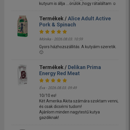
kutyum is állja ....örülök ,hogy rátaláltam ☺️
Termékek /
Alice Adult Active
Pork & Spinach
Mónika - 2026.08.03. 10:59
Gyors házhozszállitás. A kutyáim szeretik.
🙂
Termékek /
Delikan Prima
Energy Red Meat
Éva - 2026.08.03. 09:49
10/10 es!
Két Amerika Akita számára szoktam venni,
és csak dicsérni tudom!
Ajánlom minden nagytestű kutya
gazdiknak!