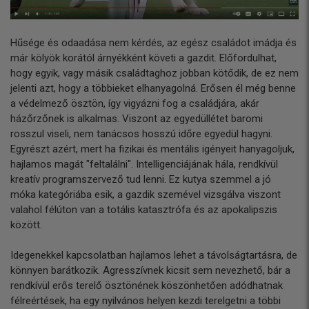
Hűsége és odaadása nem kérdés, az egész családot imádja és
már kölyök korától árnyékként követi a gazdit. Előfordulhat,
hogy egyik, vagy másik családtaghoz jobban kötődik, de ez nem
jelenti azt, hogy a többieket elhanyagolná. Erősen él még benne
a védelmező ösztön, így vigyázni fog a családjára, akár
házőrzőnek is alkalmas. Viszont az egyedüllétet baromi
rosszul viseli, nem tanácsos hosszú időre egyedül hagyni.
Egyrészt azért, mert ha fizikai és mentális igényeit hanyagoljuk,
hajlamos magát "feltalálni". Intelligenciájának hála, rendkívül
kreatív programszervező tud lenni. Ez kutya szemmel a jó
móka kategóriába esik, a gazdik szemével vizsgálva viszont
valahol félúton van a totális katasztrófa és az apokalipszis
között.
Idegenekkel kapcsolatban hajlamos lehet a távolságtartásra, de
könnyen barátkozik. Agresszívnek kicsit sem nevezhető, bár a
rendkívül erős terelő ösztönének köszönhetően adódhatnak
félreértések, ha egy nyilvános helyen kezdi terelgetni a többi