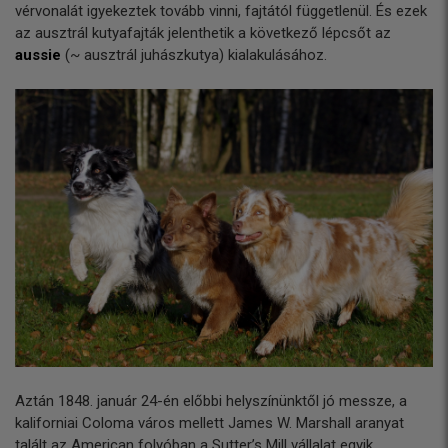
vérvonalát igyekeztek tovább vinni, fajtától függetlenül. És ezek
az ausztrál kutyafajták jelenthetik a következő lépcsőt az
aussie
(~ ausztrál juhászkutya) kialakulásához.
Aztán 1848. január 24-én előbbi helyszínünktől jó messze, a
kaliforniai Coloma város mellett James W. Marshall aranyat
talált az American folyóban a Sutter’s Mill vállalat egyik