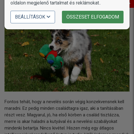
oldalon megjelenő tartalmat és reklámokat..
BEÁLLÍTÁSOK
ÖSSZESET ELFOGADOM
Fontos tehát, hogy a nevelés során végig konzekvensnek kell
maradni. Ez pedig minden családtagra igaz, aki a tanításában
részt vesz. Magyarul, jó, ha első körben a család tisztázza,
merre is akar haladni a kutyával és a nevelési szabályokat
mindenki betartja. Nincs kivétel. Hiszen még egy átlagos