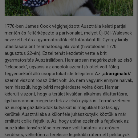
1770-ben James Cook végighajózott Ausztrália keleti partjai
mentén és feltérképezte a partvonalat, melyet Új-Dél-Walesnek
nevezett el és a gyarmatosítók előfutáraként III. György király
utasítására brit fennhatóság alá vont (hivatalosan 1770.
augusztus 22-én). Ezzel tehát kezdetét vette a brit
gyarmatosítás Ausztráliában. Hamarosan megérkeztek az első
"telepesek", ugyanis az angolok szerint jó ötlet volt főleg
fegyencekből álló csoportokat ide telepíteni. Az „
aboriginalok
”
szerint viszont rossz ötlet volt. Jó, nem vagyunk ennyire naivak,
nem hisszük, hogy bárki megkérdezte volna őket. Hamar
kiderült viszont, hogy a terület kiválóan alkalmas állattartásra,
így hamarosan megérkeztek az első nyájak is. Természetesen
az európai gazdálkodók kutyáikat is magukkal hozták, így
kerültek Ausztráliába a különféle juhászkutyák, köztük a már
említett collie fajták is. Az, hogy utána ezeknek a fajtáknak az
ausztráliai tenyésztése mennyire volt tudatos, az erősen
kérdéses, vélhetően a terelésre leginkább rátermett példányok