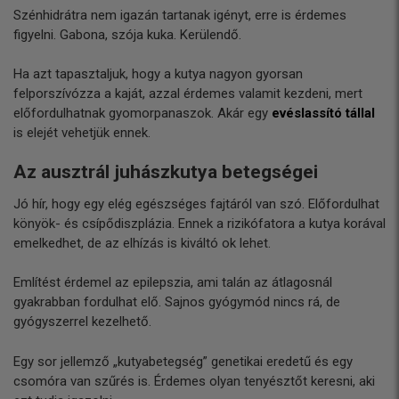
Szénhidrátra nem igazán tartanak igényt, erre is érdemes
figyelni. Gabona, szója kuka. Kerülendő.
Ha azt tapasztaljuk, hogy a kutya nagyon gyorsan
felporszívózza a kaját, azzal érdemes valamit kezdeni, mert
előfordulhatnak gyomorpanaszok. Akár egy
evéslassító tállal
is elejét vehetjük ennek.
Az ausztrál juhászkutya betegségei
Jó hír, hogy egy elég egészséges fajtáról van szó. Előfordulhat
könyök- és csípődiszplázia. Ennek a rizikófatora a kutya korával
emelkedhet, de az elhízás is kiváltó ok lehet.
Említést érdemel az epilepszia, ami talán az átlagosnál
gyakrabban fordulhat elő. Sajnos gyógymód nincs rá, de
gyógyszerrel kezelhető.
Egy sor jellemző „kutyabetegség” genetikai eredetű és egy
csomóra van szűrés is. Érdemes olyan tenyésztőt keresni, aki