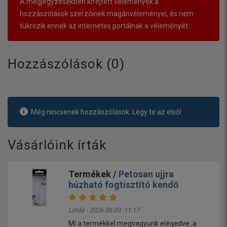
A megjegyzésekben kifejtett vélemények a
hozzászólások szerzőinek magánvéleményei, és nem
tükrözik ennek az internetes portálnak a véleményét.
Hozzászólások (
0
)
Még nincsenek hozzászólások. Légy te az első!
Vásárlóink írták
Termékek /
Petosan ujjra
húzható fogtisztító kendő
Linda - 2026.08.03. 11:17
Mi a termékkel megvagyunk elégedve ,a