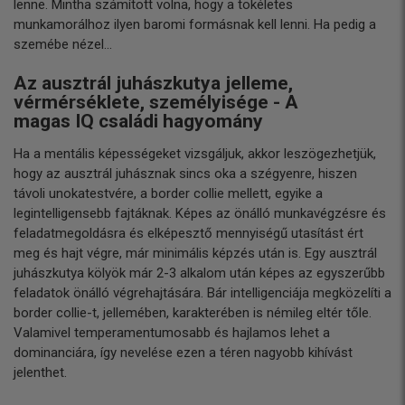
lenne. Mintha számított volna, hogy a tökéletes
munkamorálhoz ilyen baromi formásnak kell lenni. Ha pedig a
szemébe nézel...
Az ausztrál juhászkutya jelleme,
vérmérséklete, személyisége - A
magas IQ családi hagyomány
Ha a mentális képességeket vizsgáljuk, akkor leszögezhetjük,
hogy az ausztrál juhásznak sincs oka a szégyenre, hiszen
távoli unokatestvére, a border collie mellett, egyike a
legintelligensebb fajtáknak. Képes az önálló munkavégzésre és
feladatmegoldásra és elképesztő mennyiségű utasítást ért
meg és hajt végre, már minimális képzés után is. Egy ausztrál
juhászkutya kölyök már 2-3 alkalom után képes az egyszerűbb
feladatok önálló végrehajtására. Bár intelligenciája megközelíti a
border collie-t, jellemében, karakterében is némileg eltér tőle.
Valamivel temperamentumosabb és hajlamos lehet a
dominanciára, így nevelése ezen a téren nagyobb kihívást
jelenthet.