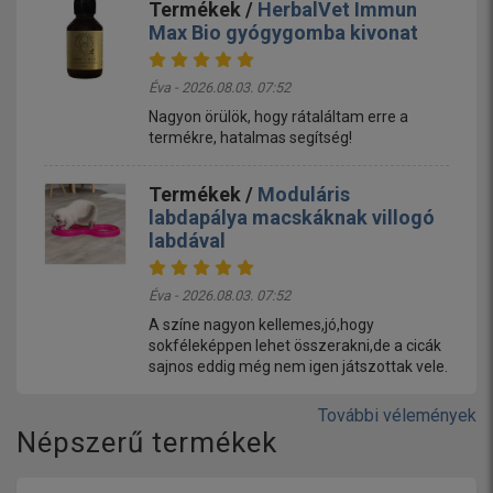
Termékek /
HerbalVet Immun
Max Bio gyógygomba kivonat
Éva - 2026.08.03. 07:52
Nagyon örülök, hogy rátaláltam erre a
termékre, hatalmas segítség!
Termékek /
Moduláris
labdapálya macskáknak villogó
labdával
Éva - 2026.08.03. 07:52
A színe nagyon kellemes,jó,hogy
sokféleképpen lehet összerakni,de a cicák
sajnos eddig még nem igen játszottak vele.
További vélemények
Népszerű termékek