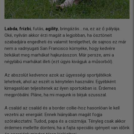
Labda
,
frizbi
, futás,
agility
, bringázás... na, ez az ő pályája.
Oké, nyilván akkor érzi magát a legjobban, ha ösztöneit
szabadjára engedheti és valamit terelgethet, de sajnos ez már
nem a vadnyugati San Francisco környéke, hogy kedvére
birkákat meg marhákat hajkurásszon. Már persze, ami a
négylábú marhákat illeti (ezt úgyis kivágjuk a műsorból).
Az abszolút kedvence azok az ügyességi sportjátékok
lehetnek, ahol az eszét is kénytelen használni. Egyébként
kimagaslóan teljesítenek az ilyen sportokban is. Érdemes
megpróbálni. Pláne, ha mi magunk is bírjuk szusszal.
A család az család és a border collie-hoz hasonlóan le kell
vezetni az energiáit. Ennek hiányában magát fogja
szórakoztatni. Tudod, papa és a csizmája. Tényleg csak akkor
érdemes mellette dönteni, ha a fajta speciális igényeit van időnk