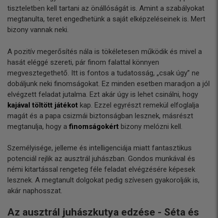
tiszteletben kell tartani az önállóságát is. Amint a szabályokat
megtanulta, teret engedhetünk a saját elképzeléseinek is. Mert
bizony vannak neki.
A pozitív megerősítés nála is tökéletesen működik és mivel a
hasát eléggé szereti, pár finom falattal könnyen
megvesztegethető. Itt is fontos a tudatosság, „csak úgy” ne
dobáljunk neki finomságokat. Ez minden esetben maradjon a jól
elvégzett feladat jutalma. Ezt akár úgy is lehet csinálni, hogy
kajával töltött játékot
kap. Ezzel egyrészt remekül elfoglalja
magát és a papa csizmái biztonságban lesznek, másrészt
megtanulja, hogy a
finomságokért
bizony melózni kell.
Személyisége, jelleme és intelligenciája miatt fantasztikus
potenciál rejlik az ausztrál juhászban. Gondos munkával és
némi kitartással rengeteg féle feladat elvégzésére képesek
lesznek. A megtanult dolgokat pedig szívesen gyakorolják is,
akár naphosszat.
Az ausztrál juhászkutya edzése - Séta és