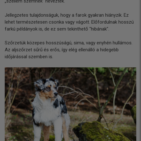
„szellem szemnek” nevezték.
Jellegzetes tulajdonságuk, hogy a farok gyakran hiányzik. Ez
lehet természetesen csonka vagy vágott. Előfordulnak hosszú
farkú példányok is, de ez sem tekinthető "hibának".
Szőrzetük közepes hosszúságú, sima, vagy enyhén hullámos.
Az aljszőrzet sűrű és erős, így elég ellenálló a hidegebb
időjárással szemben is.