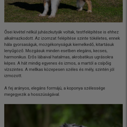
Ősei kivétel nélkül juhászkutyák voltak, testfelépítése is ehhez
alkalmazkodott. Az izomzat felépítése szinte tökéletes, ennek
hála gyorsaságuk, mozgékonyságuk kiemelkedő, kitartásuk
lenyűgöző. Mozgásuk minden esetben elegáns, kecses,
harmonikus. Erős lábaival hatalmas, akrobatikus ugrásokra
képes. A hát mindig egyenes és izmos, a martól a csípőig
vízszintes. A mellkas közepesen széles és mély, szintén jól
izmozott.
A fej arányos, elegáns formájú, a koponya szélessége
megegyezik a hosszúságával.