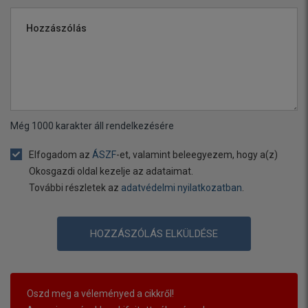
Hozzászólás
Még
1000
karakter áll rendelkezésére
Elfogadom az
ÁSZF
-et, valamint beleegyezem, hogy a(z)
Okosgazdi oldal kezelje az adataimat.
További részletek az
adatvédelmi nyilatkozatban
.
HOZZÁSZÓLÁS ELKÜLDÉSE
Oszd meg a véleményed a cikkről!