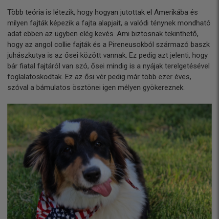
Több teória is létezik, hogy hogyan jutottak el Amerikába és
milyen fajták képezik a fajta alapjait, a valódi ténynek mondható
adat ebben az ügyben elég kevés. Ami biztosnak tekinthető,
hogy az angol collie fajták és a Pireneusokból származó baszk
juhászkutya is az ősei között vannak. Ez pedig azt jelenti, hogy
bár fiatal fajtáról van szó, ősei mindig is a nyájak terelgetésével
foglalatoskodtak. Ez az ősi vér pedig már több ezer éves,
szóval a bámulatos ösztönei igen mélyen gyökereznek.