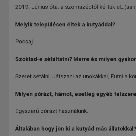
2019. Június óta, a szomszédtól kértük el...(san
Melyik településen éltek a kutyáddal?
Pocsaj
Szoktad-e sétáltatni? Merre és milyen gyakor
Szeret sétálni, Játszani az unokákkal, Futni a k
Milyen pórázt, hámot, esetleg egyéb felszerel
Egyszerű pórázt használunk.
Általában hogy jön ki a kutyád más állatokkal