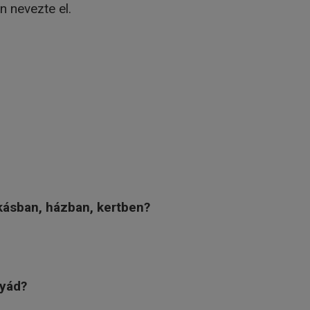
n nevezte el.
kásban, házban, kertben?
tyád?