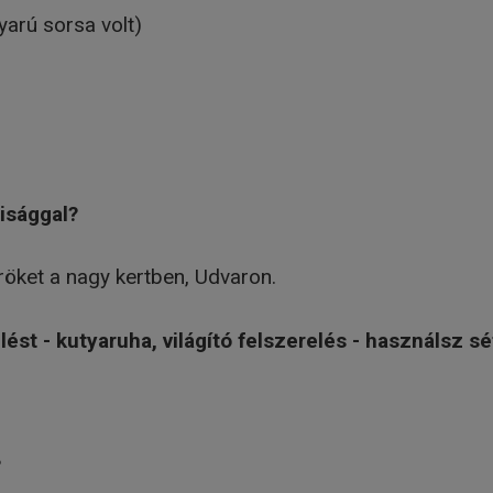
yarú sorsa volt)
isággal?
öröket a nagy kertben, Udvaron.
ést - kutyaruha, világító felszerelés - használsz sé
?