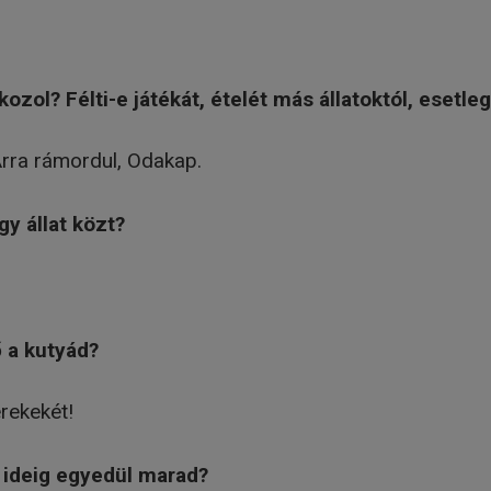
kozol? Félti-e játékát, ételét más állatoktól, esetl
 Arra rámordul, Odakap.
gy állat közt?
ő a kutyád?
rekekét!
 ideig egyedül marad?