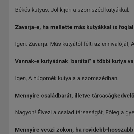
Békés kutyus, Jól kijön a szomszéd kutyákkal.
Zavarja-e, ha mellette más kutyákkal is foglal
Igen, Zavarja. Más kutyától félti az ennivalóját,
Vannak-e kutyádnak "barátai" a többi kutya va
Igen, A húgomék kutyája a szomszédban.
Mennyire családbarát, illetve társaságkedvel
Nagyon! Élvezi a csalad társaságát, Főleg a gye
Mennyire veszi zokon, ha rövidebb-hosszabb