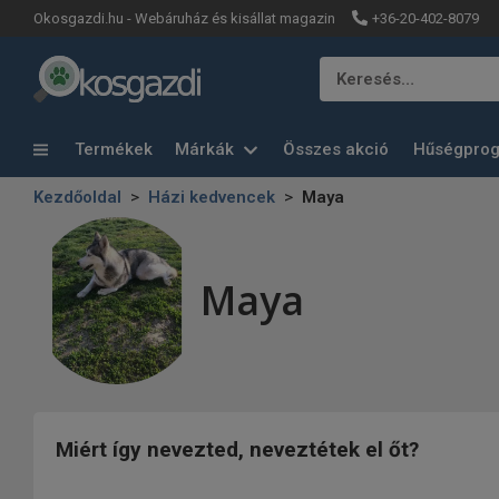
+36-20-402-8079
Okosgazdi.hu - Webáruház és kisállat magazin
Keresés…
Termékek
Márkák
Összes akció
Hűségpro
Kezdőoldal
Házi kedvencek
Maya
Maya
Miért így nevezted, neveztétek el őt?