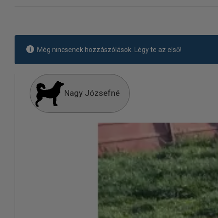
Még nincsenek hozzászólások. Légy te az első!
Nagy Józsefné