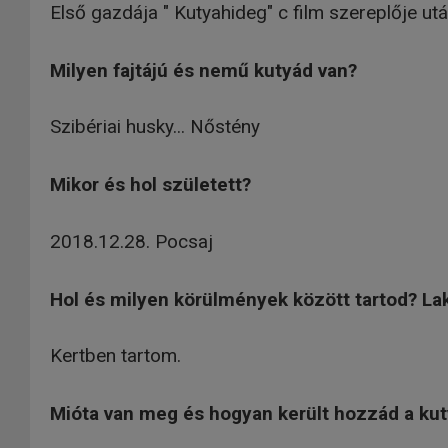
Első gazdája " Kutyahideg" c film szereplője utá
Milyen fajtájú és nemű kutyád van?
Szibériai husky... Nőstény
Mikor és hol született?
2018.12.28. Pocsaj
Hol és milyen körülmények között tartod? La
Kertben tartom.
Mióta van meg és hogyan került hozzád a ku