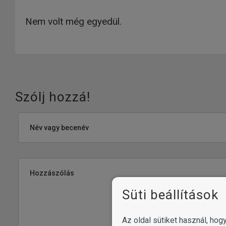
Nem volt még egyedül.
Szólj hozzá!
Név vagy becenév
Hozzászólás
Süti beállítások
Az oldal sütiket használ, ho