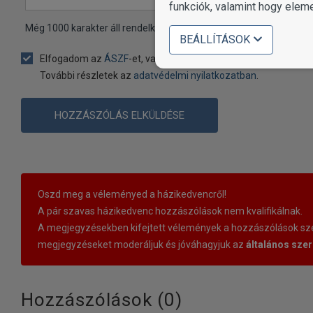
funkciók, valamint hogy elem
Még
1000
karakter áll rendelkezésére
BEÁLLÍTÁSOK
Elfogadom az
ÁSZF
-et, valamint beleegyezem, hogy a(z) Oko
További részletek az
adatvédelmi nyilatkozatban
.
HOZZÁSZÓLÁS ELKÜLDÉSE
Oszd meg a véleményed a házikedvencről!
A pár szavas házikedvenc hozzászólások nem kvalifikálnak.
A megjegyzésekben kifejtett vélemények a hozzászólások szer
megjegyzéseket moderáljuk és jóváhagyjuk az
általános szer
Hozzászólások (
0
)