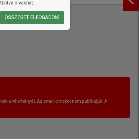
tintva olvashat.
ÖSSZESET ELFOGADOM
ak a véleményét. Az email címeket nem publikáljuk. A