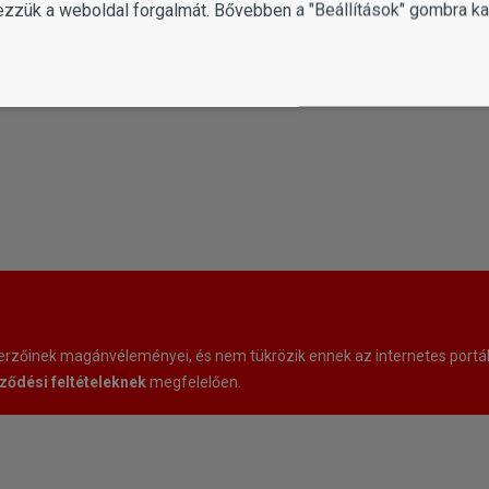
ezzük a weboldal forgalmát. Bővebben a "Beállítások" gombra kat
sgazdi oldal kezelje az adataimat.
zőinek magánvéleményei, és nem tükrözik ennek az internetes portáln
ződési feltételeknek
megfelelően.